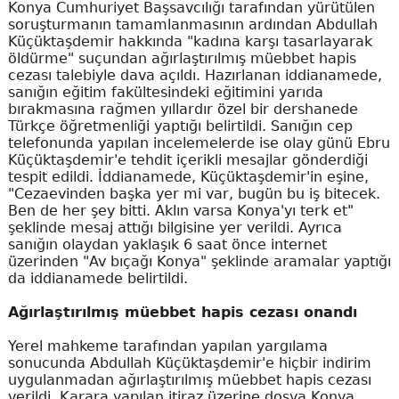
Konya Cumhuriyet Başsavcılığı tarafından yürütülen
soruşturmanın tamamlanmasının ardından Abdullah
Küçüktaşdemir hakkında "kadına karşı tasarlayarak
öldürme" suçundan ağırlaştırılmış müebbet hapis
cezası talebiyle dava açıldı. Hazırlanan iddianamede,
sanığın eğitim fakültesindeki eğitimini yarıda
bırakmasına rağmen yıllardır özel bir dershanede
Türkçe öğretmenliği yaptığı belirtildi. Sanığın cep
telefonunda yapılan incelemelerde ise olay günü Ebru
Küçüktaşdemir'e tehdit içerikli mesajlar gönderdiği
tespit edildi. İddianamede, Küçüktaşdemir'in eşine,
"Cezaevinden başka yer mi var, bugün bu iş bitecek.
Ben de her şey bitti. Aklın varsa Konya'yı terk et"
şeklinde mesaj attığı bilgisine yer verildi. Ayrıca
sanığın olaydan yaklaşık 6 saat önce internet
üzerinden "Av bıçağı Konya" şeklinde aramalar yaptığı
da iddianamede belirtildi.
Ağırlaştırılmış müebbet hapis cezası onandı
Yerel mahkeme tarafından yapılan yargılama
sonucunda Abdullah Küçüktaşdemir'e hiçbir indirim
uygulanmadan ağırlaştırılmış müebbet hapis cezası
verildi. Karara yapılan itiraz üzerine dosya Konya