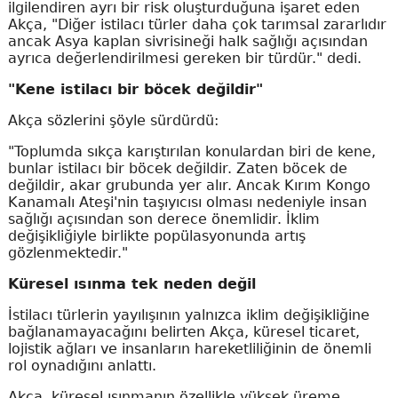
ilgilendiren ayrı bir risk oluşturduğuna işaret eden
Akça, "Diğer istilacı türler daha çok tarımsal zararlıdır
ancak Asya kaplan sivrisineği halk sağlığı açısından
ayrıca değerlendirilmesi gereken bir türdür." dedi.
"Kene istilacı bir böcek değildir"
Akça sözlerini şöyle sürdürdü:
"Toplumda sıkça karıştırılan konulardan biri de kene,
bunlar istilacı bir böcek değildir. Zaten böcek de
değildir, akar grubunda yer alır. Ancak Kırım Kongo
Kanamalı Ateşi'nin taşıyıcısı olması nedeniyle insan
sağlığı açısından son derece önemlidir. İklim
değişikliğiyle birlikte popülasyonunda artış
gözlenmektedir."
Küresel ısınma tek neden değil
İstilacı türlerin yayılışının yalnızca iklim değişikliğine
bağlanamayacağını belirten Akça, küresel ticaret,
lojistik ağları ve insanların hareketliliğinin de önemli
rol oynadığını anlattı.
Akça, küresel ısınmanın özellikle yüksek üreme