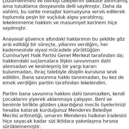
çözümlenmesi ve bilirkişi taleplerim dikkate alınmamış
ama tutuklama dosyasında delil sayılmıştır. Daha da
vahimi, bu sahte mesajlar kamuoyuna servis edilerek
toplumda peşin bir suçluluk algısı yaratılmış;
lekelenmeme hakkım ve masumiyet karinem hiçe
sayılmıştır.
Anayasal güvence altındaki haklarımın bu şekilde göz
ardı edildiği bir süreçte, yıllarımı verdiğim, her
kademesinde siyasi mücadele yürüttüğüm
Cumhuriyet Halk Partisi Genel Merkezi tarafından da;
hakkımdaki suçlamalara ilişkin savunmam dahi
alınmadan ve kesinleşmiş bir yargı kararı
bulunmadan, ihraç talebiyle disiplin kuruluna sevk
edildim. Bana savunma hakkı tanınmadan, bu kez de
emek verdiğim partim tarafından lekelendim.
Partim bana savunma hakkını dahi tanımazken, kendi
çocuklarını yiyerek aklanmaya çalışıyor. Beni ve
benimle birlikte gözden çıkardığınız meclis üyelerimizi
hesaba katarak kurduğunuz Menderes Belediye
Meclisi aritmetiği, umarım Menderes halkının iradesini
hiçe sayacak kadar sizi iktidara yakınlaşma hırsına
sürüklememiştir.