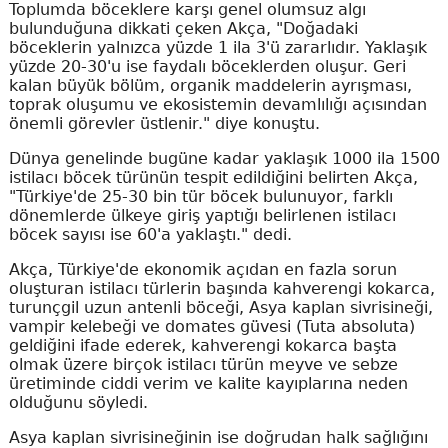
Toplumda böceklere karşı genel olumsuz algı
bulunduğuna dikkati çeken Akça, "Doğadaki
böceklerin yalnızca yüzde 1 ila 3'ü zararlıdır. Yaklaşık
yüzde 20-30'u ise faydalı böceklerden oluşur. Geri
kalan büyük bölüm, organik maddelerin ayrışması,
toprak oluşumu ve ekosistemin devamlılığı açısından
önemli görevler üstlenir." diye konuştu.
Dünya genelinde bugüne kadar yaklaşık 1000 ila 1500
istilacı böcek türünün tespit edildiğini belirten Akça,
"Türkiye'de 25-30 bin tür böcek bulunuyor, farklı
dönemlerde ülkeye giriş yaptığı belirlenen istilacı
böcek sayısı ise 60'a yaklaştı." dedi.
Akça, Türkiye'de ekonomik açıdan en fazla sorun
oluşturan istilacı türlerin başında kahverengi kokarca,
turunçgil uzun antenli böceği, Asya kaplan sivrisineği,
vampir kelebeği ve domates güvesi (Tuta absoluta)
geldiğini ifade ederek, kahverengi kokarca başta
olmak üzere birçok istilacı türün meyve ve sebze
üretiminde ciddi verim ve kalite kayıplarına neden
olduğunu söyledi.
Asya kaplan sivrisineğinin ise doğrudan halk sağlığını