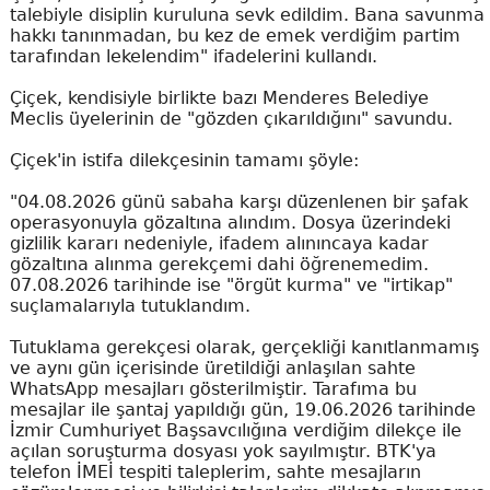
talebiyle disiplin kuruluna sevk edildim. Bana savunma
hakkı tanınmadan, bu kez de emek verdiğim partim
tarafından lekelendim" ifadelerini kullandı.
Çiçek, kendisiyle birlikte bazı Menderes Belediye
Meclis üyelerinin de "gözden çıkarıldığını" savundu.
Çiçek'in istifa dilekçesinin tamamı şöyle:
"04.08.2026 günü sabaha karşı düzenlenen bir şafak
operasyonuyla gözaltına alındım. Dosya üzerindeki
gizlilik kararı nedeniyle, ifadem alınıncaya kadar
gözaltına alınma gerekçemi dahi öğrenemedim.
07.08.2026 tarihinde ise "örgüt kurma" ve "irtikap"
suçlamalarıyla tutuklandım.
Tutuklama gerekçesi olarak, gerçekliği kanıtlanmamış
ve aynı gün içerisinde üretildiği anlaşılan sahte
WhatsApp mesajları gösterilmiştir. Tarafıma bu
mesajlar ile şantaj yapıldığı gün, 19.06.2026 tarihinde
İzmir Cumhuriyet Başsavcılığına verdiğim dilekçe ile
açılan soruşturma dosyası yok sayılmıştır. BTK'ya
telefon İMEİ tespiti taleplerim, sahte mesajların