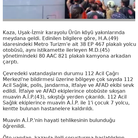
Kaza, Uşak-İzmir karayolu Ürün köyü yakınlarında
meydana geldi. Edinilen bilgilere göre, H.A.(49)
idaresindeki Metro Turizm'e ait 38 EP 467 plakalı yolcu
otobüsü, aynı istikamette ilerleyen M.D.(45)
yönetimindeki 80 AAC 821 plakalı kamyona arkadan
çarptı.
Çevredeki vatandaşların durumu 112 Acil Çağrı
Merkezi'ne bildirmesi üzerine bölgeye çok sayıda 112
Acil Sağlık, polis, jandarma, itfaiye ve AFAD ekibi sevk
edildi. İtfaiye ve AFAD ekiplerince otobüste sıkışan
muavin A.İ.P.(43), sıkıştığı yerden çıkarıldı. 112 Acil
Sağlık ekiplerince muavin A.İ.P. ile 1'i çocuk 7 yolcu,
kentte bulunan hastanelere kaldırıldı.
Muavin A.İ.P.'nin hayati tehlikesinin bulunduğu
öğrenildi.
Öte yandan, kazayla ilgili soruşturma başlatılırken,