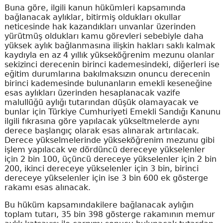
Buna göre, ilgili kanun hükümleri kapsamında
bağlanacak aylıklar, bitirmiş oldukları okullar
neticesinde hak kazandıkları unvanlar üzerinden
yürütmüş oldukları kamu görevleri sebebiyle daha
yüksek aylık bağlanmasına ilişkin hakları saklı kalmak
kaydıyla en az 4 yıllık yükseköğrenim mezunu olanlar
sekizinci derecenin birinci kademesindeki, diğerleri ise
eğitim durumlarına bakılmaksızın onuncu derecenin
birinci kademesinde bulunanların emekli keseneğine
esas aylıkları üzerinden hesaplanacak vazife
malullüğü aylığı tutarından düşük olamayacak ve
bunlar için Türkiye Cumhuriyeti Emekli Sandığı Kanunu
ilgili fıkrasına göre yapılacak yükseltmelerde aynı
derece başlangıç olarak esas alınarak artırılacak.
Derece yükselmelerinde yükseköğrenim mezunu gibi
işlem yapılacak ve dördüncü dereceye yükselenler
için 2 bin 100, üçüncü dereceye yükselenler için 2 bin
200, ikinci dereceye yükselenler için 3 bin, birinci
dereceye yükselenler için ise 3 bin 600 ek gösterge
rakamı esas alınacak.
Bu hüküm kapsamındakilere bağlanacak aylığın
toplam tutarı, 35 bin 398 gösterge rakamının memur