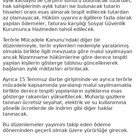
aylık katsayısı ile çarpımı sonucu bulunacak tutardan,
hak sahiplerinin aylık tutarı ise bulunacak tutarın
hisseleri oranı esas alınarak tespit edilecek tutardan
az olamayacak. Hüküm uyarınca ilgililere fazla olarak
yapılan ödemeler, faturası karşılığı Sosyal Güvenlik
Kurumunca Hazineden tahsil edilecek.
Terörle Mücadele Kanunu'ndaki diğer bir
düzenlemeyle, terör eylemleri nedeniyle yaralanmış
olmakla birlikte ilgili mevzuata göre malul sayılmayan
ancak Nizamname hükümlerine göre derece tespiti
yapılan kişilerin gösterge tablosu güncellenerek
bağlanan aylık miktarları artırılacak.
Ayrıca 15 Temmuz darbe girişiminde ve ayrıca terörle
mücadele kapsamında yaralanıp malul sayılmamakla
birlikte derece tespiti yapılanların aylıklarına esas
gösterge rakamları yükseltilecek. Muharip gazilere
tanınan ücretsiz seyahat, elektrik ve su kullanımına
yönelik ücretlerde de indirim gibi diğer haklar
tanınacak.
Bu düzenlemeler yayımını takip eden ödeme
döneminden geçerli olmak üzere yürürlüğe girecek.