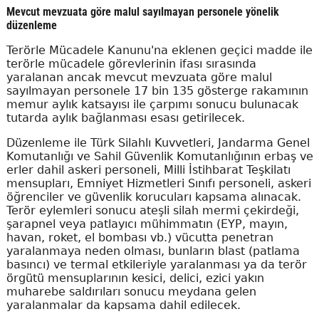
Mevcut mevzuata göre malul sayılmayan personele yönelik
düzenleme
Terörle Mücadele Kanunu'na eklenen geçici madde ile
terörle mücadele görevlerinin ifası sırasında
yaralanan ancak mevcut mevzuata göre malul
sayılmayan personele 17 bin 135 gösterge rakamının
memur aylık katsayısı ile çarpımı sonucu bulunacak
tutarda aylık bağlanması esası getirilecek.
Düzenleme ile Türk Silahlı Kuvvetleri, Jandarma Genel
Komutanlığı ve Sahil Güvenlik Komutanlığının erbaş ve
erler dahil askeri personeli, Milli İstihbarat Teşkilatı
mensupları, Emniyet Hizmetleri Sınıfı personeli, askeri
öğrenciler ve güvenlik korucuları kapsama alınacak.
Terör eylemleri sonucu ateşli silah mermi çekirdeği,
şarapnel veya patlayıcı mühimmatın (EYP, mayın,
havan, roket, el bombası vb.) vücutta penetran
yaralanmaya neden olması, bunların blast (patlama
basıncı) ve termal etkileriyle yaralanması ya da terör
örgütü mensuplarının kesici, delici, ezici yakın
muharebe saldırıları sonucu meydana gelen
yaralanmalar da kapsama dahil edilecek.