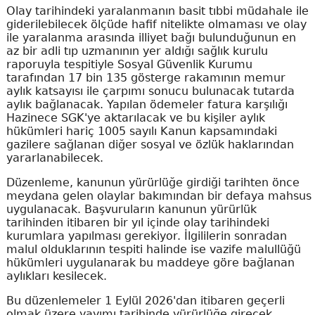
Olay tarihindeki yaralanmanın basit tıbbi müdahale ile
giderilebilecek ölçüde hafif nitelikte olmaması ve olay
ile yaralanma arasında illiyet bağı bulunduğunun en
az bir adli tıp uzmanının yer aldığı sağlık kurulu
raporuyla tespitiyle Sosyal Güvenlik Kurumu
tarafından 17 bin 135 gösterge rakamının memur
aylık katsayısı ile çarpımı sonucu bulunacak tutarda
aylık bağlanacak. Yapılan ödemeler fatura karşılığı
Hazinece SGK'ye aktarılacak ve bu kişiler aylık
hükümleri hariç 1005 sayılı Kanun kapsamındaki
gazilere sağlanan diğer sosyal ve özlük haklarından
yararlanabilecek.
Düzenleme, kanunun yürürlüğe girdiği tarihten önce
meydana gelen olaylar bakımından bir defaya mahsus
uygulanacak. Başvuruların kanunun yürürlük
tarihinden itibaren bir yıl içinde olay tarihindeki
kurumlara yapılması gerekiyor. İlgililerin sonradan
malul olduklarının tespiti halinde ise vazife malullüğü
hükümleri uygulanarak bu maddeye göre bağlanan
aylıkları kesilecek.
Bu düzenlemeler 1 Eylül 2026'dan itibaren geçerli
olmak üzere yayımı tarihinde yürürlüğe girecek.