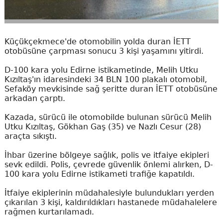
Küçükçekmece'de otomobilin yolda duran İETT
otobüsüne çarpması sonucu 3 kişi yaşamını yitirdi.
D-100 kara yolu Edirne istikametinde, Melih Utku
Kızıltaş'ın idaresindeki 34 BLN 100 plakalı otomobil,
Sefaköy mevkisinde sağ şeritte duran İETT otobüsüne
arkadan çarptı.
Kazada, sürücü ile otomobilde bulunan sürücü Melih
Utku Kızıltaş, Gökhan Gaş (35) ve Nazlı Cesur (28)
araçta sıkıştı.
İhbar üzerine bölgeye sağlık, polis ve itfaiye ekipleri
sevk edildi. Polis, çevrede güvenlik önlemi alırken, D-
100 kara yolu Edirne istikameti trafiğe kapatıldı.
İtfaiye ekiplerinin müdahalesiyle bulundukları yerden
çıkarılan 3 kişi, kaldırıldıkları hastanede müdahalelere
rağmen kurtarılamadı.