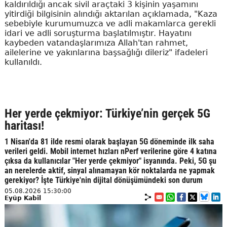
kaldırıldığı ancak sivil araçtaki 3 kişinin yaşamını
yitirdiği bilgisinin alındığı aktarılan açıklamada, "Kaza
sebebiyle kurumumuzca ve adli makamlarca gerekli
idari ve adli soruşturma başlatılmıştır. Hayatını
kaybeden vatandaşlarımıza Allah'tan rahmet,
ailelerine ve yakınlarına başsağlığı dileriz" ifadeleri
kullanıldı.
Her yerde çekmiyor: Türkiye’nin gerçek 5G
haritası!
1 Nisan'da 81 ilde resmi olarak başlayan 5G döneminde ilk saha
verileri geldi. Mobil internet hızları nPerf verilerine göre 4 katına
çıksa da kullanıcılar "Her yerde çekmiyor" isyanında. Peki, 5G şu
an nerelerde aktif, sinyal alınamayan kör noktalarda ne yapmak
gerekiyor? İşte Türkiye'nin dijital dönüşümündeki son durum
05.08.2026 15:30:00
Eyüp Kabil