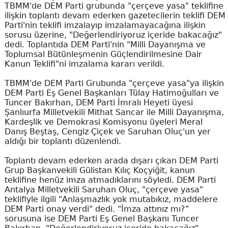
TBMM'de DEM Parti grubunda "çerçeve yasa" teklifine
ilişkin toplantı devam ederken gazetecilerin teklifi DEM
Parti'nin teklifi imzalayıp imzalamayacağına ilişkin
sorusu üzerine, "Değerlendiriyoruz içeride bakacağız"
dedi. Toplantıda DEM Parti'nin "Milli Dayanışma ve
Toplumsal Bütünleşmenin Güçlendirilmesine Dair
Kanun Teklifi"ni imzalama kararı verildi.
TBMM'de DEM Parti Grubunda "çerçeve yasa"ya ilişkin
DEM Parti Eş Genel Başkanları Tülay Hatimoğulları ve
Tuncer Bakırhan, DEM Parti İmralı Heyeti üyesi
Şanlıurfa Milletvekili Mithat Sancar ile Milli Dayanışma,
Kardeşlik ve Demokrasi Komisyonu üyeleri Meral
Danış Beştaş, Cengiz Çiçek ve Saruhan Oluç'un yer
aldığı bir toplantı düzenlendi.
Toplantı devam ederken arada dışarı çıkan DEM Parti
Grup Başkanvekili Gülistan Kılıç Koçyiğit, kanun
teklifine henüz imza atmadıklarını söyledi. DEM Parti
Antalya Milletvekili Saruhan Oluç, "çerçeve yasa"
teklifiyle ilgili "Anlaşmazlık yok mutabıkız, maddelere
DEM Parti onay verdi" dedi. "İmza attınız mı?"
sorusuna ise DEM Parti Eş Genel Başkanı Tuncer