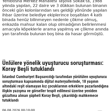
Yenibosna Merkez Mahallesi Taşova Sokak'ta, 1988
yılında yapılan, 22 daire ve 3 dükkan bulunan binanın
önceki gün kolonlarından ses geldiği yönünde yapılan
ihbar üzerine belediye ekiplerince boşaltılan 4 katlı
binada henüz bilinmeyen nedenle çökme olmuş,
enkazda mahsur kalan olup olmadığının belirlenmesi
amacıyla köpeklerle arama yapılmış ve çökme anında
yan tarafında bulunan boş bina da hasar görmüştü.
Ünlülere yönelik uyuşturucu soruşturması:
Koray Beşli tutuklandı
İstanbul Cumhuriyet Başsavcılığı tarafından yürütülen uyuşturucu
soruşturması kapsamında dijital materyallerinde, 18 yaşının
altındaki reşit olamayan kız çocuklarının erkeklere pazarlandığına
ilişkin yazışma ve görseller tespit edilmesi üzerine yeniden
gözaltına alınan şüpheli Koray Beşli, çıkarıldığı mahkemece
tutuklandı
06.08.2026 00:10:00