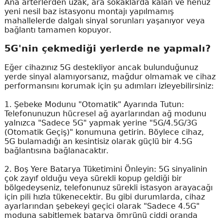
Ana arterlerden uzak, ara sokaklarda kalan ve henüz
yeni nesil baz istasyonu montajı yapılmamış
mahallelerde dalgalı sinyal sorunları yaşanıyor veya
bağlantı tamamen kopuyor.
5G'nin çekmediği yerlerde ne yapmalı?
Eğer cihazınız 5G destekliyor ancak bulunduğunuz
yerde sinyal alamıyorsanız, mağdur olmamak ve cihaz
performansını korumak için şu adımları izleyebilirsiniz:
1. Şebeke Modunu "Otomatik" Ayarında Tutun:
Telefonunuzun hücresel ağ ayarlarından ağ modunu
yalnızca "Sadece 5G" yapmak yerine "5G/4.5G/3G
(Otomatik Geçiş)" konumuna getirin. Böylece cihaz,
5G bulamadığı an kesintisiz olarak güçlü bir 4.5G
bağlantısına bağlanacaktır.
2. Boş Yere Batarya Tüketimini Önleyin: 5G sinyalinin
çok zayıf olduğu veya sürekli kopup geldiği bir
bölgedeyseniz, telefonunuz sürekli istasyon arayacağı
için pili hızla tükenecektir. Bu gibi durumlarda, cihaz
ayarlarından şebekeyi geçici olarak "Sadece 4.5G"
moduna sabitlemek batarya ömrünü ciddi oranda