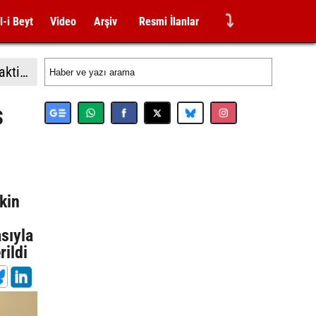
⤵
l-i Beyt
Video
Arşiv
Resmi İlanlar
Almanya İçişleri Bakan Dobrindt: "Leipzig Havalimanı'ndaki İHA saldırısı girişimi amatörce taktiklere işaret etmiyor"
s
kin
sıyla
ildi