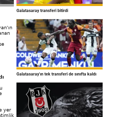
Galatasaray transferi bitirdi
yan'ın
lanan
se
Galatasaray'ın tek transferi de sınıfta kaldı
dı
u
e
e yer
timlik