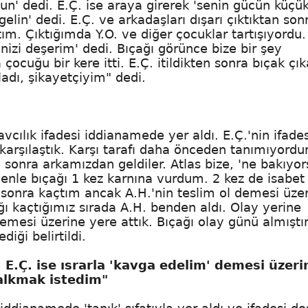
un' dedi. E.Ç. ise araya girerek 'senin gücün küçü
elin' dedi. E.Ç. ve arkadaşları dışarı çıktıktan son
ıktım. Çıktığımda Y.O. ve diğer çocuklar tartışıyordu.
inizi deşerim' dedi. Bıçağı görünce bize bir şey
 çocuğu bir kere itti. E.Ç. itildikten sonra bıçak çık
adı, şikayetçiyim" dedi.
cılık ifadesi iddianamede yer aldı. E.Ç.'nin ifade
karşılaştık. Karşı tarafı daha önceden tanımıyord
n sonra arkamızdan geldiler. Atlas bize, 'ne bakıyo
enle bıçağı 1 kez karnına vurdum. 2 kez de isabet
sonra kaçtım ancak A.H.'nin teslim ol demesi üzer
ğı kaçtığımız sırada A.H. benden aldı. Olay yerine
demesi üzerine yere attık. Bıçağı olay günü almışt
iği belirtildi.
 E.Ç. ise ısrarla 'kavga edelim' demesi üzeri
alkmak istedim"