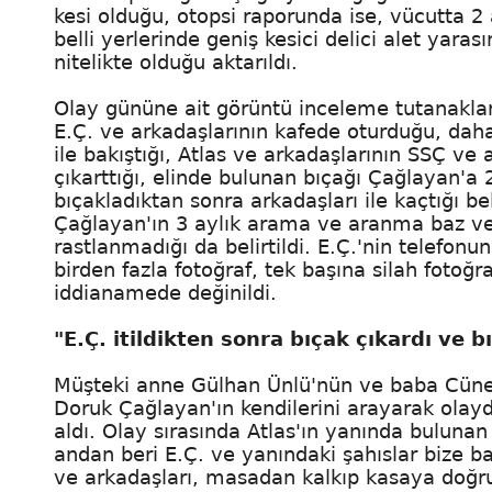
kesi olduğu, otopsi raporunda ise, vücutta 2 a
belli yerlerinde geniş kesici delici alet yar
nitelikte olduğu aktarıldı.
Olay gününe ait görüntü inceleme tutanaklar
E.Ç. ve arkadaşlarının kafede oturduğu, daha 
ile bakıştığı, Atlas ve arkadaşlarının SSÇ ve 
çıkarttığı, elinde bulunan bıçağı Çağlayan'a 
bıçakladıktan sonra arkadaşları ile kaçtığı be
Çağlayan'ın 3 aylık arama ve aranma baz veri
rastlanmadığı da belirtildi. E.Ç.'nin telefon
birden fazla fotoğraf, tek başına silah fotoğr
iddianamede değinildi.
"E.Ç. itildikten sonra bıçak çıkardı ve 
Müşteki anne Gülhan Ünlü'nün ve baba Cüneyt
Doruk Çağlayan'ın kendilerini arayarak olayd
aldı. Olay sırasında Atlas'ın yanında bulunan 
andan beri E.Ç. ve yanındaki şahıslar bize b
ve arkadaşları, masadan kalkıp kasaya doğru 