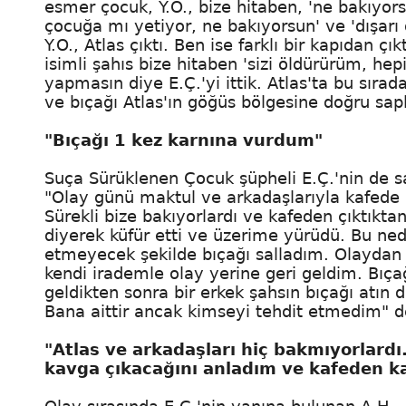
esmer çocuk, Y.O., bize hitaben, 'ne bakıyors
çocuğa mı yetiyor, ne bakıyorsun' ve 'dışarı g
Y.O., Atlas çıktı. Ben ise farklı bir kapıdan ç
isimli şahıs bize hitaben 'sizi öldürürüm, hep
yapmasın diye E.Ç.'yi ittik. Atlas'ta bu sırada
ve bıçağı Atlas'ın göğüs bölgesine doğru sapl
"Bıçağı 1 kez karnına vurdum"
Suça Sürüklenen Çocuk şüpheli E.Ç.'nin de sav
"Olay günü maktul ve arkadaşlarıyla kafede 
Sürekli bize bakıyorlardı ve kafeden çıktıkta
diyerek küfür etti ve üzerime yürüdü. Bu ned
etmeyecek şekilde bıçağı salladım. Olaydan 
kendi irademle olay yerine geri geldim. Bıça
geldikten sonra bir erkek şahsın bıçağı atın 
Bana aittir ancak kimseyi tehdit etmedim" ded
"Atlas ve arkadaşları hiç bakmıyorlardı.
kavga çıkacağını anladım ve kafeden k