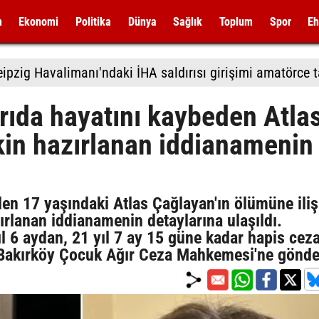
m
Ekonomi
Politika
Dünya
Sağlık
Toplum
Spor
Eh
ırıda hayatını kaybeden Atla
kin hazırlanan iddianamenin
en 17 yaşındaki Atlas Çağlayan'ın ölümüne iliş
rlanan iddianamenin detaylarına ulaşıldı.
l 6 aydan, 21 yıl 7 ay 15 güne kadar hapis ceza
, Bakırköy Çocuk Ağır Ceza Mahkemesi'ne gönder