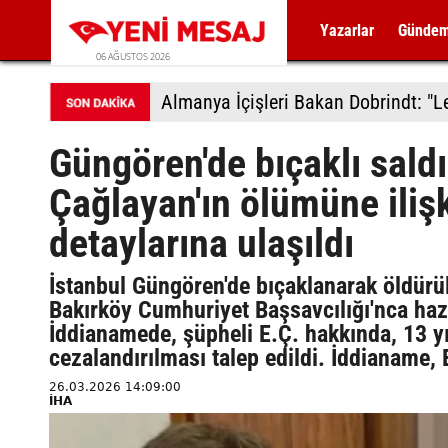
Yazarlar
Günde
06 AĞUSTOS 2026
Güngören'de bıçaklı sald
Çağlayan'ın ölümüne iliş
detaylarına ulaşıldı
İstanbul Güngören'de bıçaklanarak öldürül
Bakırköy Cumhuriyet Başsavcılığı'nca hazı
İddianamede, şüpheli E.Ç. hakkında, 13 yı
cezalandırılması talep edildi. İddianame
26.03.2026 14:09:00
İHA