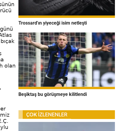
ğsünün
ürücü
Trossard'ın yiyeceği isim netleşti
 günü
Atlas
 bıçak
s
na
ah olan
"
Beşiktaş bu görüşmeye kilitlendi
yer
imiz
E.Ç.
oylu