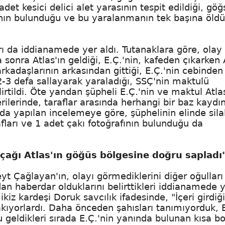
det kesici delici alet yarasının tespit edildiği, gö
asının bulunduğu ve bu yaralanmanın tek başına öld
ı da iddianamede yer aldı. Tutanaklara göre, olay
sonra Atlas'ın geldiği, E.Ç.'nin, kafeden çıkarken 
arkadaşlarının arkasından gittiği, E.Ç.'nin cebinden
2-3 defa sallayarak yaraladığı, SSÇ'nin maktulü
lirtildi. Öte yandan şüpheli E.Ç.'nin ve maktul Atla
lerinde, taraflar arasında herhangi bir baz kaydı
unda yapılan incelemeye göre, şüphelinin elinde sil
afları ve 1 adet çakı fotoğrafının bulunduğu da
bıçağı Atlas'ın göğüs bölgesine doğru sapladı
 Çağlayan'ın, olayı görmediklerini diğer oğulları
an haberdar olduklarını belirttikleri iddianamede 
ikiz kardeşi Doruk savcılık ifadesinde, "İçeri girdiğ
akıyorlardı. Daha önceden şahısları tanımıyorduk, 
geldikleri sırada E.Ç.'nin yanında bulunan kısa b