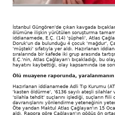
İstanbul Güngören'de çıkan kavgada bıçakla
ölümüne ilişkin yürütülen soruşturma tamam
iddianamede, E.Ç. (14) 'şüpheli', Atlas Çağla
Doruk'un da bulunduğu 4 çocuk 'mağdur', Ça
'müşteki' sıfatıyla yer aldı. Hazırlanan idd
sıralarında bir kafede iki grup arasında tart
E.Ç.'nin, Atlas Çağlayan'ı bıçakladığı, bu ol
hayatını kaybettiği, olay kapsamında ise soru
Ölü muayene raporunda, yaralanmanın t
Hazırlanan iddianamede Adli Tıp Kurumu (ATK
'kasten öldürme', '6136 sayılı ateşli silahlar
'silahla tehdit' suçlarını işlediği, suçların fii
davranışlarını yönlendirme yeteneğinin yete
Öte yandan Maktul Atlas Çağlayan'ın 15 Oca
aldı. Rapora göre Çağlayan'ın göğüs ön orta