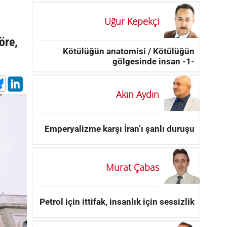
Uğur Kepekçi
öre,
Kötülüğün anatomisi / Kötülüğün
gölgesinde insan -1-
Akın Aydın
Emperyalizme karşı İran’ı şanlı duruşu
Murat Çabas
Petrol için ittifak, insanlık için sessizlik