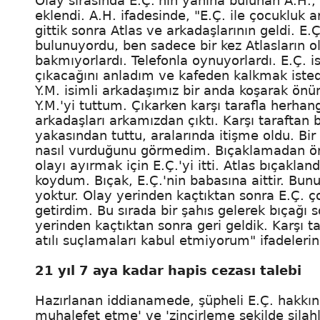
Olay sırasında E.Ç.'nin yanına bulunan A.H., 
eklendi. A.H. ifadesinde, "E.Ç. ile çocukluk a
gittik sonra Atlas ve arkadaşlarının geldi. E
bulunuyordu, ben sadece bir kez Atlasların 
bakmıyorlardı. Telefonla oynuyorlardı. E.Ç. 
çıkacağını anladım ve kafeden kalkmak isted
Y.M. isimli arkadaşımız bir anda koşarak önü
Y.M.'yi tuttum. Çıkarken karşı tarafla herhan
arkadaşları arkamızdan çıktı. Karşı taraftan b
yakasından tuttu, aralarında itişme oldu. Bi
nasıl vurduğunu görmedim. Bıçaklamadan önce
olayı ayırmak için E.Ç.'yi itti. Atlas bıçakl
koydum. Bıçak, E.Ç.'nin babasına aittir. Bun
yoktur. Olay yerinden kaçtıktan sonra E.Ç. ç
getirdim. Bu sırada bir şahıs gelerek bıçağı 
yerinden kaçtıktan sonra geri geldik. Karşı 
atılı suçlamaları kabul etmiyorum" ifadelerin
21 yıl 7 aya kadar hapis cezası talebi
Hazırlanan iddianamede, şüpheli E.Ç. hakkın
muhalefet etme' ve 'zincirleme şekilde silahl