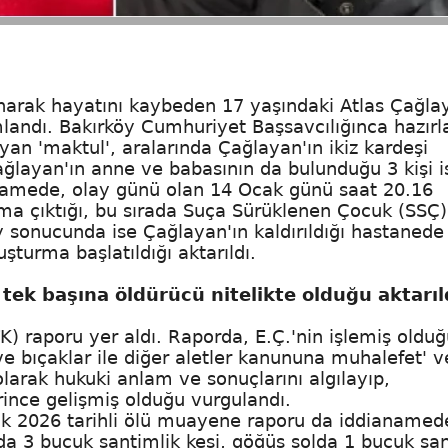
narak hayatını kaybeden 17 yaşındaki Atlas Çağla
landı. Bakırköy Cumhuriyet Başsavcılığınca hazır
yan 'maktul', aralarında Çağlayan'ın ikiz kardeşi
ğlayan'ın anne ve babasının da bulunduğu 3 kişi i
ianamede, olay günü olan 14 Ocak günü saat 20.16
ışma çıktığı, bu sırada Suça Sürüklenen Çocuk (SSÇ)
ay sonucunda ise Çağlayan'ın kaldırıldığı hastanede
şturma başlatıldığı aktarıldı.
ek başına öldürücü nitelikte olduğu aktarıl
) raporu yer aldı. Raporda, E.Ç.'nin işlemiş olduğ
 ve bıçaklar ile diğer aletler kanununa muhalefet' v
li olarak hukuki anlam ve sonuçlarını algılayıp,
rince gelişmiş olduğu vurgulandı.
k 2026 tarihli ölü muayene raporu da iddianamed
da 3 buçuk santimlik kesi, göğüs solda 1 buçuk san