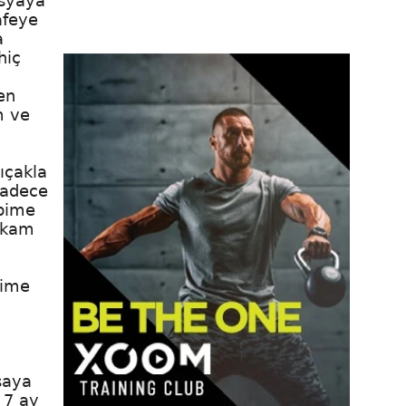
osyaya
afeye
a
hiç
en
m ve
ıçakla
sadece
ebime
lakam
rime
saya
 7 ay