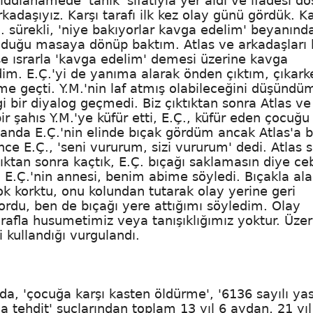
iddianamede 'tanık' sıfatıyla yer aldı ve ifadesi d
rkadaşıyız. Karşı tarafı ilk kez olay günü gördük. K
.Ç. sürekli, 'niye bakıyorlar kavga edelim' beyanınd
olduğu masaya dönüp baktım. Atlas ve arkadaşları 
ise ısrarla 'kavga edelim' demesi üzerine kavga
im. E.Ç.'yi de yanıma alarak önden çıktım, çıkark
me geçti. Y.M.'nin laf atmış olabileceğini düşündü
gi bir diyalog geçmedi. Biz çıktıktan sonra Atlas ve
ir şahıs Y.M.'ye küfür etti, E.Ç., küfür eden çocuğu
r anda E.Ç.'nin elinde bıçak gördüm ancak Atlas'a b
 E.Ç., 'seni vururum, sizi vururum' dedi. Atlas 
andıktan sonra kaçtık, E.Ç. bıçağı saklamasın diye c
u E.Ç.'nin annesi, benim abime söyledi. Bıçakla a
ok korktu, onu kolundan tutarak olay yerine geri
sordu, ben de bıçağı yere attığımı söyledim. Olay
tarafla husumetimiz veya tanışıklığımız yoktur. Üze
i kullandığı vurgulandı.
da, 'çocuğa karşı kasten öldürme', '6136 sayılı ya
a tehdit' suçlarından toplam 13 yıl 6 aydan, 21 yıl