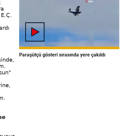
k
ra
 E.Ç.
ardı
Paraşütçü gösteri sırasında yere çakıldı
sinde,
um.
rsun"
ine,
ım.
ne