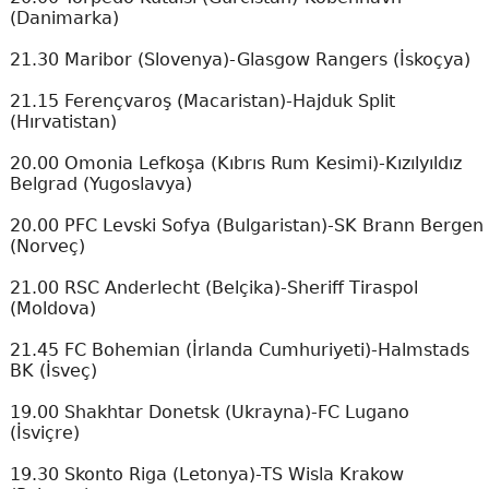
(Danimarka)
21.30 Maribor (Slovenya)-Glasgow Rangers (İskoçya)
21.15 Ferençvaroş (Macaristan)-Hajduk Split
(Hırvatistan)
20.00 Omonia Lefkoşa (Kıbrıs Rum Kesimi)-Kızılyıldız
Belgrad (Yugoslavya)
20.00 PFC Levski Sofya (Bulgaristan)-SK Brann Bergen
(Norveç)
21.00 RSC Anderlecht (Belçika)-Sheriff Tiraspol
(Moldova)
21.45 FC Bohemian (İrlanda Cumhuriyeti)-Halmstads
BK (İsveç)
19.00 Shakhtar Donetsk (Ukrayna)-FC Lugano
(İsviçre)
19.30 Skonto Riga (Letonya)-TS Wisla Krakow