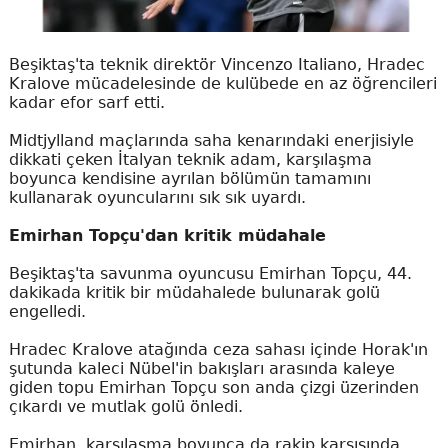
Beşiktaş'ta teknik direktör Vincenzo Italiano, Hradec
Kralove mücadelesinde de kulübede en az öğrencileri
kadar efor sarf etti.
Midtjylland maçlarında saha kenarındaki enerjisiyle
dikkati çeken İtalyan teknik adam, karşılaşma
boyunca kendisine ayrılan bölümün tamamını
kullanarak oyuncularını sık sık uyardı.
Emirhan Topçu'dan kritik müdahale
Beşiktaş'ta savunma oyuncusu Emirhan Topçu, 44.
dakikada kritik bir müdahalede bulunarak golü
engelledi.
Hradec Kralove atağında ceza sahası içinde Horak'ın
şutunda kaleci Nübel'in bakışları arasında kaleye
giden topu Emirhan Topçu son anda çizgi üzerinden
çıkardı ve mutlak golü önledi.
Emirhan, karşılaşma boyunca da rakip karşısında