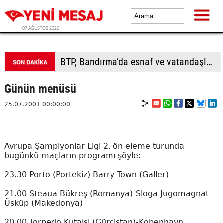
07 AĞUSTOS 2026
BTP, Bandırma’da esnaf ve vatandaşla buluştu
Günün menüsü
25.07.2001 00:00:00
Avrupa Şampiyonlar Ligi 2. ön eleme turunda
bugünkü maçların programı şöyle:
23.30 Porto (Portekiz)-Barry Town (Galler)
21.00 Steaua Bükreş (Romanya)-Sloga Jugomagnat
Üsküp (Makedonya)
20.00 Torpedo Kutaisi (Gürcistan)-Kobenhavn