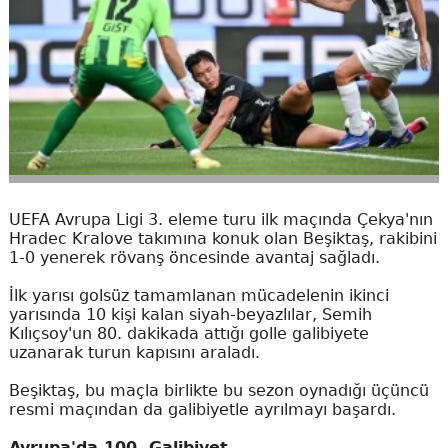
UEFA Avrupa Ligi 3. eleme turu ilk maçında Çekya'nın
Hradec Kralove takımına konuk olan Beşiktaş, rakibini
1-0 yenerek rövanş öncesinde avantaj sağladı.
İlk yarısı golsüz tamamlanan mücadelenin ikinci
yarısında 10 kişi kalan siyah-beyazlılar, Semih
Kılıçsoy'un 80. dakikada attığı golle galibiyete
uzanarak turun kapısını araladı.
Beşiktaş, bu maçla birlikte bu sezon oynadığı üçüncü
resmi maçından da galibiyetle ayrılmayı başardı.
Avrupa'da 100. Galibiyet