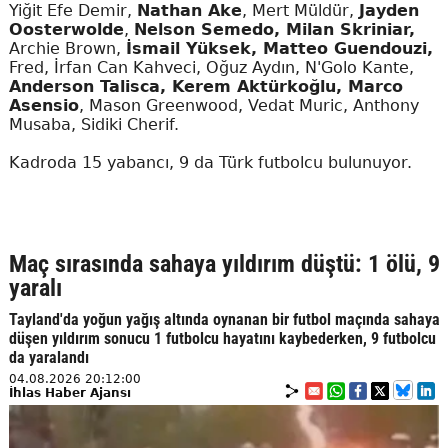
Yiğit Efe Demir,
Nathan Ake
, Mert Müldür,
Jayden
Oosterwolde
,
Nelson Semedo, Milan Skriniar,
Archie Brown,
İsmail Yüksek, Matteo Guendouzi,
Fred, İrfan Can Kahveci, Oğuz Aydın, N'Golo Kante,
Anderson Talisca, Kerem Aktürkoğlu, Marco
Asensio
, Mason Greenwood, Vedat Muric, Anthony
Musaba, Sidiki Cherif.
Kadroda 15 yabancı, 9 da Türk futbolcu bulunuyor.
Maç sırasında sahaya yıldırım düştü: 1 ölü, 9
yaralı
Tayland'da yoğun yağış altında oynanan bir futbol maçında sahaya
düşen yıldırım sonucu 1 futbolcu hayatını kaybederken, 9 futbolcu
da yaralandı
04.08.2026 20:12:00
İhlas Haber Ajansı