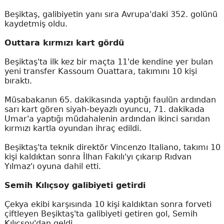
Beşiktaş, galibiyetin yanı sıra Avrupa'daki 352. golünü
kaydetmiş oldu.
Outtara kırmızı kart gördü
Beşiktaş'ta ilk kez bir maçta 11'de kendine yer bulan
yeni transfer Kassoum Ouattara, takımını 10 kişi
bıraktı.
Müsabakanın 65. dakikasında yaptığı faulün ardından
sarı kart gören siyah-beyazlı oyuncu, 71. dakikada
Umar'a yaptığı müdahalenin ardından ikinci sarıdan
kırmızı kartla oyundan ihraç edildi.
Beşiktaş'ta teknik direktör Vincenzo Italiano, takımı 10
kişi kaldıktan sonra İlhan Fakılı'yı çıkarıp Rıdvan
Yılmaz'ı oyuna dahil etti.
Semih Kılıçsoy galibiyeti getirdi
Çekya ekibi karşısında 10 kişi kaldıktan sonra forveti
çiftleyen Beşiktaş'ta galibiyeti getiren gol, Semih
Kılıçsoy'dan geldi.