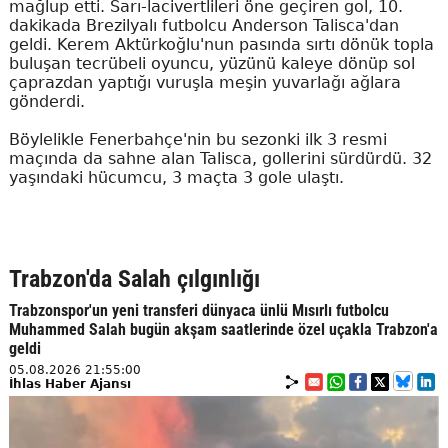
mağlup etti. Sarı-lacivertlileri öne geçiren gol, 10.
dakikada Brezilyalı futbolcu Anderson Talisca'dan
geldi. Kerem Aktürkoğlu'nun pasında sırtı dönük topla
buluşan tecrübeli oyuncu, yüzünü kaleye dönüp sol
çaprazdan yaptığı vuruşla meşin yuvarlağı ağlara
gönderdi.
Böylelikle Fenerbahçe'nin bu sezonki ilk 3 resmi
maçında da sahne alan Talisca, gollerini sürdürdü. 32
yaşındaki hücumcu, 3 maçta 3 gole ulaştı.
Trabzon'da Salah çılgınlığı
Trabzonspor'un yeni transferi dünyaca ünlü Mısırlı futbolcu
Muhammed Salah bugün akşam saatlerinde özel uçakla Trabzon'a
geldi
05.08.2026 21:55:00
İhlas Haber Ajansı