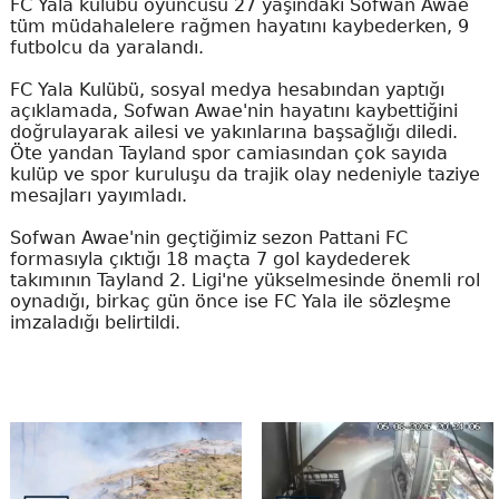
FC Yala kulübü oyuncusu 27 yaşındaki Sofwan Awae
tüm müdahalelere rağmen hayatını kaybederken, 9
futbolcu da yaralandı.
FC Yala Kulübü, sosyal medya hesabından yaptığı
açıklamada, Sofwan Awae'nin hayatını kaybettiğini
doğrulayarak ailesi ve yakınlarına başsağlığı diledi.
Öte yandan Tayland spor camiasından çok sayıda
kulüp ve spor kuruluşu da trajik olay nedeniyle taziye
mesajları yayımladı.
Sofwan Awae'nin geçtiğimiz sezon Pattani FC
formasıyla çıktığı 18 maçta 7 gol kaydederek
takımının Tayland 2. Ligi'ne yükselmesinde önemli rol
oynadığı, birkaç gün önce ise FC Yala ile sözleşme
imzaladığı belirtildi.