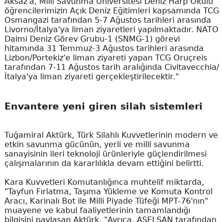
Aksaz'a, Milli Savunma Üniversitesi Deniz Harp Okulu
öğrencilerimizin Açık Deniz Eğitimleri kapsamında TCG
Osmangazi tarafından 5-7 Ağustos tarihleri arasında
Livorno/İtalya'ya liman ziyaretleri yapılmaktadır. NATO
Daimi Deniz Görev Grubu-1 (SNMG-1) görevi
hitamında 31 Temmuz-3 Ağustos tarihleri arasında
Lizbon/Portekiz'e liman ziyareti yapan TCG Oruçreis
tarafından 7-11 Ağustos tarih aralığında Civitavecchia/
İtalya'ya liman ziyareti gerçekleştirilecektir."
Envantere yeni giren silah sistemleri
Tuğamiral Aktürk, Türk Silahlı Kuvvetlerinin modern ve
etkin savunma gücünün, yerli ve milli savunma
sanayisinin ileri teknoloji ürünleriyle güçlendirilmesi
çalışmalarının da kararlılıkla devam ettiğini belirtti.
Kara Kuvvetleri Komutanlığınca muhtelif miktarda,
"Tayfun Fırlatma, Taşıma Yükleme ve Komuta Kontrol
Aracı, Karinalı Bot ile Milli Piyade Tüfeği MPT-76'nın"
muayene ve kabul faaliyetlerinin tamamlandığı
bilgisini paylaşan Aktürk, "Ayrıca, ASELSAN tarafından