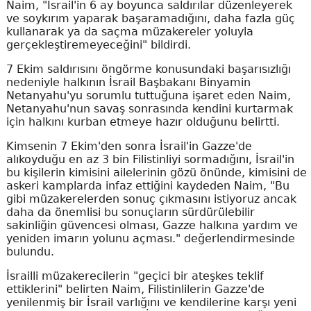
Naim, "İsrail'in 6 ay boyunca saldırılar düzenleyerek
ve soykırım yaparak başaramadığını, daha fazla güç
kullanarak ya da saçma müzakereler yoluyla
gerçekleştiremeyeceğini" bildirdi.
7 Ekim saldırısını öngörme konusundaki başarısızlığı
nedeniyle halkının İsrail Başbakanı Binyamin
Netanyahu'yu sorumlu tuttuğuna işaret eden Naim,
Netanyahu'nun savaş sonrasında kendini kurtarmak
için halkını kurban etmeye hazır olduğunu belirtti.
Kimsenin 7 Ekim'den sonra İsrail'in Gazze'de
alıkoyduğu en az 3 bin Filistinliyi sormadığını, İsrail'in
bu kişilerin kimisini ailelerinin gözü önünde, kimisini de
askeri kamplarda infaz ettiğini kaydeden Naim, "Bu
gibi müzakerelerden sonuç çıkmasını istiyoruz ancak
daha da önemlisi bu sonuçların sürdürülebilir
sakinliğin güvencesi olması, Gazze halkına yardım ve
yeniden imarın yolunu açması." değerlendirmesinde
bulundu.
İsrailli müzakerecilerin "geçici bir ateşkes teklif
ettiklerini" belirten Naim, Filistinlilerin Gazze'de
yenilenmiş bir İsrail varlığını ve kendilerine karşı yeni