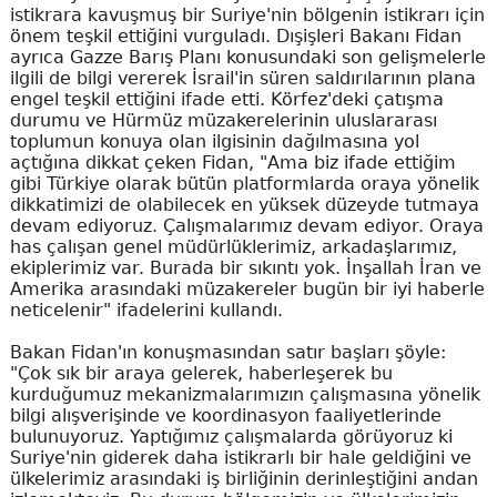
istikrara kavuşmuş bir Suriye'nin bölgenin istikrarı için
önem teşkil ettiğini vurguladı. Dışişleri Bakanı Fidan
ayrıca Gazze Barış Planı konusundaki son gelişmelerle
ilgili de bilgi vererek İsrail'in süren saldırılarının plana
engel teşkil ettiğini ifade etti. Körfez'deki çatışma
durumu ve Hürmüz müzakerelerinin uluslararası
toplumun konuya olan ilgisinin dağılmasına yol
açtığına dikkat çeken Fidan, "Ama biz ifade ettiğim
gibi Türkiye olarak bütün platformlarda oraya yönelik
dikkatimizi de olabilecek en yüksek düzeyde tutmaya
devam ediyoruz. Çalışmalarımız devam ediyor. Oraya
has çalışan genel müdürlüklerimiz, arkadaşlarımız,
ekiplerimiz var. Burada bir sıkıntı yok. İnşallah İran ve
Amerika arasındaki müzakereler bugün bir iyi haberle
neticelenir" ifadelerini kullandı.
Bakan Fidan'ın konuşmasından satır başları şöyle:
"Çok sık bir araya gelerek, haberleşerek bu
kurduğumuz mekanizmalarımızın çalışmasına yönelik
bilgi alışverişinde ve koordinasyon faaliyetlerinde
bulunuyoruz. Yaptığımız çalışmalarda görüyoruz ki
Suriye'nin giderek daha istikrarlı bir hale geldiğini ve
ülkelerimiz arasındaki iş birliğinin derinleştiğini andan