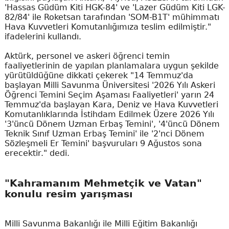
'Hassas Güdüm Kiti HGK-84' ve 'Lazer Güdüm Kiti LGK-
82/84' ile Roketsan tarafından 'SOM-B1T' mühimmatı
Hava Kuvvetleri Komutanlığımıza teslim edilmiştir."
ifadelerini kullandı.
Aktürk, personel ve askeri öğrenci temin
faaliyetlerinin de yapılan planlamalara uygun şekilde
yürütüldüğüne dikkati çekerek "14 Temmuz'da
başlayan Milli Savunma Üniversitesi '2026 Yılı Askeri
Öğrenci Temini Seçim Aşaması Faaliyetleri' yarın 24
Temmuz'da başlayan Kara, Deniz ve Hava Kuvvetleri
Komutanlıklarında İstihdam Edilmek Üzere 2026 Yılı
'3'üncü Dönem Uzman Erbaş Temini', '4'üncü Dönem
Teknik Sınıf Uzman Erbaş Temini' ile '2'nci Dönem
Sözleşmeli Er Temini' başvuruları 9 Ağustos sona
erecektir." dedi.
"Kahramanım Mehmetçik ve Vatan"
konulu resim yarışması
Milli Savunma Bakanlığı ile Milli Eğitim Bakanlığı