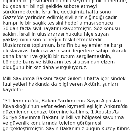
diplomatik girişimlerin olumlu seyrettiği bir dönemde,
bu çabaları bilinçli şekilde sabote etmeyi
sürdürmektedir. İsrail'in, geçtiğimiz hafta sonu
Gazze'de yerinden edilmiş sivillerin sığındığı çadır
kampı ile bir sağlık tesisini hedef alması sonucu
30'dan fazla sivil hayatını kaybetmiştir. Söz konusu
saldırı, İsrail'in uluslararası hukuku hiçe sayan
yaklaşımının son örneğini teşkil etmektedir.
Uluslararası toplumun, İsrail'in bu eylemlerine karşı
uluslararası hukuka ve insani değerlere sahip çıkarak
daha kararlı ve güçlü bir tutum sergilemesinin,
bölgede barış ve istikrarın tesisi açısından elzem
olduğunu bir kez daha vurguluyoruz."
Milli Savunma Bakanı Yaşar Güler'in hafta içerisindeki
faaliyetleri hakkında da bilgi veren Aktürk, şunları
kaydetti:
"31 Temmuz'da, Bakan Yardımcımız Sayın Alpaslan
Kavaklıoğlu'nun vefat eden kıymetli eşi için Ankara'da
düzenlenen cenaze törenine katılmış, 1 Ağustos'ta
Suriye Savunma Bakanı ile ikili ve bölgesel savunma
ve güvenlik konularında telefon görüşmesi
gerçekleştirmiştir. Sayın Bakanımız bugün Kuzey Kıbrıs