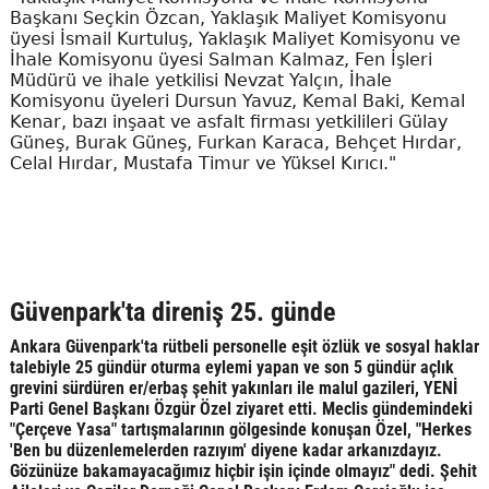
Başkanı Seçkin Özcan, Yaklaşık Maliyet Komisyonu
üyesi İsmail Kurtuluş, Yaklaşık Maliyet Komisyonu ve
İhale Komisyonu üyesi Salman Kalmaz, Fen İşleri
Müdürü ve ihale yetkilisi Nevzat Yalçın, İhale
Komisyonu üyeleri Dursun Yavuz, Kemal Baki, Kemal
Kenar, bazı inşaat ve asfalt firması yetkilileri Gülay
Güneş, Burak Güneş, Furkan Karaca, Behçet Hırdar,
Celal Hırdar, Mustafa Timur ve Yüksel Kırıcı."
Güvenpark'ta direniş 25. günde
Ankara Güvenpark'ta rütbeli personelle eşit özlük ve sosyal haklar
talebiyle 25 gündür oturma eylemi yapan ve son 5 gündür açlık
grevini sürdüren er/erbaş şehit yakınları ile malul gazileri, YENİ
Parti Genel Başkanı Özgür Özel ziyaret etti. Meclis gündemindeki
"Çerçeve Yasa" tartışmalarının gölgesinde konuşan Özel, "Herkes
'Ben bu düzenlemelerden razıyım' diyene kadar arkanızdayız.
Gözünüze bakamayacağımız hiçbir işin içinde olmayız" dedi. Şehit