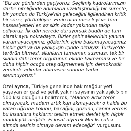
"Biz zor günlerden geçiyoruz. Seçilmiş kadrolarımızın
darbe niteliğinde adımlarla uzaklaştırıldığı bir süreçte,
bir yandan da Türkiye'nin geleceğini ilgilendiren kritik
bir süreç yürütülüyor. Emin olun meseleyi ve tüm
hassasiyetleri en az sizin kadar yakından takip
ediyoruz. İlk gün nerede duruyorsak bugün de tam
olarak aynı noktadayız. Bizler şehit ailelerinin yanına
varamayacağımız, gözlerinin içine bakamayacağımız
hiçbir gizli ya da yanlış işin içinde olmayız. Türkiye'de
terörün bitmesi, silahların tamamen susması, tek bir
silahın dahi terör örgütünün elinde kalmaması ve bir
daha hiçbir ocağa ateş düşmemesi için demokratik
zeminde adımlar atılmasını sonuna kadar
savunuyoruz."
Özel ayrıca, Türkiye genelinde hak mağduriyeti
yaşayan er gazi ve şehit yakını sayısının yaklaşık 5 bin
500 kişi olduğunu belirterek,
"Madem artık terör
olmayacak, madem artık kan akmayacak; o halde bu
vatan uğruna kolunu, bacağını, gözünü, canını vermiş
bu insanlara haklarını teslim etmek devlet için hiçbir
maddi yük değildir. El insaf diyerek Meclis çatısı
altında sesiniz olmaya devam edeceğiz"
vurgusunu
yaptı.