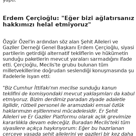
Erdem Çerçioğlu: "Eğer bizi ağlatırsanız
hakkımızı helal etmiyoruz"
Özgür Özel'in ardından söz alan Şehit Aileleri ve
Gaziler Derneği Genel Başkanı Erdem Çerçioğlu, siyasi
partilerin getirdiği alternatif tekliflerin ve hükümetin
sunduğu paketlerin mevcut yaraları sarmadığını ifade
etti. Çerçioğlu, Meclis'te grubu bulunan tüm
milletvekillerine doğrudan seslendiği konuşmasında şu
ifadelerle isyan etti:
"Biz Cumhur İttifakı'nın meclise sunduğu kanun
teklifini de komisyondaki mevcut yaklaşımları da kabul
etmiyoruz. Bizim derdimiz paradan ziyade adaletle
ilgilidir, rütbeli personel ile aramızdaki emsal özlük
haklarımızın eşitlenmesi mücadelesidir. Er Şehit
Aileleri ve Er Gaziler Platformu olarak açlık grevimize
kararlılıkla devam edeceğiz. Buradan Meclis'teki tüm
siyasilere açıkça haykırıyorum: Eğer bu hazırlanan
çerçeve yasada şehit ailelerini ve gazileri bir kez daha