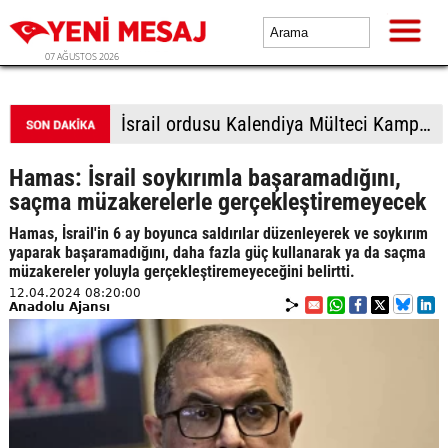
07 AĞUSTOS 2026
İsrail ordusu Kalendiya Mülteci Kampı'ndan çekildi, iki günlük baskında 51 Filistinli yaralandı
Hamas: İsrail soykırımla başaramadığını,
saçma müzakerelerle gerçekleştiremeyecek
Hamas, İsrail'in 6 ay boyunca saldırılar düzenleyerek ve soykırım
yaparak başaramadığını, daha fazla güç kullanarak ya da saçma
müzakereler yoluyla gerçekleştiremeyeceğini belirtti.
12.04.2024 08:20:00
Anadolu Ajansı