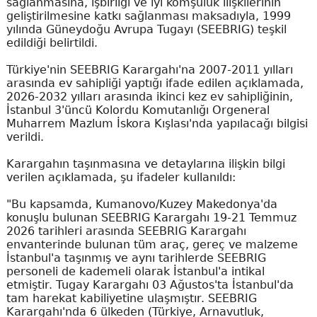
sağlanmasına, işbirliği ve iyi komşuluk ilişkilerinin
geliştirilmesine katkı sağlanması maksadıyla, 1999
yılında Güneydoğu Avrupa Tugayı (SEEBRIG) teşkil
edildiği belirtildi.
Türkiye'nin SEEBRIG Karargahı'na 2007-2011 yılları
arasında ev sahipliği yaptığı ifade edilen açıklamada,
2026-2032 yılları arasında ikinci kez ev sahipliğinin,
İstanbul 3'üncü Kolordu Komutanlığı Orgeneral
Muharrem Mazlum İskora Kışlası'nda yapılacağı bilgisi
verildi.
Karargahın taşınmasına ve detaylarına ilişkin bilgi
verilen açıklamada, şu ifadeler kullanıldı:
"Bu kapsamda, Kumanovo/Kuzey Makedonya'da
konuşlu bulunan SEEBRIG Karargahı 19-21 Temmuz
2026 tarihleri arasında SEEBRIG Karargahı
envanterinde bulunan tüm araç, gereç ve malzeme
İstanbul'a taşınmış ve aynı tarihlerde SEEBRIG
personeli de kademeli olarak İstanbul'a intikal
etmiştir. Tugay Karargahı 03 Ağustos'ta İstanbul'da
tam harekat kabiliyetine ulaşmıştır. SEEBRIG
Karargahı'nda 6 ülkeden (Türkiye, Arnavutluk,