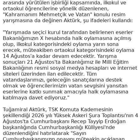
arasında yürütülen işbirliği kapsamında, ilkokul ve
ortaokul öğrencilerine yönelik düzenlenen,
"Kahramanım Mehmetçik ve Vatan" konulu resim
yarışmasına da değinen Aktürk, şu ifadeleri kullandı:
"Yarışmada seçici kurul tarafından belirlenen eserler
Bakanlığımızın X hesabında halk oylamasına açılmış
olup, ilkokul kategorisindeki oylama yarın sona
erecek, müteakiben ortaokul kategorisindeki oylama
14 Ağustos'a kadar devam edecektir. Yarışma
sonuçları 21 Ağustos'ta Bakanlığımız ile Milli Eğitim
Bakanlığının resmi sosyal medya hesapları ve internet
siteleri üzerinden ilan edilecektir. Tüm
vatandaşlarımızı, geleceğin sanatçılarına destek
olmak ve öğrencilerimizin vatan sevgisini yansıtan
eserlerine katkı sunmak amacıyla halk oylamasına
katılmaya davet ediyoruz."
Tuğamiral Aktürk, TSK Komuta Kademesinin
şekillendiği 2026 yılı Yüksek Askeri Şura Toplantısı'nın 4
Ağustos'ta Cumhurbaşkanı Recep Tayyip Erdoğan
başkanlığında Cumhurbaşkanlığı Külliyesi'nde
düzenlendiğini hatırlatarak "Sayın
Cumhurbaşkanımızın onayını müteakip açıklanan