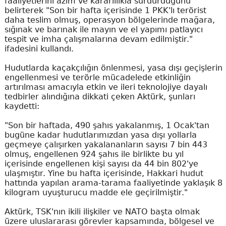
faaliyetlerini azim ve kararlılıkla sürdürdüğünü
belirterek "Son bir hafta içerisinde 1 PKK'lı terörist
daha teslim olmuş, operasyon bölgelerinde mağara,
sığınak ve barınak ile mayın ve el yapımı patlayıcı
tespit ve imha çalışmalarına devam edilmiştir."
ifadesini kullandı.
Hudutlarda kaçakçılığın önlenmesi, yasa dışı geçişlerin
engellenmesi ve terörle mücadelede etkinliğin
artırılması amacıyla etkin ve ileri teknolojiye dayalı
tedbirler alındığına dikkati çeken Aktürk, şunları
kaydetti:
"Son bir haftada, 490 şahıs yakalanmış, 1 Ocak'tan
bugüne kadar hudutlarımızdan yasa dışı yollarla
geçmeye çalışırken yakalananların sayısı 7 bin 443
olmuş, engellenen 924 şahıs ile birlikte bu yıl
içerisinde engellenen kişi sayısı da 44 bin 802'ye
ulaşmıştır. Yine bu hafta içerisinde, Hakkari hudut
hattında yapılan arama-tarama faaliyetinde yaklaşık 8
kilogram uyuşturucu madde ele geçirilmiştir."
Aktürk, TSK'nın ikili ilişkiler ve NATO başta olmak
üzere uluslararası görevler kapsamında, bölgesel ve