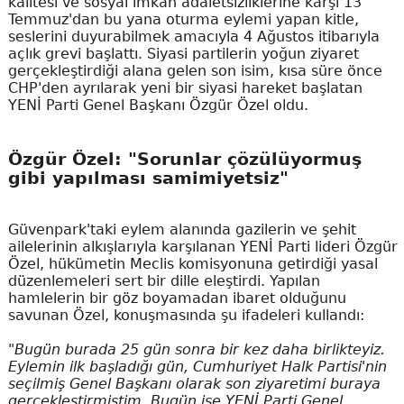
kalitesi ve sosyal imkan adaletsizliklerine karşı 13
Temmuz'dan bu yana oturma eylemi yapan kitle,
seslerini duyurabilmek amacıyla 4 Ağustos itibarıyla
açlık grevi başlattı. Siyasi partilerin yoğun ziyaret
gerçekleştirdiği alana gelen son isim, kısa süre önce
CHP'den ayrılarak yeni bir siyasi hareket başlatan
YENİ Parti Genel Başkanı Özgür Özel oldu.
Özgür Özel: "Sorunlar çözülüyormuş
gibi yapılması samimiyetsiz"
Güvenpark'taki eylem alanında gazilerin ve şehit
ailelerinin alkışlarıyla karşılanan YENİ Parti lideri Özgür
Özel, hükümetin Meclis komisyonuna getirdiği yasal
düzenlemeleri sert bir dille eleştirdi. Yapılan
hamlelerin bir göz boyamadan ibaret olduğunu
savunan Özel, konuşmasında şu ifadeleri kullandı:
"Bugün burada 25 gün sonra bir kez daha birlikteyiz.
Eylemin ilk başladığı gün, Cumhuriyet Halk Partisi'nin
seçilmiş Genel Başkanı olarak son ziyaretimi buraya
gerçekleştirmiştim. Bugün ise YENİ Parti Genel