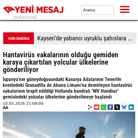
09 AĞUSTOS 2026
BTP Antalya İl Başkanlığından yoğun mesai: İl binasında ve Manavgat'ta üye buluşmaları
Hantavirüs vakalarının olduğu gemiden
karaya çıkartılan yolcular ülkelerine
gönderiliyor
İspanya'nın güneydoğusundaki Kanarya Adalarının Tenerife
kentindeki Granadilla de Abona Limanı'na demirleyen hantavirüs
vakalarının tespit edildiği Hollanda bandralı "MV Hondius"
gemisindeki yolcular ülkelerine gönderilmeye başlandı
10.05.2026 21:08:00
AA