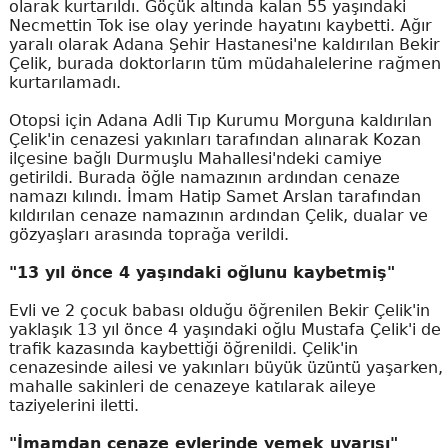
olarak kurtarıldı. Göçük altında kalan 55 yaşındaki
Necmettin Tok ise olay yerinde hayatını kaybetti. Ağır
yaralı olarak Adana Şehir Hastanesi'ne kaldırılan Bekir
Çelik, burada doktorların tüm müdahalelerine rağmen
kurtarılamadı.
Otopsi için Adana Adli Tıp Kurumu Morguna kaldırılan
Çelik'in cenazesi yakınları tarafından alınarak Kozan
ilçesine bağlı Durmuşlu Mahallesi'ndeki camiye
getirildi. Burada öğle namazının ardından cenaze
namazı kılındı. İmam Hatip Samet Arslan tarafından
kıldırılan cenaze namazının ardından Çelik, dualar ve
gözyaşları arasında toprağa verildi.
"13 yıl önce 4 yaşındaki oğlunu kaybetmiş"
Evli ve 2 çocuk babası olduğu öğrenilen Bekir Çelik'in
yaklaşık 13 yıl önce 4 yaşındaki oğlu Mustafa Çelik'i de
trafik kazasında kaybettiği öğrenildi. Çelik'in
cenazesinde ailesi ve yakınları büyük üzüntü yaşarken,
mahalle sakinleri de cenazeye katılarak aileye
taziyelerini iletti.
"İmamdan cenaze evlerinde yemek uyarısı"