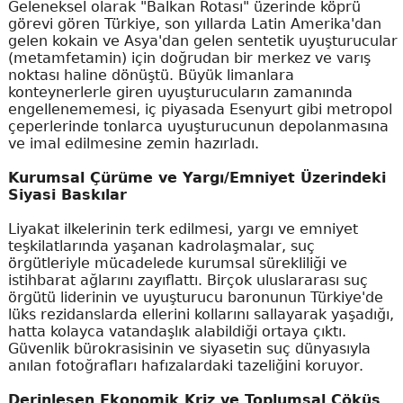
Geleneksel olarak "Balkan Rotası" üzerinde köprü
görevi gören Türkiye, son yıllarda Latin Amerika'dan
gelen kokain ve Asya'dan gelen sentetik uyuşturucular
(metamfetamin) için doğrudan bir merkez ve varış
noktası haline dönüştü. Büyük limanlara
konteynerlerle giren uyuşturucuların zamanında
engellenememesi, iç piyasada Esenyurt gibi metropol
çeperlerinde tonlarca uyuşturucunun depolanmasına
ve imal edilmesine zemin hazırladı.
Kurumsal Çürüme ve Yargı/Emniyet Üzerindeki
Siyasi Baskılar
Liyakat ilkelerinin terk edilmesi, yargı ve emniyet
teşkilatlarında yaşanan kadrolaşmalar, suç
örgütleriyle mücadelede kurumsal sürekliliği ve
istihbarat ağlarını zayıflattı. Birçok uluslararası suç
örgütü liderinin ve uyuşturucu baronunun Türkiye'de
lüks rezidanslarda ellerini kollarını sallayarak yaşadığı,
hatta kolayca vatandaşlık alabildiği ortaya çıktı.
Güvenlik bürokrasisinin ve siyasetin suç dünyasıyla
anılan fotoğrafları hafızalardaki tazeliğini koruyor.
Derinleşen Ekonomik Kriz ve Toplumsal Çöküş