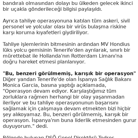
bandıralı olmasından dolayı bu ülkeden gelecek ikinci
bir uçakla gönderileceği bilgisi paylaşıldı.
Ayrıca tahliye operasyonuna katılan tüm askeri, sivil
personel ve yolcular olası bir virüs bulaşma riskine
karşı koruma kıyafetleri giydiriliyor.
Tahliye işlemlerinin bitmesinin ardından MV Hondius
lüks yolcu gemisinin Tenerife'den ayrılarak, sınırlı bir
mürettebat ile Hollanda'nın Rotterdam Limanı'na
doğru hareket etmesi planlanıyor.
"Bu, benzeri görülmemiş, karışık bir operasyon"
Diğer yandan Tenerife'de olan İspanya Sağlık Bakanı
Monica Garcia, basına yaptığı açıklamada,
"Operasyon devam ediyor. Karşılaştığımız tüm
zorluklara rağmen herhangi bir olay yaşanmadan
ilerliyor ve bu tahliye operasyonunun başarısını
sağlamak için çalışmaya devam etmekten bizi hiçbir
şey alıkoyamaz. Bu, benzeri görülmemiş, karışık bir
operasyon. İspanya'nın buna liderlik etmesinden gurur
duyuyorum." dedi.
Bölgede bulunan DSÖ Genel Direktörü Tedros