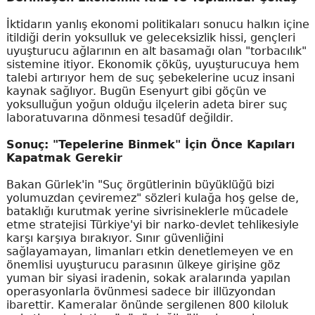
İktidarın yanlış ekonomi politikaları sonucu halkın içine
itildiği derin yoksulluk ve geleceksizlik hissi, gençleri
uyuşturucu ağlarının en alt basamağı olan "torbacılık"
sistemine itiyor. Ekonomik çöküş, uyuşturucuya hem
talebi artırıyor hem de suç şebekelerine ucuz insani
kaynak sağlıyor. Bugün Esenyurt gibi göçün ve
yoksulluğun yoğun olduğu ilçelerin adeta birer suç
laboratuvarına dönmesi tesadüf değildir.
Sonuç: "Tepelerine Binmek" İçin Önce Kapıları
Kapatmak Gerekir
Bakan Gürlek'in "Suç örgütlerinin büyüklüğü bizi
yolumuzdan çeviremez" sözleri kulağa hoş gelse de,
bataklığı kurutmak yerine sivrisineklerle mücadele
etme stratejisi Türkiye'yi bir narko-devlet tehlikesiyle
karşı karşıya bırakıyor. Sınır güvenliğini
sağlayamayan, limanları etkin denetlemeyen ve en
önemlisi uyuşturucu parasının ülkeye girişine göz
yuman bir siyasi iradenin, sokak aralarında yapılan
operasyonlarla övünmesi sadece bir illüzyondan
ibarettir. Kameralar önünde sergilenen 800 kiloluk