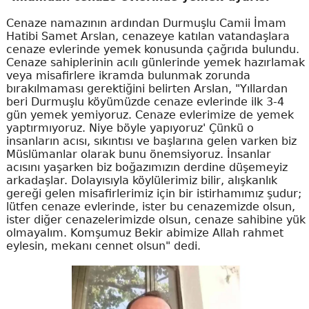
Cenaze namazının ardından Durmuşlu Camii İmam
Hatibi Samet Arslan, cenazeye katılan vatandaşlara
cenaze evlerinde yemek konusunda çağrıda bulundu.
Cenaze sahiplerinin acılı günlerinde yemek hazırlamak
veya misafirlere ikramda bulunmak zorunda
bırakılmaması gerektiğini belirten Arslan, "Yıllardan
beri Durmuşlu köyümüzde cenaze evlerinde ilk 3-4
gün yemek yemiyoruz. Cenaze evlerimize de yemek
yaptırmıyoruz. Niye böyle yapıyoruz' Çünkü o
insanların acısı, sıkıntısı ve başlarına gelen varken biz
Müslümanlar olarak bunu önemsiyoruz. İnsanlar
acısını yaşarken biz boğazımızın derdine düşemeyiz
arkadaşlar. Dolayısıyla köylülerimiz bilir, alışkanlık
gereği gelen misafirlerimiz için bir istirhamımız şudur;
lütfen cenaze evlerinde, ister bu cenazemizde olsun,
ister diğer cenazelerimizde olsun, cenaze sahibine yük
olmayalım. Komşumuz Bekir abimize Allah rahmet
eylesin, mekanı cennet olsun" dedi.