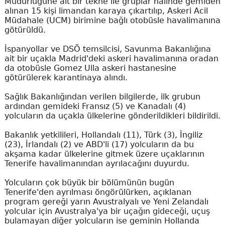
Müdürlüğüne ait bir tekne ile gruplar halinde gemiden
alınan 15 kişi limandan karaya çıkartılıp, Askeri Acil
Müdahale (UCM) birimine bağlı otobüsle havalimanına
götürüldü.
İspanyollar ve DSÖ temsilcisi, Savunma Bakanlığına
ait bir uçakla Madrid'deki askeri havalimanına oradan
da otobüsle Gomez Ulla askeri hastanesine
götürülerek karantinaya alındı.
Sağlık Bakanlığından verilen bilgilerde, ilk grubun
ardından gemideki Fransız (5) ve Kanadalı (4)
yolcuların da uçakla ülkelerine gönderildikleri bildirildi.
Bakanlık yetkilileri, Hollandalı (11), Türk (3), İngiliz
(23), İrlandalı (2) ve ABD'li (17) yolcuların da bu
akşama kadar ülkelerine gitmek üzere uçaklarının
Tenerife havalimanından ayrılacağını duyurdu.
Yolcuların çok büyük bir bölümünün bugün
Tenerife'den ayrılması öngörülürken, açıklanan
program gereği yarın Avustralyalı ve Yeni Zelandalı
yolcular için Avustralya'ya bir uçağın gideceği, uçuş
bulamayan diğer yolcuların ise geminin Hollanda