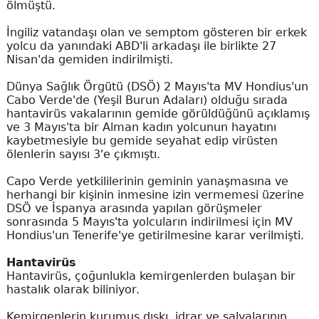
ölmüştü.
İngiliz vatandaşı olan ve semptom gösteren bir erkek
yolcu da yanındaki ABD'li arkadaşı ile birlikte 27
Nisan'da gemiden indirilmişti.
Dünya Sağlık Örgütü (DSÖ) 2 Mayıs'ta MV Hondius'un
Cabo Verde'de (Yeşil Burun Adaları) olduğu sırada
hantavirüs vakalarının gemide görüldüğünü açıklamış
ve 3 Mayıs'ta bir Alman kadın yolcunun hayatını
kaybetmesiyle bu gemide seyahat edip virüsten
ölenlerin sayısı 3'e çıkmıştı.
Capo Verde yetkililerinin geminin yanaşmasına ve
herhangi bir kişinin inmesine izin vermemesi üzerine
DSÖ ve İspanya arasında yapılan görüşmeler
sonrasında 5 Mayıs'ta yolcuların indirilmesi için MV
Hondius'un Tenerife'ye getirilmesine karar verilmişti.
Hantavirüs
Hantavirüs, çoğunlukla kemirgenlerden bulaşan bir
hastalık olarak biliniyor.
Kemirgenlerin kurumuş dışkı, idrar ve salyalarının