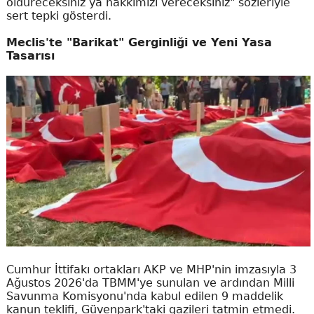
öldüreceksiniz ya hakkımızı vereceksiniz" sözleriyle
sert tepki gösterdi.
Meclis'te "Barikat" Gerginliği ve Yeni Yasa
Tasarısı
Cumhur İttifakı ortakları AKP ve MHP'nin imzasıyla 3
Ağustos 2026'da TBMM'ye sunulan ve ardından Milli
Savunma Komisyonu'nda kabul edilen 9 maddelik
kanun teklifi, Güvenpark'taki gazileri tatmin etmedi.