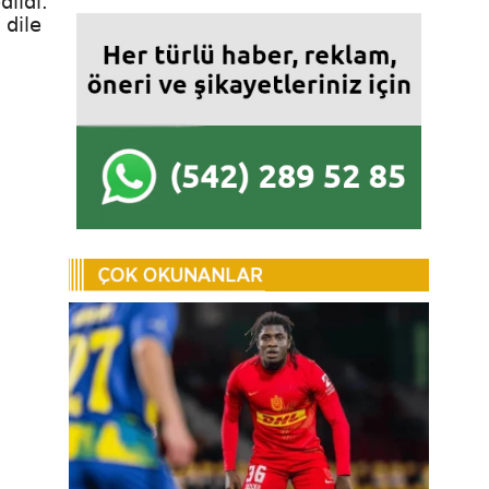
ildi.
 dile