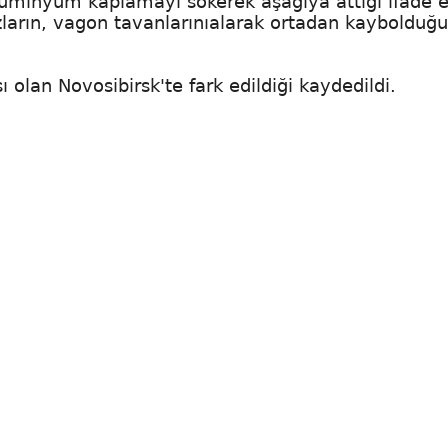
lüminyum kaplamayı sökerek aşağıya attığı ifade ed
zların, vagon tavanlarınıalarak ortadan kaybolduğu
ı olan Novosibirsk'te fark edildiği kaydedildi.