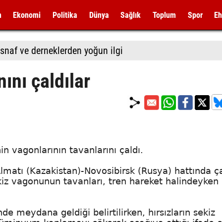
m
Ekonomi
Politika
Dünya
Sağlık
Toplum
Spor
Eh
snaf ve derneklerden yoğun ilgi
ını çaldılar
nin vagonlarının tavanlarını çaldı.
lmatı (Kazakistan)-Novosibirsk (Rusya) hattında ç
iz vagonunun tavanları, tren hareket halindeyken
e meydana geldiği belirtilirken, hırsızların sekiz