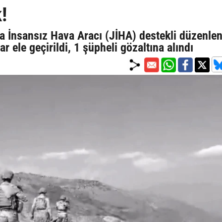
!
a İnsansız Hava Aracı (JİHA) destekli düzenle
 ele geçirildi, 1 şüpheli gözaltına alındı