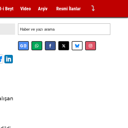
⤵
l-i Beyt
Video
Arşiv
Resmi İlanlar
alışan