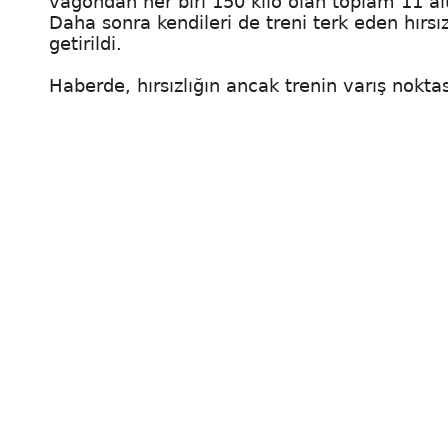
vagondan her biri 150 kilo olan toplam 11 a
Daha sonra kendileri de treni terk eden hırsı
getirildi.
Haberde, hırsızlığın ancak trenin varış noktas