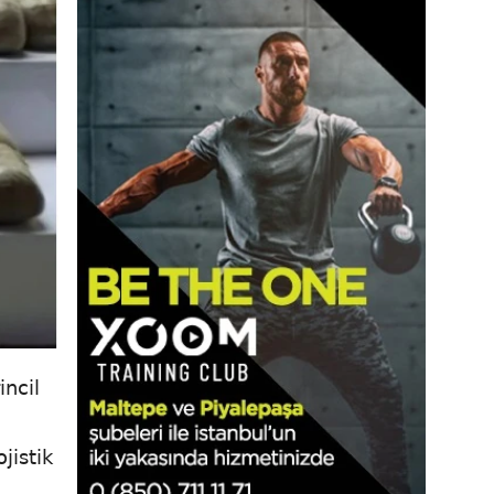
incil
jistik