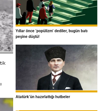
Yıllar önce ‘popülizm’ dediler, bugün batı
peşine düştü!
tik
ı
Atatürk’ün hazırlattığı hutbeler