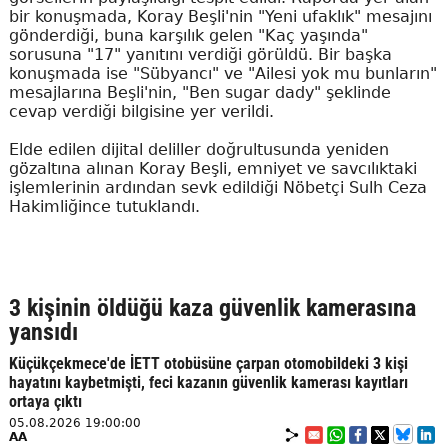
bir konuşmada, Koray Beşli'nin "Yeni ufaklık" mesajını
gönderdiği, buna karşılık gelen "Kaç yaşında"
sorusuna "17" yanıtını verdiği görüldü. Bir başka
konuşmada ise "Sübyancı" ve "Ailesi yok mu bunların"
mesajlarına Beşli'nin, "Ben sugar dady" şeklinde
cevap verdiği bilgisine yer verildi.
Elde edilen dijital deliller doğrultusunda yeniden
gözaltına alınan Koray Beşli, emniyet ve savcılıktaki
işlemlerinin ardından sevk edildiği Nöbetçi Sulh Ceza
Hakimliğince tutuklandı.
3 kişinin öldüğü kaza güvenlik kamerasına
yansıdı
Küçükçekmece'de İETT otobüsüne çarpan otomobildeki 3 kişi
hayatını kaybetmişti, feci kazanın güvenlik kamerası kayıtları
ortaya çıktı
05.08.2026 19:00:00
AA