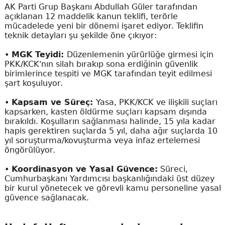
AK Parti Grup Başkanı Abdullah Güler tarafından
açıklanan 12 maddelik kanun teklifi, terörle
mücadelede yeni bir dönemi işaret ediyor. Teklifin
teknik detayları şu şekilde öne çıkıyor:
•
MGK Teyidi:
Düzenlemenin yürürlüğe girmesi için
PKK/KCK'nın silah bırakıp sona erdiğinin güvenlik
birimlerince tespiti ve MGK tarafından teyit edilmesi
şart koşuluyor.
•
Kapsam ve Süreç:
Yasa, PKK/KCK ve ilişkili suçları
kapsarken, kasten öldürme suçları kapsam dışında
bırakıldı. Koşulların sağlanması halinde, 15 yıla kadar
hapis gerektiren suçlarda 5 yıl, daha ağır suçlarda 10
yıl soruşturma/kovuşturma veya infaz ertelemesi
öngörülüyor.
•
Koordinasyon ve Yasal Güvence:
Süreci,
Cumhurbaşkanı Yardımcısı başkanlığındaki üst düzey
bir kurul yönetecek ve görevli kamu personeline yasal
güvence sağlanacak.