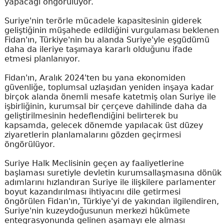
yapacağı öngörülüyor.
Suriye'nin terörle mücadele kapasitesinin giderek
geliştiğinin müşahede edildiğini vurgulaması beklenen
Fidan'ın, Türkiye'nin bu alanda Suriye'yle eşgüdümü
daha da ileriye taşımaya kararlı olduğunu ifade
etmesi planlanıyor.
Fidan'ın, Aralık 2024'ten bu yana ekonomiden
güvenliğe, toplumsal uzlaşıdan yeniden inşaya kadar
birçok alanda önemli mesafe katetmiş olan Suriye ile
işbirliğinin, kurumsal bir çerçeve dahilinde daha da
geliştirilmesinin hedeflendiğini belirterek bu
kapsamda, gelecek dönemde yapılacak üst düzey
ziyaretlerin planlamalarını gözden geçirmesi
öngörülüyor.
Suriye Halk Meclisinin geçen ay faaliyetlerine
başlaması suretiyle devletin kurumsallaşmasına dönük
adımlarını hızlandıran Suriye ile ilişkilere parlamenter
boyut kazandırılması ihtiyacını dile getirmesi
öngörülen Fidan'ın, Türkiye'yi de yakından ilgilendiren,
Suriye'nin kuzeydoğusunun merkezi hükümete
entegrasyonunda gelinen aşamayı ele alması