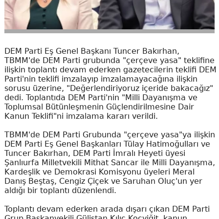
DEM Parti Eş Genel Başkanı Tuncer Bakırhan,
TBMM'de DEM Parti grubunda "çerçeve yasa" teklifine
ilişkin toplantı devam ederken gazetecilerin teklifi DEM
Parti'nin teklifi imzalayıp imzalamayacağına ilişkin
sorusu üzerine, "Değerlendiriyoruz içeride bakacağız"
dedi. Toplantıda DEM Parti'nin "Milli Dayanışma ve
Toplumsal Bütünleşmenin Güçlendirilmesine Dair
Kanun Teklifi"ni imzalama kararı verildi.
TBMM'de DEM Parti Grubunda "çerçeve yasa"ya ilişkin
DEM Parti Eş Genel Başkanları Tülay Hatimoğulları ve
Tuncer Bakırhan, DEM Parti İmralı Heyeti üyesi
Şanlıurfa Milletvekili Mithat Sancar ile Milli Dayanışma,
Kardeşlik ve Demokrasi Komisyonu üyeleri Meral
Danış Beştaş, Cengiz Çiçek ve Saruhan Oluç'un yer
aldığı bir toplantı düzenlendi.
Toplantı devam ederken arada dışarı çıkan DEM Parti
Grup Başkanvekili Gülistan Kılıç Koçyiğit, kanun