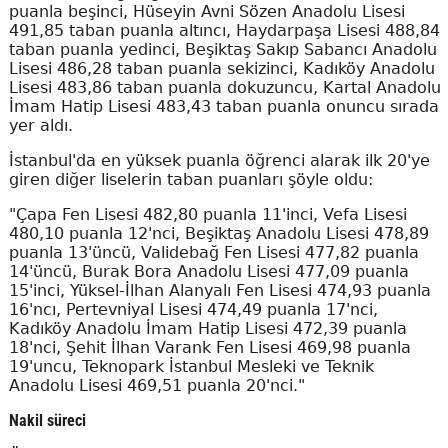
puanla beşinci, Hüseyin Avni Sözen Anadolu Lisesi
491,85 taban puanla altıncı, Haydarpaşa Lisesi 488,84
taban puanla yedinci, Beşiktaş Sakıp Sabancı Anadolu
Lisesi 486,28 taban puanla sekizinci, Kadıköy Anadolu
Lisesi 483,86 taban puanla dokuzuncu, Kartal Anadolu
İmam Hatip Lisesi 483,43 taban puanla onuncu sırada
yer aldı.
İstanbul'da en yüksek puanla öğrenci alarak ilk 20'ye
giren diğer liselerin taban puanları şöyle oldu:
"Çapa Fen Lisesi 482,80 puanla 11'inci, Vefa Lisesi
480,10 puanla 12'nci, Beşiktaş Anadolu Lisesi 478,89
puanla 13'üncü, Validebağ Fen Lisesi 477,82 puanla
14'üncü, Burak Bora Anadolu Lisesi 477,09 puanla
15'inci, Yüksel-İlhan Alanyalı Fen Lisesi 474,93 puanla
16'ncı, Pertevniyal Lisesi 474,49 puanla 17'nci,
Kadıköy Anadolu İmam Hatip Lisesi 472,39 puanla
18'nci, Şehit İlhan Varank Fen Lisesi 469,98 puanla
19'uncu, Teknopark İstanbul Mesleki ve Teknik
Anadolu Lisesi 469,51 puanla 20'nci."
Nakil süreci