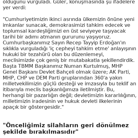
olduğunu vurguladı. Güler, konuşmasında şu ifadelere
yer verdi:
"Cumhuriyetimizin ikinci asrında ülkemizin önüne yeni
imkanlar sunacak, demokrasimizi tahkim edecek ve
toplumsal kardeşliğimizi en üst seviyeye taşıyacak
tarihi bir adımı atmanın gururunu yaşıyoruz.
Cumhurbaşkanımız Sayın Recep Tayyip Erdoğan'ın
sıklıkla vurguladığı 'iç cepheyi tahkim etme' anlayışının
hukuki bir tezahürü olan bu düzenlemeyi,
meclisimizde çok geniş bir mutabakatla şekillendirdik.
Başta TBMM Başkanımız Numan Kurtulmuş, MHP
Genel Başkanı Devlet Bahçeli olmak üzere; AK Parti,
MHP, CHP ve DEM Parti gruplarından 360'a yakın
milletvekilimizin güçlü desteği ve imzasıyla bu teklif an
itibarıyla meclis başkanlığımıza iletilmiştir. Bu,
herhangi bir pazarlığın değil; devletimizin kararlılığının,
milletimizin iradesinin ve hukuk devleti ilkelerinin
apaçık bir göstergesidir."
"Önceliğimiz silahların geri dönülmez
şekilde bırakılmasıdır"