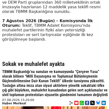
ve DEM Parti gruplarından 360 milletvekilinin ortak
imzasıyla hazırlanan 12 maddelik yasa teklifi resmi
olarak TBMM Başkanlığına sunuldu.
7 Ağustos 2026 (Bugün) – Komisyonda İlk
Oturum:
Teklif, TBMM Adalet Komisyonu'nda
muhalefet partilerinin fiziki alan yetersizliği
protestoları ve sert tartışmalar eşliğinde ilk kez
görüşülmeye başlandı.
Sokak ve muhalefet ayakta
TBMM Başkanlığı’na sunulan ve kamuoyunda “Çerçeve Yasa”
olarak bilinen “Millî Dayanışma ve Toplumsal Bütünleşmenin
Güçlendirilmesine Dair Kanun Teklifi” ülkede tansiyonu yükseltti.
Taslağın altına imza atan siyasi aktörlere yönelik sokaktaki öfke
çığ gibi büyürken, muhalefet kanadından gelen sert açıklamalar ve
sivil toplumun protestoları siyasetin gündemini tamamen değiştirdi
07.08.2026 15:20:00
Haber Merkezi