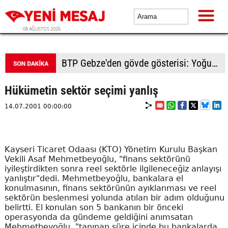
08 AĞUSTOS 2026
BTP Kocaeli'den Darıca çıkarması: Esnaf ve derneklerden yoğun ilgi
Hükümetin sektör seçimi yanlış
14.07.2001 00:00:00
Kayseri Ticaret Odaası (KTO) Yönetim Kurulu Başkan
Vekili Asaf Mehmetbeyoğlu, "finans sektörünü
iyileştirdikten sonra reel sektörle ilgileneceğiz anlayışı
yanlıştır"dedi. Mehmetbeyoğlu, bankalara el
konulmasının, finans sektörünün ayıklanması ve reel
sektörün beslenmesi yolunda atılan bir adım olduğunu
belirtti. El konulan son 5 bankanın bir önceki
operasyonda da gündeme geldiğini anımsatan
Mehmetbeyoğlu, "tanınan süre içinde bu bankalarda