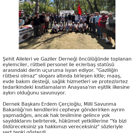
Şehit Aileleri ve Gaziler Derneği öncülüğünde toplanan
eylemciler, rütbeli personel ile er/erbaş statüsü
arasındaki derin uçuruma isyan ediyor. "Gaziliğin
rütbesi olmaz" sloganı altında birleşen kitle; maaş,
evde bakım desteği, sağlık hizmetleri ve protez/ortez
tedarikindeki kısıtlamaların Anayasa'nın eşitlik ilkesine
aykırı olduğunu savunuyor.
Dernek Başkanı Erdem Çerçioğlu, Milli Savunma
Bakanlığı'nın kendilerini cepheye gönderirken ayrım
yapmadığını, ancak hak teslimine gelince yok
sayıldıklarını belirterek, hükümet yetkililerine "Ya bizi
öldüreceksiniz ya hakkımızı vereceksiniz" sözleriyle
sert tepki gösterdi.