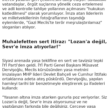
vatandaşlar, örgüt suçlarına yönelik ceza ertelemesi
ve adli kontrolle tahliye yollarının açılmasını "hukukun
katledilmesi" olarak yorumluyor. İmza atan liderlerin
ve milletvekillerinin fotoğraflarının taşındığı
eylemlerde, "Gazi Meclis'te terör meşrulaştırılamaz"
sloganları atılıyor.
Muhalefetten sert itiraz: "Lozan'a değil,
Sevr'e imza atıyorlar!"
Siyasi arenada yasa teklifine en sert ve tavizsiz tepki
İYİ Parti'den geldi. İYİ Parti Genel Başkanı Müsavat
Dervişoğlu, Meclis kürsüsünden yasa metnini
imzalayan MHP lideri Devlet Bahçeli ve Cumhur İttifakı
ortaklarına adeta ateş püskürdü. Dervişoğlu, yapılan
hamleyi tarihi bir benzetmeyle eleştirerek şu ifadeleri
kullandı:
"Yasanın altına imza atarken gururla poz veriyorlar. Siz
Lozan'a değil, Sevr'e imza atıyorsunuz ve ne
yaptığınızın farkında bile değilsiniz. Çerçeve yasa