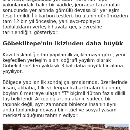
yakınlarındaki bakir bir vadide, jeoradar taramaları
sonucunda yer altında gömülü devasa bir yerleşim
tespit edildi. İlk karbon testleri, bu alanın günümüzden
tam 12 bin yıl öncesine, yani avcı-toplayıcı
toplulukların yerleşik hayata geçiş evresine
tarihlendiğini gösteriyor.
Göbeklitepe'nin ikizinden daha büyük
Kazı başkanlığından yapılan ilk açıklamaya göre, yeni
keşfedilen yerleşim alanı coğrafi yayılım olarak
Göbeklitepe'den yaklaşık 3 kat daha büyük bir alana
yayılıyor.
Bölgede yapılan ilk sondaj çalışmalarında, üzerilerinde
insan, akbaba, tilki ve leopar kabartmaları bulunan,
boyları 6 metreye ulaşan "T" biçimli 40'tan fazla dikili
taş belirlendi. Arkeologlar, bu alanın sadece bir
tapınak değil, aynı zamanda binlerce insanın aynı
anda toplandığı devasa bir ritüel ve sosyal yaşam
merkezi olduğunu tahmin ediyor.