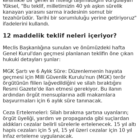
kesinlikle bir genel af niteliği taşımadığını vurgulayan
Yüksel, "Bu teklif, milletimizin 40 yılı aşkın sürelik
kanayan yarasını sarma iradesinin somut bir
tezahürüdür. Tarihi bir sorumluluğu yerine getiriyoruz"
ifadelerini kullandı.
12 maddelik teklif neleri içeriyor?
Meclis Başkanlığına sunulan ve önümüzdeki hafta
Genel Kurul'dan geçmesi planlanan teklifin öne çıkan
hukuki detayları şunlar:
MGK Şartı ve 6 Aylık Süre: Düzenlemenin hayata
geçmesi için Milli Güvenlik Kurulu'nun (MGK) terör
örgütünün fiilen lağvedildiğini ve silah bıraktığını
Resmi Gazete'de ilan etmesi gerekiyor. Bu ilanın
ardından örgüt mensuplarına adli makamlara
başvurmaları için 6 aylık süre tanınacak.
Ceza Ertelemeleri: Silah bırakma şartına uyanların;
örgüt üyeliği, yardım ve propaganda gibi suçlardan
aldıkları cezalar belirli sürelerle ertelenecek. 15 yıl altı
hapis cezaları için 5 yıl, 15 yıl üzeri cezalar için 10 yıl
infaz erteleme uygulanacak.