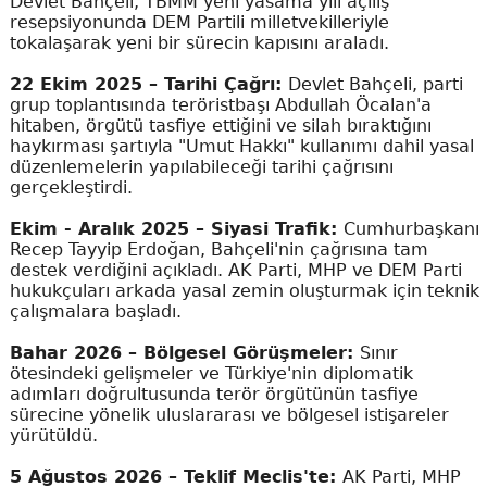
Devlet Bahçeli, TBMM yeni yasama yılı açılış
resepsiyonunda DEM Partili milletvekilleriyle
tokalaşarak yeni bir sürecin kapısını araladı.
22 Ekim 2025 – Tarihi Çağrı:
Devlet Bahçeli, parti
grup toplantısında teröristbaşı Abdullah Öcalan'a
hitaben, örgütü tasfiye ettiğini ve silah bıraktığını
haykırması şartıyla "Umut Hakkı" kullanımı dahil yasal
düzenlemelerin yapılabileceği tarihi çağrısını
gerçekleştirdi.
Ekim - Aralık 2025 – Siyasi Trafik:
Cumhurbaşkanı
Recep Tayyip Erdoğan, Bahçeli'nin çağrısına tam
destek verdiğini açıkladı. AK Parti, MHP ve DEM Parti
hukukçuları arkada yasal zemin oluşturmak için teknik
çalışmalara başladı.
Bahar 2026 – Bölgesel Görüşmeler:
Sınır
ötesindeki gelişmeler ve Türkiye'nin diplomatik
adımları doğrultusunda terör örgütünün tasfiye
sürecine yönelik uluslararası ve bölgesel istişareler
yürütüldü.
5 Ağustos 2026 – Teklif Meclis'te:
AK Parti, MHP