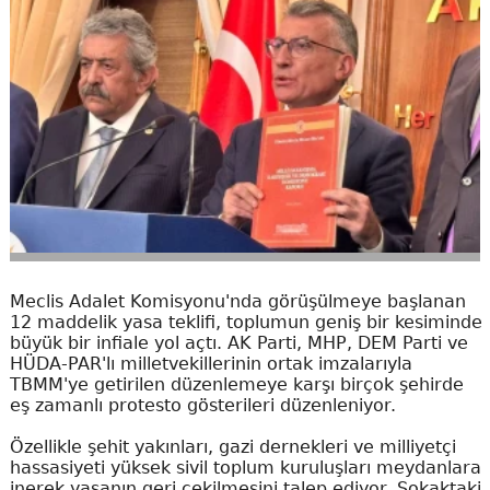
Meclis Adalet Komisyonu'nda görüşülmeye başlanan
12 maddelik yasa teklifi, toplumun geniş bir kesiminde
büyük bir infiale yol açtı. AK Parti, MHP, DEM Parti ve
HÜDA-PAR'lı milletvekillerinin ortak imzalarıyla
TBMM'ye getirilen düzenlemeye karşı birçok şehirde
eş zamanlı protesto gösterileri düzenleniyor.
Özellikle şehit yakınları, gazi dernekleri ve milliyetçi
hassasiyeti yüksek sivil toplum kuruluşları meydanlara
inerek yasanın geri çekilmesini talep ediyor. Sokaktaki