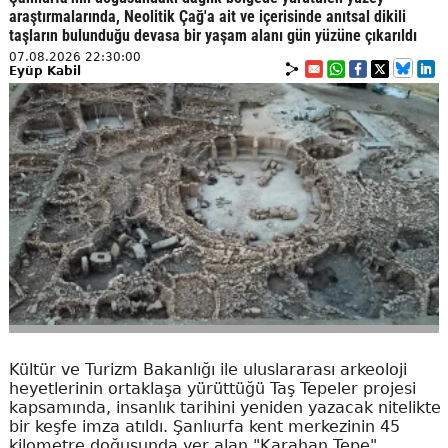
araştırmalarında, Neolitik Çağ'a ait ve içerisinde anıtsal dikili
taşların bulunduğu devasa bir yaşam alanı gün yüzüne çıkarıldı
07.08.2026 22:30:00
Eyüp Kabil
Kültür ve Turizm Bakanlığı ile uluslararası arkeoloji
heyetlerinin ortaklaşa yürüttüğü Taş Tepeler projesi
kapsamında, insanlık tarihini yeniden yazacak nitelikte
bir keşfe imza atıldı. Şanlıurfa kent merkezinin 45
kilometre doğusunda yer alan "Karahan Tepe"