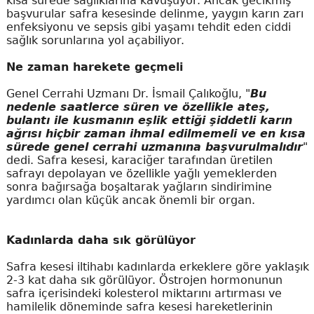
kısa sürede sağlıklarına kavuşuyor. Ancak gecikmiş
başvurular safra kesesinde delinme, yaygın karın zarı
enfeksiyonu ve sepsis gibi yaşamı tehdit eden ciddi
sağlık sorunlarına yol açabiliyor.
Ne zaman harekete geçmeli
Genel Cerrahi Uzmanı Dr. İsmail Çalıkoğlu, "
Bu
nedenle saatlerce süren ve özellikle ateş,
bulantı ile kusmanın eşlik ettiği şiddetli karın
ağrısı hiçbir zaman ihmal edilmemeli ve en kısa
sürede genel cerrahi uzmanına başvurulmalıdır
"
dedi. Safra kesesi, karaciğer tarafından üretilen
safrayı depolayan ve özellikle yağlı yemeklerden
sonra bağırsağa boşaltarak yağların sindirimine
yardımcı olan küçük ancak önemli bir organ.
Kadınlarda daha sık görülüyor
Safra kesesi iltihabı kadınlarda erkeklere göre yaklaşık
2-3 kat daha sık görülüyor. Östrojen hormonunun
safra içerisindeki kolesterol miktarını artırması ve
hamilelik döneminde safra kesesi hareketlerinin