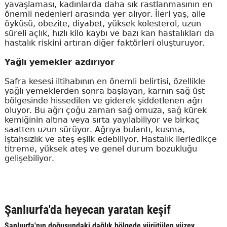
yavaşlaması, kadınlarda daha sık rastlanmasının en
önemli nedenleri arasında yer alıyor. İleri yaş, aile
öyküsü, obezite, diyabet, yüksek kolesterol, uzun
süreli açlık, hızlı kilo kaybı ve bazı kan hastalıkları da
hastalık riskini artıran diğer faktörleri oluşturuyor.
Yağlı yemekler azdırıyor
Safra kesesi iltihabının en önemli belirtisi, özellikle
yağlı yemeklerden sonra başlayan, karnın sağ üst
bölgesinde hissedilen ve giderek şiddetlenen ağrı
oluyor. Bu ağrı çoğu zaman sağ omuza, sağ kürek
kemiğinin altına veya sırta yayılabiliyor ve birkaç
saatten uzun sürüyor. Ağrıya bulantı, kusma,
iştahsızlık ve ateş eşlik edebiliyor. Hastalık ilerledikçe
titreme, yüksek ateş ve genel durum bozukluğu
gelişebiliyor.
Şanlıurfa'da heyecan yaratan keşif
Şanlıurfa'nın doğusundaki dağlık bölgede yürütülen yüzey