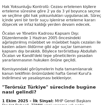
Hak Yoksunluğu Kontrolü: Cezası ertelenen kişilere
erteleme süresine göre 2 ya da 3 yıl boyunca seçme
ve seçilme gibi hak yoksunlukları uygulanacak. Süreç
içinde yeni bir terör suçu işlenirse erteleme kararı
düşecek ve infaz kaldığı yerden devam edecek.
Öcalan ve Yönetim Kadrosu Kapsam Dışı:
Düzenlemede 1 Haziran 2005 öncesindeki
ağırlaştırılmış müebbet ve müebbet hapis cezaları ile
kasten adam öldürme gibi ağır suçlar tamamen
kapsam dışı bırakıldı. Böylece teröristbaşı Abdullah
Öcalan ve Kandil'deki tepe yöneticilerin yasadan
yararlanmasının hukuken önüne geçildi.
Komisyondaki görüşmelerin hızla tamamlanarak
kanun teklifinin önümüzdeki hafta Genel Kurul'a
indirilmesi ve yasalaşması bekleniyor.
"Terörsüz Türkiye" sürecinde bugüne
nasıl gelindi?
1 Ekim 2025 – İlk Sinyal:
MHP Genel Başkanı