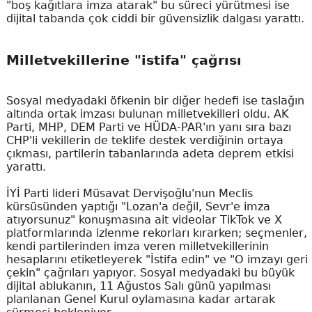
"boş kağıtlara imza atarak" bu süreci yürütmesi ise
dijital tabanda çok ciddi bir güvensizlik dalgası yarattı.
Milletvekillerine "istifa" çağrısı
Sosyal medyadaki öfkenin bir diğer hedefi ise taslağın
altında ortak imzası bulunan milletvekilleri oldu. AK
Parti, MHP, DEM Parti ve HÜDA-PAR'ın yanı sıra bazı
CHP'li vekillerin de teklife destek verdiğinin ortaya
çıkması, partilerin tabanlarında adeta deprem etkisi
yarattı.
İYİ Parti lideri Müsavat Dervişoğlu'nun Meclis
kürsüsünden yaptığı "Lozan'a değil, Sevr'e imza
atıyorsunuz" konuşmasına ait videolar TikTok ve X
platformlarında izlenme rekorları kırarken; seçmenler,
kendi partilerinden imza veren milletvekillerinin
hesaplarını etiketleyerek "İstifa edin" ve "O imzayı geri
çekin" çağrıları yapıyor. Sosyal medyadaki bu büyük
dijital ablukanın, 11 Ağustos Salı günü yapılması
planlanan Genel Kurul oylamasına kadar artarak