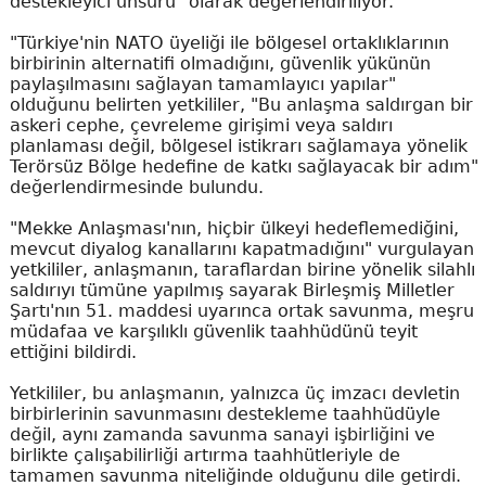
destekleyici unsuru" olarak değerlendiriliyor.
"Türkiye'nin NATO üyeliği ile bölgesel ortaklıklarının
birbirinin alternatifi olmadığını, güvenlik yükünün
paylaşılmasını sağlayan tamamlayıcı yapılar"
olduğunu belirten yetkililer, "Bu anlaşma saldırgan bir
askeri cephe, çevreleme girişimi veya saldırı
planlaması değil, bölgesel istikrarı sağlamaya yönelik
Terörsüz Bölge hedefine de katkı sağlayacak bir adım"
değerlendirmesinde bulundu.
"Mekke Anlaşması'nın, hiçbir ülkeyi hedeflemediğini,
mevcut diyalog kanallarını kapatmadığını" vurgulayan
yetkililer, anlaşmanın, taraflardan birine yönelik silahlı
saldırıyı tümüne yapılmış sayarak Birleşmiş Milletler
Şartı'nın 51. maddesi uyarınca ortak savunma, meşru
müdafaa ve karşılıklı güvenlik taahhüdünü teyit
ettiğini bildirdi.
Yetkililer, bu anlaşmanın, yalnızca üç imzacı devletin
birbirlerinin savunmasını destekleme taahhüdüyle
değil, aynı zamanda savunma sanayi işbirliğini ve
birlikte çalışabilirliği artırma taahhütleriyle de
tamamen savunma niteliğinde olduğunu dile getirdi.