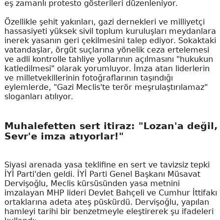
eş zamanlı protesto gösterileri düzenleniyor.
Özellikle şehit yakınları, gazi dernekleri ve milliyetçi
hassasiyeti yüksek sivil toplum kuruluşları meydanlara
inerek yasanın geri çekilmesini talep ediyor. Sokaktaki
vatandaşlar, örgüt suçlarına yönelik ceza ertelemesi
ve adli kontrolle tahliye yollarının açılmasını "hukukun
katledilmesi" olarak yorumluyor. İmza atan liderlerin
ve milletvekillerinin fotoğraflarının taşındığı
eylemlerde, "Gazi Meclis'te terör meşrulaştırılamaz"
sloganları atılıyor.
Muhalefetten sert itiraz: "Lozan'a değil,
Sevr'e imza atıyorlar!"
Siyasi arenada yasa teklifine en sert ve tavizsiz tepki
İYİ Parti'den geldi. İYİ Parti Genel Başkanı Müsavat
Dervişoğlu, Meclis kürsüsünden yasa metnini
imzalayan MHP lideri Devlet Bahçeli ve Cumhur İttifakı
ortaklarına adeta ateş püskürdü. Dervişoğlu, yapılan
hamleyi tarihi bir benzetmeyle eleştirerek şu ifadeleri