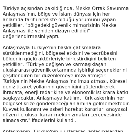
Türkiye açısından bakıldığında, Mekke Ortak Savunma
Anlaşması'nın, bölge ve İslam dünyası için her
anlamda tarihi nitelikte olduğu yorumunu yapan
yetkililer, "bölgedeki güvenlik mimarisinin Mekke
Anlaşması ile yeniden dizayn edildiği"
değerlendirmesini yaptı.
Anlaşmayla Türkiye'nin başka çatışmalara
sürüklenmediğini, bölgesel etkisini ve tecrübesini
bölgenin güçlü aktörleriyle birleştirdiğini belirten
yetkililer, "Türkiye değişen ve karmaşıklaşan
uluslararası güvenlik ortamında işbirliği seçeneklerini
çeşitlendiren bir düzenlemeye imza atmıştır.
Türkiye'nin Mekke Anlaşması'na imza atması, küresel
deniz ticaret yollarının güvenliğini güçlendirerek
ihracata, enerji tedarikine ve ekonomik istikrara katkı
sağlayacaktır. Anlaşmaya katılım, Türk askerinin her
bölgesel krize gönderileceği anlamına gelmemektedir.
Kuvvet kullanımı ve askeri harekat kararları anayasal
düzen ile ulusal karar mekanizmaları çerçevesinde
alınacaktır." ifadelerini kullandı.
Anlaşmanın, Türkiye'nin uluslararası anlaşmalardan