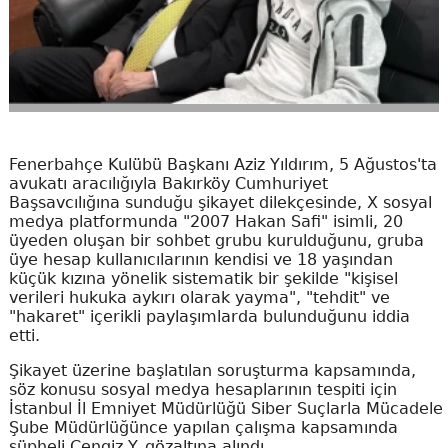
Fenerbahçe Kulübü Başkanı Aziz Yıldırım, 5 Ağustos'ta
avukatı aracılığıyla Bakırköy Cumhuriyet
Başsavcılığına sunduğu şikayet dilekçesinde, X sosyal
medya platformunda "2007 Hakan Safi" isimli, 20
üyeden oluşan bir sohbet grubu kurulduğunu, gruba
üye hesap kullanıcılarının kendisi ve 18 yaşından
küçük kızına yönelik sistematik bir şekilde "kişisel
verileri hukuka aykırı olarak yayma", "tehdit" ve
"hakaret" içerikli paylaşımlarda bulunduğunu iddia
etti.
Şikayet üzerine başlatılan soruşturma kapsamında,
söz konusu sosyal medya hesaplarının tespiti için
İstanbul İl Emniyet Müdürlüğü Siber Suçlarla Mücadele
Şube Müdürlüğünce yapılan çalışma kapsamında
şüpheli Cengiz Y. gözaltına alındı.