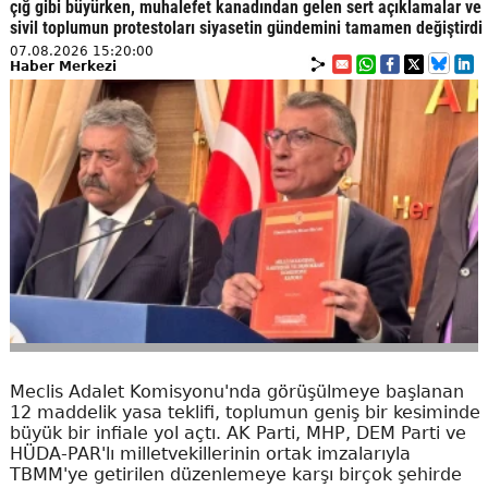
çığ gibi büyürken, muhalefet kanadından gelen sert açıklamalar ve
sivil toplumun protestoları siyasetin gündemini tamamen değiştirdi
07.08.2026 15:20:00
Haber Merkezi
Meclis Adalet Komisyonu'nda görüşülmeye başlanan
12 maddelik yasa teklifi, toplumun geniş bir kesiminde
büyük bir infiale yol açtı. AK Parti, MHP, DEM Parti ve
HÜDA-PAR'lı milletvekillerinin ortak imzalarıyla
TBMM'ye getirilen düzenlemeye karşı birçok şehirde