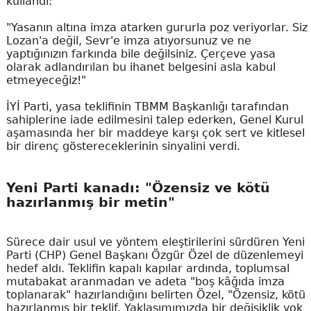
kullandı:
"Yasanın altına imza atarken gururla poz veriyorlar. Siz
Lozan'a değil, Sevr'e imza atıyorsunuz ve ne
yaptığınızın farkında bile değilsiniz. Çerçeve yasa
olarak adlandırılan bu ihanet belgesini asla kabul
etmeyeceğiz!"
İYİ Parti, yasa teklifinin TBMM Başkanlığı tarafından
sahiplerine iade edilmesini talep ederken, Genel Kurul
aşamasında her bir maddeye karşı çok sert ve kitlesel
bir direnç göstereceklerinin sinyalini verdi.
Yeni Parti kanadı: "Özensiz ve kötü
hazırlanmış bir metin"
Sürece dair usul ve yöntem eleştirilerini sürdüren Yeni
Parti (CHP) Genel Başkanı Özgür Özel de düzenlemeyi
hedef aldı. Teklifin kapalı kapılar ardında, toplumsal
mutabakat aranmadan ve adeta "boş kâğıda imza
toplanarak" hazırlandığını belirten Özel, "Özensiz, kötü
hazırlanmış bir teklif. Yaklaşımımızda bir değişiklik yok