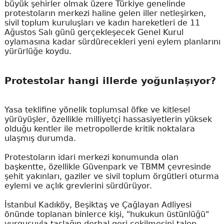
büyük şehirler olmak üzere Türkiye genelinde
protestoların merkezi haline gelen iller netleşirken,
sivil toplum kuruluşları ve kadın hareketleri de 11
Ağustos Salı günü gerçekleşecek Genel Kurul
oylamasına kadar sürdürecekleri yeni eylem planlarını
yürürlüğe koydu.
Protestolar hangi illerde yoğunlaşıyor?
Yasa teklifine yönelik toplumsal öfke ve kitlesel
yürüyüşler, özellikle milliyetçi hassasiyetlerin yüksek
olduğu kentler ile metropollerde kritik noktalara
ulaşmış durumda.
Protestoların idari merkezi konumunda olan
başkentte, özellikle Güvenpark ve TBMM çevresinde
şehit yakınları, gaziler ve sivil toplum örgütleri oturma
eylemi ve açlık grevlerini sürdürüyor.
İstanbul Kadıköy, Beşiktaş ve Çağlayan Adliyesi
önünde toplanan binlerce kişi, "hukukun üstünlüğü"
vurgusuyla taslağın derhal geri çekilmesini talep