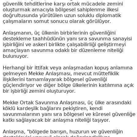
güvenlik tehditlerine karşı ortak mücadele zemini
oluşturmak amacıyla bölgesel sahiplenme ilkesi
doğrultusunda yürütülen uzun soluklu diplomatik
çalışmaların somut sonucu olarak görülüyor.
Anlaşmanın, üç ülkenin birbirlerinin güvenliğini
destekleme taahhüdünün yanı sıra savunma sanayisi
işbirliğini ve askeri birlikte çalışabilirliği geliştirmeyi
amaçlayan savunma odaklı bir düzenleme niteliği
bulunuyor.
Herhangi bir ittifak veya anlaşmadan kopuş anlamına
gelmeyen Mekke Anlaşması, mevcut müttefiklik
ilişkilerini tamamlayarak bölgesel güvenliği
güçlendiriyor ve diğer bölge ülkelerinin katılımına açık
bir işbirliği zemini oluşturuyor.
Mekke Ortak Savunma Anlaşması, üç ülke arasındaki
köklü kardeşlik bağlarını pekiştiren, kendi
savunmalarının yanı sıra bölgesel ve küresel güvenliğe
katkı sağlayacak bir anlaşma niteliği taşıyor.
Anlaşma, "bölgede barışın, huzurun ve güvenliğin