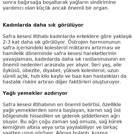
sonra bağırsağa boşaltarak yağların sindirimine
yardımcı olan küçük ancak önemli bir organ.
Kadınlarda daha sık görülüyor
Safra kesesi iltihabı kadınlarda erkeklere göre yaklaşık
2-3 kat daha sık görülüyor. Östrojen hormonunun
safra içerisindeki kolesterol miktarını artırması ve
hamilelik döneminde safra kesesi hareketlerinin
yavaşlaması, kadınlarda daha sık rastlanmasının en
önemli nedenleri arasında yer alıyor. İleri yaş, aile
öyküsü, obezite, diyabet, yüksek kolesterol, uzun
süreli açlık, hızlı kilo kaybı ve bazı kan hastalıkları da
hastalık riskini artıran diğer faktörleri oluşturuyor.
Yağlı yemekler azdırıyor
Safra kesesi iltihabının en önemli belirtisi, özellikle
yağlı yemeklerden sonra başlayan, karnın sağ üst
bölgesinde hissedilen ve giderek şiddetlenen ağrı
oluyor. Bu ağrı çoğu zaman sağ omuza, sağ kürek
kemiğinin altına veya sırta yayılabiliyor ve birkaç
saatten uzun sürüyor. Ağrıya bulantı, kusma,