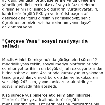
açıkladı. Sendika, örgüt liderlerine ya da üyelerine
yönelik getirilebilecek olası af veya infaz erteleme
girişimlerinin karşısında olduklarını vurgulayarak, "Eli
kanlı terör örgütü PKK'ya ve terörist başına af
getirecek her türlü girişimin karşısındayız; şehit
öğretmenlerimizin aziz hatıralarının yanındayız"
açıklaması yaptı.
"Çerçeve Yasa" sosyal medyayı da
salladı
Meclis Adalet Komisyonu'nda görüşmeleri süren 12
maddelik yasa teklifi, sosyal medya platformlarında
cumhuriyet tarihinin en büyük dijital reaksiyonlarından
birine sahne oluyor. Aralarında kamuoyunun yakından
tanıdığı aydınlar, emekli bürokratlar ve hukukçuların
yer aldığı 242 isim, yayımladıkları ortak bildiriyle
sosyal medyada fitili ateşledi.
Kısa sürede yüz binlerce etkileşim alan bildiride,
"Terörsüz Türkiye adı altında terör örgütü
mensuplarına örtülü af getirilmesine, teröristbaşının