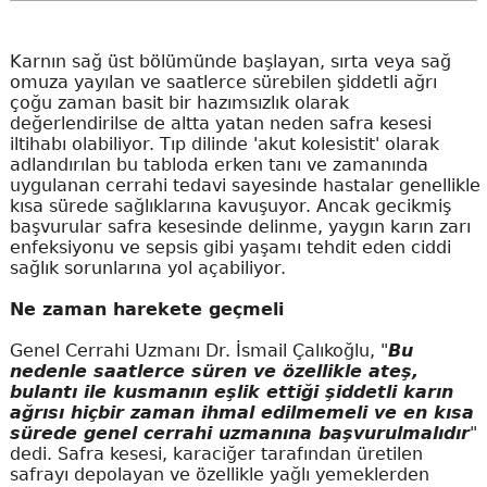
Karnın sağ üst bölümünde başlayan, sırta veya sağ
omuza yayılan ve saatlerce sürebilen şiddetli ağrı
çoğu zaman basit bir hazımsızlık olarak
değerlendirilse de altta yatan neden safra kesesi
iltihabı olabiliyor. Tıp dilinde 'akut kolesistit' olarak
adlandırılan bu tabloda erken tanı ve zamanında
uygulanan cerrahi tedavi sayesinde hastalar genellikle
kısa sürede sağlıklarına kavuşuyor. Ancak gecikmiş
başvurular safra kesesinde delinme, yaygın karın zarı
enfeksiyonu ve sepsis gibi yaşamı tehdit eden ciddi
sağlık sorunlarına yol açabiliyor.
Ne zaman harekete geçmeli
Genel Cerrahi Uzmanı Dr. İsmail Çalıkoğlu, "
Bu
nedenle saatlerce süren ve özellikle ateş,
bulantı ile kusmanın eşlik ettiği şiddetli karın
ağrısı hiçbir zaman ihmal edilmemeli ve en kısa
sürede genel cerrahi uzmanına başvurulmalıdır
"
dedi. Safra kesesi, karaciğer tarafından üretilen
safrayı depolayan ve özellikle yağlı yemeklerden