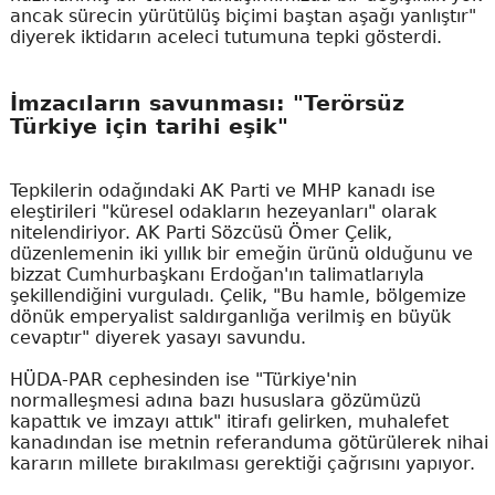
ancak sürecin yürütülüş biçimi baştan aşağı yanlıştır"
diyerek iktidarın aceleci tutumuna tepki gösterdi.
İmzacıların savunması: "Terörsüz
Türkiye için tarihi eşik"
Tepkilerin odağındaki AK Parti ve MHP kanadı ise
eleştirileri "küresel odakların hezeyanları" olarak
nitelendiriyor. AK Parti Sözcüsü Ömer Çelik,
düzenlemenin iki yıllık bir emeğin ürünü olduğunu ve
bizzat Cumhurbaşkanı Erdoğan'ın talimatlarıyla
şekillendiğini vurguladı. Çelik, "Bu hamle, bölgemize
dönük emperyalist saldırganlığa verilmiş en büyük
cevaptır" diyerek yasayı savundu.
HÜDA-PAR cephesinden ise "Türkiye'nin
normalleşmesi adına bazı hususlara gözümüzü
kapattık ve imzayı attık" itirafı gelirken, muhalefet
kanadından ise metnin referanduma götürülerek nihai
kararın millete bırakılması gerektiği çağrısını yapıyor.