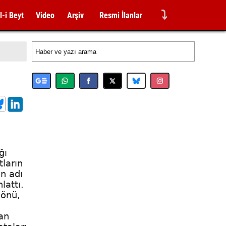
⤵
l-i Beyt
Video
Arşiv
Resmi İlanlar
ğı
tların
in adı
lattı.
nönü,
an