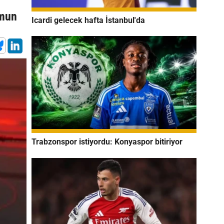
umun
Icardi gelecek hafta İstanbul'da
Trabzonspor istiyordu: Konyaspor bitiriyor