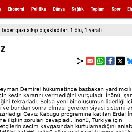
m
Ekonomi
Politika
Dünya
Sağlık
Toplum
Spor
Eh
biber gazı sıkıp bıçakladılar: 1 ölü, 1 yaralı
ız
üleyman Demirel hükümetinde başbakan yardımcılı
için kesin kararını vermediğini vurguladı. İnönü, şar
i tekrarladı. Solda yeni bir oluşumun liderliği iç
i ve bundan sonra olması gereken siyasi sistemi an
zırladığı Ceviz Kabuğu programına katılan Erdal İ
e ilişkin soruları cevapladı. İnönü, Türkiye için
setçilerin seçim kavgasından kurtulamadığını anlat