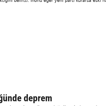
tiğini belirtti. İnönü eğer yeni parti kurarsa eski h
üğünde deprem