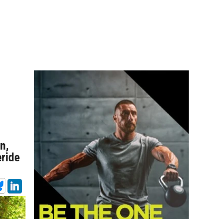
n,
eride