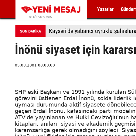
Yazarlar
Günde
09 AĞUSTOS 2026
Kayseri'de yabancı uyruklu şahıslara 
İnönü siyaset için karars
05.08.2001 00:00:00
SHP eski Başkanı ve 1991 yılında kurulan S
görevini üstlenen Erdal İnönü, solda liderlik 
uyması durumunda aktif siyasete dönebileceğin
geçen Erdal İnönü, kafasındaki parti modelin
ATV'de yayınlanan ve Hulki Cevizoğlu'nun ha
kitapları, anıları, siyasi ve akademik geçmisin
karamsarlığa gerek olmadığını söyledi. Siya