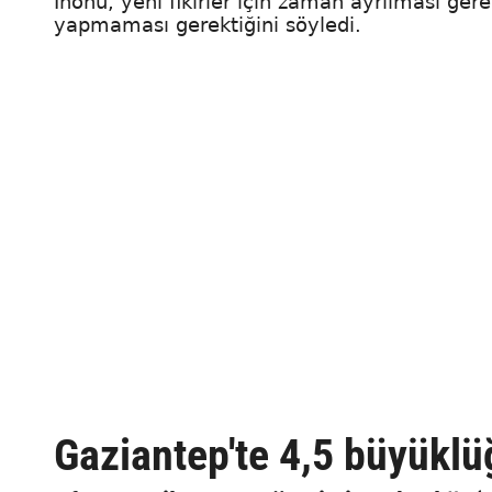
İnönü, yeni fikirler için zaman ayrılması gerek
yapmaması gerektiğini söyledi.
Gaziantep'te 4,5 büyükl