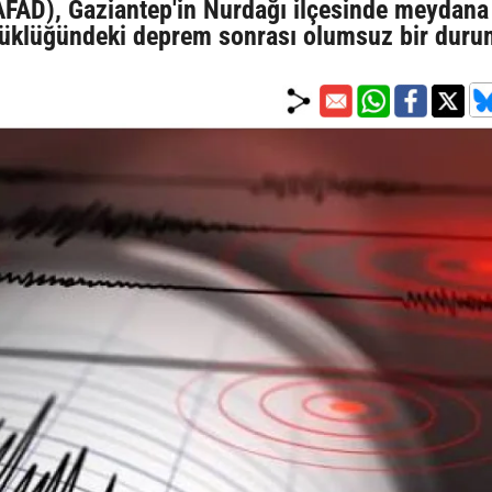
AFAD), Gaziantep'in Nurdağı ilçesinde meydana
büyüklüğündeki deprem sonrası olumsuz bir dur