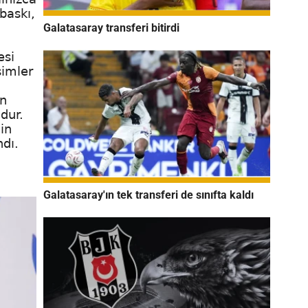
baskı,
Galatasaray transferi bitirdi
esi
şimler
in
dur.
in
ndı.
Galatasaray'ın tek transferi de sınıfta kaldı