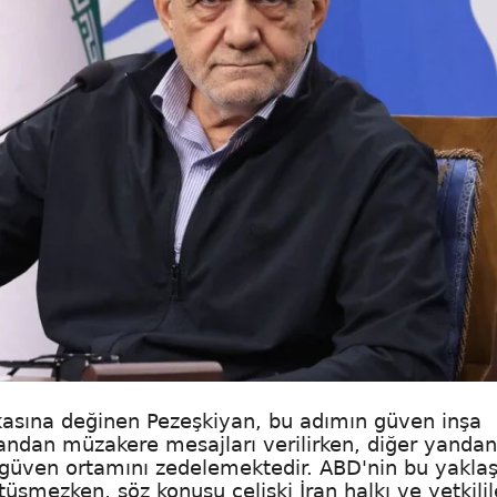
ukasına değinen Pezeşkiyan, bu adımın güven inşa
 yandan müzakere mesajları verilirken, diğer yanda
lı güven ortamını zedelemektedir. ABD'nin bu yaklaş
tüşmezken, söz konusu çelişki İran halkı ve yetkilil