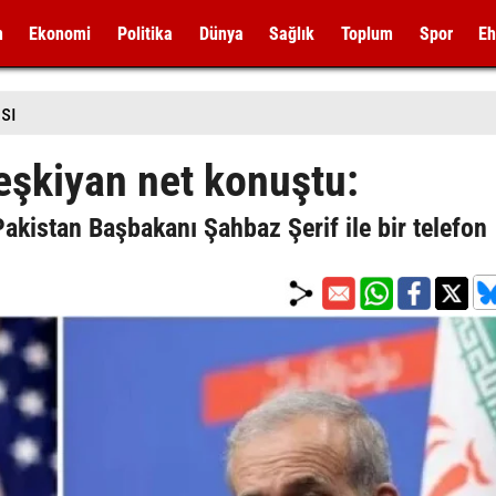
m
Ekonomi
Politika
Dünya
Sağlık
Toplum
Spor
Eh
sı
şkiyan net konuştu:
kistan Başbakanı Şahbaz Şerif ile bir telefon