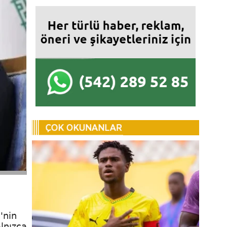
'nin
alnızca