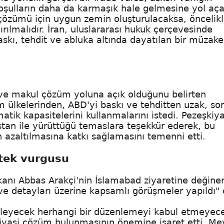
oşulların daha da karmaşık hale gelmesine yol aça
 çözümü için uygun zemin oluşturulacaksa, öncelik
rılmalıdır. İran, uluslararası hukuk çerçevesinde
askı, tehdit ve abluka altında dayatılan bir müzake
dil ve makul çözüm yoluna açık olduğunu belirten
m ülkelerinden, ABD'yi baskı ve tehditten uzak, so
atik kapasitelerini kullanmalarını istedi. Pezeşkiy
istan ile yürüttüğü temaslara teşekkür ederek, bu
 azaltılmasına katkı sağlamasını temenni etti.
stek vurgusu
akanı Abbas Arakçi'nin İslamabad ziyaretine değine
i ve detayları üzerine kapsamlı görüşmeler yapıldı" 
deleyecek herhangi bir düzenlemeyi kabul etmeyece
r siyasi çözüm bulunmasının önemine işaret etti. Me