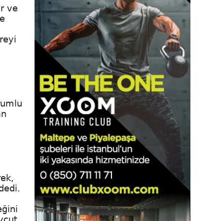
r ve
le
reyi
rumlu
an
rek,
dedi.
ğini
vcut