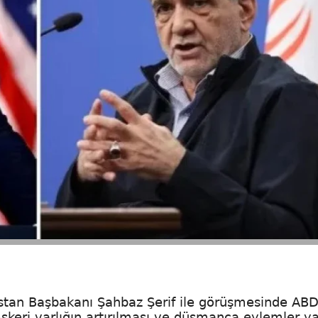
tan Başbakanı Şahbaz Şerif ile görüşmesinde ABD
Askeri varlığın artırılması ve düşmanca eylemler y