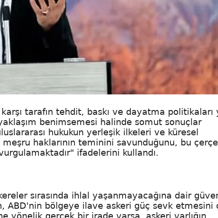
arşı tarafın tehdit, baskı ve dayatma politikaları 
bir yaklaşım benimsemesi halinde somut sonuçlar
luslararası hukukun yerleşik ilkeleri ve küresel
n meşru haklarının teminini savunduğunu, bu çerç
urgulamaktadır" ifadelerini kullandı.
reler sırasında ihlal yaşanmayacağına dair güve
, ABD'nin bölgeye ilave askeri güç sevk etmesini 
 yönelik gerçek bir irade varsa, askeri varlığın