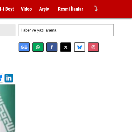
⤵
l-i Beyt
Video
Arşiv
Resmi İlanlar