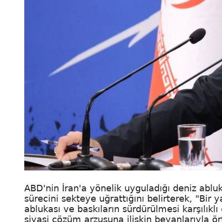
ABD'nin İran'a yönelik uyguladığı deniz abl
sürecini sekteye uğrattığını belirterek, "Bir
ablukası ve baskıların sürdürülmesi karşılık
siyasi çözüm arzusuna ilişkin beyanlarıyla ör