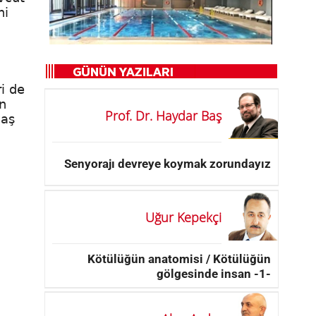
ni
ri de
n
Prof. Dr. Haydar Baş
vaş
Senyorajı devreye koymak zorundayız
Uğur Kepekçi
Kötülüğün anatomisi / Kötülüğün
gölgesinde insan -1-