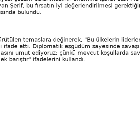
n Şerif, bu fırsatın iyi değerlendirilmesi gerektiği
rısında bulundu.
ürütülen temaslara değinerek, "Bu ülkelerin liderle
ni ifade etti. Diplomatik eşgüdüm sayesinde savaşı
masını umut ediyoruz; çünkü mevcut koşullarda sa
k barıştır" ifadelerini kullandı.