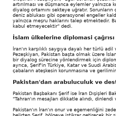
artırılması ve düşmanca eylemler yalnızca k
diyalog ortamını sekteye uğratır. Sorunların
deniz ablukası gibi operasyonel engeller kaldı
yalnızca meşru haklarını talep etmektedir. B
kabul etmeyecektir" dedi.
İslam ülkelerine diplomasi çağrısı
İran'ın karşılıklı saygıya dayalı her türlü a
Pezeşkiyan, Pakistan başta olmak üzere İsla
bir diyalog sürecine yönlendirmek için diplom
ayrıca, Şerif'in Türkiye, Katar ve Suudi Arab
çabaların ateşkesin korunmasına ve gerilimin
Pakistan'dan arabuluculuk ve de
Pakistan Başbakanı Şerif ise İran Dışişleri B
"Tahran'ın mesajları dikkatle alındı, dinlend
Pakistan'ın İran'ın onur ve egemenliğini ze
belirten Şerif, bölgeye istikrar getirecek bi