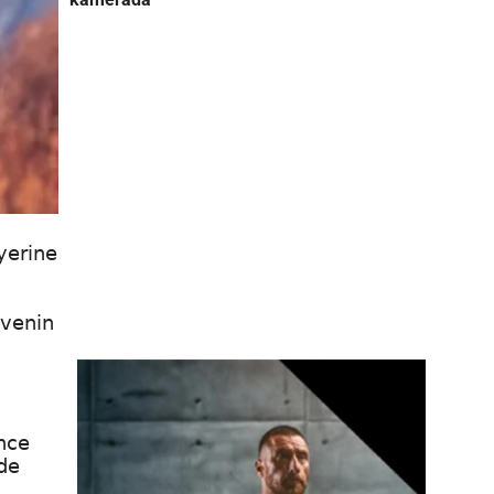
yerine
evenin
nce
de