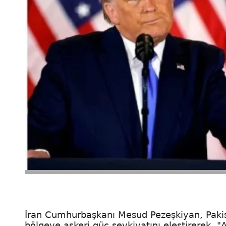
İran Cumhurbaşkanı Mesud Pezeşkiyan, Pakis
bölgeye askeri güç sevkiyatını eleştirerek, "