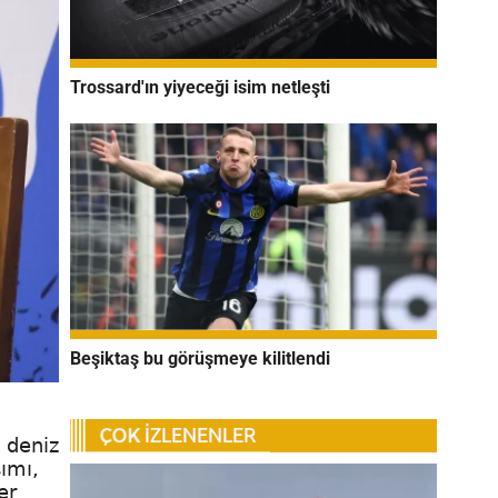
Trossard'ın yiyeceği isim netleşti
Beşiktaş bu görüşmeye kilitlendi
n deniz
ımı,
er