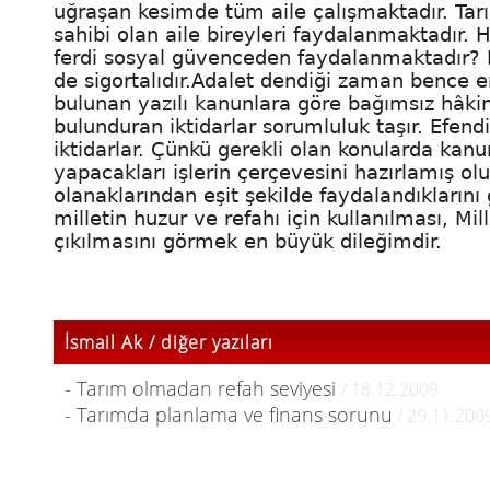
uğraşan kesimde tüm aile çalışmaktadır. Tarı
sahibi olan aile bireyleri faydalanmaktadır. H
ferdi sosyal güvenceden faydalanmaktadır? Bi
de sigortalıdır.Adalet dendiği zaman bence 
bulunan yazılı kanunlara göre bağımsız hâki
bulunduran iktidarlar sorumluluk taşır. Efe
iktidarlar. Çünkü gerekli olan konularda kanun
yapacakları işlerin çerçevesini hazırlamış ol
olanaklarından eşit şekilde faydalandıklarını 
milletin huzur ve refahı için kullanılması, Mi
çıkılmasını görmek en büyük dileğimdir.
İsmail Ak / diğer yazıları
- Tarım olmadan refah seviyesi
/ 18.12.2009
- Tarımda planlama ve finans sorunu
/ 29.11.200