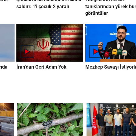
saldırı: 1'i çocuk 2 yaralı
tanıklarından yürek bu
görüntüler
ında
İran'dan Geri Adım Yok
Mezhep Savaşı İstiyorl