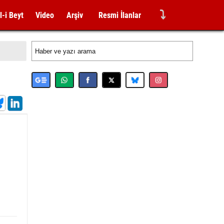
⤵
l-i Beyt
Video
Arşiv
Resmi İlanlar