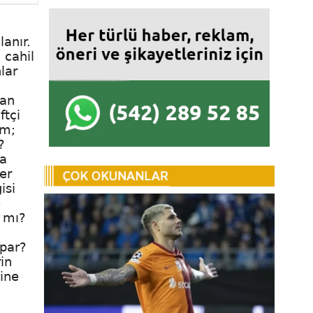
lanır.
 cahil
lar
tan
ftçi
um;
?
da
er
isi
e
z mı?
u
opar?
in
ine