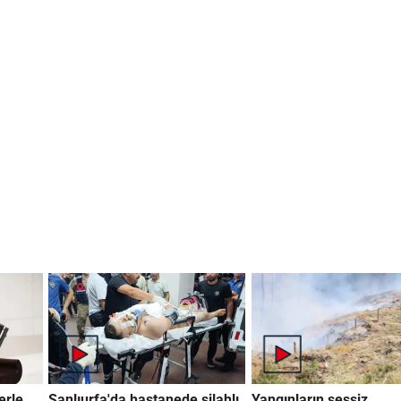
erle
Şanlıurfa'da hastanede silahlı
Yangınların sessiz