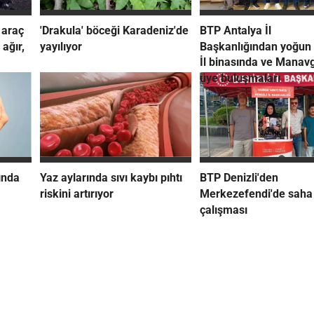
 araç
'Drakula' böceği Karadeniz'de
BTP Antalya İl
 ağır,
yayılıyor
Başkanlığından yoğun
İl binasında ve Manavg
üye buluşmaları
ında
Yaz aylarında sıvı kaybı pıhtı
BTP Denizli'den
riskini artırıyor
Merkezefendi'de saha
çalışması