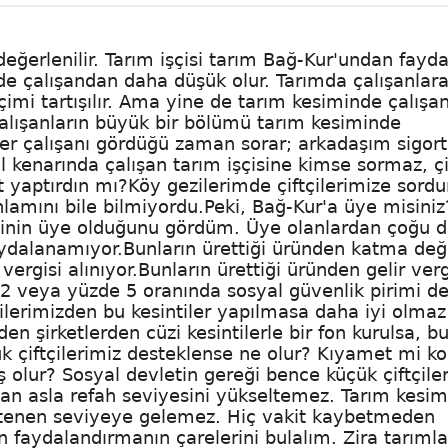
değerlenilir. Tarım işçisi tarım Bağ-Kur'undan fayda
ide çalışandan daha düşük olur. Tarımda çalışanlara
çimi tartışılır. Ama yine de tarım kesiminde çalışan
alışanların büyük bir bölümü tarım kesiminde
gider çalışanı gördüğü zaman sorar; arkadaşım sigor
l kenarında çalışan tarım işçisine kimse sormaz, çi
 yaptırdın mı?Köy gezilerimde çiftçilerimize sord
lamını bile bilmiyordu.Peki, Bağ-Kur'a üye misiniz
çinin üye olduğunu gördüm. Üye olanlardan çoğu 
aydalanamıyor.Bunların ürettiği üründen katma değ
 vergisi alınıyor.Bunların ürettiği üründen gelir verg
de 2 veya yüzde 5 oranında sosyal güvenlik pirimi d
ftçilerimizden bu kesintiler yapılmasa daha iyi olma
en şirketlerden cüzi kesintilerle bir fon kurulsa, b
ük çiftçilerimiz desteklense ne olur? Kıyamet mi k
 olur? Sosyal devletin gereği bence küçük çiftçiler
an asla refah seviyesini yükseltemez. Tarım kesim
istenen seviyeye gelemez. Hiç vakit kaybetmeden
n faydalandırmanın çarelerini bulalım. Zira tarımla