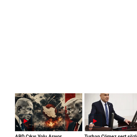
ABD Çıkış Yolu Arıyor
Turhan Çömez sert sözl