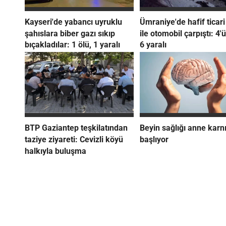
Kayseri'de yabancı uyruklu
Ümraniye'de hafif ticari
şahıslara biber gazı sıkıp
ile otomobil çarpıştı: 4'ü
bıçakladılar: 1 ölü, 1 yaralı
6 yaralı
BTP Gaziantep teşkilatından
Beyin sağlığı anne karn
taziye ziyareti: Cevizli köyü
başlıyor
halkıyla buluşma