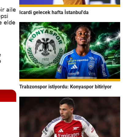
ir aile
Icardi gelecek hafta İstanbul'da
epsi
e elde
e
p
Trabzonspor istiyordu: Konyaspor bitiriyor