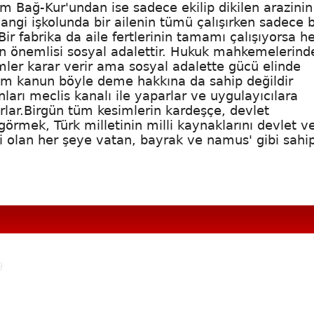
m Bağ-Kur'undan ise sadece ekilip dikilen arazinin
angi işkolunda bir ailenin tümü çalışırken sadece b
r fabrika da aile fertlerinin tamamı çalışıyorsa h
en önemlisi sosyal adalettir. Hukuk mahkemelerind
mler karar verir ama sosyal adalette gücü elinde
ndim kanun böyle deme hakkına da sahip değildir
ları meclis kanalı ile yaparlar ve uygulayıcılara
urlar.Birgün tüm kesimlerin kardeşçe, devlet
görmek, Türk milletinin milli kaynaklarını devlet v
lli olan her şeye vatan, bayrak ve namus' gibi sahi
9