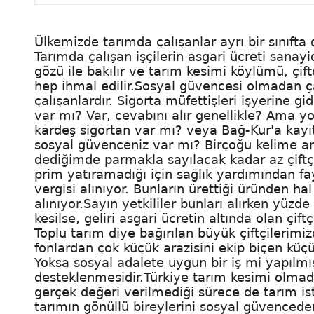
Ülkemizde tarımda çalışanlar ayrı bir sınıfta 
Tarımda çalışan işçilerin asgari ücreti sanay
gözü ile bakılır ve tarım kesimi köylümü, çift
hep ihmal edilir.Sosyal güvencesi olmadan ç
çalışanlardır. Sigorta müfettişleri işyerine 
var mı? Var, cevabını alır genellikle? Ama yo
kardeş sigortan var mı? veya Bağ-Kur'a kayıt
sosyal güvenceniz var mı? Birçoğu kelime an
dediğimde parmakla sayılacak kadar az çift
prim yatıramadığı için sağlık yardımından f
vergisi alınıyor. Bunların ürettiği üründen hal
alınıyor.Sayın yetkililer bunları alırken yüz
kesilse, geliri asgari ücretin altında olan çi
Toplu tarım diye bağırılan büyük çiftçilerimizd
fonlardan çok küçük arazisini ekip biçen küç
Yoksa sosyal adalete uygun bir iş mi yapılmış
desteklenmesidir.Türkiye tarım kesimi olmad
gerçek değeri verilmediği sürece de tarım 
tarımın gönüllü bireylerini sosyal güvencede