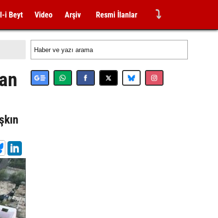
⤵
l-i Beyt
Video
Arşiv
Resmi İlanlar
lan
aşkın