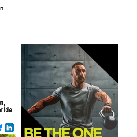
ın
n,
eride