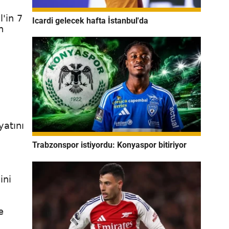
'in 7
Icardi gelecek hafta İstanbul'da
n
yatını
Trabzonspor istiyordu: Konyaspor bitiriyor
ini
e