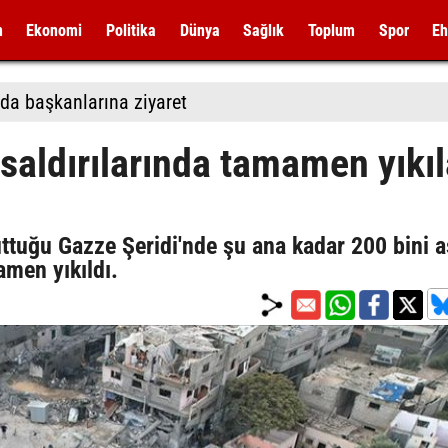
m
Ekonomi
Politika
Dünya
Sağlık
Toplum
Spor
Eh
da başkanlarına ziyaret
k saldırılarında tamamen yıkı
tuttuğu Gazze Şeridi'nde şu ana kadar 200 bini 
men yıkıldı.