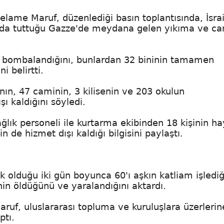
ame Maruf, düzenlediği basın toplantısında, İsrail
da tuttuğu Gazze'de meydana gelen yıkıma ve ca
un bombalandığını, bunlardan 32 bininin tamamen
i belirtti.
nın, 47 caminin, 3 kilisenin ve 203 okulun
ı kaldığını söyledi.
ağlık personeli ile kurtarma ekibinden 18 kişinin ha
n de hizmet dışı kaldığı bilgisini paylaştı.
sik olduğu iki gün boyunca 60'ı aşkın katliam işlediğ
nin öldüğünü ve yaralandığını aktardı.
aruf, uluslararası topluma ve kuruluşlara üzerlerin
ptı.