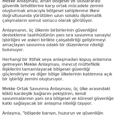
Mekke Anlaşması, artan bölgesel ve uluslararası
güvenlik tehditlerine karşı ortak mücadele zemini
oluşturmak amacıyla bölgesel sahiplenme ilkesi
doğrultusunda yürütülen uzun soluklu diplomatik
çalışmaların somut sonucu olarak görülüyor.
Anlaşmanın, üç ülkenin birbirlerinin güvenliğini
destekleme taahhüdünün yanı sıra savunma sanayisi
işbirliğini ve askeri birlikte çalışabilirliği geliştirmeyi
amaçlayan savunma odaklı bir düzenleme niteliği
bulunuyor.
Herhangi bir ittifak veya anlaşmadan kopuş anlamına
gelmeyen Mekke Anlaşması, mevcut müttefiklik
ilişkilerini tamamlayarak bölgesel güvenliği
güçlendiriyor ve diğer bölge ülkelerinin katılımına açık
bir işbirliği zemini oluşturuyor.
Mekke Ortak Savunma Anlaşması, üç ülke arasındaki
köklü kardeşlik bağlarını pekiştiren, kendi
savunmalarının yanı sıra bölgesel ve küresel güvenliğe
katkı sağlayacak bir anlaşma niteliği taşıyor.
Anlaşma, "bölgede barışın, huzurun ve güvenliğin