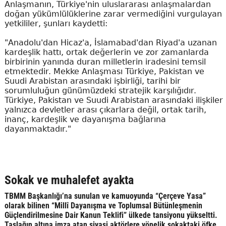
Anlaşmanın, Türkiye'nin uluslararası anlaşmalardan
doğan yükümlülüklerine zarar vermediğini vurgulayan
yetkililer, şunları kaydetti:
"Anadolu'dan Hicaz'a, İslamabad'dan Riyad'a uzanan
kardeşlik hattı, ortak değerlerin ve zor zamanlarda
birbirinin yanında duran milletlerin iradesini temsil
etmektedir. Mekke Anlaşması Türkiye, Pakistan ve
Suudi Arabistan arasındaki işbirliği, tarihi bir
sorumluluğun günümüzdeki stratejik karşılığıdır.
Türkiye, Pakistan ve Suudi Arabistan arasındaki ilişkiler
yalnızca devletler arası çıkarlara değil, ortak tarih,
inanç, kardeşlik ve dayanışma bağlarına
dayanmaktadır."
Sokak ve muhalefet ayakta
TBMM Başkanlığı’na sunulan ve kamuoyunda “Çerçeve Yasa”
olarak bilinen “Millî Dayanışma ve Toplumsal Bütünleşmenin
Güçlendirilmesine Dair Kanun Teklifi” ülkede tansiyonu yükseltti.
Taslağın altına imza atan siyasi aktörlere yönelik sokaktaki öfke