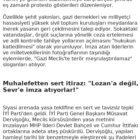
eş zamanlı protesto gösterileri düzenleniyor.
Özellikle şehit yakınları, gazi dernekleri ve milliyetçi
hassasiyeti yüksek sivil toplum kuruluşları meydanlara
inerek yasanın geri çekilmesini talep ediyor. Sokaktaki
vatandaşlar, örgüt suçlarına yönelik ceza ertelemesi
ve adli kontrolle tahliye yollarının açılmasını "hukukun
katledilmesi" olarak yorumluyor. İmza atan liderlerin
ve milletvekillerinin fotoğraflarının taşındığı
eylemlerde, "Gazi Meclis'te terör meşrulaştırılamaz"
sloganları atılıyor.
Muhalefetten sert itiraz: "Lozan'a değil,
Sevr'e imza atıyorlar!"
Siyasi arenada yasa teklifine en sert ve tavizsiz tepki
İYİ Parti'den geldi. İYİ Parti Genel Başkanı Müsavat
Dervişoğlu, Meclis kürsüsünden yasa metnini
imzalayan MHP lideri Devlet Bahçeli ve Cumhur İttifakı
ortaklarına adeta ateş püskürdü. Dervişoğlu, yapılan
hamleyi tarihi bir benzetmeyle eleştirerek şu ifadeleri