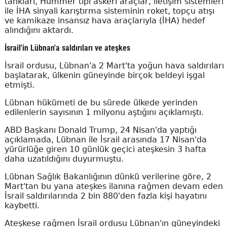
tankları, Hummer tipi askeri araçlar, iletişim sistemleri
ile İHA sinyali karıştırma sisteminin roket, topçu atışı
ve kamikaze insansız hava araçlarıyla (İHA) hedef
alındığını aktardı.
İsrail'in Lübnan'a saldırıları ve ateşkes
İsrail ordusu, Lübnan'a 2 Mart'ta yoğun hava saldırıları
başlatarak, ülkenin güneyinde birçok beldeyi işgal
etmişti.
Lübnan hükümeti de bu sürede ülkede yerinden
edilenlerin sayısının 1 milyonu aştığını açıklamıştı.
ABD Başkanı Donald Trump, 24 Nisan'da yaptığı
açıklamada, Lübnan ile İsrail arasında 17 Nisan'da
yürürlüğe giren 10 günlük geçici ateşkesin 3 hafta
daha uzatıldığını duyurmuştu.
Lübnan Sağlık Bakanlığının dünkü verilerine göre, 2
Mart'tan bu yana ateşkes ilanına rağmen devam eden
İsrail saldırılarında 2 bin 880'den fazla kişi hayatını
kaybetti.
Ateşkese rağmen İsrail ordusu Lübnan'ın güneyindeki