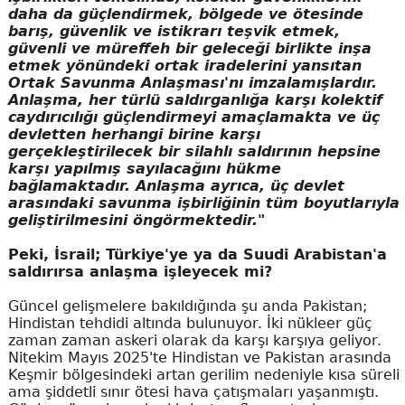
daha da güçlendirmek, bölgede ve ötesinde
barış, güvenlik ve istikrarı teşvik etmek,
güvenli ve müreffeh bir geleceği birlikte inşa
etmek yönündeki ortak iradelerini yansıtan
Ortak Savunma Anlaşması'nı imzalamışlardır.
Anlaşma, her türlü saldırganlığa karşı kolektif
caydırıcılığı güçlendirmeyi amaçlamakta ve üç
devletten herhangi birine karşı
gerçekleştirilecek bir silahlı saldırının hepsine
karşı yapılmış sayılacağını hükme
bağlamaktadır. Anlaşma ayrıca, üç devlet
arasındaki savunma işbirliğinin tüm boyutlarıyla
geliştirilmesini öngörmektedir."
Peki, İsrail; Türkiye'ye ya da Suudi Arabistan'a
saldırırsa anlaşma işleyecek mi?
Güncel gelişmelere bakıldığında şu anda Pakistan;
Hindistan tehdidi altında bulunuyor. İki nükleer güç
zaman zaman askeri olarak da karşı karşıya geliyor.
Nitekim Mayıs 2025'te Hindistan ve Pakistan arasında
Keşmir bölgesindeki artan gerilim nedeniyle kısa süreli
ama şiddetli sınır ötesi hava çatışmaları yaşanmıştı.