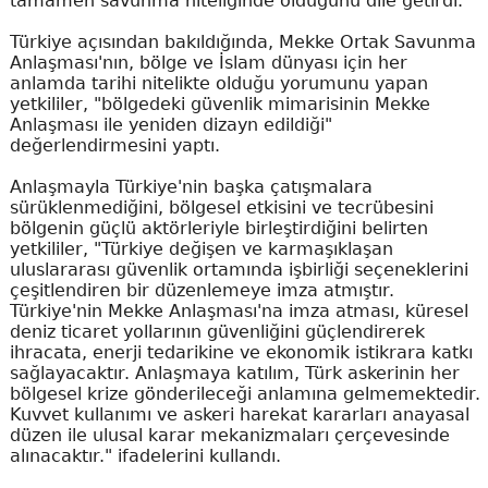
tamamen savunma niteliğinde olduğunu dile getirdi.
Türkiye açısından bakıldığında, Mekke Ortak Savunma
Anlaşması'nın, bölge ve İslam dünyası için her
anlamda tarihi nitelikte olduğu yorumunu yapan
yetkililer, "bölgedeki güvenlik mimarisinin Mekke
Anlaşması ile yeniden dizayn edildiği"
değerlendirmesini yaptı.
Anlaşmayla Türkiye'nin başka çatışmalara
sürüklenmediğini, bölgesel etkisini ve tecrübesini
bölgenin güçlü aktörleriyle birleştirdiğini belirten
yetkililer, "Türkiye değişen ve karmaşıklaşan
uluslararası güvenlik ortamında işbirliği seçeneklerini
çeşitlendiren bir düzenlemeye imza atmıştır.
Türkiye'nin Mekke Anlaşması'na imza atması, küresel
deniz ticaret yollarının güvenliğini güçlendirerek
ihracata, enerji tedarikine ve ekonomik istikrara katkı
sağlayacaktır. Anlaşmaya katılım, Türk askerinin her
bölgesel krize gönderileceği anlamına gelmemektedir.
Kuvvet kullanımı ve askeri harekat kararları anayasal
düzen ile ulusal karar mekanizmaları çerçevesinde
alınacaktır." ifadelerini kullandı.