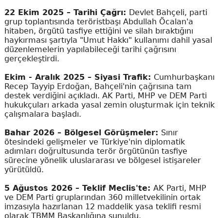
22 Ekim 2025 – Tarihi Çağrı:
Devlet Bahçeli, parti
grup toplantısında teröristbaşı Abdullah Öcalan'a
hitaben, örgütü tasfiye ettiğini ve silah bıraktığını
haykırması şartıyla "Umut Hakkı" kullanımı dahil yasal
düzenlemelerin yapılabileceği tarihi çağrısını
gerçekleştirdi.
Ekim - Aralık 2025 – Siyasi Trafik:
Cumhurbaşkanı
Recep Tayyip Erdoğan, Bahçeli'nin çağrısına tam
destek verdiğini açıkladı. AK Parti, MHP ve DEM Parti
hukukçuları arkada yasal zemin oluşturmak için teknik
çalışmalara başladı.
Bahar 2026 – Bölgesel Görüşmeler:
Sınır
ötesindeki gelişmeler ve Türkiye'nin diplomatik
adımları doğrultusunda terör örgütünün tasfiye
sürecine yönelik uluslararası ve bölgesel istişareler
yürütüldü.
5 Ağustos 2026 – Teklif Meclis'te:
AK Parti, MHP
ve DEM Parti gruplarından 360 milletvekilinin ortak
imzasıyla hazırlanan 12 maddelik yasa teklifi resmi
olarak TBMM Başkanlığına sunuldu.