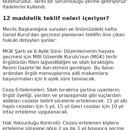
tezahürüdür. Tarihi bir sorumluluğu yerine getiriyoruz"
ifadelerini kullandı.
12 maddelik teklif neleri içeriyor?
Meclis Başkanlığına sunulan ve önümüzdeki hafta
Genel Kurul'dan geçmesi planlanan teklifin öne çıkan
hukuki detayları şunlar:
MGK Şartı ve 6 Aylık Süre: Düzenlemenin hayata
geçmesi için Milli Güvenlik Kurulu'nun (MGK) terör
örgütünün fiilen lağvedildiğini ve silah bıraktığını
Resmi Gazete'de ilan etmesi gerekiyor. Bu ilanın
ardından örgüt mensuplarına adli makamlara
başvurmaları için 6 aylık süre tanınacak.
Ceza Ertelemeleri: Silah bırakma şartına uyanların;
örgüt üyeliği, yardım ve propaganda gibi suçlardan
aldıkları cezalar belirli sürelerle ertelenecek. 15 yıl altı
hapis cezaları için 5 yıl, 15 yıl üzeri cezalar için 10 yıl
infaz erteleme uygulanacak.
Hak Yoksunluğu Kontrolü: Cezası ertelenen kişilere
erteleme süresine göre 2 ya da 3 yıl boyunca seçme