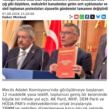
çığ gibi büyürken, muhalefet kanadından gelen sert açıklamalar ve
sivil toplumun protestoları siyasetin gündemini tamamen değiştirdi
07.08.2026 15:20:00
Haber Merkezi
Meclis Adalet Komisyonu'nda görüşülmeye başlanan
12 maddelik yasa teklifi, toplumun geniş bir kesiminde
büyük bir infiale yol açtı. AK Parti, MHP, DEM Parti ve
HÜDA-PAR'lı milletvekillerinin ortak imzalarıyla
TBMM'ye getirilen düzenlemeye karşı birçok şehirde