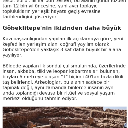
tespit edildi. İlk karbon testleri, bu alanın günümüzden
tam 12 bin yıl öncesine, yani avcı-toplayıcı
toplulukların yerleşik hayata geçiş evresine
tarihlendiğini gösteriyor.
Göbeklitepe'nin ikizinden daha büyük
Kazı başkanlığından yapılan ilk açıklamaya göre, yeni
keşfedilen yerleşim alanı coğrafi yayılım olarak
Göbeklitepe'den yaklaşık 3 kat daha büyük bir alana
yayılıyor.
Bölgede yapılan ilk sondaj çalışmalarında, üzerilerinde
insan, akbaba, tilki ve leopar kabartmaları bulunan,
boyları 6 metreye ulaşan "T" biçimli 40'tan fazla dikili
taş belirlendi. Arkeologlar, bu alanın sadece bir
tapınak değil, aynı zamanda binlerce insanın aynı
anda toplandığı devasa bir ritüel ve sosyal yaşam
merkezi olduğunu tahmin ediyor.