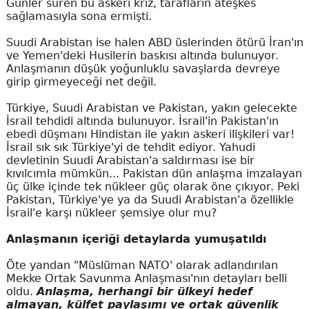
Günler süren bu askeri kriz, tarafların ateşkes
sağlamasıyla sona ermişti.
Suudi Arabistan ise halen ABD üslerinden ötürü İran'ın
ve Yemen'deki Husilerin baskısı altında bulunuyor.
Anlaşmanın düşük yoğunluklu savaşlarda devreye
girip girmeyeceği net değil.
Türkiye, Suudi Arabistan ve Pakistan, yakın gelecekte
İsrail tehdidi altında bulunuyor. İsrail'in Pakistan'ın
ebedi düşmanı Hindistan ile yakın askeri ilişkileri var!
İsrail sık sık Türkiye'yi de tehdit ediyor. Yahudi
devletinin Suudi Arabistan'a saldırması ise bir
kıvılcımla mümkün... Pakistan dün anlaşma imzalayan
üç ülke içinde tek nükleer güç olarak öne çıkıyor. Peki
Pakistan, Türkiye'ye ya da Suudi Arabistan'a özellikle
İsrail'e karşı nükleer şemsiye olur mu?
Anlaşmanın içeriği detaylarda yumuşatıldı
Öte yandan "Müslüman NATO' olarak adlandırılan
Mekke Ortak Savunma Anlaşması'nın detayları belli
oldu.
Anlaşma, herhangi bir ülkeyi hedef
almayan, külfet paylaşımı ve ortak güvenlik