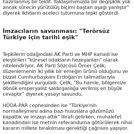
hazırlanmış bir teklif. Yaklaşımımızda bir değişiklik yok
ancak sürecin yürütülüş biçimi baştan aşağı yanlıştır"
diyerek iktidarın aceleci tutumuna tepki gösterdi.
İmzacıların savunması: "Terörsüz
Türkiye için tarihi eşik"
Tepkilerin odağındaki AK Parti ve MHP kanadı ise
eleştirileri "küresel odakların hezeyanları" olarak
nitelendiriyor. AK Parti Sözcüsü Ömer Çelik,
düzenlemenin iki yıllık bir emeğin ürünü olduğunu ve
bizzat Cumhurbaşkanı Erdoğan'ın talimatlarıyla
şekillendiğini vurguladı. Çelik, "Bu hamle, bölgemize
dönük emperyalist saldırganlığa verilmiş en büyük
cevaptır" diyerek yasayı savundu.
HÜDA-PAR cephesinden ise "Türkiye'nin
normalleşmesi adına bazı hususlara gözümüzü
kapattık ve imzayı attık" itirafı gelirken, muhalefet
kanadından ise metnin referanduma götürülerek nihai
kararın millete bırakılması gerektiği çağrısını yapıyor.