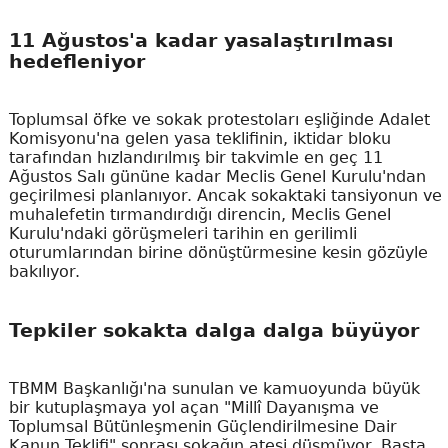
11 Ağustos'a kadar yasalaştırılması
hedefleniyor
Toplumsal öfke ve sokak protestoları eşliğinde Adalet
Komisyonu'na gelen yasa teklifinin, iktidar bloku
tarafından hızlandırılmış bir takvimle en geç 11
Ağustos Salı gününe kadar Meclis Genel Kurulu'ndan
geçirilmesi planlanıyor. Ancak sokaktaki tansiyonun ve
muhalefetin tırmandırdığı direncin, Meclis Genel
Kurulu'ndaki görüşmeleri tarihin en gerilimli
oturumlarından birine dönüştürmesine kesin gözüyle
bakılıyor.
Tepkiler sokakta dalga dalga büyüyor
TBMM Başkanlığı'na sunulan ve kamuoyunda büyük
bir kutuplaşmaya yol açan "Millî Dayanışma ve
Toplumsal Bütünleşmenin Güçlendirilmesine Dair
Kanun Teklifi" sonrası sokağın ateşi düşmüyor. Başta