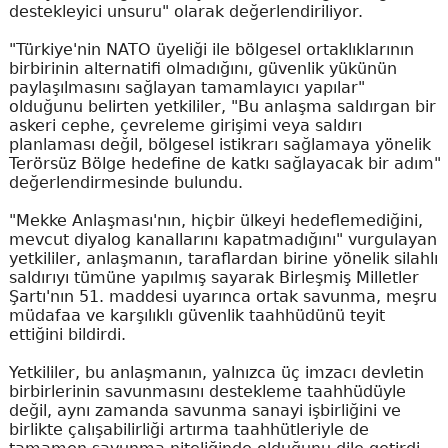
destekleyici unsuru" olarak değerlendiriliyor.
"Türkiye'nin NATO üyeliği ile bölgesel ortaklıklarının
birbirinin alternatifi olmadığını, güvenlik yükünün
paylaşılmasını sağlayan tamamlayıcı yapılar"
olduğunu belirten yetkililer, "Bu anlaşma saldırgan bir
askeri cephe, çevreleme girişimi veya saldırı
planlaması değil, bölgesel istikrarı sağlamaya yönelik
Terörsüz Bölge hedefine de katkı sağlayacak bir adım"
değerlendirmesinde bulundu.
"Mekke Anlaşması'nın, hiçbir ülkeyi hedeflemediğini,
mevcut diyalog kanallarını kapatmadığını" vurgulayan
yetkililer, anlaşmanın, taraflardan birine yönelik silahlı
saldırıyı tümüne yapılmış sayarak Birleşmiş Milletler
Şartı'nın 51. maddesi uyarınca ortak savunma, meşru
müdafaa ve karşılıklı güvenlik taahhüdünü teyit
ettiğini bildirdi.
Yetkililer, bu anlaşmanın, yalnızca üç imzacı devletin
birbirlerinin savunmasını destekleme taahhüdüyle
değil, aynı zamanda savunma sanayi işbirliğini ve
birlikte çalışabilirliği artırma taahhütleriyle de