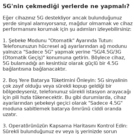
5G'nin çekmediği yerlerde ne yapmalı?
Eğer cihazınız 5G destekliyor ancak bulunduğunuz
yerde sinyal alamıyorsanız, mağdur olmamak ve cihaz
performansını korumak için şu adımları izleyebilirsiniz:
1. Şebeke Modunu "Otomatik" Ayarında Tutun:
Telefonunuzun hücresel ağ ayarlarından ağ modunu
yalnızca "Sadece 5G" yapmak yerine "5G/4.5G/3G
(Otomatik Geçiş)" konumuna getirin. Böylece cihaz,
5G bulamadığı an kesintisiz olarak güçlü bir 4.5G
bağlantısına bağlanacaktır.
2. Boş Yere Batarya Tüketimini Önleyin: 5G sinyalinin
çok zayıf olduğu veya sürekli kopup geldiği bir
bölgedeyseniz, telefonunuz sürekli istasyon arayacağı
için pili hızla tükenecektir. Bu gibi durumlarda, cihaz
ayarlarından şebekeyi geçici olarak "Sadece 4.5G"
moduna sabitlemek batarya ömrünü ciddi oranda
uzatır.
3. Operatörünüzün Kapsama Haritasını Kontrol Edin:
Sürekli bulunduğunuz ev veya iş yerinizde sorun