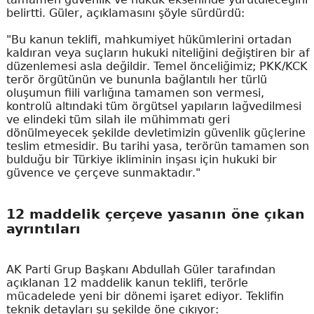
belirtti. Güler, açıklamasını şöyle sürdürdü:
"Bu kanun teklifi, mahkumiyet hükümlerini ortadan
kaldıran veya suçların hukuki niteliğini değiştiren bir af
düzenlemesi asla değildir. Temel önceliğimiz; PKK/KCK
terör örgütünün ve bununla bağlantılı her türlü
oluşumun fiili varlığına tamamen son vermesi,
kontrolü altındaki tüm örgütsel yapıların lağvedilmesi
ve elindeki tüm silah ile mühimmatı geri
dönülmeyecek şekilde devletimizin güvenlik güçlerine
teslim etmesidir. Bu tarihi yasa, terörün tamamen son
bulduğu bir Türkiye ikliminin inşası için hukuki bir
güvence ve çerçeve sunmaktadır."
12 maddelik çerçeve yasanın öne çıkan
ayrıntıları
AK Parti Grup Başkanı Abdullah Güler tarafından
açıklanan 12 maddelik kanun teklifi, terörle
mücadelede yeni bir dönemi işaret ediyor. Teklifin
teknik detayları şu şekilde öne çıkıyor: