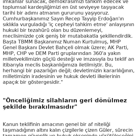
imkanlar sunacak, demokrasimizi tahkim edecek ve
toplumsal kardeşliğimizi en üst seviyeye taşıyacak
tarihi bir adımı atmanın gururunu yaşıyoruz.
Cumhurbaşkanımız Sayın Recep Tayyip Erdoğan'ın
sıklıkla vurguladığı 'iç cepheyi tahkim etme' anlayışının
hukuki bir tezahürü olan bu düzenlemeyi,
meclisimizde çok geniş bir mutabakatla şekillendirdik.
Başta TBMM Başkanımız Numan Kurtulmuş, MHP
Genel Başkanı Devlet Bahçeli olmak üzere; AK Parti,
MHP, CHP ve DEM Parti gruplarından 360'a yakın
milletvekilimizin güçlü desteği ve imzasıyla bu teklif an
itibarıyla meclis başkanlığımıza iletilmiştir. Bu,
herhangi bir pazarlığın değil; devletimizin kararlılığının,
milletimizin iradesinin ve hukuk devleti ilkelerinin
apaçık bir göstergesidir."
"Önceliğimiz silahların geri dönülmez
şekilde bırakılmasıdır"
Kanun teklifinin amacının genel bir af niteliği
taşımadığının altını kalın çizgilerle çizen Güler, sürecin
tamamen güvenlik ve hukuk ekseninde yürütüleceğini