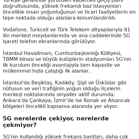
Türkiye genelinde yürütülen kademeli geçiş planı
doğrultusunda, yüksek frekanslı baz istasyonları
öncelikle insan yoğunluğunun ve ticari faaliyetlerin en
tepe noktada olduğu alanlara konumlandırıldı.
Vodafone, Turkcell ve Türk Telekom altyapılarıyla 81
ilin merkezi meydanlarında ve ana caddelerinde 5G
işareti telefon ekranlarında görülüyor.
İstanbul Havalimanı, Cumhurbaşkanlığı Külliyesi,
TBMM binası ve büyük kulüplerin stadyumları 5G'nin
ilk kurulum önceliği avantajıyla tam kapasite ve
mükemmel hızla çalıştığı ilk alanlar.
İstanbul'da Beşiktaş, Kadıköy, Şişli ve Üsküdar gibi
nüfusun ve veri trafiğinin yoğun olduğu ilçelerin
merkezi noktalarında sinyaller aktif durumda.
Ankara'da Çankaya, İzmir'de ise Konak ve Alsancak
bölgeleri öncelikli kapsama alanında yer alıyor.
5G nerelerde çekiyor, nerelerde
çekmiyor?
5G'nin kullandığı yüksek frekans bantları, daha çok