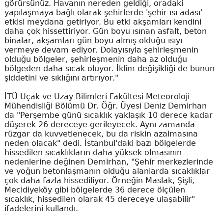
görürsünüz. Havanın nereden geldiği, oradaki
yapılaşmaya bağlı olarak şehirlerde 'şehir ısı adası'
etkisi meydana getiriyor. Bu etki akşamları kendini
daha çok hissettiriyor. Gün boyu ısınan asfalt, beton
binalar, akşamları gün boyu almış olduğu ısıyı
vermeye devam ediyor. Dolayısıyla şehirleşmenin
olduğu bölgeler, şehirleşmenin daha az olduğu
bölgeden daha sıcak oluyor. İklim değişikliği de bunun
şiddetini ve sıklığını artırıyor."
İTÜ Uçak ve Uzay Bilimleri Fakültesi Meteoroloji
Mühendisliği Bölümü Dr. Öğr. Üyesi Deniz Demirhan
da "Perşembe günü sıcaklık yaklaşık 10 derece kadar
düşerek 26 dereceye gerileyecek. Aynı zamanda
rüzgar da kuvvetlenecek, bu da riskin azalmasına
neden olacak" dedi. İstanbul'daki bazı bölgelerde
hissedilen sıcaklıkların daha yüksek olmasının
nedenlerine değinen Demirhan, "Şehir merkezlerinde
ve yoğun betonlaşmanın olduğu alanlarda sıcaklıklar
çok daha fazla hissediliyor. Örneğin Maslak, Şişli,
Mecidiyeköy gibi bölgelerde 36 derece ölçülen
sıcaklık, hissedilen olarak 45 dereceye ulaşabilir"
ifadelerini kullandı.