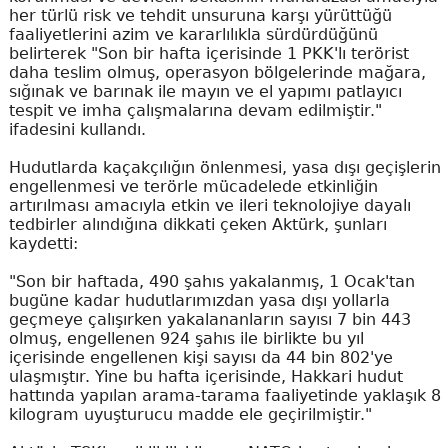
her türlü risk ve tehdit unsuruna karşı yürüttüğü
faaliyetlerini azim ve kararlılıkla sürdürdüğünü
belirterek "Son bir hafta içerisinde 1 PKK'lı terörist
daha teslim olmuş, operasyon bölgelerinde mağara,
sığınak ve barınak ile mayın ve el yapımı patlayıcı
tespit ve imha çalışmalarına devam edilmiştir."
ifadesini kullandı.
Hudutlarda kaçakçılığın önlenmesi, yasa dışı geçişlerin
engellenmesi ve terörle mücadelede etkinliğin
artırılması amacıyla etkin ve ileri teknolojiye dayalı
tedbirler alındığına dikkati çeken Aktürk, şunları
kaydetti:
"Son bir haftada, 490 şahıs yakalanmış, 1 Ocak'tan
bugüne kadar hudutlarımızdan yasa dışı yollarla
geçmeye çalışırken yakalananların sayısı 7 bin 443
olmuş, engellenen 924 şahıs ile birlikte bu yıl
içerisinde engellenen kişi sayısı da 44 bin 802'ye
ulaşmıştır. Yine bu hafta içerisinde, Hakkari hudut
hattında yapılan arama-tarama faaliyetinde yaklaşık 8
kilogram uyuşturucu madde ele geçirilmiştir."