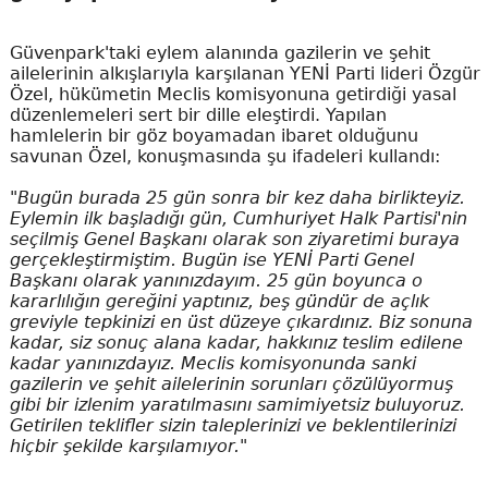
Güvenpark'taki eylem alanında gazilerin ve şehit
ailelerinin alkışlarıyla karşılanan YENİ Parti lideri Özgür
Özel, hükümetin Meclis komisyonuna getirdiği yasal
düzenlemeleri sert bir dille eleştirdi. Yapılan
hamlelerin bir göz boyamadan ibaret olduğunu
savunan Özel, konuşmasında şu ifadeleri kullandı:
"Bugün burada 25 gün sonra bir kez daha birlikteyiz.
Eylemin ilk başladığı gün, Cumhuriyet Halk Partisi'nin
seçilmiş Genel Başkanı olarak son ziyaretimi buraya
gerçekleştirmiştim. Bugün ise YENİ Parti Genel
Başkanı olarak yanınızdayım. 25 gün boyunca o
kararlılığın gereğini yaptınız, beş gündür de açlık
greviyle tepkinizi en üst düzeye çıkardınız. Biz sonuna
kadar, siz sonuç alana kadar, hakkınız teslim edilene
kadar yanınızdayız. Meclis komisyonunda sanki
gazilerin ve şehit ailelerinin sorunları çözülüyormuş
gibi bir izlenim yaratılmasını samimiyetsiz buluyoruz.
Getirilen teklifler sizin taleplerinizi ve beklentilerinizi
hiçbir şekilde karşılamıyor."