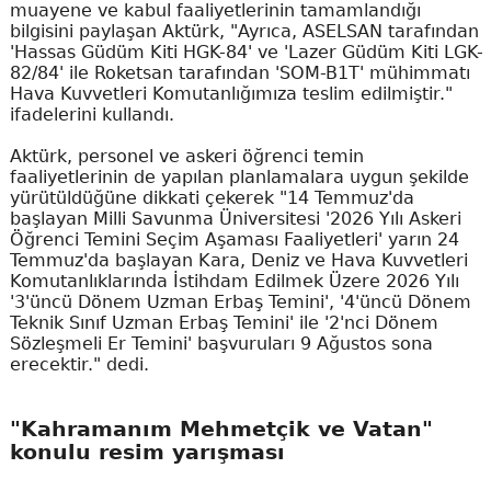
muayene ve kabul faaliyetlerinin tamamlandığı
bilgisini paylaşan Aktürk, "Ayrıca, ASELSAN tarafından
'Hassas Güdüm Kiti HGK-84' ve 'Lazer Güdüm Kiti LGK-
82/84' ile Roketsan tarafından 'SOM-B1T' mühimmatı
Hava Kuvvetleri Komutanlığımıza teslim edilmiştir."
ifadelerini kullandı.
Aktürk, personel ve askeri öğrenci temin
faaliyetlerinin de yapılan planlamalara uygun şekilde
yürütüldüğüne dikkati çekerek "14 Temmuz'da
başlayan Milli Savunma Üniversitesi '2026 Yılı Askeri
Öğrenci Temini Seçim Aşaması Faaliyetleri' yarın 24
Temmuz'da başlayan Kara, Deniz ve Hava Kuvvetleri
Komutanlıklarında İstihdam Edilmek Üzere 2026 Yılı
'3'üncü Dönem Uzman Erbaş Temini', '4'üncü Dönem
Teknik Sınıf Uzman Erbaş Temini' ile '2'nci Dönem
Sözleşmeli Er Temini' başvuruları 9 Ağustos sona
erecektir." dedi.
"Kahramanım Mehmetçik ve Vatan"
konulu resim yarışması