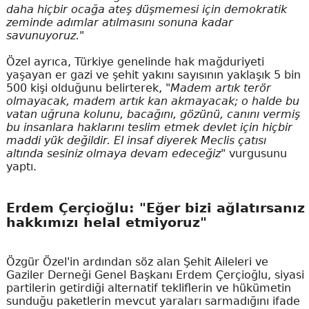
daha hiçbir ocağa ateş düşmemesi için demokratik
zeminde adımlar atılmasını sonuna kadar
savunuyoruz."
Özel ayrıca, Türkiye genelinde hak mağduriyeti
yaşayan er gazi ve şehit yakını sayısının yaklaşık 5 bin
500 kişi olduğunu belirterek,
"Madem artık terör
olmayacak, madem artık kan akmayacak; o halde bu
vatan uğruna kolunu, bacağını, gözünü, canını vermiş
bu insanlara haklarını teslim etmek devlet için hiçbir
maddi yük değildir. El insaf diyerek Meclis çatısı
altında sesiniz olmaya devam edeceğiz"
vurgusunu
yaptı.
Erdem Çerçioğlu: "Eğer bizi ağlatırsanız
hakkımızı helal etmiyoruz"
Özgür Özel'in ardından söz alan Şehit Aileleri ve
Gaziler Derneği Genel Başkanı Erdem Çerçioğlu, siyasi
partilerin getirdiği alternatif tekliflerin ve hükümetin
sunduğu paketlerin mevcut yaraları sarmadığını ifade