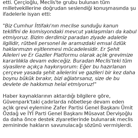
etti. Çerçioğlu, Meclis'te grubu bulunan tüm
milletvekillerine doğrudan seslendiği konuşmasında şu
ifadelerle isyan etti:
"Biz Cumhur İttifakı'nın meclise sunduğu kanun
teklifini de komisyondaki mevcut yaklaşımları da kabul
etmiyoruz. Bizim derdimiz paradan ziyade adaletle
ilgilidir, rütbeli personel ile aramızdaki emsal özlük
haklarımızın eşitlenmesi mücadelesidir. Er Şehit
Aileleri ve Er Gaziler Platformu olarak açlık grevimize
kararlılıkla devam edeceğiz. Buradan Meclis'teki tüm
siyasilere açıkça haykırıyorum: Eğer bu hazırlanan
çerçeve yasada şehit ailelerini ve gazileri bir kez daha
boynu bükük bırakır, bizi ağlatırsanız, size de bu
devlete de hakkımızı helal etmiyoruz!"
Haber kaynaklarının aktardığı bilgilere göre,
Güvenpark'taki çadırlarda nöbetleşe devam eden
açlık grevi eylemine Zafer Partisi Genel Başkanı Ümit
Özdağ ve İYİ Parti Genel Başkanı Müsavat Dervişoğlu
da daha önce destek ziyaretlerinde bulunarak meclis
zemininde hakların savunulacağı sözünü vermişlerdi.