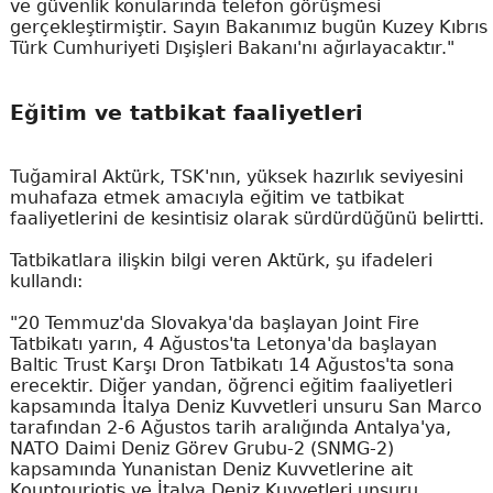
ve güvenlik konularında telefon görüşmesi
gerçekleştirmiştir. Sayın Bakanımız bugün Kuzey Kıbrıs
Türk Cumhuriyeti Dışişleri Bakanı'nı ağırlayacaktır."
Eğitim ve tatbikat faaliyetleri
Tuğamiral Aktürk, TSK'nın, yüksek hazırlık seviyesini
muhafaza etmek amacıyla eğitim ve tatbikat
faaliyetlerini de kesintisiz olarak sürdürdüğünü belirtti.
Tatbikatlara ilişkin bilgi veren Aktürk, şu ifadeleri
kullandı:
"20 Temmuz'da Slovakya'da başlayan Joint Fire
Tatbikatı yarın, 4 Ağustos'ta Letonya'da başlayan
Baltic Trust Karşı Dron Tatbikatı 14 Ağustos'ta sona
erecektir. Diğer yandan, öğrenci eğitim faaliyetleri
kapsamında İtalya Deniz Kuvvetleri unsuru San Marco
tarafından 2-6 Ağustos tarih aralığında Antalya'ya,
NATO Daimi Deniz Görev Grubu-2 (SNMG-2)
kapsamında Yunanistan Deniz Kuvvetlerine ait
Kountouriotis ve İtalya Deniz Kuvvetleri unsuru