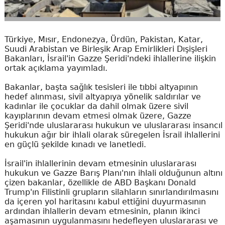
Türkiye, Mısır, Endonezya, Ürdün, Pakistan, Katar,
Suudi Arabistan ve Birleşik Arap Emirlikleri Dışişleri
Bakanları, İsrail'in Gazze Şeridi'ndeki ihlallerine ilişkin
ortak açıklama yayımladı.
Bakanlar, başta sağlık tesisleri ile tıbbi altyapının
hedef alınması, sivil altyapıya yönelik saldırılar ve
kadınlar ile çocuklar da dahil olmak üzere sivil
kayıplarının devam etmesi olmak üzere, Gazze
Şeridi'nde uluslararası hukukun ve uluslararası insancıl
hukukun ağır bir ihlali olarak süregelen İsrail ihlallerini
en güçlü şekilde kınadı ve lanetledi.
İsrail'in ihlallerinin devam etmesinin uluslararası
hukukun ve Gazze Barış Planı'nın ihlali olduğunun altını
çizen bakanlar, özellikle de ABD Başkanı Donald
Trump'ın Filistinli grupların silahların sınırlandırılmasını
da içeren yol haritasını kabul ettiğini duyurmasının
ardından ihlallerin devam etmesinin, planın ikinci
aşamasının uygulanmasını hedefleyen uluslararası ve