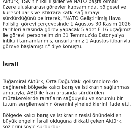
Aktürk, TSK'nın ikili ilişkiler ve NATO başta olmak
üzere uluslararası görevler kapsamında, bölgesel ve
küresel barış ve istikrara katkı sağlamayı
sürdürdüğünü belirterek, "NATO Geliştirilmiş Hava
Polisliği görevi çerçevesinde 1 Ağustos-30 Kasım 2026
tarihleri arasında görev yapacak 5 adet F-16 uçağımız
ile görevli personelimizin 31 Temmuz'da Estonya'ya
intikali tamamlanmış, unsurlarımız 1 Ağustos itibarıyla
göreve başlamıştır." diye konuştu.
İsrail
Tuğamiral Aktürk, Orta Doğu'daki gelişmelere de
değinerek bölgede kalıcı barış ve istikrarın sağlanması
amacıyla, ABD ile İran arasında sürdürülen
müzakerelerde tarafların sağduyulu ve sorumlu bir
tutum sergilemesinin önemini yinelediklerini ifade etti.
Bölgede kalıcı barış ve istikrarın tesisi önündeki en
büyük engelin İsrail olduğuna dikkati çeken Aktürk,
sözlerini şöyle sürdürdü: