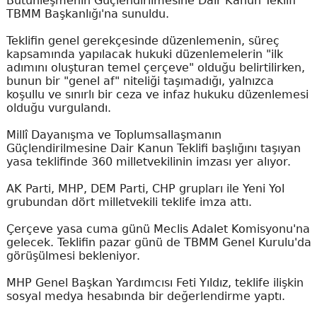
Bütünleşmenin Güçlendirilmesine Dair Kanun Teklifi"
TBMM Başkanlığı'na sunuldu.
Teklifin genel gerekçesinde düzenlemenin, süreç
kapsamında yapılacak hukuki düzenlemelerin "ilk
adımını oluşturan temel çerçeve" olduğu belirtilirken,
bunun bir "genel af" niteliği taşımadığı, yalnızca
koşullu ve sınırlı bir ceza ve infaz hukuku düzenlemesi
olduğu vurgulandı.
Millî Dayanışma ve Toplumsallaşmanın
Güçlendirilmesine Dair Kanun Teklifi başlığını taşıyan
yasa teklifinde 360 milletvekilinin imzası yer alıyor.
AK Parti, MHP, DEM Parti, CHP grupları ile Yeni Yol
grubundan dört milletvekili teklife imza attı.
Çerçeve yasa cuma günü Meclis Adalet Komisyonu'na
gelecek. Teklifin pazar günü de TBMM Genel Kurulu'da
görüşülmesi bekleniyor.
MHP Genel Başkan Yardımcısı Feti Yıldız, teklife ilişkin
sosyal medya hesabında bir değerlendirme yaptı.