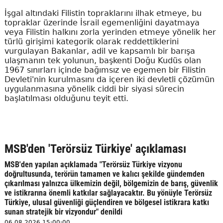
İşgal altındaki Filistin topraklarını ilhak etmeye, bu
topraklar üzerinde İsrail egemenliğini dayatmaya
veya Filistin halkını zorla yerinden etmeye yönelik her
türlü girişimi kategorik olarak reddettiklerini
vurgulayan Bakanlar, adil ve kapsamlı bir barışa
ulaşmanın tek yolunun, başkenti Doğu Kudüs olan
1967 sınırları içinde bağımsız ve egemen bir Filistin
Devleti'nin kurulmasını da içeren iki devletli çözümün
uygulanmasına yönelik ciddi bir siyasi sürecin
başlatılması olduğunu teyit etti.
MSB'den 'Terörsüz Türkiye' açıklaması
MSB'den yapılan açıklamada "Terörsüz Türkiye vizyonu
doğrultusunda, terörün tamamen ve kalıcı şekilde gündemden
çıkarılması yalnızca ülkemizin değil, bölgemizin de barış, güvenlik
ve istikrarına önemli katkılar sağlayacaktır. Bu yönüyle Terörsüz
Türkiye, ulusal güvenliği güçlendiren ve bölgesel istikrara katkı
sunan stratejik bir vizyondur" denildi
06.08.2026 15:00:00