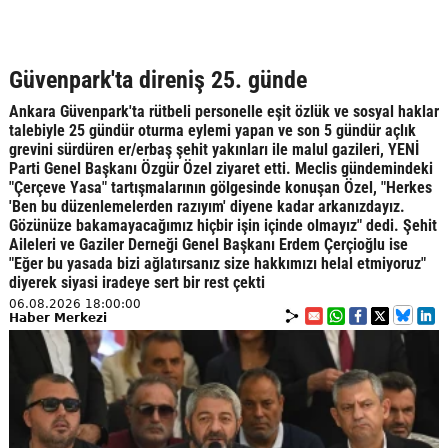
Güvenpark'ta direniş 25. günde
Ankara Güvenpark'ta rütbeli personelle eşit özlük ve sosyal haklar
talebiyle 25 gündür oturma eylemi yapan ve son 5 gündür açlık
grevini sürdüren er/erbaş şehit yakınları ile malul gazileri, YENİ
Parti Genel Başkanı Özgür Özel ziyaret etti. Meclis gündemindeki
"Çerçeve Yasa" tartışmalarının gölgesinde konuşan Özel, "Herkes
'Ben bu düzenlemelerden razıyım' diyene kadar arkanızdayız.
Gözünüze bakamayacağımız hiçbir işin içinde olmayız" dedi. Şehit
Aileleri ve Gaziler Derneği Genel Başkanı Erdem Çerçioğlu ise
"Eğer bu yasada bizi ağlatırsanız size hakkımızı helal etmiyoruz"
diyerek siyasi iradeye sert bir rest çekti
06.08.2026 18:00:00
Haber Merkezi