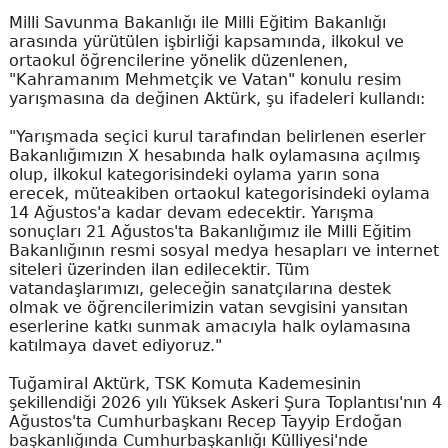
Milli Savunma Bakanlığı ile Milli Eğitim Bakanlığı
arasında yürütülen işbirliği kapsamında, ilkokul ve
ortaokul öğrencilerine yönelik düzenlenen,
"Kahramanım Mehmetçik ve Vatan" konulu resim
yarışmasına da değinen Aktürk, şu ifadeleri kullandı:
"Yarışmada seçici kurul tarafından belirlenen eserler
Bakanlığımızın X hesabında halk oylamasına açılmış
olup, ilkokul kategorisindeki oylama yarın sona
erecek, müteakiben ortaokul kategorisindeki oylama
14 Ağustos'a kadar devam edecektir. Yarışma
sonuçları 21 Ağustos'ta Bakanlığımız ile Milli Eğitim
Bakanlığının resmi sosyal medya hesapları ve internet
siteleri üzerinden ilan edilecektir. Tüm
vatandaşlarımızı, geleceğin sanatçılarına destek
olmak ve öğrencilerimizin vatan sevgisini yansıtan
eserlerine katkı sunmak amacıyla halk oylamasına
katılmaya davet ediyoruz."
Tuğamiral Aktürk, TSK Komuta Kademesinin
şekillendiği 2026 yılı Yüksek Askeri Şura Toplantısı'nın 4
Ağustos'ta Cumhurbaşkanı Recep Tayyip Erdoğan
başkanlığında Cumhurbaşkanlığı Külliyesi'nde