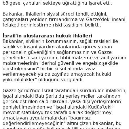
bölgesel çabaları sekteye uğrattığına işaret etti.
Bakanlar, ihlallerin siyasi süreci tehdit ettiğini,
çatışmaları yeniden tırmandırma ve Gazze'deki insani
felaketi derinleştirme riski taşıdığını belirtti.
İsrail'in uluslararası hukuk ihlalleri
Bakanlar, sivillerin korunmasının, sağlık tesisleri ile
sağlık ve insani yardım alanlarında görev yapan
personelin güvenliğinin sağlanmasının ve Gazze
genelinde insani yardım, tıbbi malzeme ve acil yardım
malzemelerinin "derhal güvenli ve engelsiz şekilde
ulaştırılmasının" hiçbir koşul altında taviz
verilemeyecek ya da zayıflatılamayacak hukuki
yükümlülükler" olduğunu vurguladı.
Gazze Şeridi'nde İsrail tarafından sürdürülen ihlallerin,
işgal altındaki Batı Şeria'da yerleşimciler tarafından
gerçekleştirilen saldırılardan, yasa dışı yerleşimlerin
genişletilmesinden ve "işgal altındaki Kudüs'teki"
mevcut statükoyu tek taraflı olarak değiştirmeyi
amaçlayan uygulamalardan "bağımsız
değerlendirilemeyeceğinin" altını çizen bakanlar, bu
uygulamaların güç kullanarak fiili durum yaratmayı