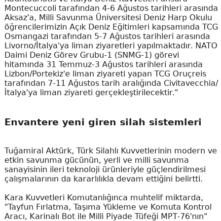
Montecuccoli tarafından 4-6 Ağustos tarihleri arasında
Aksaz'a, Milli Savunma Üniversitesi Deniz Harp Okulu
öğrencilerimizin Açık Deniz Eğitimleri kapsamında TCG
Osmangazi tarafından 5-7 Ağustos tarihleri arasında
Livorno/İtalya'ya liman ziyaretleri yapılmaktadır. NATO
Daimi Deniz Görev Grubu-1 (SNMG-1) görevi
hitamında 31 Temmuz-3 Ağustos tarihleri arasında
Lizbon/Portekiz'e liman ziyareti yapan TCG Oruçreis
tarafından 7-11 Ağustos tarih aralığında Civitavecchia/
İtalya'ya liman ziyareti gerçekleştirilecektir."
Envantere yeni giren silah sistemleri
Tuğamiral Aktürk, Türk Silahlı Kuvvetlerinin modern ve
etkin savunma gücünün, yerli ve milli savunma
sanayisinin ileri teknoloji ürünleriyle güçlendirilmesi
çalışmalarının da kararlılıkla devam ettiğini belirtti.
Kara Kuvvetleri Komutanlığınca muhtelif miktarda,
"Tayfun Fırlatma, Taşıma Yükleme ve Komuta Kontrol
Aracı, Karinalı Bot ile Milli Piyade Tüfeği MPT-76'nın"