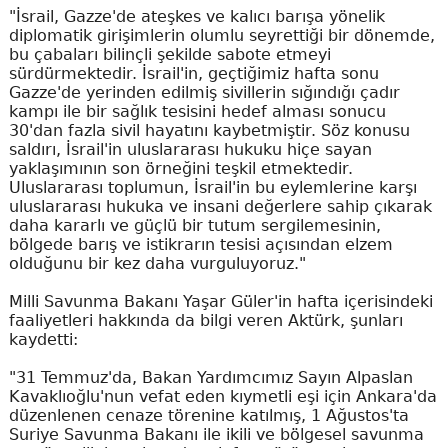
"İsrail, Gazze'de ateşkes ve kalıcı barışa yönelik
diplomatik girişimlerin olumlu seyrettiği bir dönemde,
bu çabaları bilinçli şekilde sabote etmeyi
sürdürmektedir. İsrail'in, geçtiğimiz hafta sonu
Gazze'de yerinden edilmiş sivillerin sığındığı çadır
kampı ile bir sağlık tesisini hedef alması sonucu
30'dan fazla sivil hayatını kaybetmiştir. Söz konusu
saldırı, İsrail'in uluslararası hukuku hiçe sayan
yaklaşımının son örneğini teşkil etmektedir.
Uluslararası toplumun, İsrail'in bu eylemlerine karşı
uluslararası hukuka ve insani değerlere sahip çıkarak
daha kararlı ve güçlü bir tutum sergilemesinin,
bölgede barış ve istikrarın tesisi açısından elzem
olduğunu bir kez daha vurguluyoruz."
Milli Savunma Bakanı Yaşar Güler'in hafta içerisindeki
faaliyetleri hakkında da bilgi veren Aktürk, şunları
kaydetti:
"31 Temmuz'da, Bakan Yardımcımız Sayın Alpaslan
Kavaklıoğlu'nun vefat eden kıymetli eşi için Ankara'da
düzenlenen cenaze törenine katılmış, 1 Ağustos'ta
Suriye Savunma Bakanı ile ikili ve bölgesel savunma