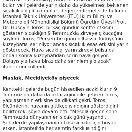
bulan ve ilçelerde yarın daha da yükselmesi beklenen
sıcaklıkla ilgili uzmanlar, değerlendirmelerde bulundu.
İstanbul Teknik Üniversitesi (İTÜ) İklim Bilimi ve
Meteoroloji Mühendisliği Bölümü Öğretim Üyesi Prof.
Dr. Hüseyin Toros, birkaç gündür kentte etkisini
gösteren sıcaklığın 9 Temmuz'da zirveye çıkacağını
söyledi. Toros, "Perşembe günü bilhassa Türkiye'nin
kuzeybatısı serinliyor ancak sıcaklık esas etkisini yarın
gösterecek. Hava sıcaklığı yarın zirveyi bulsa da
ondan sonra kuzeybatıdan serin hava geliyor.
Dolayısıyla hava biraz daha serinlemiş olacak"
ifadelerini kullandı.
Maslak, Mecidiyeköy pişecek
Kentteki ilçelerde bugün hissedilen sıcaklıkların 9
Temmuz'da daha da artacağını dile getiren Toros,
yapılaşmanın etkisine de dikkati çekti. Toros,
ölçümlerin, havanın gittikçe ısındığını gösterdiğini
belirterek, şöyle devam etti: "Mesela geçen sene
Temmuzda dünyanın en sıcak günü yaşandı.
Şehirlerde yapılaşmanın etkisi sıcaklık için büyük
etken. İstanbul'da her semtin farklı ısındığını