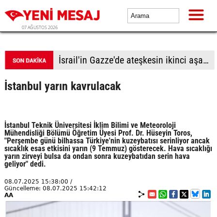
07 AĞUSTOS 2026
İsrail'in Gazze'de ateşkesin ikinci aşamasının uygulanmasına ilişkin yeni yol haritasını reddettiği bildirildi
İstanbul yarın kavrulacak
İstanbul Teknik Üniversitesi İklim Bilimi ve Meteoroloji
Mühendisliği Bölümü Öğretim Üyesi Prof. Dr. Hüseyin Toros,
"Perşembe günü bilhassa Türkiye'nin kuzeybatısı serinliyor ancak
sıcaklık esas etkisini yarın (9 Temmuz) gösterecek. Hava sıcaklığı
yarın zirveyi bulsa da ondan sonra kuzeybatıdan serin hava
geliyor" dedi.
08.07.2025 15:38:00 /
Güncelleme: 08.07.2025 15:42:12
AA