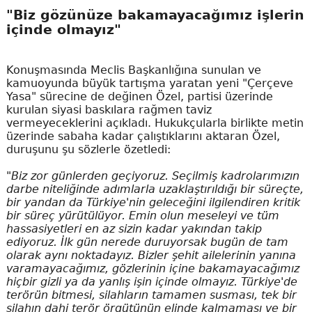
"Biz gözünüze bakamayacağımız işlerin
içinde olmayız"
Konuşmasında Meclis Başkanlığına sunulan ve
kamuoyunda büyük tartışma yaratan yeni "Çerçeve
Yasa" sürecine de değinen Özel, partisi üzerinde
kurulan siyasi baskılara rağmen taviz
vermeyeceklerini açıkladı. Hukukçularla birlikte metin
üzerinde sabaha kadar çalıştıklarını aktaran Özel,
duruşunu şu sözlerle özetledi:
"Biz zor günlerden geçiyoruz. Seçilmiş kadrolarımızın
darbe niteliğinde adımlarla uzaklaştırıldığı bir süreçte,
bir yandan da Türkiye'nin geleceğini ilgilendiren kritik
bir süreç yürütülüyor. Emin olun meseleyi ve tüm
hassasiyetleri en az sizin kadar yakından takip
ediyoruz. İlk gün nerede duruyorsak bugün de tam
olarak aynı noktadayız. Bizler şehit ailelerinin yanına
varamayacağımız, gözlerinin içine bakamayacağımız
hiçbir gizli ya da yanlış işin içinde olmayız. Türkiye'de
terörün bitmesi, silahların tamamen susması, tek bir
silahın dahi terör örgütünün elinde kalmaması ve bir