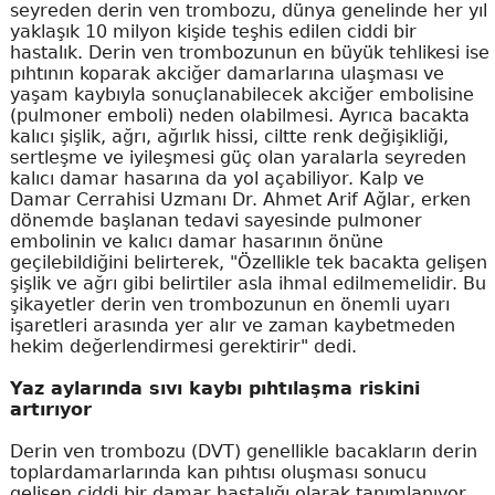
seyreden derin ven trombozu, dünya genelinde her yıl
yaklaşık 10 milyon kişide teşhis edilen ciddi bir
hastalık. Derin ven trombozunun en büyük tehlikesi ise
pıhtının koparak akciğer damarlarına ulaşması ve
yaşam kaybıyla sonuçlanabilecek akciğer embolisine
(pulmoner emboli) neden olabilmesi. Ayrıca bacakta
kalıcı şişlik, ağrı, ağırlık hissi, ciltte renk değişikliği,
sertleşme ve iyileşmesi güç olan yaralarla seyreden
kalıcı damar hasarına da yol açabiliyor. Kalp ve
Damar Cerrahisi Uzmanı Dr. Ahmet Arif Ağlar, erken
dönemde başlanan tedavi sayesinde pulmoner
embolinin ve kalıcı damar hasarının önüne
geçilebildiğini belirterek, "Özellikle tek bacakta gelişen
şişlik ve ağrı gibi belirtiler asla ihmal edilmemelidir. Bu
şikayetler derin ven trombozunun en önemli uyarı
işaretleri arasında yer alır ve zaman kaybetmeden
hekim değerlendirmesi gerektirir" dedi.
Yaz aylarında sıvı kaybı pıhtılaşma riskini
artırıyor
Derin ven trombozu (DVT) genellikle bacakların derin
toplardamarlarında kan pıhtısı oluşması sonucu
gelişen ciddi bir damar hastalığı olarak tanımlanıyor.