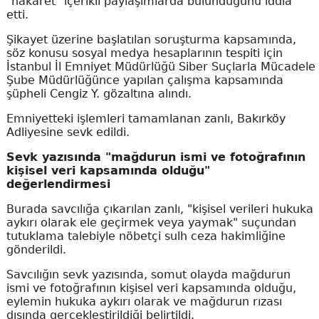
"hakaret" içerikli paylaşımlarda bulunduğunu iddia
etti.
Şikayet üzerine başlatılan soruşturma kapsamında,
söz konusu sosyal medya hesaplarının tespiti için
İstanbul İl Emniyet Müdürlüğü Siber Suçlarla Mücadele
Şube Müdürlüğünce yapılan çalışma kapsamında
şüpheli Cengiz Y. gözaltına alındı.
Emniyetteki işlemleri tamamlanan zanlı, Bakırköy
Adliyesine sevk edildi.
Sevk yazısında "mağdurun ismi ve fotoğrafının
kişisel veri kapsamında olduğu"
değerlendirmesi
Burada savcılığa çıkarılan zanlı, "kişisel verileri hukuka
aykırı olarak ele geçirmek veya yaymak" suçundan
tutuklama talebiyle nöbetçi sulh ceza hakimliğine
gönderildi.
Savcılığın sevk yazısında, somut olayda mağdurun
ismi ve fotoğrafının kişisel veri kapsamında olduğu,
eylemin hukuka aykırı olarak ve mağdurun rızası
dışında gerçekleştirildiği belirtildi.