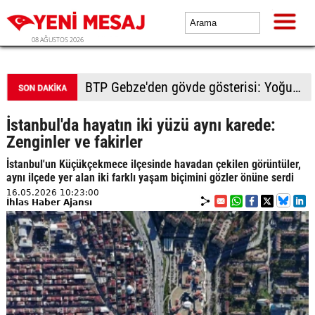
08 AĞUSTOS 2026
BTP Kocaeli'den Darıca çıkarması: Esnaf ve derneklerden yoğun ilgi
İstanbul'da hayatın iki yüzü aynı karede:
Zenginler ve fakirler
İstanbul'un Küçükçekmece ilçesinde havadan çekilen görüntüler,
aynı ilçede yer alan iki farklı yaşam biçimini gözler önüne serdi
16.05.2026 10:23:00
İhlas Haber Ajansı