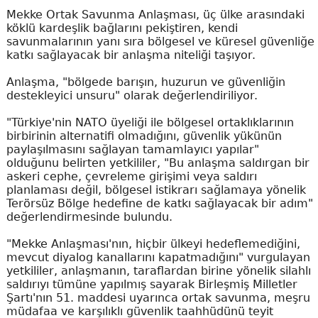
Mekke Ortak Savunma Anlaşması, üç ülke arasındaki
köklü kardeşlik bağlarını pekiştiren, kendi
savunmalarının yanı sıra bölgesel ve küresel güvenliğe
katkı sağlayacak bir anlaşma niteliği taşıyor.
Anlaşma, "bölgede barışın, huzurun ve güvenliğin
destekleyici unsuru" olarak değerlendiriliyor.
"Türkiye'nin NATO üyeliği ile bölgesel ortaklıklarının
birbirinin alternatifi olmadığını, güvenlik yükünün
paylaşılmasını sağlayan tamamlayıcı yapılar"
olduğunu belirten yetkililer, "Bu anlaşma saldırgan bir
askeri cephe, çevreleme girişimi veya saldırı
planlaması değil, bölgesel istikrarı sağlamaya yönelik
Terörsüz Bölge hedefine de katkı sağlayacak bir adım"
değerlendirmesinde bulundu.
"Mekke Anlaşması'nın, hiçbir ülkeyi hedeflemediğini,
mevcut diyalog kanallarını kapatmadığını" vurgulayan
yetkililer, anlaşmanın, taraflardan birine yönelik silahlı
saldırıyı tümüne yapılmış sayarak Birleşmiş Milletler
Şartı'nın 51. maddesi uyarınca ortak savunma, meşru
müdafaa ve karşılıklı güvenlik taahhüdünü teyit