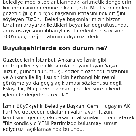
belediye meclis toplantılarındaki aritmetik dengelerin
korunmasının önemine dikkat çekti. Meclis dengeleri
gözetildiği için birçok başkanın istifasını beklettiğini
söyleyen Tüzün, "Belediye başkanlarımızın bizzat
tarafımı arayarak ilettikleri beyanlar doğrultusunda,
ağustos ayı sonu itibarıyla istifa edenlerin sayısının
300'ü geçeceğini tahmin ediyoruz" dedi.
Büyükşehirlerde son durum ne?
Gazetecilerin İstanbul, Ankara ve İzmir gibi
metropollere yönelik sorularını yanıtlayan Yaşar
Tüzün, güncel durumu şu sözlerle özetledi: "İstanbul
ve Ankara ile ilgili şu an için herhangi bir resmi
görüşme ya da geçiş açıklaması söz konusu değil.
Eskişehir, Muğla ve Tekirdağ gibi iller süreci kendi
içlerinde değerlendirecek."
İzmir Büyükşehir Belediye Başkanı Cemil Tugay'ın AK
Parti'ye geçeceği iddialarını yalanlayan Tüzün,
kendisinin geçmişteki başarılı çalışmalarını hatırlatarak
"Biz kendisiyle YENİ Partimizde buluşmayı umut
ediyoruz" açıklamasında bulundu.