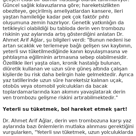
Güncel sağlık kılavuzlarına göre; hareketsizlikten
obeziteye, geçirilmiş ameliyatlardan kansere, ileri
yaştan hamileliğe kadar pek çok faktör pıhtı
oluşumuna zemin hazırlıyor. Genetik yatkınlığın da
tetikleyici olabildiği bu tabloda derin ven trombozu
riskinin yaz aylarında artış gösterdiğini anlatan Dr.
Ahmet Arif Ağlar, şu bilgileri verdi: "Bunun nedeni ise
artan sıcaklık ve terlemeye bağlı gelişen sıvı kaybının,
yeterli sıvı tüketilmediğinde kanın koyulaşmasına ve
pıhtılaşma eğiliminin artmasına sebep olabilmesidir.
Özellikle ileri yaşta olan, kronik hastalığı bulunan,
diüretik kullanan ve uzun süre güneş altında çalışan
kişilerde bu risk daha belirgin hale gelmektedir. Ayrıca
yaz tatillerinde uzun süre hareketsiz kalınan uçak,
otobüs veya otomobil yolculukları da bacak
toplardamarlarında kan akımını yavaşlatarak derin
ven trombozu gelişme riskini artırabilmektedir."
Yeterli su tüketmek, bol hareket etmek şart!
Dr. Ahmet Arif Ağlar, derin ven trombozuna karşı yaz
aylarında bazı önlemlerin mutlaka alınması gerektiğini
vurgularken, "Yeterli sıvı tüketmek, uzun yolculuklarda