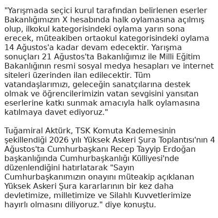
"Yarışmada seçici kurul tarafından belirlenen eserler
Bakanlığımızın X hesabında halk oylamasına açılmış
olup, ilkokul kategorisindeki oylama yarın sona
erecek, müteakiben ortaokul kategorisindeki oylama
14 Ağustos'a kadar devam edecektir. Yarışma
sonuçları 21 Ağustos'ta Bakanlığımız ile Milli Eğitim
Bakanlığının resmi sosyal medya hesapları ve internet
siteleri üzerinden ilan edilecektir. Tüm
vatandaşlarımızı, geleceğin sanatçılarına destek
olmak ve öğrencilerimizin vatan sevgisini yansıtan
eserlerine katkı sunmak amacıyla halk oylamasına
katılmaya davet ediyoruz."
Tuğamiral Aktürk, TSK Komuta Kademesinin
şekillendiği 2026 yılı Yüksek Askeri Şura Toplantısı'nın 4
Ağustos'ta Cumhurbaşkanı Recep Tayyip Erdoğan
başkanlığında Cumhurbaşkanlığı Külliyesi'nde
düzenlendiğini hatırlatarak "Sayın
Cumhurbaşkanımızın onayını müteakip açıklanan
Yüksek Askeri Şura kararlarının bir kez daha
devletimize, milletimize ve Silahlı Kuvvetlerimize
hayırlı olmasını diliyoruz." diye konuştu.