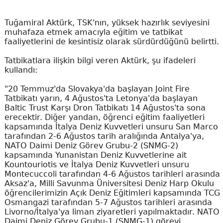
Tuğamiral Aktürk, TSK'nın, yüksek hazırlık seviyesini
muhafaza etmek amacıyla eğitim ve tatbikat
faaliyetlerini de kesintisiz olarak sürdürdüğünü belirtti.
Tatbikatlara ilişkin bilgi veren Aktürk, şu ifadeleri
kullandı:
"20 Temmuz'da Slovakya'da başlayan Joint Fire
Tatbikatı yarın, 4 Ağustos'ta Letonya'da başlayan
Baltic Trust Karşı Dron Tatbikatı 14 Ağustos'ta sona
erecektir. Diğer yandan, öğrenci eğitim faaliyetleri
kapsamında İtalya Deniz Kuvvetleri unsuru San Marco
tarafından 2-6 Ağustos tarih aralığında Antalya'ya,
NATO Daimi Deniz Görev Grubu-2 (SNMG-2)
kapsamında Yunanistan Deniz Kuvvetlerine ait
Kountouriotis ve İtalya Deniz Kuvvetleri unsuru
Montecuccoli tarafından 4-6 Ağustos tarihleri arasında
Aksaz'a, Milli Savunma Üniversitesi Deniz Harp Okulu
öğrencilerimizin Açık Deniz Eğitimleri kapsamında TCG
Osmangazi tarafından 5-7 Ağustos tarihleri arasında
Livorno/İtalya'ya liman ziyaretleri yapılmaktadır. NATO
Daimi Deniz Görev Grubu-1 (SNMG-1) görevi