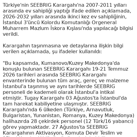
Türkiye'nin SEEBRIG Karargahı'na 2007-2011 yılları
arasında ev sahipliği yaptığı ifade edilen açıklamada,
2026-2032 yılları arasında ikinci kez ev sahipliğinin,
İstanbul 3'üncü Kolordu Komutanlığı Orgeneral
Muharrem Mazlum İskora Kışlası'nda yapılacağı bilgisi
verildi.
Karargahın taşınmasına ve detaylarına ilişkin bilgi
verilen açıklamada, şu ifadeler kullanıldı:
"Bu kapsamda, Kumanovo/Kuzey Makedonya'da
konuşlu bulunan SEEBRIG Karargahı 19-21 Temmuz
2026 tarihleri arasında SEEBRIG Karargahı
envanterinde bulunan tüm araç, gereç ve malzeme
İstanbul'a taşınmış ve aynı tarihlerde SEEBRIG
personeli de kademeli olarak İstanbul'a intikal
etmiştir. Tugay Karargahı 03 Ağustos'ta İstanbul'da
tam harekat kabiliyetine ulaşmıştır. SEEBRIG
Karargahı'nda 6 ülkeden (Türkiye, Arnavutluk,
Bulgaristan, Yunanistan, Romanya, Kuzey Makedonya)
halihazırda 28 çekirdek personel (12 Türk/16 yabancı)
görev yapmaktadır. 27 Ağustos'ta SEEBRIG
Karargahının Aktivasyon, Komuta Devir Teslim ve