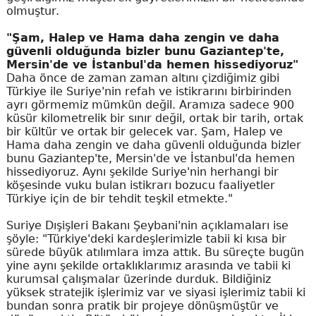
olmuştur.
"Şam, Halep ve Hama daha zengin ve daha
güvenli olduğunda bizler bunu Gaziantep'te,
Mersin'de ve İstanbul'da hemen hissediyoruz"
Daha önce de zaman zaman altını çizdiğimiz gibi
Türkiye ile Suriye'nin refah ve istikrarını birbirinden
ayrı görmemiz mümkün değil. Aramıza sadece 900
küsür kilometrelik bir sınır değil, ortak bir tarih, ortak
bir kültür ve ortak bir gelecek var. Şam, Halep ve
Hama daha zengin ve daha güvenli olduğunda bizler
bunu Gaziantep'te, Mersin'de ve İstanbul'da hemen
hissediyoruz. Aynı şekilde Suriye'nin herhangi bir
köşesinde vuku bulan istikrarı bozucu faaliyetler
Türkiye için de bir tehdit teşkil etmekte."
Suriye Dışişleri Bakanı Şeybani'nin açıklamaları ise
şöyle: "Türkiye'deki kardeşlerimizle tabii ki kısa bir
sürede büyük atılımlara imza attık. Bu süreçte bugün
yine aynı şekilde ortaklıklarımız arasında ve tabii ki
kurumsal çalışmalar üzerinde durduk. Bildiğiniz
yüksek stratejik işlerimiz var ve siyasi işlerimiz tabii ki
bundan sonra pratik bir projeye dönüşmüştür ve