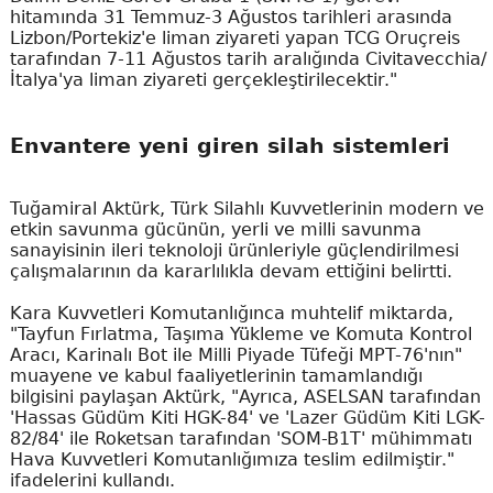
hitamında 31 Temmuz-3 Ağustos tarihleri arasında
Lizbon/Portekiz'e liman ziyareti yapan TCG Oruçreis
tarafından 7-11 Ağustos tarih aralığında Civitavecchia/
İtalya'ya liman ziyareti gerçekleştirilecektir."
Envantere yeni giren silah sistemleri
Tuğamiral Aktürk, Türk Silahlı Kuvvetlerinin modern ve
etkin savunma gücünün, yerli ve milli savunma
sanayisinin ileri teknoloji ürünleriyle güçlendirilmesi
çalışmalarının da kararlılıkla devam ettiğini belirtti.
Kara Kuvvetleri Komutanlığınca muhtelif miktarda,
"Tayfun Fırlatma, Taşıma Yükleme ve Komuta Kontrol
Aracı, Karinalı Bot ile Milli Piyade Tüfeği MPT-76'nın"
muayene ve kabul faaliyetlerinin tamamlandığı
bilgisini paylaşan Aktürk, "Ayrıca, ASELSAN tarafından
'Hassas Güdüm Kiti HGK-84' ve 'Lazer Güdüm Kiti LGK-
82/84' ile Roketsan tarafından 'SOM-B1T' mühimmatı
Hava Kuvvetleri Komutanlığımıza teslim edilmiştir."
ifadelerini kullandı.