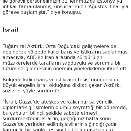
ile görevli personelimizin 31 Temmuz'da Estonya'ya
intikali tamamlanmış, unsurlarımız 1 Ağustos itibarıyla
göreve başlamıştır." diye konuştu.
İsrail
Tuğamiral Aktürk, Orta Doğu'daki gelişmelere de
değinerek bölgede kalıcı barış ve istikrarın sağlanması
amacıyla, ABD ile İran arasında sürdürülen
müzakerelerde tarafların sağduyulu ve sorumlu bir
tutum sergilemesinin önemini yinelediklerini ifade etti.
Bölgede kalıcı barış ve istikrarın tesisi önündeki en
büyük engelin İsrail olduğuna dikkati çeken Aktürk,
sözlerini şöyle sürdürdü:
"İsrail, Gazze'de ateşkes ve kalıcı barışa yönelik
diplomatik girişimlerin olumlu seyrettiği bir dönemde,
bu çabaları bilinçli şekilde sabote etmeyi
sürdürmektedir. İsrail'in, geçtiğimiz hafta sonu
Gazze'de yerinden edilmiş sivillerin sığındığı çadır
kampı ile bir sağlık tesisini hedef alması sonucu