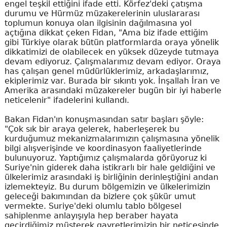
engel teşkil ettiğini ifade etti. Körfez'deki çatışma
durumu ve Hürmüz müzakerelerinin uluslararası
toplumun konuya olan ilgisinin dağılmasına yol
açtığına dikkat çeken Fidan, "Ama biz ifade ettiğim
gibi Türkiye olarak bütün platformlarda oraya yönelik
dikkatimizi de olabilecek en yüksek düzeyde tutmaya
devam ediyoruz. Çalışmalarımız devam ediyor. Oraya
has çalışan genel müdürlüklerimiz, arkadaşlarımız,
ekiplerimiz var. Burada bir sıkıntı yok. İnşallah İran ve
Amerika arasındaki müzakereler bugün bir iyi haberle
neticelenir" ifadelerini kullandı.
Bakan Fidan'ın konuşmasından satır başları şöyle:
"Çok sık bir araya gelerek, haberleşerek bu
kurduğumuz mekanizmalarımızın çalışmasına yönelik
bilgi alışverişinde ve koordinasyon faaliyetlerinde
bulunuyoruz. Yaptığımız çalışmalarda görüyoruz ki
Suriye'nin giderek daha istikrarlı bir hale geldiğini ve
ülkelerimiz arasındaki iş birliğinin derinleştiğini andan
izlemekteyiz. Bu durum bölgemizin ve ülkelerimizin
geleceği bakımından da bizlere çok şükür umut
vermekte. Suriye'deki olumlu tablo bölgesel
sahiplenme anlayışıyla hep beraber hayata
geçirdiğimiz müşterek gayretlerimizin bir neticesinde