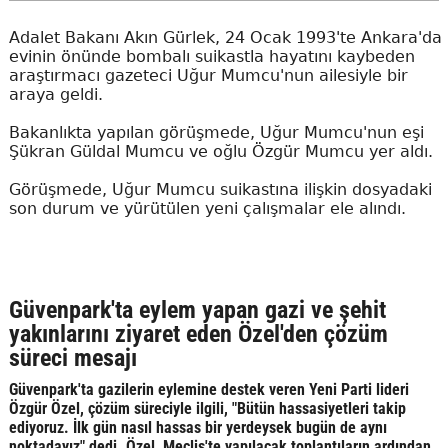
Adalet Bakanı Akın Gürlek, 24 Ocak 1993'te Ankara'da
evinin önünde bombalı suikastla hayatını kaybeden
araştırmacı gazeteci Uğur Mumcu'nun ailesiyle bir
araya geldi.
Bakanlıkta yapılan görüşmede, Uğur Mumcu'nun eşi
Şükran Güldal Mumcu ve oğlu Özgür Mumcu yer aldı.
Görüşmede, Uğur Mumcu suikastına ilişkin dosyadaki
son durum ve yürütülen yeni çalışmalar ele alındı.
Güvenpark'ta eylem yapan gazi ve şehit
yakınlarını ziyaret eden Özel'den çözüm
süreci mesajı
Güvenpark'ta gazilerin eylemine destek veren Yeni Parti lideri
Özgür Özel, çözüm süreciyle ilgili, "Bütün hassasiyetleri takip
ediyoruz. İlk gün nasıl hassas bir yerdeysek bugün de aynı
noktadayız" dedi. Özel, Meclis'te yapılacak toplantıların ardından