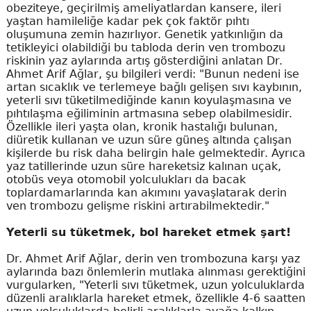
obeziteye, geçirilmiş ameliyatlardan kansere, ileri
yaştan hamileliğe kadar pek çok faktör pıhtı
oluşumuna zemin hazırlıyor. Genetik yatkınlığın da
tetikleyici olabildiği bu tabloda derin ven trombozu
riskinin yaz aylarında artış gösterdiğini anlatan Dr.
Ahmet Arif Ağlar, şu bilgileri verdi: "Bunun nedeni ise
artan sıcaklık ve terlemeye bağlı gelişen sıvı kaybının,
yeterli sıvı tüketilmediğinde kanın koyulaşmasına ve
pıhtılaşma eğiliminin artmasına sebep olabilmesidir.
Özellikle ileri yaşta olan, kronik hastalığı bulunan,
diüretik kullanan ve uzun süre güneş altında çalışan
kişilerde bu risk daha belirgin hale gelmektedir. Ayrıca
yaz tatillerinde uzun süre hareketsiz kalınan uçak,
otobüs veya otomobil yolculukları da bacak
toplardamarlarında kan akımını yavaşlatarak derin
ven trombozu gelişme riskini artırabilmektedir."
Yeterli su tüketmek, bol hareket etmek şart!
Dr. Ahmet Arif Ağlar, derin ven trombozuna karşı yaz
aylarında bazı önlemlerin mutlaka alınması gerektiğini
vurgularken, "Yeterli sıvı tüketmek, uzun yolculuklarda
düzenli aralıklarla hareket etmek, özellikle 4-6 saatten