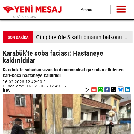
09 AĞUSTOS 2026
Batı Şeria'da Filistin topraklarını gasbeden İsrailliler camiye saldırdı, 7 Filistinli gözaltına alındı
Karabük'te soba faciası: Hastaneye
kaldırıldılar
Karabük'te sobadan sızan karbonmonoksit gazından etkilenen
karı-koca hastaneye kaldırıldı
16.02.2026 12:42:00 /
Güncelleme: 16.02.2026 12:49:36
İHA