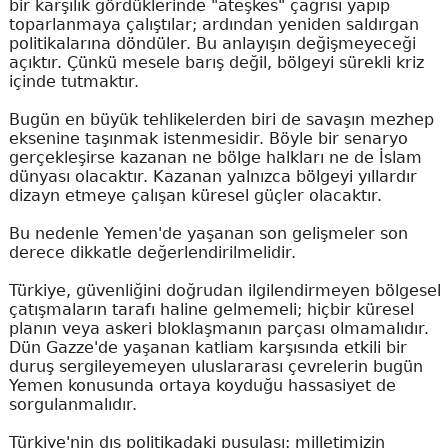
bir karşılık gördüklerinde "ateşkes" çağrısı yapıp
toparlanmaya çalıştılar; ardından yeniden saldırgan
politikalarına döndüler. Bu anlayışın değişmeyeceği
açıktır. Çünkü mesele barış değil, bölgeyi sürekli kriz
içinde tutmaktır.
Bugün en büyük tehlikelerden biri de savaşın mezhep
eksenine taşınmak istenmesidir. Böyle bir senaryo
gerçekleşirse kazanan ne bölge halkları ne de İslam
dünyası olacaktır. Kazanan yalnızca bölgeyi yıllardır
dizayn etmeye çalışan küresel güçler olacaktır.
Bu nedenle Yemen'de yaşanan son gelişmeler son
derece dikkatle değerlendirilmelidir.
Türkiye, güvenliğini doğrudan ilgilendirmeyen bölgesel
çatışmaların tarafı haline gelmemeli; hiçbir küresel
planın veya askeri bloklaşmanın parçası olmamalıdır.
Dün Gazze'de yaşanan katliam karşısında etkili bir
duruş sergileyemeyen uluslararası çevrelerin bugün
Yemen konusunda ortaya koyduğu hassasiyet de
sorgulanmalıdır.
Türkiye'nin dış politikadaki pusulası; milletimizin