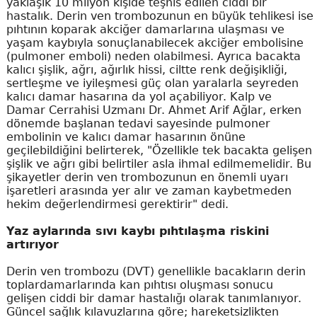
yaklaşık 10 milyon kişide teşhis edilen ciddi bir
hastalık. Derin ven trombozunun en büyük tehlikesi ise
pıhtının koparak akciğer damarlarına ulaşması ve
yaşam kaybıyla sonuçlanabilecek akciğer embolisine
(pulmoner emboli) neden olabilmesi. Ayrıca bacakta
kalıcı şişlik, ağrı, ağırlık hissi, ciltte renk değişikliği,
sertleşme ve iyileşmesi güç olan yaralarla seyreden
kalıcı damar hasarına da yol açabiliyor. Kalp ve
Damar Cerrahisi Uzmanı Dr. Ahmet Arif Ağlar, erken
dönemde başlanan tedavi sayesinde pulmoner
embolinin ve kalıcı damar hasarının önüne
geçilebildiğini belirterek, "Özellikle tek bacakta gelişen
şişlik ve ağrı gibi belirtiler asla ihmal edilmemelidir. Bu
şikayetler derin ven trombozunun en önemli uyarı
işaretleri arasında yer alır ve zaman kaybetmeden
hekim değerlendirmesi gerektirir" dedi.
Yaz aylarında sıvı kaybı pıhtılaşma riskini
artırıyor
Derin ven trombozu (DVT) genellikle bacakların derin
toplardamarlarında kan pıhtısı oluşması sonucu
gelişen ciddi bir damar hastalığı olarak tanımlanıyor.
Güncel sağlık kılavuzlarına göre; hareketsizlikten