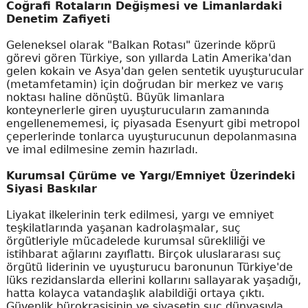
Coğrafi Rotaların Değişmesi ve Limanlardaki
Denetim Zafiyeti
Geleneksel olarak "Balkan Rotası" üzerinde köprü
görevi gören Türkiye, son yıllarda Latin Amerika'dan
gelen kokain ve Asya'dan gelen sentetik uyuşturucular
(metamfetamin) için doğrudan bir merkez ve varış
noktası haline dönüştü. Büyük limanlara
konteynerlerle giren uyuşturucuların zamanında
engellenememesi, iç piyasada Esenyurt gibi metropol
çeperlerinde tonlarca uyuşturucunun depolanmasına
ve imal edilmesine zemin hazırladı.
Kurumsal Çürüme ve Yargı/Emniyet Üzerindeki
Siyasi Baskılar
Liyakat ilkelerinin terk edilmesi, yargı ve emniyet
teşkilatlarında yaşanan kadrolaşmalar, suç
örgütleriyle mücadelede kurumsal sürekliliği ve
istihbarat ağlarını zayıflattı. Birçok uluslararası suç
örgütü liderinin ve uyuşturucu baronunun Türkiye'de
lüks rezidanslarda ellerini kollarını sallayarak yaşadığı,
hatta kolayca vatandaşlık alabildiği ortaya çıktı.
Güvenlik bürokrasisinin ve siyasetin suç dünyasıyla