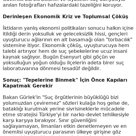
anılan fotoğrafları hafızalardaki tazeliğini koruyor.
Derinleşen Ekonomik Kriz ve Toplumsal Çöküş
İktidarın yanlış ekonomi politikaları sonucu halkın içine
itildiği derin yoksulluk ve geleceksizlik hissi, gençleri
uyuşturucu ağlarının en alt basamağı olan "torbacılık"
sistemine itiyor. Ekonomik çöküş, uyuşturucuya hem
talebi artırıyor hem de suç şebekelerine ucuz insani
kaynak sağlıyor. Bugün Esenyurt gibi göçün ve
yoksulluğun yoğun olduğu ilçelerin adeta birer suç
laboratuvarına dönmesi tesadüf değildir.
Sonuç: "Tepelerine Binmek" İçin Önce Kapıları
Kapatmak Gerekir
Bakan Gürlek'in "Suç örgütlerinin büyüklüğü bizi
yolumuzdan çeviremez" sözleri kulağa hoş gelse de,
bataklığı kurutmak yerine sivrisineklerle mücadele
etme stratejisi Türkiye'yi bir narko-devlet tehlikesiyle
karşı karşıya bırakıyor. Sınır güvenliğini
sağlayamayan, limanları etkin denetlemeyen ve en
önemlisi uyuşturucu parasının ülkeye girişine göz