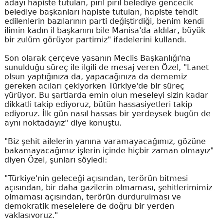
adayı hapiste tutulan, pırıl pırıl belediye gencecik
belediye başkanları hapiste tutulan, hapiste tehdit
edilenlerin bazılarının parti değiştirdiği, benim kendi
ilimin kadın il başkanını bile Manisa'da aldılar, büyük
bir zulüm görüyor partimiz" ifadelerini kullandı.
Son olarak çerçeve yasanın Meclis Başkanlığı'na
sunulduğu süreç ile ilgili de mesaj veren Özel, "Lanet
olsun yaptığınıza da, yapacağınıza da dememiz
gereken acıları çekiyorken Türkiye'de bir süreç
yürüyor. Bu şartlarda emin olun meseleyi sizin kadar
dikkatli takip ediyoruz, bütün hassasiyetleri takip
ediyoruz. İlk gün nasıl hassas bir yerdeysek bugün de
aynı noktadayız" diye konuştu.
"Biz şehit ailelerin yanına varamayacağımız, gözüne
bakamayacağımız işlerin içinde hiçbir zaman olmayız"
diyen Özel, şunları söyledi:
"Türkiye'nin geleceği açısından, terörün bitmesi
açısından, bir daha gazilerin olmaması, şehitlerimimiz
olmaması açısından, terörün durdurulması ve
demokratik meselelere de doğru bir yerden
yaklaşıyoruz."