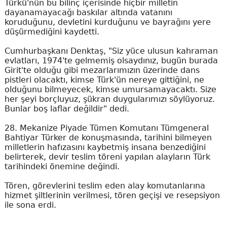
Türkü'nün bu bilinç içerisinde hiçbir milletin
dayanamayacağı baskılar altında vatanını
koruduğunu, devletini kurduğunu ve bayrağını yere
düşürmediğini kaydetti.
Cumhurbaşkanı Denktaş, "Siz yüce ulusun kahraman
evlatları, 1974'te gelmemiş olsaydınız, bugün burada
Girit'te olduğu gibi mezarlarımızın üzerinde dans
pistleri olacaktı, kimse Türk'ün nereye gittiğini, ne
olduğunu bilmeyecek, kimse umursamayacaktı. Size
her şeyi borçluyuz, şükran duygularımızı söylüyoruz.
Bunlar boş laflar değildir" dedi.
28. Mekanize Piyade Tümen Komutanı Tümgeneral
Bahtiyar Türker de konuşmasında, tarihini bilmeyen
milletlerin hafızasını kaybetmiş insana benzediğini
belirterek, devir teslim töreni yapılan alayların Türk
tarihindeki önemine değindi.
Tören, görevlerini teslim eden alay komutanlarına
hizmet şiltlerinin verilmesi, tören geçişi ve resepsiyon
ile sona erdi.