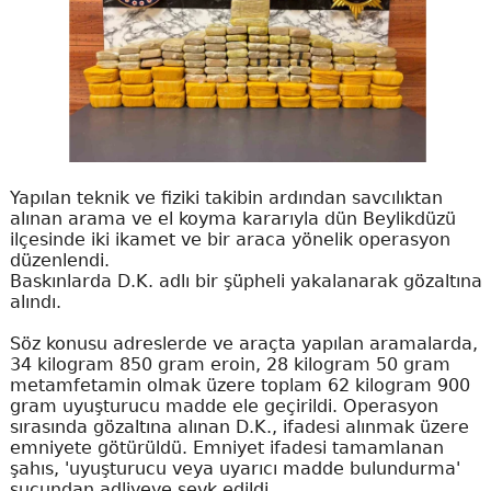
Yapılan teknik ve fiziki takibin ardından savcılıktan
alınan arama ve el koyma kararıyla dün Beylikdüzü
ilçesinde iki ikamet ve bir araca yönelik operasyon
düzenlendi.
Baskınlarda D.K. adlı bir şüpheli yakalanarak gözaltına
alındı.
Söz konusu adreslerde ve araçta yapılan aramalarda,
34 kilogram 850 gram eroin, 28 kilogram 50 gram
metamfetamin olmak üzere toplam 62 kilogram 900
gram uyuşturucu madde ele geçirildi. Operasyon
sırasında gözaltına alınan D.K., ifadesi alınmak üzere
emniyete götürüldü. Emniyet ifadesi tamamlanan
şahıs, 'uyuşturucu veya uyarıcı madde bulundurma'
suçundan adliyeye sevk edildi.