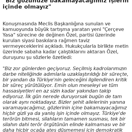
"Biz gözünüze bakamayacağımız işlerin
içinde olmayız"
Konuşmasında Meclis Başkanlığına sunulan ve
kamuoyunda büyük tartışma yaratan yeni "Çerçeve
Yasa" sürecine de değinen Özel, partisi üzerinde
kurulan siyasi baskılara rağmen taviz
vermeyeceklerini açıkladı. Hukukçularla birlikte metin
üzerinde sabaha kadar çalıştıklarını aktaran Özel,
duruşunu şu sözlerle özetledi:
"Biz zor günlerden geçiyoruz. Seçilmiş kadrolarımızın
darbe niteliğinde adımlarla uzaklaştırıldığı bir süreçte,
bir yandan da Türkiye'nin geleceğini ilgilendiren kritik
bir süreç yürütülüyor. Emin olun meseleyi ve tüm
hassasiyetleri en az sizin kadar yakından takip
ediyoruz. İlk gün nerede duruyorsak bugün de tam
olarak aynı noktadayız. Bizler şehit ailelerinin yanına
varamayacağımız, gözlerinin içine bakamayacağımız
hiçbir gizli ya da yanlış işin içinde olmayız. Türkiye'de
terörün bitmesi, silahların tamamen susması, tek bir
silahın dahi terör örgütünün elinde kalmaması ve bir
daha hiçbir ocağa ateş düşmemesi için demokratik