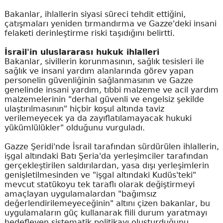
Bakanlar, ihlallerin siyasi süreci tehdit ettiğini,
çatışmaları yeniden tırmandırma ve Gazze'deki insani
felaketi derinleştirme riski taşıdığını belirtti.
İsrail'in uluslararası hukuk ihlalleri
Bakanlar, sivillerin korunmasının, sağlık tesisleri ile
sağlık ve insani yardım alanlarında görev yapan
personelin güvenliğinin sağlanmasının ve Gazze
genelinde insani yardım, tıbbi malzeme ve acil yardım
malzemelerinin "derhal güvenli ve engelsiz şekilde
ulaştırılmasının" hiçbir koşul altında taviz
verilemeyecek ya da zayıflatılamayacak hukuki
yükümlülükler" olduğunu vurguladı.
Gazze Şeridi'nde İsrail tarafından sürdürülen ihlallerin,
işgal altındaki Batı Şeria'da yerleşimciler tarafından
gerçekleştirilen saldırılardan, yasa dışı yerleşimlerin
genişletilmesinden ve "işgal altındaki Kudüs'teki"
mevcut statükoyu tek taraflı olarak değiştirmeyi
amaçlayan uygulamalardan "bağımsız
değerlendirilemeyeceğinin" altını çizen bakanlar, bu
uygulamaların güç kullanarak fiili durum yaratmayı
hedefleyen sistematik politikayı oluşturduğunu