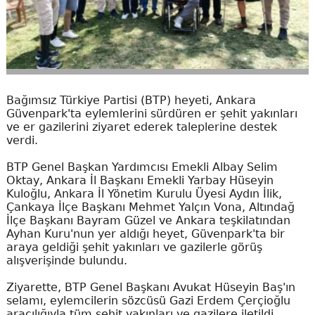
Bağımsız Türkiye Partisi (BTP) heyeti, Ankara
Güvenpark'ta eylemlerini sürdüren er şehit yakınları
ve er gazilerini ziyaret ederek taleplerine destek
verdi.
BTP Genel Başkan Yardımcısı Emekli Albay Selim
Oktay, Ankara İl Başkanı Emekli Yarbay Hüseyin
Kuloğlu, Ankara İl Yönetim Kurulu Üyesi Aydın İlik,
Çankaya İlçe Başkanı Mehmet Yalçın Vona, Altındağ
İlçe Başkanı Bayram Güzel ve Ankara teşkilatından
Ayhan Kuru'nun yer aldığı heyet, Güvenpark'ta bir
araya geldiği şehit yakınları ve gazilerle görüş
alışverişinde bulundu.
Ziyarette, BTP Genel Başkanı Avukat Hüseyin Baş'ın
selamı, eylemcilerin sözcüsü Gazi Erdem Çerçioğlu
aracılığıyla tüm şehit yakınları ve gazilere iletildi.