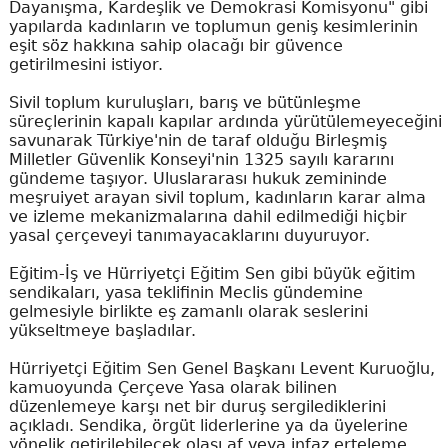
Dayanışma, Kardeşlik ve Demokrasi Komisyonu" gibi
yapılarda kadınların ve toplumun geniş kesimlerinin
eşit söz hakkına sahip olacağı bir güvence
getirilmesini istiyor.
Sivil toplum kuruluşları, barış ve bütünleşme
süreçlerinin kapalı kapılar ardında yürütülemeyeceğini
savunarak Türkiye'nin de taraf olduğu Birleşmiş
Milletler Güvenlik Konseyi'nin 1325 sayılı kararını
gündeme taşıyor. Uluslararası hukuk zemininde
meşruiyet arayan sivil toplum, kadınların karar alma
ve izleme mekanizmalarına dahil edilmediği hiçbir
yasal çerçeveyi tanımayacaklarını duyuruyor.
Eğitim-İş ve Hürriyetçi Eğitim Sen gibi büyük eğitim
sendikaları, yasa teklifinin Meclis gündemine
gelmesiyle birlikte eş zamanlı olarak seslerini
yükseltmeye başladılar.
Hürriyetçi Eğitim Sen Genel Başkanı Levent Kuruoğlu,
kamuoyunda Çerçeve Yasa olarak bilinen
düzenlemeye karşı net bir duruş sergilediklerini
açıkladı. Sendika, örgüt liderlerine ya da üyelerine
yönelik getirilebilecek olası af veya infaz erteleme