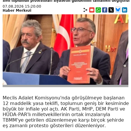
sivil toplumun protestoları siyasetin gündemini tamamen değiştirdi
07.08.2026 15:20:00
Haber Merkezi
Meclis Adalet Komisyonu'nda görüşülmeye başlanan
12 maddelik yasa teklifi, toplumun geniş bir kesiminde
büyük bir infiale yol açtı. AK Parti, MHP, DEM Parti ve
HÜDA-PAR'lı milletvekillerinin ortak imzalarıyla
TBMM'ye getirilen düzenlemeye karşı birçok şehirde
eş zamanlı protesto gösterileri düzenleniyor.