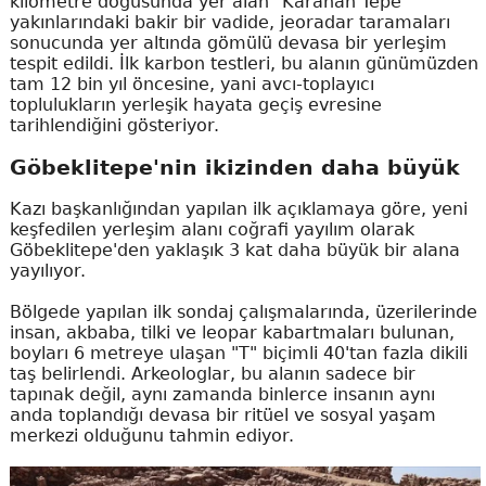
kilometre doğusunda yer alan "Karahan Tepe"
yakınlarındaki bakir bir vadide, jeoradar taramaları
sonucunda yer altında gömülü devasa bir yerleşim
tespit edildi. İlk karbon testleri, bu alanın günümüzden
tam 12 bin yıl öncesine, yani avcı-toplayıcı
toplulukların yerleşik hayata geçiş evresine
tarihlendiğini gösteriyor.
Göbeklitepe'nin ikizinden daha büyük
Kazı başkanlığından yapılan ilk açıklamaya göre, yeni
keşfedilen yerleşim alanı coğrafi yayılım olarak
Göbeklitepe'den yaklaşık 3 kat daha büyük bir alana
yayılıyor.
Bölgede yapılan ilk sondaj çalışmalarında, üzerilerinde
insan, akbaba, tilki ve leopar kabartmaları bulunan,
boyları 6 metreye ulaşan "T" biçimli 40'tan fazla dikili
taş belirlendi. Arkeologlar, bu alanın sadece bir
tapınak değil, aynı zamanda binlerce insanın aynı
anda toplandığı devasa bir ritüel ve sosyal yaşam
merkezi olduğunu tahmin ediyor.