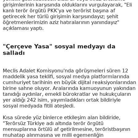
girişimlerinin karşısında olduklarını vurgulayarak, "Eli
kanlı terör örgütü PKK'ya ve terörist başına af
getirecek her türlü girişimin karşısındayız; şehit
öğretmenlerimizin aziz hatıralarının yanındayız"
açıklaması yaptı.
"Çerçeve Yasa" sosyal medyayı da
salladı
Meclis Adalet Komisyonu'nda görüşmeleri süren 12
maddelik yasa teklifi, sosyal medya platformlarında
cumhuriyet tarihinin en büyük dijital reaksiyonlarından
birine sahne oluyor. Aralarında kamuoyunun yakından
tanıdığı aydınlar, emekli bürokratlar ve hukukçuların
yer aldığı 242 isim, yayımladıkları ortak bildiriyle
sosyal medyada fitili ateşledi.
Kısa sürede yüz binlerce etkileşim alan bildiride,
"Terörsüz Türkiye adı altında terör örgütü
mensuplarına örtülü af getirilmesine, teröristbaşının
muhatap alınmasına ve milli egemenliğin