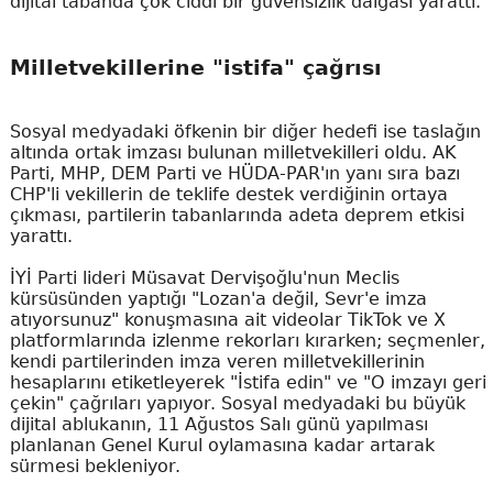
dijital tabanda çok ciddi bir güvensizlik dalgası yarattı.
Milletvekillerine "istifa" çağrısı
Sosyal medyadaki öfkenin bir diğer hedefi ise taslağın
altında ortak imzası bulunan milletvekilleri oldu. AK
Parti, MHP, DEM Parti ve HÜDA-PAR'ın yanı sıra bazı
CHP'li vekillerin de teklife destek verdiğinin ortaya
çıkması, partilerin tabanlarında adeta deprem etkisi
yarattı.
İYİ Parti lideri Müsavat Dervişoğlu'nun Meclis
kürsüsünden yaptığı "Lozan'a değil, Sevr'e imza
atıyorsunuz" konuşmasına ait videolar TikTok ve X
platformlarında izlenme rekorları kırarken; seçmenler,
kendi partilerinden imza veren milletvekillerinin
hesaplarını etiketleyerek "İstifa edin" ve "O imzayı geri
çekin" çağrıları yapıyor. Sosyal medyadaki bu büyük
dijital ablukanın, 11 Ağustos Salı günü yapılması
planlanan Genel Kurul oylamasına kadar artarak
sürmesi bekleniyor.