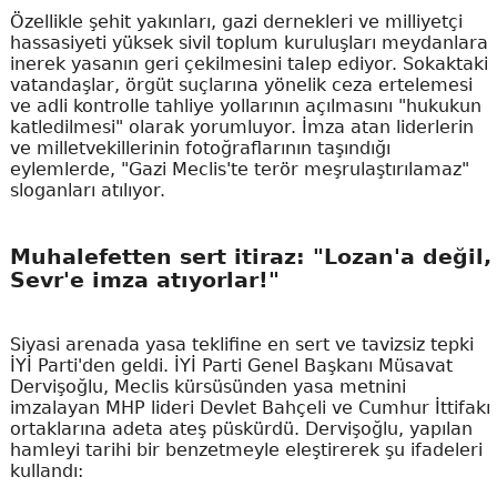
Özellikle şehit yakınları, gazi dernekleri ve milliyetçi
hassasiyeti yüksek sivil toplum kuruluşları meydanlara
inerek yasanın geri çekilmesini talep ediyor. Sokaktaki
vatandaşlar, örgüt suçlarına yönelik ceza ertelemesi
ve adli kontrolle tahliye yollarının açılmasını "hukukun
katledilmesi" olarak yorumluyor. İmza atan liderlerin
ve milletvekillerinin fotoğraflarının taşındığı
eylemlerde, "Gazi Meclis'te terör meşrulaştırılamaz"
sloganları atılıyor.
Muhalefetten sert itiraz: "Lozan'a değil,
Sevr'e imza atıyorlar!"
Siyasi arenada yasa teklifine en sert ve tavizsiz tepki
İYİ Parti'den geldi. İYİ Parti Genel Başkanı Müsavat
Dervişoğlu, Meclis kürsüsünden yasa metnini
imzalayan MHP lideri Devlet Bahçeli ve Cumhur İttifakı
ortaklarına adeta ateş püskürdü. Dervişoğlu, yapılan
hamleyi tarihi bir benzetmeyle eleştirerek şu ifadeleri
kullandı: