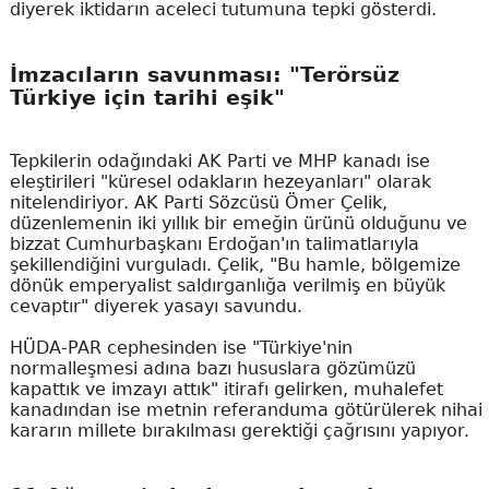
diyerek iktidarın aceleci tutumuna tepki gösterdi.
İmzacıların savunması: "Terörsüz
Türkiye için tarihi eşik"
Tepkilerin odağındaki AK Parti ve MHP kanadı ise
eleştirileri "küresel odakların hezeyanları" olarak
nitelendiriyor. AK Parti Sözcüsü Ömer Çelik,
düzenlemenin iki yıllık bir emeğin ürünü olduğunu ve
bizzat Cumhurbaşkanı Erdoğan'ın talimatlarıyla
şekillendiğini vurguladı. Çelik, "Bu hamle, bölgemize
dönük emperyalist saldırganlığa verilmiş en büyük
cevaptır" diyerek yasayı savundu.
HÜDA-PAR cephesinden ise "Türkiye'nin
normalleşmesi adına bazı hususlara gözümüzü
kapattık ve imzayı attık" itirafı gelirken, muhalefet
kanadından ise metnin referanduma götürülerek nihai
kararın millete bırakılması gerektiği çağrısını yapıyor.