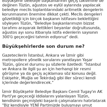
Büyükşehir belediye başkanlarının geçiş takvimine de
değinen Tüzün, ağustos ve eylül aylarında yapılacak
belediye meclis toplantılarındaki aritmetik dengelerin
korunmasının önemine dikkat çekti. Meclis dengeleri
gözetildiği için birçok başkanın istifasını beklettiğini
söyleyen Tüzün, "Belediye başkanlarımızın bizzat
tarafımı arayarak ilettikleri beyanlar doğrultusunda,
ağustos ayı sonu itibarıyla istifa edenlerin sayısının
300'ü geçeceğini tahmin ediyoruz" dedi.
Büyükşehirlerde son durum ne?
Gazetecilerin İstanbul, Ankara ve İzmir gibi
metropollere yönelik sorularını yanıtlayan Yaşar
Tüzün, güncel durumu şu sözlerle özetledi: "İstanbul
ve Ankara ile ilgili şu an için herhangi bir resmi
görüşme ya da geçiş açıklaması söz konusu değil.
Eskişehir, Muğla ve Tekirdağ gibi iller süreci kendi
içlerinde değerlendirecek."
İzmir Büyükşehir Belediye Başkanı Cemil Tugay'ın AK
Parti'ye geçeceği iddialarını yalanlayan Tüzün,
kendisinin geçmişteki başarılı çalışmalarını hatırlatarak
"Biz kendisiyle YENİ Partimizde buluşmayı umut