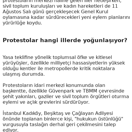
protestoların merkezi haline gelen iller netleşirken,
sivil toplum kuruluşları ve kadın hareketleri de 11
Ağustos Salı günü gerçekleşecek Genel Kurul
oylamasına kadar sürdürecekleri yeni eylem planlarını
yürürlüğe koydu.
Protestolar hangi illerde yoğunlaşıyor?
Yasa teklifine yönelik toplumsal öfke ve kitlesel
yürüyüşler, özellikle milliyetçi hassasiyetlerin yüksek
olduğu kentler ile metropollerde kritik noktalara
ulaşmış durumda.
Protestoların idari merkezi konumunda olan
başkentte, özellikle Güvenpark ve TBMM çevresinde
şehit yakınları, gaziler ve sivil toplum örgütleri oturma
eylemi ve açlık grevlerini sürdürüyor.
İstanbul Kadıköy, Beşiktaş ve Çağlayan Adliyesi
önünde toplanan binlerce kişi, "hukukun üstünlüğü"
vurgusuyla taslağın derhal geri çekilmesini talep
ediyor.