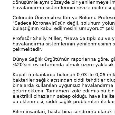
dönüşümle aynı düzeyde bir yenilenmeye ihti
havalandırma sistemlerinin revize edilmesi g
Colorado Üniversitesi Kimya Bölümü Profesör
"Sadece Koronavirüsün değil, solunum yolunu
bulaştığının kabul edilmesini umuyoruz" şekl
Profesör Shelly Miller, "Hava da tıpkı su ve yü
havalandırma sistemlerinin yenilenmesinin s
çekmektedir.
Dünya Sağlık Örgütü'nün raporlarına göre, 
%20'sini ev ortamında olmak üzere yaklaşık 
Kapalı mekanlarda bulunan 0,03 ile 0,06 mik
bakteriler sağlık açısından ciddi tehditler olu
binalarda kullanılan uygunsuz havalandırma s
getirmektedir. Tamamen izole edilmiş bu bin
elektrikli cihazların sebep olduğu hava kali
da eklenmesi, ciddi sağlık problemleri ile k
Bilim insanları, hasta bina sendromu olarak is