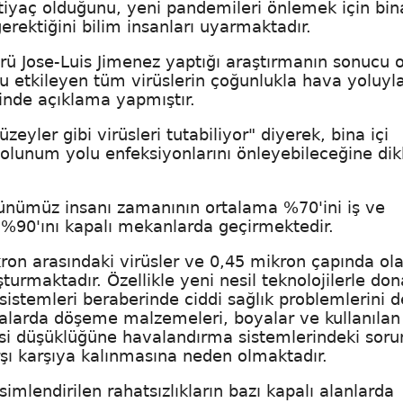
yaç olduğunu, yeni pandemileri önlemek için bina
erektiğini bilim insanları uyarmaktadır.
ü Jose-Luis Jimenez yaptığı araştırmanın sonucu o
 etkileyen tüm virüslerin çoğunlukla hava yoluyl
inde açıklama yapmıştır.
zeyler gibi virüsleri tutabiliyor" diyerek, bina içi
olunum yolu enfeksiyonlarını önleyebileceğine dik
günümüz insanı zamanının ortalama %70'ini iş ve
%90'ını kapalı mekanlarda geçirmektedir.
ron arasındaki virüsler ve 0,45 mikron çapında ol
şturmaktadır. Özellikle yeni nesil teknolojilerle don
istemleri beraberinde ciddi sağlık problemlerini d
alarda döşeme malzemeleri, boyalar ve kullanılan
tesi düşüklüğüne havalandırma sistemlerindeki soru
arşı karşıya kalınmasına neden olmaktadır.
imlendirilen rahatsızlıkların bazı kapalı alanlarda