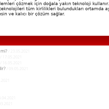
blemleri çözmek için doğala yakın teknoloji kullanır
 teknolojileri tüm kirlilikleri bulundukları ortamda 
sin ve kalıcı bir çözüm sağlar.
 mi?
/ 23.05.2021
/ 17.05.2021
/ 16.05.2021
ir?
/ 09.05.2021
4.2021
4.04.2021
03.2021