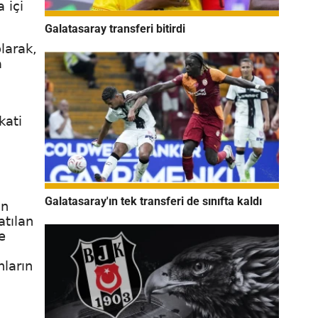
 içi
Galatasaray transferi bitirdi
larak,
a
kati
Galatasaray'ın tek transferi de sınıfta kaldı
an
atılan
e
nların