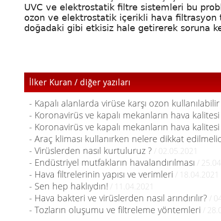
UVC ve elektrostatik filtre sistemleri bu pro
ozon ve elektrostatik içerikli hava filtrasyon
doğadaki gibi etkisiz hale getirerek soruna ke
İlker Kuran / diğer yazıları
- Kapalı alanlarda virüse karşı ozon kullanılabilir
- Koronavirüs ve kapalı mekanların hava kalitesi
- Koronavirüs ve kapalı mekanların hava kalitesi
- Araç kliması kullanırken nelere dikkat edilmelid
- Virüslerden nasıl kurtuluruz ?
/ 02.05.2021
- Endüstriyel mutfakların havalandırılması
/ 25.0
- Hava filtrelerinin yapısı ve verimleri
/ 18.04.2021
- Sen hep haklıydın!
/ 11.04.2021
- Hava bakteri ve virüslerden nasıl arındırılır?
/ 0
- Tozların oluşumu ve filtreleme yöntemleri
/ 28.