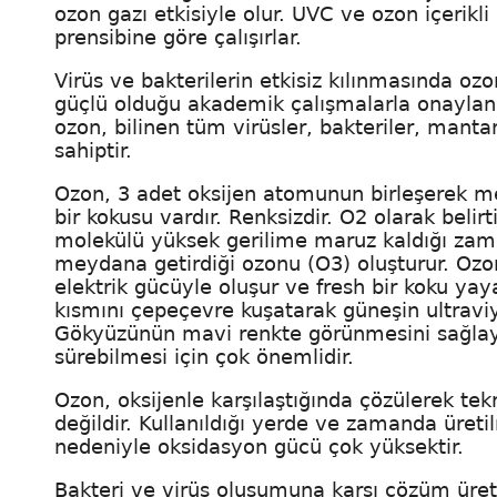
ozon gazı etkisiyle olur. UVC ve ozon içerikl
prensibine göre çalışırlar.
Virüs ve bakterilerin etkisiz kılınmasında o
güçlü olduğu akademik çalışmalarla onaylanm
ozon, bilinen tüm virüsler, bakteriler, manta
sahiptir.
Ozon, 3 adet oksijen atomunun birleşerek meyda
bir kokusu vardır. Renksizdir. O2 olarak bel
molekülü yüksek gerilime maruz kaldığı zama
meydana getirdiği ozonu (O3) oluşturur. Ozo
elektrik gücüyle oluşur ve fresh bir koku yay
kısmını çepeçevre kuşatarak güneşin ultraviyo
Gökyüzünün mavi renkte görünmesini sağlay
sürebilmesi için çok önemlidir.
Ozon, oksijenle karşılaştığında çözülerek t
değildir. Kullanıldığı yerde ve zamanda üreti
nedeniyle oksidasyon gücü çok yüksektir.
Bakteri ve virüs oluşumuna karşı çözüm üretm