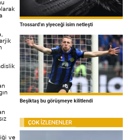
nu
olarak
a
Trossard'ın yiyeceği isim netleşti
a,
erjik
n
dislik
an
gın
Beşiktaş bu görüşmeye kilitlendi
an
sız
iği ve