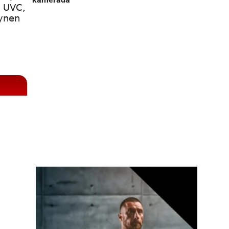
. UVC,
aynen