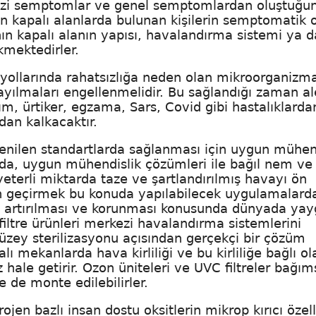
 dizi semptomlar ve genel semptomlardan oluştuğu
n kapalı alanlarda bulunan kişilerin semptomatik 
nın kapalı alanın yapısı, havalandırma sistemi ya d
kmektedirler.
 yollarında rahatsızlığa neden olan mikroorganizm
yayılmaları engellenmelidir. Bu sağlandığı zaman al
stım, ürtiker, egzama, Sars, Covid gibi hastalıklarda
dan kalkacaktır.
stenilen standartlarda sağlanması için uygun mühen
ada, uygun mühendislik çözümleri ile bağıl nem ve
yeterli miktarda taze ve şartlandırılmış havayı ön
den geçirmek bu konuda yapılabilecek uygulamalard
inin artırılması ve korunması konusunda dünyada yay
filtre ürünleri merkezi havalandırma sistemlerini
üzey sterilizasyonu açısından gerçekçi bir çözüm
ı mekanlarda hava kirliliği ve bu kirliliğe bağlı ol
hale getirir. Ozon üniteleri ve UVC filtreler bağım
e de monte edilebilirler.
ojen bazlı insan dostu oksitlerin mikrop kırıcı özell