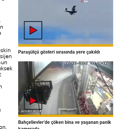
a
an
e
eskin
Paraşütçü gösteri sırasında yere çakıldı
sijen
mun
üksek
t
n
ı
Bahçelievler’de çöken bina ve yaşanan panik
on,
kamerada