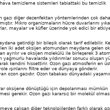
i hava temizleme sistemleri tabiattaki bu temizlik
zon gazı diğer dezenfektan yöntemlerinden çok dah
ıştır. Mikro organizmaların hücre duvarlarını yık
rlar, mayalar ve küfler üzerinde yok edici bir etkiy
na getirdiği bir bileşik olarak tarif edilebilir. K
irtilen iki adet oksijen atomundan meydana gelen ok
n ayrılır ve oksijen molekülü ile birleşerek 3 ato
n yağmurlu havalarda yıldırımlar sonucu oluşan y
arak kendini hissettirir. Ozon gazı atmosferin en üs
le ışınlarını filtre eder ve dünyaya gönderir.
an ozon gazıdır. Ozon tabakası dünyadaki yaşamı
ekrar oksijene dönüştüğü için depolanması mümkün
lmesi gerekir. Ozon gazı kararsız bir molekül olmas
eye çalışan diğer teknolojilerden farklı olarak oz