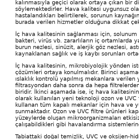
kalınmasıyla geçici olarak ortaya çıkan bir
söylemektedirler. Hava kalitesi uygunsuz ola
hastalandıkları belirtilerek, sorunun kaynağı
burada verilen hizmetler olduğuna dikkat çe
İç hava kalitesinin sağlanması için, solunum
bakteri, virüs vb. zararlıların iç ortamlarda 
burun nezlesi, sinüzit, alerjik göz nezlesi, a
kaynaklanan sağlık ve iş kaybı sorunları orta
İç hava kalitesinin, mikrobiyolojik yönden i
çözümleri ortaya konulmalıdır. Birinci aşam
ıslaklık kontrolü yapılmış mekanlara verilen 
filtrasyondan daha sonra da hepa filtreler
biridir. İkinci aşamada ise, iç hava kalites
olarak kullanılan yeni teknoloji ozon ve UVC 
kullanan tüm kapalı mekanlar için hava ve y
sunmaktadır. Ozon ve UVC filtre ürünleri kapal
yüzeylerde oluşan mikroorganizmaları etkisiz 
çalışabildikleri gibi havalandırma sistemlerin
Tabiattaki doğal temizlik, UVC ve oksijen-hidr