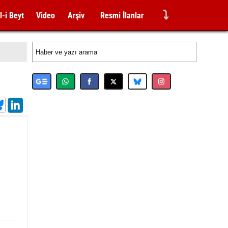
⤵
l-i Beyt
Video
Arşiv
Resmi İlanlar