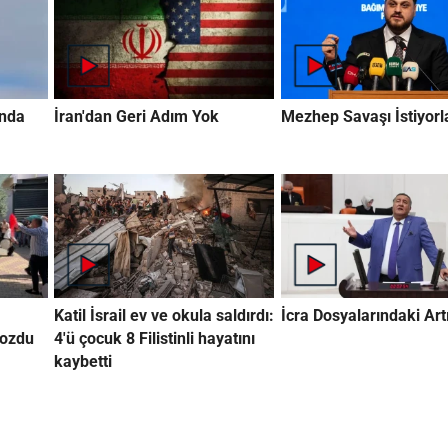
ında
İran'dan Geri Adım Yok
Mezhep Savaşı İstiyorl
Katil İsrail ev ve okula saldırdı:
İcra Dosyalarındaki Artı
bozdu
4'ü çocuk 8 Filistinli hayatını
kaybetti