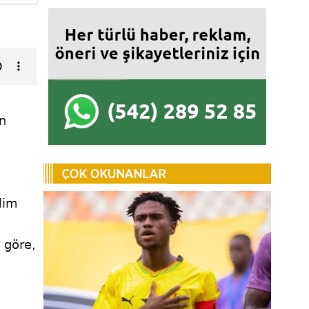
n
lim
 göre,