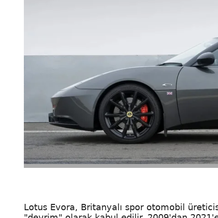
Lotus Evora, Britanyalı spor otomobil üretici
"devrim" olarak kabul edilir. 2009'dan 2021'