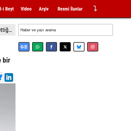
⤵
l-i Beyt
Video
Arşiv
Resmi İlanlar
İsrail'in Gazze'de ateşkesin ikinci aşamasının uygulanmasına ilişkin yeni yol haritasını reddettiği bildirildi
 bir