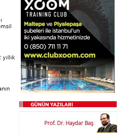
ı
emsil
yıllık
anın
Prof. Dr. Haydar Baş