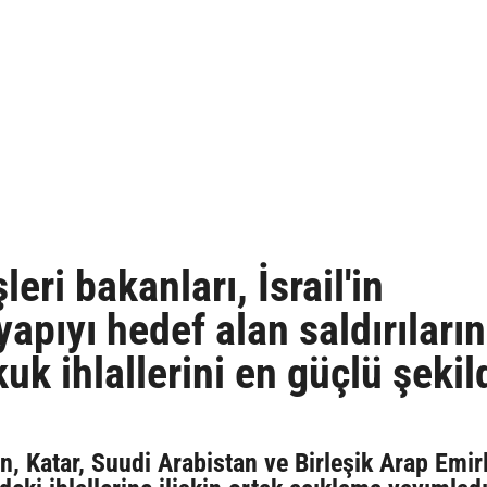
eri bakanları, İsrail'in
yapıyı hedef alan saldırıların
kuk ihlallerini en güçlü şekil
, Katar, Suudi Arabistan ve Birleşik Arap Emirl