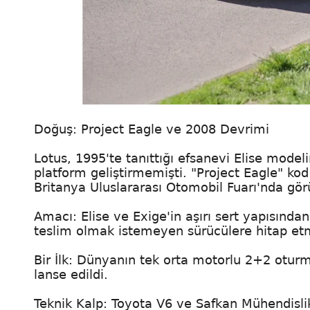
Doğuş: Project Eagle ve 2008 Devrimi
Lotus, 1995'te tanıttığı efsanevi Elise mode
platform geliştirmemişti. "Project Eagle" kod
Britanya Uluslararası Otomobil Fuarı'nda gör
Amacı: Elise ve Exige'in aşırı sert yapısın
teslim olmak istemeyen sürücülere hitap et
Bir İlk: Dünyanın tek orta motorlu 2+2 oturm
lanse edildi.
Teknik Kalp: Toyota V6 ve Safkan Mühendisli