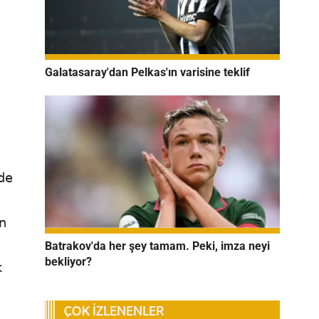
Galatasaray'dan Pelkas'ın varisine teklif
'de
n
Batrakov'da her şey tamam. Peki, imza neyi
bekliyor?
k