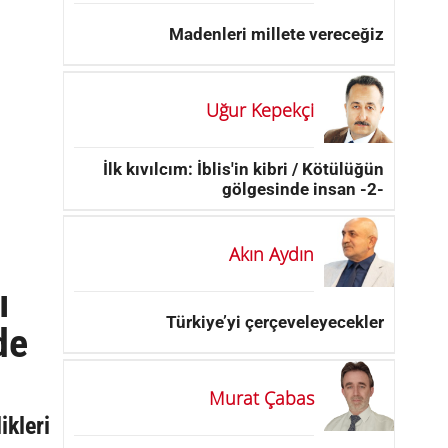
Madenleri millete vereceğiz
Uğur Kepekçi
İlk kıvılcım: İblis'in kibri / Kötülüğün
gölgesinde insan -2-
Akın Aydın
ı
Türkiye’yi çerçeveleyecekler
de
Murat Çabas
ikleri