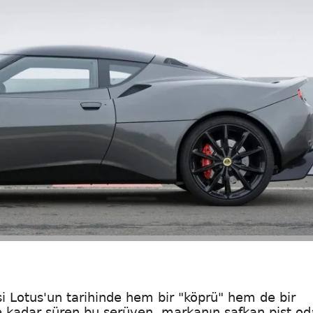
si Lotus'un tarihinde hem bir "köprü" hem de bir
e kadar süren bu serüven, markanın safkan pist od