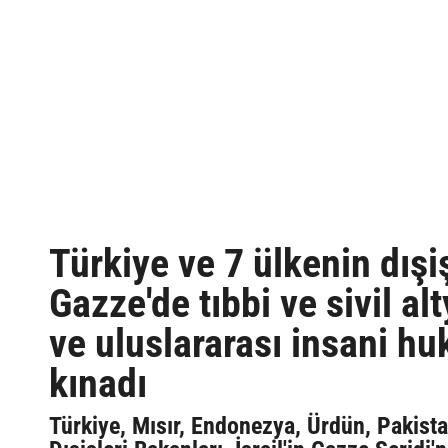
Türkiye ve 7 ülkenin dışişl
Gazze'de tıbbi ve sivil alt
ve uluslararası insani hu
kınadı
Türkiye, Mısır, Endonezya, Ürdün, Pakistan