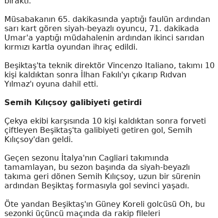
bıraktı.
Müsabakanın 65. dakikasında yaptığı faulün ardından
sarı kart gören siyah-beyazlı oyuncu, 71. dakikada
Umar'a yaptığı müdahalenin ardından ikinci sarıdan
kırmızı kartla oyundan ihraç edildi.
Beşiktaş'ta teknik direktör Vincenzo Italiano, takımı 10
kişi kaldıktan sonra İlhan Fakılı'yı çıkarıp Rıdvan
Yılmaz'ı oyuna dahil etti.
Semih Kılıçsoy galibiyeti getirdi
Çekya ekibi karşısında 10 kişi kaldıktan sonra forveti
çiftleyen Beşiktaş'ta galibiyeti getiren gol, Semih
Kılıçsoy'dan geldi.
Geçen sezonu İtalya'nın Cagliari takımında
tamamlayan, bu sezon başında da siyah-beyazlı
takıma geri dönen Semih Kılıçsoy, uzun bir sürenin
ardından Beşiktaş formasıyla gol sevinci yaşadı.
Öte yandan Beşiktaş'ın Güney Koreli golcüsü Oh, bu
sezonki üçüncü maçında da rakip fileleri