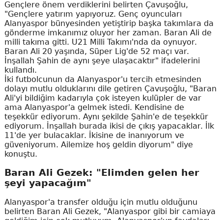
Gençlere önem verdiklerini belirten Çavuşoğlu,
"Gençlere yatırım yapıyoruz. Genç oyuncuları
Alanyaspor bünyesinden yetiştirip başka takımlara da
gönderme imkanımız oluyor her zaman. Baran Ali de
milli takıma gitti. U21 Milli Takımı'nda da oynuyor.
Baran Ali 20 yaşında, Süper Lig'de 52 maçı var.
İnşallah Şahin de aynı şeye ulaşacaktır" ifadelerini
kullandı.
İki futbolcunun da Alanyaspor'u tercih etmesinden
dolayı mutlu olduklarını dile getiren Çavuşoğlu, "Baran
Ali'yi bildiğim kadarıyla çok isteyen kulüpler de var
ama Alanyaspor'a gelmek istedi. Kendisine de
teşekkür ediyorum. Aynı şekilde Şahin'e de teşekkür
ediyorum. İnşallah burada ikisi de çıkış yapacaklar. İlk
11'de yer bulacaklar. İkisine de inanıyorum ve
güveniyorum. Ailemize hoş geldin diyorum" diye
konuştu.
Baran Ali Gezek: "Elimden gelen her
şeyi yapacağım"
Alanyaspor'a transfer olduğu için mutlu olduğunu
belirten Baran Ali Gezek, "Alanyaspor gibi bir camiaya