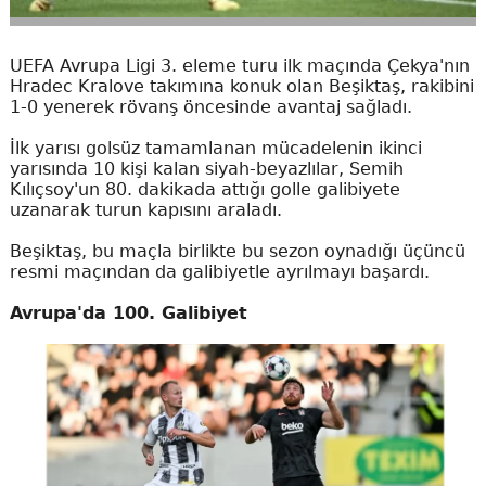
UEFA Avrupa Ligi 3. eleme turu ilk maçında Çekya'nın
Hradec Kralove takımına konuk olan Beşiktaş, rakibini
1-0 yenerek rövanş öncesinde avantaj sağladı.
İlk yarısı golsüz tamamlanan mücadelenin ikinci
yarısında 10 kişi kalan siyah-beyazlılar, Semih
Kılıçsoy'un 80. dakikada attığı golle galibiyete
uzanarak turun kapısını araladı.
Beşiktaş, bu maçla birlikte bu sezon oynadığı üçüncü
resmi maçından da galibiyetle ayrılmayı başardı.
Avrupa'da 100. Galibiyet