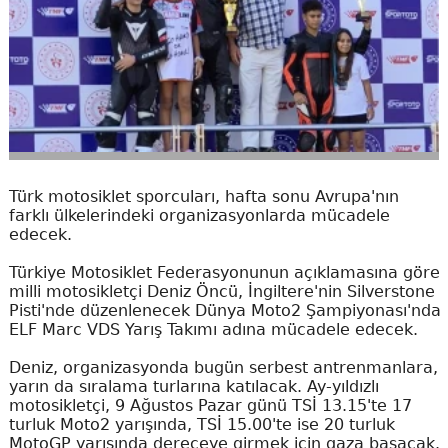
Türk motosiklet sporcuları, hafta sonu Avrupa'nın
farklı ülkelerindeki organizasyonlarda mücadele
edecek.
Türkiye Motosiklet Federasyonunun açıklamasına göre
milli motosikletçi Deniz Öncü, İngiltere'nin Silverstone
Pisti'nde düzenlenecek Dünya Moto2 Şampiyonası'nda
ELF Marc VDS Yarış Takımı adına mücadele edecek.
Deniz, organizasyonda bugün serbest antrenmanlara,
yarın da sıralama turlarına katılacak. Ay-yıldızlı
motosikletçi, 9 Ağustos Pazar günü TSİ 13.15'te 17
turluk Moto2 yarışında, TSİ 15.00'te ise 20 turluk
MotoGP yarışında dereceye girmek için gaza basacak.