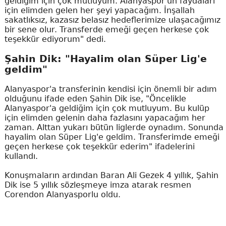
geldiğim için çok mutluyum. Alanyaspor'un faydaları
için elimden gelen her şeyi yapacağım. İnşallah
sakatlıksız, kazasız belasız hedeflerimize ulaşacağımız
bir sene olur. Transferde emeği geçen herkese çok
teşekkür ediyorum" dedi.
Şahin Dik: "Hayalim olan Süper Lig'e
geldim"
Alanyaspor'a transferinin kendisi için önemli bir adım
olduğunu ifade eden Şahin Dik ise, "Öncelikle
Alanyaspor'a geldiğim için çok mutluyum. Bu kulüp
için elimden gelenin daha fazlasını yapacağım her
zaman. Alttan yukarı bütün liglerde oynadım. Sonunda
hayalim olan Süper Lig'e geldim. Transferimde emeği
geçen herkese çok teşekkür ederim" ifadelerini
kullandı.
Konuşmaların ardından Baran Ali Gezek 4 yıllık, Şahin
Dik ise 5 yıllık sözleşmeye imza atarak resmen
Corendon Alanyasporlu oldu.