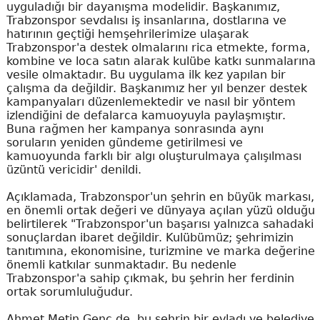
uyguladığı bir dayanışma modelidir. Başkanımız,
Trabzonspor sevdalısı iş insanlarına, dostlarına ve
hatırının geçtiği hemşehrilerimize ulaşarak
Trabzonspor'a destek olmalarını rica etmekte, forma,
kombine ve loca satın alarak kulübe katkı sunmalarına
vesile olmaktadır. Bu uygulama ilk kez yapılan bir
çalışma da değildir. Başkanımız her yıl benzer destek
kampanyaları düzenlemektedir ve nasıl bir yöntem
izlendiğini de defalarca kamuoyuyla paylaşmıştır.
Buna rağmen her kampanya sonrasında aynı
soruların yeniden gündeme getirilmesi ve
kamuoyunda farklı bir algı oluşturulmaya çalışılması
üzüntü vericidir' denildi.
Açıklamada, Trabzonspor'un şehrin en büyük markası,
en önemli ortak değeri ve dünyaya açılan yüzü olduğu
belirtilerek "Trabzonspor'un başarısı yalnızca sahadaki
sonuçlardan ibaret değildir. Kulübümüz; şehrimizin
tanıtımına, ekonomisine, turizmine ve marka değerine
önemli katkılar sunmaktadır. Bu nedenle
Trabzonspor'a sahip çıkmak, bu şehrin her ferdinin
ortak sorumluluğudur.
Ahmet Metin Genç de, bu şehrin bir evladı ve belediye