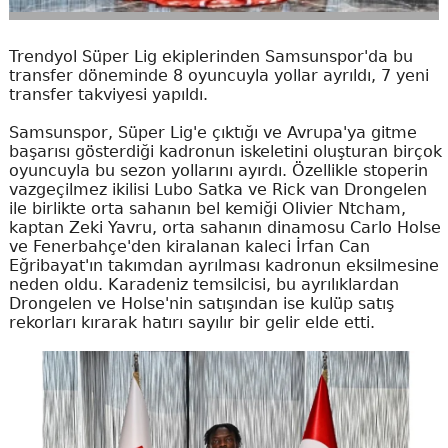
Trendyol Süper Lig ekiplerinden Samsunspor'da bu
transfer döneminde 8 oyuncuyla yollar ayrıldı, 7 yeni
transfer takviyesi yapıldı.
Samsunspor, Süper Lig'e çıktığı ve Avrupa'ya gitme
başarısı gösterdiği kadronun iskeletini oluşturan birçok
oyuncuyla bu sezon yollarını ayırdı. Özellikle stoperin
vazgeçilmez ikilisi Lubo Satka ve Rick van Drongelen
ile birlikte orta sahanın bel kemiği Olivier Ntcham,
kaptan Zeki Yavru, orta sahanın dinamosu Carlo Holse
ve Fenerbahçe'den kiralanan kaleci İrfan Can
Eğribayat'ın takımdan ayrılması kadronun eksilmesine
neden oldu. Karadeniz temsilcisi, bu ayrılıklardan
Drongelen ve Holse'nin satışından ise kulüp satış
rekorları kırarak hatırı sayılır bir gelir elde etti.