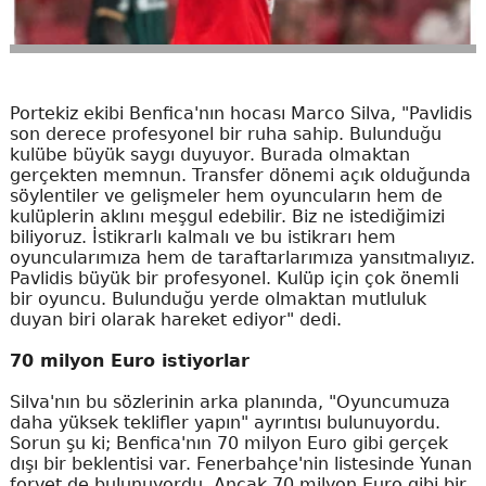
Portekiz ekibi Benfica'nın hocası Marco Silva, "Pavlidis
son derece profesyonel bir ruha sahip. Bulunduğu
kulübe büyük saygı duyuyor. Burada olmaktan
gerçekten memnun. Transfer dönemi açık olduğunda
söylentiler ve gelişmeler hem oyuncuların hem de
kulüplerin aklını meşgul edebilir. Biz ne istediğimizi
biliyoruz. İstikrarlı kalmalı ve bu istikrarı hem
oyuncularımıza hem de taraftarlarımıza yansıtmalıyız.
Pavlidis büyük bir profesyonel. Kulüp için çok önemli
bir oyuncu. Bulunduğu yerde olmaktan mutluluk
duyan biri olarak hareket ediyor" dedi.
70 milyon Euro istiyorlar
Silva'nın bu sözlerinin arka planında, "Oyuncumuza
daha yüksek teklifler yapın" ayrıntısı bulunuyordu.
Sorun şu ki; Benfica'nın 70 milyon Euro gibi gerçek
dışı bir beklentisi var. Fenerbahçe'nin listesinde Yunan
forvet de bulunuyordu. Ancak 70 milyon Euro gibi bir