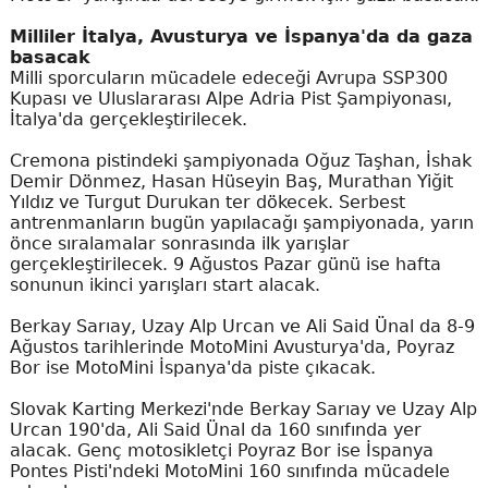
Milliler İtalya, Avusturya ve İspanya'da da gaza
basacak
Milli sporcuların mücadele edeceği Avrupa SSP300
Kupası ve Uluslararası Alpe Adria Pist Şampiyonası,
İtalya'da gerçekleştirilecek.
Cremona pistindeki şampiyonada Oğuz Taşhan, İshak
Demir Dönmez, Hasan Hüseyin Baş, Murathan Yiğit
Yıldız ve Turgut Durukan ter dökecek. Serbest
antrenmanların bugün yapılacağı şampiyonada, yarın
önce sıralamalar sonrasında ilk yarışlar
gerçekleştirilecek. 9 Ağustos Pazar günü ise hafta
sonunun ikinci yarışları start alacak.
Berkay Sarıay, Uzay Alp Urcan ve Ali Said Ünal da 8-9
Ağustos tarihlerinde MotoMini Avusturya'da, Poyraz
Bor ise MotoMini İspanya'da piste çıkacak.
Slovak Karting Merkezi'nde Berkay Sarıay ve Uzay Alp
Urcan 190'da, Ali Said Ünal da 160 sınıfında yer
alacak. Genç motosikletçi Poyraz Bor ise İspanya
Pontes Pisti'ndeki MotoMini 160 sınıfında mücadele