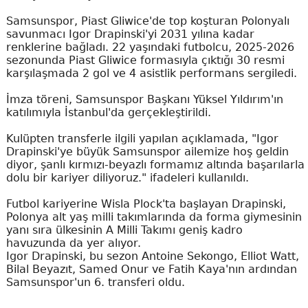
Samsunspor, Piast Gliwice'de top koşturan Polonyalı
savunmacı Igor Drapinski'yi 2031 yılına kadar
renklerine bağladı. 22 yaşındaki futbolcu, 2025-2026
sezonunda Piast Gliwice formasıyla çıktığı 30 resmi
karşılaşmada 2 gol ve 4 asistlik performans sergiledi.
İmza töreni, Samsunspor Başkanı Yüksel Yıldırım'ın
katılımıyla İstanbul'da gerçekleştirildi.
Kulüpten transferle ilgili yapılan açıklamada, "Igor
Drapinski'ye büyük Samsunspor ailemize hoş geldin
diyor, şanlı kırmızı-beyazlı formamız altında başarılarla
dolu bir kariyer diliyoruz." ifadeleri kullanıldı.
Futbol kariyerine Wisla Plock'ta başlayan Drapinski,
Polonya alt yaş milli takımlarında da forma giymesinin
yanı sıra ülkesinin A Milli Takımı geniş kadro
havuzunda da yer alıyor.
Igor Drapinski, bu sezon Antoine Sekongo, Elliot Watt,
Bilal Beyazıt, Samed Onur ve Fatih Kaya'nın ardından
Samsunspor'un 6. transferi oldu.