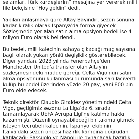
selamlar, Türk kardeşlerim" mesajına yer vererek milli
file bekçisine "Hoş geldin" dedi.
Yapılan anlaşmaya göre Altay Bayındır, sezon sonuna
kadar kiralık olarak İspanya'da forma giyecek.
Sözleşmede yer alan satın alma opsiyon bedeli ise 4
milyon Euro olarak belirlendi.
Bu bedel, milli kalecinin sahaya çıkacağı maç sayısına
bağlı olarak yukarı yönlü değişiklik gösterebilecek.
Diğer yandan, 2023 yılında Fenerbahçe'den
Manchester United'a transfer olan Altay'ın
sözleşmesindeki madde gereği, Celta Vigo'nun satın
alma opsiyonunu kullanması durumunda sarı-lacivertli
kulüp bu bedel üzerinden yüzde 20 pay, yani 800 bin
Euro elde edecek.
Teknik direktör Claudio Giraldez yönetimindeki Celta
Vigo, geçtiğimiz sezonu La Liga'da 6. sırada
tamamlayarak UEFA Avrupa Ligi'ne katılma hakkı
kazanmıştı. Düzenli oynayabileceği bir takıma gitmek
isteyen tecrübeli kalecinin, İspanyol ekibinin
İtalya'daki sezon öncesi hazırlık kampına doğrudan
katılacağı; Sassuolo ve Napoli ile oynanacak hazırlık