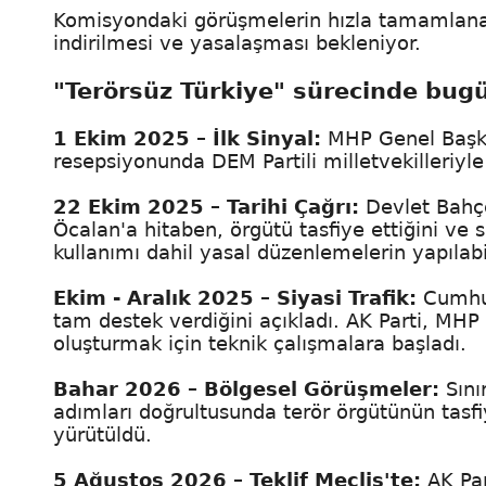
Komisyondaki görüşmelerin hızla tamamlanar
indirilmesi ve yasalaşması bekleniyor.
"Terörsüz Türkiye" sürecinde bugü
1 Ekim 2025 – İlk Sinyal:
MHP Genel Başka
resepsiyonunda DEM Partili milletvekilleriyle 
22 Ekim 2025 – Tarihi Çağrı:
Devlet Bahçe
Öcalan'a hitaben, örgütü tasfiye ettiğini ve 
kullanımı dahil yasal düzenlemelerin yapılabil
Ekim - Aralık 2025 – Siyasi Trafik:
Cumhur
tam destek verdiğini açıkladı. AK Parti, MH
oluşturmak için teknik çalışmalara başladı.
Bahar 2026 – Bölgesel Görüşmeler:
Sını
adımları doğrultusunda terör örgütünün tasfiy
yürütüldü.
5 Ağustos 2026 – Teklif Meclis'te:
AK Pa