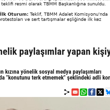
 teklifi resmi olarak TBMM Başkanlığına sunuldu.
 İlk Oturum:
Teklif, TBMM Adalet Komisyonu'nda
protestoları ve sert tartışmalar eşliğinde ilk kez
önelik paylaşımlar yapan kişi
ın kızına yönelik sosyal medya paylaşımları
da "konutunu terk etmemek" şeklindeki adli kon