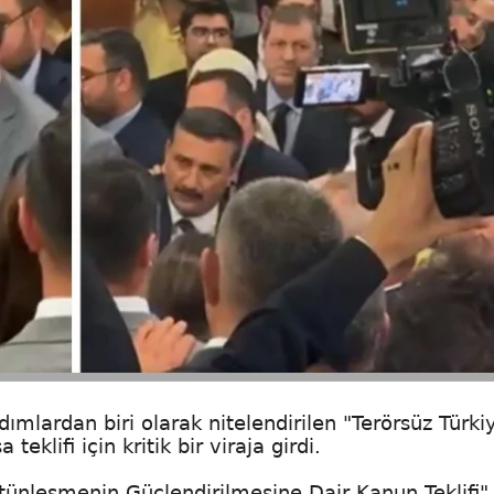
dımlardan biri olarak nitelendirilen "Terörsüz Türki
eklifi için kritik bir viraja girdi.
ünleşmenin Güçlendirilmesine Dair Kanun Teklifi"