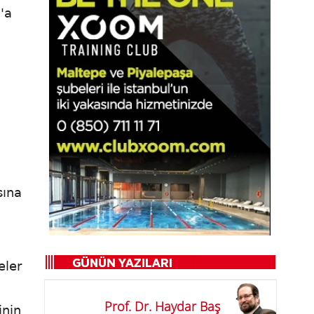
'a
sına
eler
Prof. Dr. Haydar Baş
inin