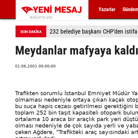
Yazarlar
Günde
08 AĞUSTOS 2026
232 belediye başkanı CHP’den istifa 
Meydanlar mafyaya kald
01.06.2001 00:00:00
Trafikten sorumlu İstanbul Emniyet Müdür Yar
olmaması nedeniyle ortaya çıkan kaçak otopa
bu suça hapis cezası getirilmesi gerektiğini b
toplam 252 bin taşıt kapasiteli otopark bulun
ortalama 10 araca bir araçlık park yeri düştü
olması nedeniyle de çok sayıda yerli ve yaban
çeken Ağdere, "Trafikteki araç sayısındaki art