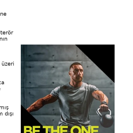
öne
terör
nın
 üzeri
ca
e
lmış
 dışı