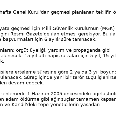
afta Genel Kurul'dan geçmesi planlanan teklifin 
ata geçmesi için Milli Güvenlik Kurulu'nun (MGK) 
tığını Resmi Gazete'de ilan etmesi gerekiyor. Bu ila
başvurmaları için 6 aylık süre tanınacak.
nların; örgüt üyeliği, yardım ve propaganda gibi
elenecek. 15 yıl altı hapis cezaları için 5 yıl, 15 yıl
k.
işilere erteleme süresine göre 2 ya da 3 yıl boyun
lanacak. Süreç içinde yeni bir terör suçu işlenirs
erden devam edecek.
enlemede 1 Haziran 2005 öncesindeki ağırlaştırı
en adam öldürme gibi ağır suçlar tamamen kapsam
an ve Kandil'deki tepe yöneticilerin yasadan