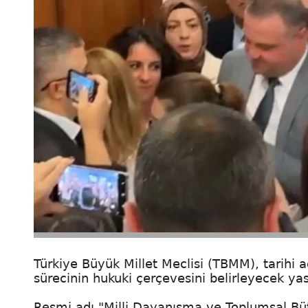
Türkiye Büyük Millet Meclisi (TBMM), tarihi a
sürecinin hukuki çerçevesini belirleyecek yasa t
Resmi adı "Milli Dayanışma ve Toplumsal Büt