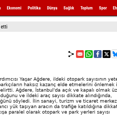
m
Ekonomi
Politika
Dünya
Sağlık
Toplum
Spor
Eh
etti
ı
dımcısı Yaşar Ağdere, ildeki otopark sayısının yete
rkçıların haksız kazanç elde etmelerini önlemek i
elirtti. Ağdere, İstanbul'da açık ve kapalı olmak ü
duğunu ve ildeki araç sayısı dikkate alındığında,
ğünü söyledi. İlin sanayi, turizm ve ticaret merkez
cı yük taşıyan aracın da trafiğe katıldığına dikkat
ışa paralel olarak otopark ve park yerleri sayısı