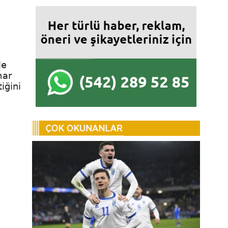
le
mar
iğini