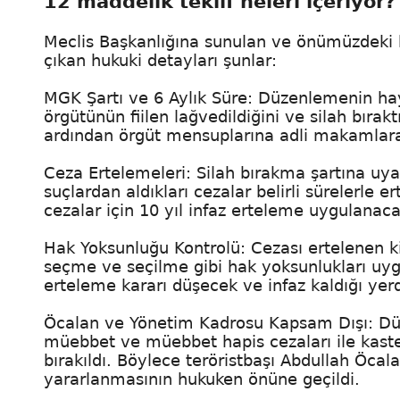
12 maddelik teklif neleri içeriyor?
Meclis Başkanlığına sunulan ve önümüzdeki h
çıkan hukuki detayları şunlar:
MGK Şartı ve 6 Aylık Süre: Düzenlemenin hay
örgütünün fiilen lağvedildiğini ve silah bırak
ardından örgüt mensuplarına adli makamlara 
Ceza Ertelemeleri: Silah bırakma şartına uya
suçlardan aldıkları cezalar belirli sürelerle ert
cezalar için 10 yıl infaz erteleme uygulanaca
Hak Yoksunluğu Kontrolü: Cezası ertelenen k
seçme ve seçilme gibi hak yoksunlukları uygu
erteleme kararı düşecek ve infaz kaldığı y
Öcalan ve Yönetim Kadrosu Kapsam Dışı: Düz
müebbet ve müebbet hapis cezaları ile kast
bırakıldı. Böylece teröristbaşı Abdullah Öcal
yararlanmasının hukuken önüne geçildi.