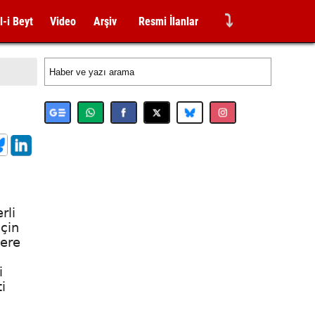
⤵
l-i Beyt
Video
Arşiv
Resmi İlanlar
rli
çin
zere
i
i