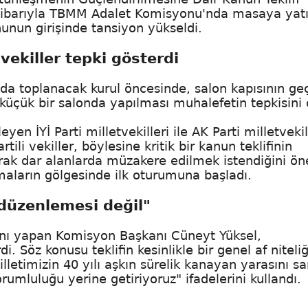
ibarıyla TBMM Adalet Komisyonu'nda masaya yatır
nun girişinde tansiyon yükseldi.
 vekiller tepki gösterdi
a toplanacak kurul öncesinde, salon kapısının ge
, küçük bir salonda yapılması muhalefetin tepkisini 
İYİ Parti milletvekilleri ile AK Parti milletvekil
tili vekiller, böylesine kritik bir kanun teklifinin
rak dar alanlarda müzakere edilmek istendiğini ön
maların gölgesinde ilk oturumuna başladı.
 düzenlemesi değil"
ını yapan Komisyon Başkanı Cüneyt Yüksel,
. Söz konusu teklifin kesinlikle bir genel af niteliğ
illetimizin 40 yılı aşkın sürelik kanayan yarasını s
orumluluğu yerine getiriyoruz" ifadelerini kullandı.