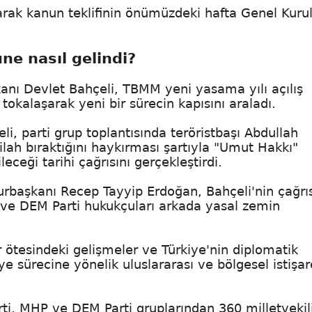
ak kanun teklifinin önümüzdeki hafta Genel Kurul
ne nasıl gelindi?
nı Devlet Bahçeli, TBMM yeni yasama yılı açılış
tokalaşarak yeni bir sürecin kapısını araladı.
li, parti grup toplantısında teröristbaşı Abdullah
silah bıraktığını haykırması şartıyla "Umut Hakkı"
eceği tarihi çağrısını gerçekleştirdi.
başkanı Recep Tayyip Erdoğan, Bahçeli'nin çağrı
P ve DEM Parti hukukçuları arkada yasal zemin
r ötesindeki gelişmeler ve Türkiye'nin diplomatik
e sürecine yönelik uluslararası ve bölgesel istişar
rti, MHP ve DEM Parti gruplarından 360 milletvekil