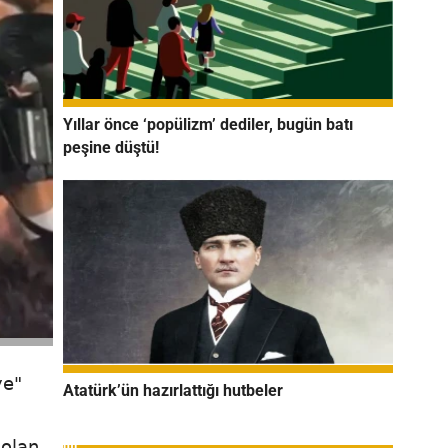
Yıllar önce ‘popülizm’ dediler, bugün batı
peşine düştü!
ye"
Atatürk’ün hazırlattığı hutbeler
 olan