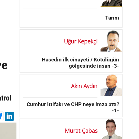
Tarım
Uğur Kepekçi
Hasedin ilk cinayeti / Kötülüğün
ye
gölgesinde insan -3-
Akın Aydın
trol
Cumhur ittifakı ve CHP neye imza attı?
-1-
Murat Çabas