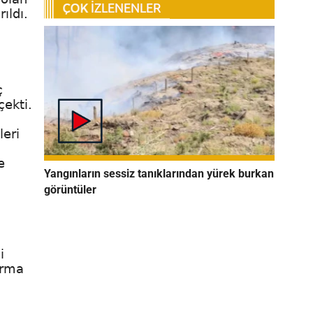
ıldı.
ç
çekti.
leri
e
Yangınların sessiz tanıklarından yürek burkan
görüntüler
i
arma