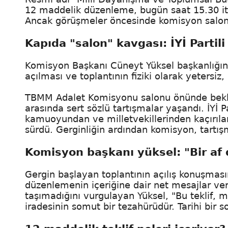
12 maddelik düzenleme, bugün saat 15.30 it
Ancak görüşmeler öncesinde komisyon salonu
Kapıda "salon" kavgası: İYİ Partili
Komisyon Başkanı Cüneyt Yüksel başkanlığınd
açılması ve toplantının fiziki olarak yetersiz
TBMM Adalet Komisyonu salonu önünde bekleyen 
arasında sert sözlü tartışmalar yaşandı. İYİ Par
kamuoyundan ve milletvekillerinden kaçırıla
sürdü. Gerginliğin ardından komisyon, tartış
Komisyon başkanı yüksel: "Bir af
Gergin başlayan toplantının açılış konuşmas
düzenlemenin içeriğine dair net mesajlar verdi
taşımadığını vurgulayan Yüksel, "Bu teklif, m
iradesinin somut bir tezahürüdür. Tarihi bir s