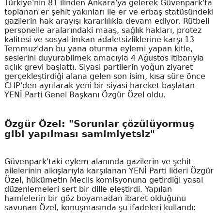
Türkiye'nin 81 ilinden Ankara'ya gelerek Güvenpark'ta
toplanan er şehit yakınları ile er ve erbaş statüsündeki
gazilerin hak arayışı kararlılıkla devam ediyor. Rütbeli
personelle aralarındaki maaş, sağlık hakları, protez
kalitesi ve sosyal imkan adaletsizliklerine karşı 13
Temmuz'dan bu yana oturma eylemi yapan kitle,
seslerini duyurabilmek amacıyla 4 Ağustos itibarıyla
açlık grevi başlattı. Siyasi partilerin yoğun ziyaret
gerçekleştirdiği alana gelen son isim, kısa süre önce
CHP'den ayrılarak yeni bir siyasi hareket başlatan
YENİ Parti Genel Başkanı Özgür Özel oldu.
Özgür Özel: "Sorunlar çözülüyormuş
gibi yapılması samimiyetsiz"
Güvenpark'taki eylem alanında gazilerin ve şehit
ailelerinin alkışlarıyla karşılanan YENİ Parti lideri Özgür
Özel, hükümetin Meclis komisyonuna getirdiği yasal
düzenlemeleri sert bir dille eleştirdi. Yapılan
hamlelerin bir göz boyamadan ibaret olduğunu
savunan Özel, konuşmasında şu ifadeleri kullandı: