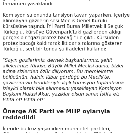
tamamen yasaklandı.
Komisyon salonunda tansiyon tavan yaparken, içeriye
alınmayan gazilerin sesi Meclis Genel Kurulu
kürsüsüne taşındı. İYİ Parti Bursa Milletvekili Selçuk
Türkoğlu, kürsüye Güvenpark'taki gazilerden aldığı
gerçek bir "gazi protez bacağı" ile çıktı. Kürsüden
protez bacağı kaldırarak iktidar sıralarına gösteren
Türkoğlu, sert bir tonda şu ifadeleri kullandı:
"Sayın gazilerimiz, dernek başkanlarımız, şehit
ailelerimiz; Türkiye Büyük Millet Meclisi adına, bizler
adına sizlerden özür diliyorum. Bu memlekette
bölücünün, hainin itibar gördüğü bu Meclis'te,
gazilerimizin kendileriyle ilgili komisyon toplantısına
izleyici olarak bile alınmasını yasaklayan Komisyon
Başkanı Hulusi Akar, yazıklar olsun sana! İstifa et!
İstifa et! İstifa et!"
Önerge AK Parti ve MHP oylarıyla
reddedildi
İçeride bu kriz yaşanırken muhalefet partileri,