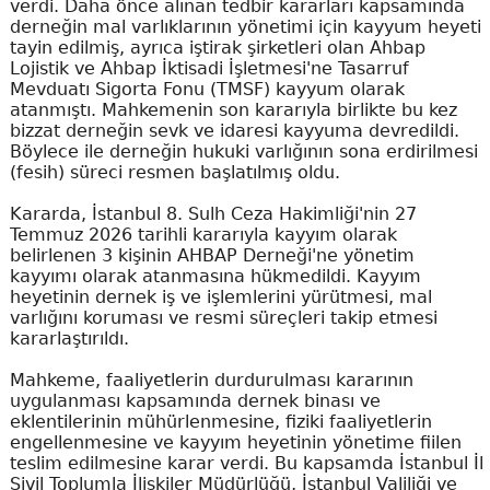
verdi. Daha önce alınan tedbir kararları kapsamında
derneğin mal varlıklarının yönetimi için kayyum heyeti
tayin edilmiş, ayrıca iştirak şirketleri olan Ahbap
Lojistik ve Ahbap İktisadi İşletmesi'ne Tasarruf
Mevduatı Sigorta Fonu (TMSF) kayyum olarak
atanmıştı. Mahkemenin son kararıyla birlikte bu kez
bizzat derneğin sevk ve idaresi kayyuma devredildi.
Böylece ile derneğin hukuki varlığının sona erdirilmesi
(fesih) süreci resmen başlatılmış oldu.
Kararda, İstanbul 8. Sulh Ceza Hakimliği'nin 27
Temmuz 2026 tarihli kararıyla kayyım olarak
belirlenen 3 kişinin AHBAP Derneği'ne yönetim
kayyımı olarak atanmasına hükmedildi. Kayyım
heyetinin dernek iş ve işlemlerini yürütmesi, mal
varlığını koruması ve resmi süreçleri takip etmesi
kararlaştırıldı.
Mahkeme, faaliyetlerin durdurulması kararının
uygulanması kapsamında dernek binası ve
eklentilerinin mühürlenmesine, fiziki faaliyetlerin
engellenmesine ve kayyım heyetinin yönetime fiilen
teslim edilmesine karar verdi. Bu kapsamda İstanbul İl
Sivil Toplumla İlişkiler Müdürlüğü, İstanbul Valiliği ve