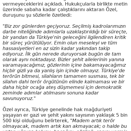
vermeyeceklerini açıkladı. Hukukçularla birlikte metin
üzerinde sabaha kadar çalıştıklarını aktaran Özel,
duruşunu şu sözlerle özetledi:
"Biz zor günlerden geçiyoruz. Seçilmiş kadrolarımızın
darbe niteliğinde adımlarla uzaklaştırıldığı bir süreçte,
bir yandan da Türkiye'nin geleceğini ilgilendiren kritik
bir süreç yürütülüyor. Emin olun meseleyi ve tüm
hassasiyetleri en az sizin kadar yakından takip
ediyoruz. İlk gün nerede duruyorsak bugün de tam
olarak aynı noktadayız. Bizler şehit ailelerinin yanına
varamayacağımız, gözlerinin içine bakamayacağımız
hiçbir gizli ya da yanlış işin içinde olmayız. Türkiye'de
terörün bitmesi, silahların tamamen susması, tek bir
silahın dahi terör örgütünün elinde kalmaması ve bir
daha hiçbir ocağa ateş düşmemesi için demokratik
zeminde adımlar atılmasını sonuna kadar
savunuyoruz."
Özel ayrıca, Türkiye genelinde hak mağduriyeti
yaşayan er gazi ve şehit yakını sayısının yaklaşık 5 bin
500 kişi olduğunu belirterek,
"Madem artık terör
olmayacak, madem artık kan akmayacak; o halde bu