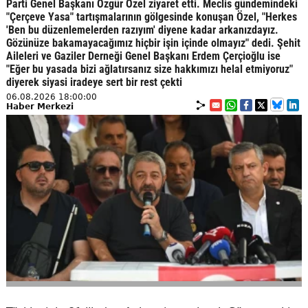
Parti Genel Başkanı Özgür Özel ziyaret etti. Meclis gündemindeki
"Çerçeve Yasa" tartışmalarının gölgesinde konuşan Özel, "Herkes
'Ben bu düzenlemelerden razıyım' diyene kadar arkanızdayız.
Gözünüze bakamayacağımız hiçbir işin içinde olmayız" dedi. Şehit
Aileleri ve Gaziler Derneği Genel Başkanı Erdem Çerçioğlu ise
"Eğer bu yasada bizi ağlatırsanız size hakkımızı helal etmiyoruz"
diyerek siyasi iradeye sert bir rest çekti
06.08.2026 18:00:00
Haber Merkezi