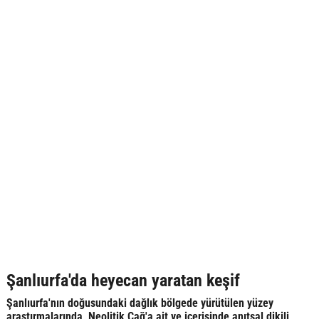
Şanlıurfa'da heyecan yaratan keşif
Şanlıurfa'nın doğusundaki dağlık bölgede yürütülen yüzey
araştırmalarında, Neolitik Çağ'a ait ve içerisinde anıtsal dikili