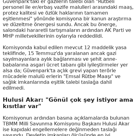
Güvenpark'taki er gazilerin talebi olan "Rütbeli
personel ile er/erbaş vazife malulleri arasındaki maaş,
protez kalitesi ve özlük haklarının tamamen
eşitlenmesi" yönünde komisyona bir kanun araştırma
ve düzeltme önergesi sundu. Ancak bu önerge,
salondaki hararetli tartışmaların ardından AK Parti ve
MHP milletvekillerinin oylarıyla reddedildi.
Komisyonda kabul edilen mevcut 12 maddelik yasa
teklifinde, 15 Temmuz'da yaralanan ancak gazi
sayılmayanlara aylık bağlanması ve şehit anne-
babalarına asgari ücret tabanı gibi iyileştirmeler yer
alsa da; Güvenpark'ta açlık grevi yapan terörle
mücadele malulü erlerin "Emsal Rütbe Maaşı" ve
sağlık imkanlarında eşitlik talebi taslağa dahil
edilmedi.
Hulusi Akar: "Gönül çok şey istiyor ama
kısıtlar var"
Komisyonun ardından basına açıklamalarda bulunan
TBMM Milli Savunma Komisyonu Başkanı Hulusi Akar
ise kapıdaki engellemelere değinmeden taslağı
savundu. Devletin imkanları ölçüsünde en iyi