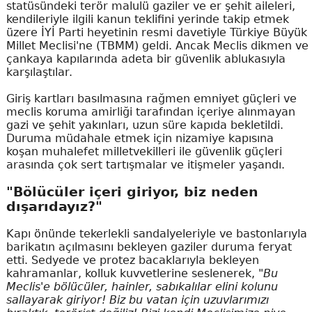
statüsündeki terör malulü gaziler ve er şehit aileleri,
kendileriyle ilgili kanun teklifini yerinde takip etmek
üzere İYİ Parti heyetinin resmi davetiyle Türkiye Büyük
Millet Meclisi'ne (TBMM) geldi. Ancak Meclis dikmen ve
çankaya kapılarında adeta bir güvenlik ablukasıyla
karşılaştılar.
Giriş kartları basılmasına rağmen emniyet güçleri ve
meclis koruma amirliği tarafından içeriye alınmayan
gazi ve şehit yakınları, uzun süre kapıda bekletildi.
Duruma müdahale etmek için nizamiye kapısına
koşan muhalefet milletvekilleri ile güvenlik güçleri
arasında çok sert tartışmalar ve itişmeler yaşandı.
"Bölücüler içeri giriyor, biz neden
dışarıdayız?"
Kapı önünde tekerlekli sandalyeleriyle ve bastonlarıyla
barikatın açılmasını bekleyen gaziler duruma feryat
etti. Sedyede ve protez bacaklarıyla bekleyen
kahramanlar, kolluk kuvvetlerine seslenerek,
"Bu
Meclis'e bölücüler, hainler, sabıkalılar elini kolunu
sallayarak giriyor! Biz bu vatan için uzuvlarımızı