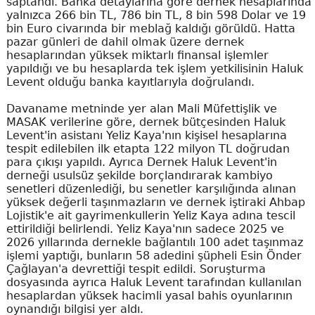
saptandı. Banka detaylarına göre dernek hesaplarında
yalnızca 266 bin TL, 786 bin TL, 8 bin 598 Dolar ve 19
bin Euro civarında bir meblağ kaldığı görüldü. Hatta
pazar günleri de dahil olmak üzere dernek
hesaplarından yüksek miktarlı finansal işlemler
yapıldığı ve bu hesaplarda tek işlem yetkilisinin Haluk
Levent olduğu banka kayıtlarıyla doğrulandı.
Davaname metninde yer alan Mali Müfettişlik ve
MASAK verilerine göre, dernek bütçesinden Haluk
Levent'in asistanı Yeliz Kaya'nın kişisel hesaplarına
tespit edilebilen ilk etapta 122 milyon TL doğrudan
para çıkışı yapıldı. Ayrıca Dernek Haluk Levent'in
derneği usulsüz şekilde borçlandırarak kambiyo
senetleri düzenlediği, bu senetler karşılığında alınan
yüksek değerli taşınmazların ve dernek iştiraki Ahbap
Lojistik'e ait gayrimenkullerin Yeliz Kaya adına tescil
ettirildiği belirlendi. Yeliz Kaya'nın sadece 2025 ve
2026 yıllarında dernekle bağlantılı 100 adet taşınmaz
işlemi yaptığı, bunların 58 adedini şüpheli Esin Önder
Çağlayan'a devrettiği tespit edildi. Soruşturma
dosyasında ayrıca Haluk Levent tarafından kullanılan
hesaplardan yüksek hacimli yasal bahis oyunlarının
oynandığı bilgisi yer aldı.