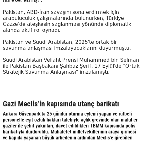
hareket etmişti.
Pakistan, ABD-İran savaşını sona erdirmek için
arabuluculuk çalışmalarında bulunurken, Türkiye
Gazze'de ateşkesin sağlanması yönünde diplomatik
alanda aktif rol oynadı.
Pakistan ve Suudi Arabistan, 2025'te ortak bir
savunma anlaşması imzalayacaklarını duyurmuştu.
Suudi Arabistan Veliaht Prensi Muhammed bin Selman
ile Pakistan Başbakanı Şahbaz Şerif, 17 Eylül'de "Ortak
Stratejik Savunma Anlaşması" imzalamıştı.
Gazi Meclis’in kapısında utanç barikatı
Ankara Güvenpark'ta 25 gündür oturma eylemi yapan ve rütbeli
personelle eşit özlük hakları talebiyle açlık grevinde olan malul er
gaziler ile şehit yakınları, davet edildikleri TBMM kapısında polis
barikatıyla durduruldu. Muhalefet milletvekillerinin araya girmesi
ve kapıda yaşanan büyük arbedenin ardından Meclis'e girebilen