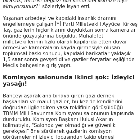
bıraktık, terörist değiliz! Bizi kendi Meclisimize niye
almıyorsunuz?"
sözleriyle isyan etti.
Yaşanan arbedeyi ve kapıdaki insanlık dramını
engellemeye çalışan İYİ Parti Milletvekili Ayyüce Türkeş
Taş, gazilerin hıçkırıklarını duyduktan sonra kameralar
önünde gözyaşlarına boğuldu. Muhalefet
milletvekillerinin fiziki olarak kapılarda etten duvar
örmesi ve kameraların kayda girmesiyle oluşan
toplumsal baskı sonucu, kapıdaki barikatlar yaklaşık
1,5 saat sonra gevşetildi ve gaziler feryatlar eşliğinde
Meclis bahçesine giriş yaptı.
Komisyon salonunda ikinci şok: İzleyici
yasağı!
Bahçeyi aşarak ana binaya giren gazi dernek
başkanları ve malul gaziler, bu kez de kendilerini
doğrudan ilgilendiren yasa teklifinin görüşüldüğü
TBMM Milli Savunma Komisyonu salonunun kapısında
durduruldu. Komisyon Başkanı Hulusi Akar'ın
talimatıyla, "Salonda yer olmadığı ve güvenlik
gerekçesi" öne sürülerek gazilerin komisyon
görüşmelerini izleyici locasından takip etmesi