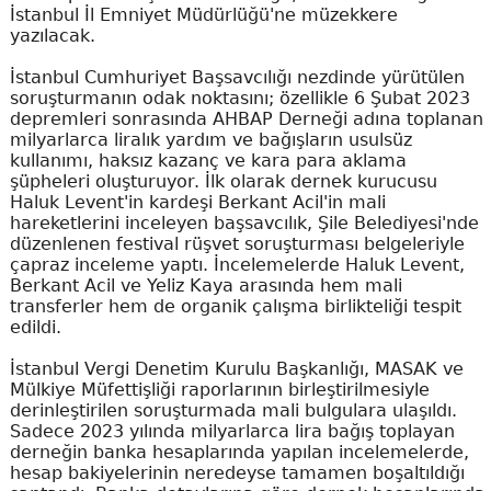
İstanbul İl Emniyet Müdürlüğü'ne müzekkere
yazılacak.
İstanbul Cumhuriyet Başsavcılığı nezdinde yürütülen
soruşturmanın odak noktasını; özellikle 6 Şubat 2023
depremleri sonrasında AHBAP Derneği adına toplanan
milyarlarca liralık yardım ve bağışların usulsüz
kullanımı, haksız kazanç ve kara para aklama
şüpheleri oluşturuyor. İlk olarak dernek kurucusu
Haluk Levent'in kardeşi Berkant Acil'in mali
hareketlerini inceleyen başsavcılık, Şile Belediyesi'nde
düzenlenen festival rüşvet soruşturması belgeleriyle
çapraz inceleme yaptı. İncelemelerde Haluk Levent,
Berkant Acil ve Yeliz Kaya arasında hem mali
transferler hem de organik çalışma birlikteliği tespit
edildi.
İstanbul Vergi Denetim Kurulu Başkanlığı, MASAK ve
Mülkiye Müfettişliği raporlarının birleştirilmesiyle
derinleştirilen soruşturmada mali bulgulara ulaşıldı.
Sadece 2023 yılında milyarlarca lira bağış toplayan
derneğin banka hesaplarında yapılan incelemelerde,
hesap bakiyelerinin neredeyse tamamen boşaltıldığı