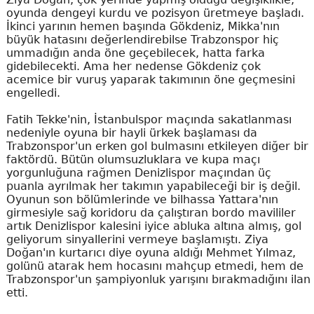
oyunda dengeyi kurdu ve pozisyon üretmeye başladı.
İkinci yarının hemen başında Gökdeniz, Mikka'nın
büyük hatasını değerlendirebilse Trabzonspor hiç
ummadığın anda öne geçebilecek, hatta farka
gidebilecekti. Ama her nedense Gökdeniz çok
acemice bir vuruş yaparak takımının öne geçmesini
engelledi.
Fatih Tekke'nin, İstanbulspor maçında sakatlanması
nedeniyle oyuna bir hayli ürkek başlaması da
Trabzonspor'un erken gol bulmasını etkileyen diğer bir
faktördü. Bütün olumsuzluklara ve kupa maçı
yorgunluğuna rağmen Denizlispor maçından üç
puanla ayrılmak her takımın yapabileceği bir iş değil.
Oyunun son bölümlerinde ve bilhassa Yattara'nın
girmesiyle sağ koridoru da çalıştıran bordo mavililer
artık Denizlispor kalesini iyice abluka altına almış, gol
geliyorum sinyallerini vermeye başlamıştı. Ziya
Doğan'ın kurtarıcı diye oyuna aldığı Mehmet Yılmaz,
golünü atarak hem hocasını mahçup etmedi, hem de
Trabzonspor'un şampiyonluk yarışını bırakmadığını ilan
etti.