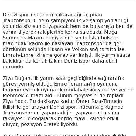
Denizlispor maçından çıkaracağı üç puan
Trabzonspor'u hem şampiyonluk ve şampiyonlar ligi
yolunda söz sahibi yapacak hem de bu yarışta ben de
varım diyerek rakiplerine korku salacaktı. Maça
Sommers-Maxim değişikliği dışında İstanbulspor
maçındaki kadro ile başlayan Trabzonspor'da geri
dörtlünün solunda Hasan ve Volkan sağ tarafta ise
Emrah-Emre ikilisine görev verilmişti. İlk yarım saate
bakıldığında konuk takım Denizlispor daha etkili
göründü.
Ziya Doğan, ilk yarım saat geçildiğinde sağ tarafta
görev vermiş olduğu Emre Toraman'ın oyununu
beğenmeyerek oyuna ilk müdahalesini yaptı ve yerine
Mehmek Yılmaz'ı aldı. Bunun meyvesini de topladı
Ziya hoca. Bu dakikaya kadar Ömer Rıza-Timuçin
ikilisi ile gol arayan Denizlispor, hücuma çıktığında
Trabzonspor'un yapamadığını yapıyor, orta saha
takviyesi ile çoğalarak bordo mavili kalede etkili
oluyor, pozisyon üretebiliyordu.
Ziya Doğan, çok yerinde yapmış olduğu değişiklikle,