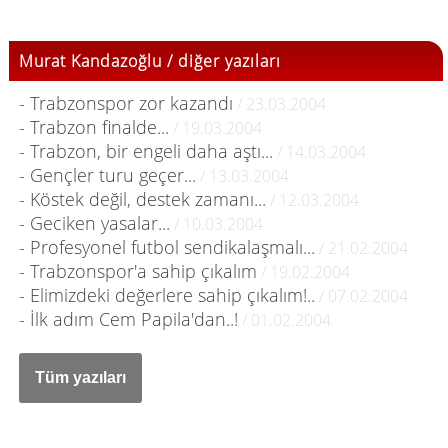
Murat Kandazoğlu / diğer yazıları
- Trabzonspor zor kazandı
/ 23.03.2004
- Trabzon finalde...
/ 19.03.2004
- Trabzon, bir engeli daha aştı...
/ 14.03.2004
- Gençler turu geçer...
/ 13.03.2004
- Köstek değil, destek zamanı...
/ 12.03.2004
- Geciken yasalar...
/ 10.03.2004
- Profesyonel futbol sendikalaşmalı...
/ 21.02.2004
- Trabzonspor'a sahip çıkalım
/ 19.02.2004
- Elimizdeki değerlere sahip çıkalım!..
/ 07.02.2004
- İlk adım Cem Papila'dan..!
/ 01.02.2004