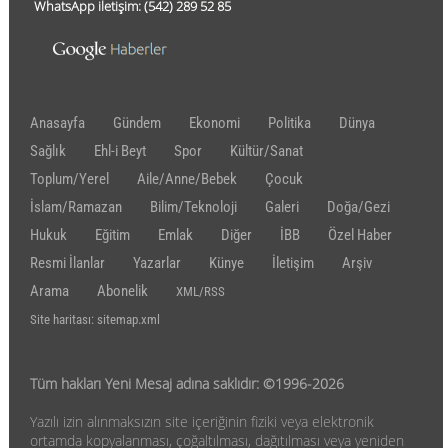
WhatsApp iletişim:
(542)
289 52 85
Anasayfa
Gündem
Ekonomi
Politika
Dünya
Sağlık
Ehl-i Beyt
Spor
Kültür/Sanat
Toplum/Yerel
Aile/Anne/Bebek
Çocuk
İslam/Ramazan
Bilim/Teknoloji
Galeri
Doğa/Gezi
Hukuk
Eğitim
Emlak
Diğer
İBB
Özel Haber
Resmi İlanlar
Yazarlar
Künye
İletişim
Arşiv
Arama
Abonelik
XML/RSS
Site haritası: sitemap.xml
Tüm hakları Yeni Mesaj adına saklıdır: ©1996-2026
Yazılı izin alınmaksızın site içeriğinin fiziki veya elektronik
ortamda kopyalanması, çoğaltılması, dağıtılması veya yeniden