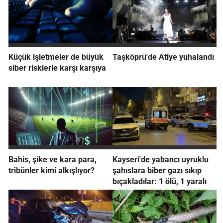
Küçük işletmeler de büyük
Taşköprü'de Atiye yuhalandı
siber risklerle karşı karşıya
Bahis, şike ve kara para,
Kayseri'de yabancı uyruklu
tribünler kimi alkışlıyor?
şahıslara biber gazı sıkıp
bıçakladılar: 1 ölü, 1 yaralı