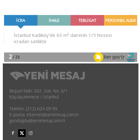
Beşyol Mah. 502. Sok. No: 6/1
Küçükçekmece / İstanbul
Telefon: (212) 624 09 99
E-posta: internet@yenimesaj.com.tr
gundogdu@yenimesaj.com.tr