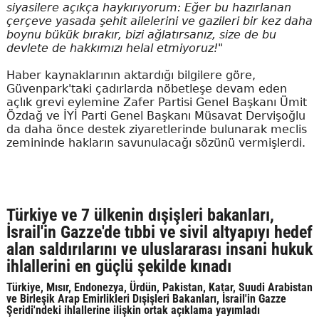
siyasilere açıkça haykırıyorum: Eğer bu hazırlanan
çerçeve yasada şehit ailelerini ve gazileri bir kez daha
boynu bükük bırakır, bizi ağlatırsanız, size de bu
devlete de hakkımızı helal etmiyoruz!"
Haber kaynaklarının aktardığı bilgilere göre,
Güvenpark'taki çadırlarda nöbetleşe devam eden
açlık grevi eylemine Zafer Partisi Genel Başkanı Ümit
Özdağ ve İYİ Parti Genel Başkanı Müsavat Dervişoğlu
da daha önce destek ziyaretlerinde bulunarak meclis
zemininde hakların savunulacağı sözünü vermişlerdi.
Türkiye ve 7 ülkenin dışişleri bakanları,
İsrail'in Gazze'de tıbbi ve sivil altyapıyı hedef
alan saldırılarını ve uluslararası insani hukuk
ihlallerini en güçlü şekilde kınadı
Türkiye, Mısır, Endonezya, Ürdün, Pakistan, Katar, Suudi Arabistan
ve Birleşik Arap Emirlikleri Dışişleri Bakanları, İsrail'in Gazze
Şeridi'ndeki ihlallerine ilişkin ortak açıklama yayımladı