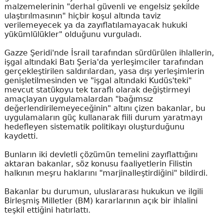
malzemelerinin "derhal güvenli ve engelsiz şekilde
ulaştırılmasının" hiçbir koşul altında taviz
verilemeyecek ya da zayıflatılamayacak hukuki
yükümlülükler" olduğunu vurguladı.
Gazze Şeridi'nde İsrail tarafından sürdürülen ihlallerin,
işgal altındaki Batı Şeria'da yerleşimciler tarafından
gerçekleştirilen saldırılardan, yasa dışı yerleşimlerin
genişletilmesinden ve "işgal altındaki Kudüs'teki"
mevcut statükoyu tek taraflı olarak değiştirmeyi
amaçlayan uygulamalardan "bağımsız
değerlendirilemeyeceğinin" altını çizen bakanlar, bu
uygulamaların güç kullanarak fiili durum yaratmayı
hedefleyen sistematik politikayı oluşturduğunu
kaydetti.
Bunların iki devletli çözümün temelini zayıflattığını
aktaran bakanlar, söz konusu faaliyetlerin Filistin
halkının meşru haklarını "marjinalleştirdiğini" bildirdi.
Bakanlar bu durumun, uluslararası hukukun ve ilgili
Birleşmiş Milletler (BM) kararlarının açık bir ihlalini
teşkil ettiğini hatırlattı.