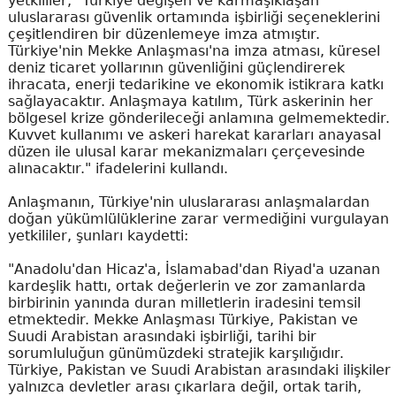
yetkililer, "Türkiye değişen ve karmaşıklaşan
uluslararası güvenlik ortamında işbirliği seçeneklerini
çeşitlendiren bir düzenlemeye imza atmıştır.
Türkiye'nin Mekke Anlaşması'na imza atması, küresel
deniz ticaret yollarının güvenliğini güçlendirerek
ihracata, enerji tedarikine ve ekonomik istikrara katkı
sağlayacaktır. Anlaşmaya katılım, Türk askerinin her
bölgesel krize gönderileceği anlamına gelmemektedir.
Kuvvet kullanımı ve askeri harekat kararları anayasal
düzen ile ulusal karar mekanizmaları çerçevesinde
alınacaktır." ifadelerini kullandı.
Anlaşmanın, Türkiye'nin uluslararası anlaşmalardan
doğan yükümlülüklerine zarar vermediğini vurgulayan
yetkililer, şunları kaydetti:
"Anadolu'dan Hicaz'a, İslamabad'dan Riyad'a uzanan
kardeşlik hattı, ortak değerlerin ve zor zamanlarda
birbirinin yanında duran milletlerin iradesini temsil
etmektedir. Mekke Anlaşması Türkiye, Pakistan ve
Suudi Arabistan arasındaki işbirliği, tarihi bir
sorumluluğun günümüzdeki stratejik karşılığıdır.
Türkiye, Pakistan ve Suudi Arabistan arasındaki ilişkiler
yalnızca devletler arası çıkarlara değil, ortak tarih,