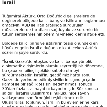
İsrail
Tuğamiral Aktürk, Orta Doğu'daki gelişmelere de
değinerek bölgede kalıcı barış ve istikrarın sağlanması
amacıyla, ABD ile İran arasında sürdürülen
müzakerelerde tarafların sağduyulu ve sorumlu bir
tutum sergilemesinin önemini yinelediklerini ifade etti.
Bölgede kalıcı barış ve istikrarın tesisi önündeki en
büyük engelin İsrail olduğuna dikkati çeken Aktürk,
sözlerini şöyle sürdürdü:
"İsrail, Gazze'de ateşkes ve kalıcı barışa yönelik
diplomatik girişimlerin olumlu seyrettiği bir dönemde,
bu çabaları bilinçli şekilde sabote etmeyi
sürdürmektedir. İsrail'in, geçtiğimiz hafta sonu
Gazze'de yerinden edilmiş sivillerin sığındığı çadır
kampı ile bir sağlık tesisini hedef alması sonucu
30'dan fazla sivil hayatını kaybetmiştir. Söz konusu
saldırı, İsrail'in uluslararası hukuku hiçe sayan
yaklaşımının son örneğini teşkil etmektedir.
Uluslararası toplumun, İsrail'in bu eylemlerine karşı
uluslararası hukuka ve insani değerlere sahip çıkarak