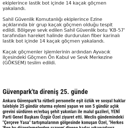
ekiplerince lastik bot içinde 14 kaçak göçmen
yakalandı.
Sahil Güvenlik Komutanlığı ekiplerince Ezine
açıklarında bir grup kaçak göçmen olduğu tespit
edildi. Bölgeye sevk edilen Sahil Güvenlik botu 'KB-57'
tarafından hareket halinde durdurulan fiber karinalı
lastik bot içinde 14 kaçak göçmen yakalandı.
Kaçak göçmenler işlemlerinin ardından Ayvacık
ilçesindeki Göçmen Ön Kabul ve Sevk Merkezine
(GÖKSEM) teslim edildi.
Güvenpark'ta direniş 25. günde
Ankara Güvenpark'ta rütbeli personelle eşit özlük ve sosyal haklar
talebiyle 25 gündür oturma eylemi yapan ve son 5 gündür açlık
grevini sürdüren er/erbaş şehit yakınları ile malul gazileri, YENİ
Parti Genel Başkanı Özgür Özel ziyaret etti. Meclis gündemindeki
"Çerçeve Yasa" tartışmalarının gölgesinde konuşan Özel, "Herkes
'Ben bu düzenlemelerden razıyım' diyene kadar arkanızdayız.