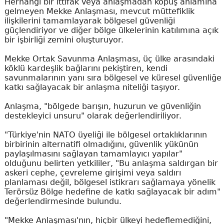
Herhangi bir ittifak veya anlaşmadan kopuş anlamına
gelmeyen Mekke Anlaşması, mevcut müttefiklik
ilişkilerini tamamlayarak bölgesel güvenliği
güçlendiriyor ve diğer bölge ülkelerinin katılımına açık
bir işbirliği zemini oluşturuyor.
Mekke Ortak Savunma Anlaşması, üç ülke arasındaki
köklü kardeşlik bağlarını pekiştiren, kendi
savunmalarının yanı sıra bölgesel ve küresel güvenliğe
katkı sağlayacak bir anlaşma niteliği taşıyor.
Anlaşma, "bölgede barışın, huzurun ve güvenliğin
destekleyici unsuru" olarak değerlendiriliyor.
"Türkiye'nin NATO üyeliği ile bölgesel ortaklıklarının
birbirinin alternatifi olmadığını, güvenlik yükünün
paylaşılmasını sağlayan tamamlayıcı yapılar"
olduğunu belirten yetkililer, "Bu anlaşma saldırgan bir
askeri cephe, çevreleme girişimi veya saldırı
planlaması değil, bölgesel istikrarı sağlamaya yönelik
Terörsüz Bölge hedefine de katkı sağlayacak bir adım"
değerlendirmesinde bulundu.
"Mekke Anlaşması'nın, hiçbir ülkeyi hedeflemediğini,