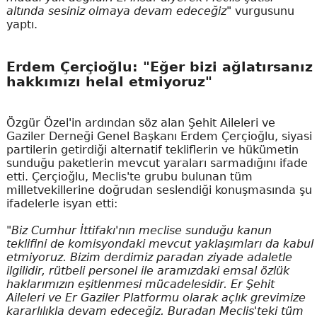
altında sesiniz olmaya devam edeceğiz"
vurgusunu
yaptı.
Erdem Çerçioğlu: "Eğer bizi ağlatırsanız
hakkımızı helal etmiyoruz"
Özgür Özel'in ardından söz alan Şehit Aileleri ve
Gaziler Derneği Genel Başkanı Erdem Çerçioğlu, siyasi
partilerin getirdiği alternatif tekliflerin ve hükümetin
sunduğu paketlerin mevcut yaraları sarmadığını ifade
etti. Çerçioğlu, Meclis'te grubu bulunan tüm
milletvekillerine doğrudan seslendiği konuşmasında şu
ifadelerle isyan etti:
"Biz Cumhur İttifakı'nın meclise sunduğu kanun
teklifini de komisyondaki mevcut yaklaşımları da kabul
etmiyoruz. Bizim derdimiz paradan ziyade adaletle
ilgilidir, rütbeli personel ile aramızdaki emsal özlük
haklarımızın eşitlenmesi mücadelesidir. Er Şehit
Aileleri ve Er Gaziler Platformu olarak açlık grevimize
kararlılıkla devam edeceğiz. Buradan Meclis'teki tüm