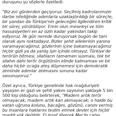
duruşunu şu sözlerle özetledi:
"Biz zor günlerden geçiyoruz. Seçilmiş kadrolarımızın
darbe niteliğinde adımlarla uzaklaştırıldığı bir süreçte,
bir yandan da Türkiye'nin geleceğini ilgilendiren kritik
bir süreç yürütülüyor. Emin olun meseleyi ve tüm
hassasiyetleri en az sizin kadar yakından takip
ediyoruz. İlk gün nerede duruyorsak bugün de tam
olarak aynı noktadayız. Bizler şehit ailelerinin yanına
varamayacağımız, gözlerinin içine bakamayacağımız
hiçbir gizli ya da yanlış işin içinde olmayız. Türkiye'de
terörün bitmesi, silahların tamamen susması, tek bir
silahın dahi terör örgütünün elinde kalmaması ve bir
daha hiçbir ocağa ateş düşmemesi için demokratik
zeminde adımlar atılmasını sonuna kadar
savunuyoruz."
Özel ayrıca, Türkiye genelinde hak mağduriyeti
yaşayan er gazi ve şehit yakını sayısının yaklaşık 5 bin
500 kişi olduğunu belirterek,
"Madem artık terör
olmayacak, madem artık kan akmayacak; o halde bu
vatan uğruna kolunu, bacağını, gözünü, canını vermiş
bu insanlara haklarını teslim etmek devlet için hiçbir
maddi yük değildir. El insaf diyerek Meclis çatısı