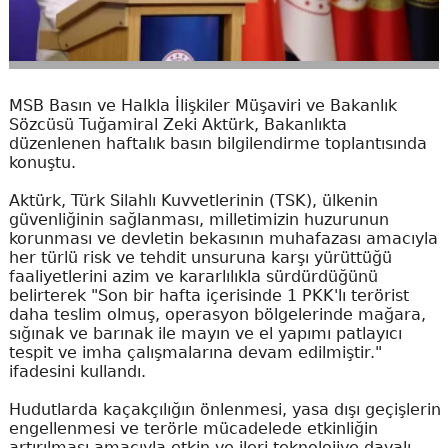
MSB Basın ve Halkla İlişkiler Müşaviri ve Bakanlık
Sözcüsü Tuğamiral Zeki Aktürk, Bakanlıkta
düzenlenen haftalık basın bilgilendirme toplantısında
konuştu.
Aktürk, Türk Silahlı Kuvvetlerinin (TSK), ülkenin
güvenliğinin sağlanması, milletimizin huzurunun
korunması ve devletin bekasının muhafazası amacıyla
her türlü risk ve tehdit unsuruna karşı yürüttüğü
faaliyetlerini azim ve kararlılıkla sürdürdüğünü
belirterek "Son bir hafta içerisinde 1 PKK'lı terörist
daha teslim olmuş, operasyon bölgelerinde mağara,
sığınak ve barınak ile mayın ve el yapımı patlayıcı
tespit ve imha çalışmalarına devam edilmiştir."
ifadesini kullandı.
Hudutlarda kaçakçılığın önlenmesi, yasa dışı geçişlerin
engellenmesi ve terörle mücadelede etkinliğin
artırılması amacıyla etkin ve ileri teknolojiye dayalı