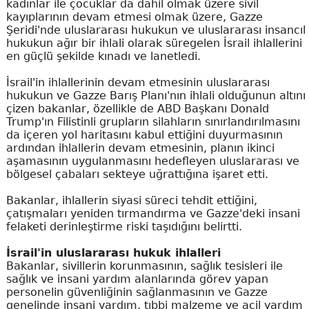
kadınlar ile çocuklar da dahil olmak üzere sivil
kayıplarının devam etmesi olmak üzere, Gazze
Şeridi'nde uluslararası hukukun ve uluslararası insancıl
hukukun ağır bir ihlali olarak süregelen İsrail ihlallerini
en güçlü şekilde kınadı ve lanetledi.
İsrail'in ihlallerinin devam etmesinin uluslararası
hukukun ve Gazze Barış Planı'nın ihlali olduğunun altını
çizen bakanlar, özellikle de ABD Başkanı Donald
Trump'ın Filistinli grupların silahların sınırlandırılmasını
da içeren yol haritasını kabul ettiğini duyurmasının
ardından ihlallerin devam etmesinin, planın ikinci
aşamasının uygulanmasını hedefleyen uluslararası ve
bölgesel çabaları sekteye uğrattığına işaret etti.
Bakanlar, ihlallerin siyasi süreci tehdit ettiğini,
çatışmaları yeniden tırmandırma ve Gazze'deki insani
felaketi derinleştirme riski taşıdığını belirtti.
İsrail'in uluslararası hukuk ihlalleri
Bakanlar, sivillerin korunmasının, sağlık tesisleri ile
sağlık ve insani yardım alanlarında görev yapan
personelin güvenliğinin sağlanmasının ve Gazze
genelinde insani yardım, tıbbi malzeme ve acil yardım