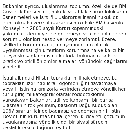
Bakanlar ayrıca, uluslararası topluma, özellikle de BM
Güvenlik Konseyi'ne, hukuki ve ahlaki sorumluluklarını
üstlenmeleri ve İsrail'i uluslararası insani hukuk da
dahil olmak üzere uluslararası hukuk ile BM Güvenlik
Konseyi'nin 2803 sayılı Kararı kapsamındaki
yükümlülüklerini yerine getirmeye ve ciddi ihlallerden
sorumlu olanları hesap vermeye zorlamak üzere;
sivillerin korunmasına, anlaşmanın tam olarak
uygulanması için umutların korunmasına ve kalıcı bir
ateşkesin sağlanmasına katkıda bulunacak şekilde
pratik ve etkili önlemler almaları yönündeki çağrılarını
yineledi.
İşgal altındaki Filistin topraklarını ilhak etmeye, bu
topraklar üzerinde İsrail egemenliğini dayatmaya
veya Filistin halkını zorla yerinden etmeye yönelik her
türlü girişimi kategorik olarak reddettiklerini
vurgulayan Bakanlar, adil ve kapsamlı bir barışa
ulaşmanın tek yolunun, başkenti Doğu Kudüs olan
1967 sınırları içinde bağımsız ve egemen bir Filistin
Devleti'nin kurulmasını da içeren iki devletli çözümün
uygulanmasına yönelik ciddi bir siyasi sürecin
başlatılması olduğunu teyit etti.