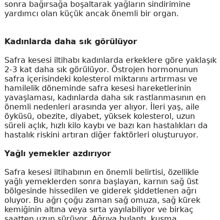
sonra bağırsağa boşaltarak yağların sindirimine
yardımcı olan küçük ancak önemli bir organ.
Kadınlarda daha sık görülüyor
Safra kesesi iltihabı kadınlarda erkeklere göre yaklaşık
2-3 kat daha sık görülüyor. Östrojen hormonunun
safra içerisindeki kolesterol miktarını artırması ve
hamilelik döneminde safra kesesi hareketlerinin
yavaşlaması, kadınlarda daha sık rastlanmasının en
önemli nedenleri arasında yer alıyor. İleri yaş, aile
öyküsü, obezite, diyabet, yüksek kolesterol, uzun
süreli açlık, hızlı kilo kaybı ve bazı kan hastalıkları da
hastalık riskini artıran diğer faktörleri oluşturuyor.
Yağlı yemekler azdırıyor
Safra kesesi iltihabının en önemli belirtisi, özellikle
yağlı yemeklerden sonra başlayan, karnın sağ üst
bölgesinde hissedilen ve giderek şiddetlenen ağrı
oluyor. Bu ağrı çoğu zaman sağ omuza, sağ kürek
kemiğinin altına veya sırta yayılabiliyor ve birkaç
saatten uzun sürüyor. Ağrıya bulantı, kusma,