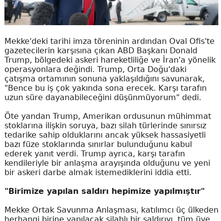
Mekke'deki tarihi imza töreninin ardından Oval Ofis'te
gazetecilerin karşısına çıkan ABD Başkanı Donald
Trump, bölgedeki askeri hareketliliğe ve İran'a yönelik
operasyonlara değindi. Trump, Orta Doğu'daki
çatışma ortamının sonuna yaklaşıldığını savunarak,
"Bence bu iş çok yakında sona erecek. Karşı tarafın
uzun süre dayanabileceğini düşünmüyorum" dedi.
Öte yandan Trump, Amerikan ordusunun mühimmat
stoklarına ilişkin soruya, bazı silah türlerinde sınırsız
tedarike sahip olduklarını ancak yüksek hassasiyetli
bazı füze stoklarında sınırlar bulunduğunu kabul
ederek yanıt verdi. Trump ayrıca, karşı tarafın
kendileriyle bir anlaşma arayışında olduğunu ve yeni
bir askeri darbe almak istemediklerini iddia etti.
"Birimize yapılan saldırı hepimize yapılmıştır"
Mekke Ortak Savunma Anlaşması, katılımcı üç ülkeden
herhangi birine yapılacak silahlı bir saldırıyı, tüm üye