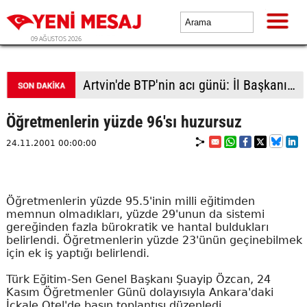
09 AĞUSTOS 2026
Artvin'de BTP'nin acı günü: İl Başkanı Keskin'in kardeşi son yolculuğuna uğurlandı
Öğretmenlerin yüzde 96'sı huzursuz
24.11.2001 00:00:00
Öğretmenlerin yüzde 95.5'inin milli eğitimden
memnun olmadıkları, yüzde 29'unun da sistemi
gereğinden fazla bürokratik ve hantal buldukları
belirlendi. Öğretmenlerin yüzde 23'ünün geçinebilmek
için ek iş yaptığı belirlendi.
Türk Eğitim-Sen Genel Başkanı Şuayip Özcan, 24
Kasım Öğretmenler Günü dolayısıyla Ankara'daki
İçkale Otel'de basın toplantısı düzenledi.