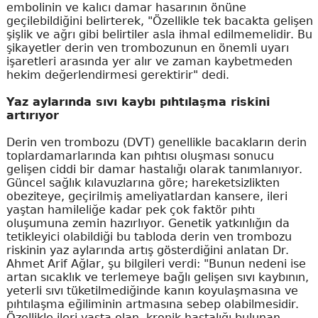
embolinin ve kalıcı damar hasarının önüne
geçilebildiğini belirterek, "Özellikle tek bacakta gelişen
şişlik ve ağrı gibi belirtiler asla ihmal edilmemelidir. Bu
şikayetler derin ven trombozunun en önemli uyarı
işaretleri arasında yer alır ve zaman kaybetmeden
hekim değerlendirmesi gerektirir" dedi.
Yaz aylarında sıvı kaybı pıhtılaşma riskini
artırıyor
Derin ven trombozu (DVT) genellikle bacakların derin
toplardamarlarında kan pıhtısı oluşması sonucu
gelişen ciddi bir damar hastalığı olarak tanımlanıyor.
Güncel sağlık kılavuzlarına göre; hareketsizlikten
obeziteye, geçirilmiş ameliyatlardan kansere, ileri
yaştan hamileliğe kadar pek çok faktör pıhtı
oluşumuna zemin hazırlıyor. Genetik yatkınlığın da
tetikleyici olabildiği bu tabloda derin ven trombozu
riskinin yaz aylarında artış gösterdiğini anlatan Dr.
Ahmet Arif Ağlar, şu bilgileri verdi: "Bunun nedeni ise
artan sıcaklık ve terlemeye bağlı gelişen sıvı kaybının,
yeterli sıvı tüketilmediğinde kanın koyulaşmasına ve
pıhtılaşma eğiliminin artmasına sebep olabilmesidir.
Özellikle ileri yaşta olan, kronik hastalığı bulunan,