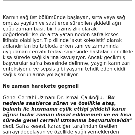
Karnın sağ üst bölümünde başlayan, sırta veya sağ
omuza yayılan ve saatlerce sürebilen şiddetli ağrı
çoğu zaman basit bir hazımsızlık olarak
değerlendirilse de altta yatan neden safra kesesi
iltihabı olabiliyor. Tıp dilinde 'akut kolesistit' olarak
adlandırılan bu tabloda erken tanı ve zamanında
uygulanan cerrahi tedavi sayesinde hastalar genellikle
kısa sürede sağlıklarına kavuşuyor. Ancak gecikmiş
başvurular safra kesesinde delinme, yaygın karın zarı
enfeksiyonu ve sepsis gibi yaşamı tehdit eden ciddi
sağlık sorunlarına yol açabiliyor.
Ne zaman harekete geçmeli
Genel Cerrahi Uzmanı Dr. İsmail Çalıkoğlu, "
Bu
nedenle saatlerce süren ve özellikle ateş,
bulantı ile kusmanın eşlik ettiği şiddetli karın
ağrısı hiçbir zaman ihmal edilmemeli ve en kısa
sürede genel cerrahi uzmanına başvurulmalıdır
"
dedi. Safra kesesi, karaciğer tarafından üretilen
safrayı depolayan ve özellikle yağlı yemeklerden