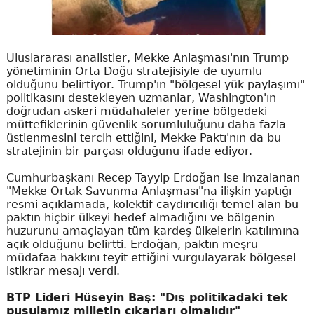
Uluslararası analistler, Mekke Anlaşması'nın Trump
yönetiminin Orta Doğu stratejisiyle de uyumlu
olduğunu belirtiyor. Trump'ın "bölgesel yük paylaşımı"
politikasını destekleyen uzmanlar, Washington'ın
doğrudan askeri müdahaleler yerine bölgedeki
müttefiklerinin güvenlik sorumluluğunu daha fazla
üstlenmesini tercih ettiğini, Mekke Paktı'nın da bu
stratejinin bir parçası olduğunu ifade ediyor.
Cumhurbaşkanı Recep Tayyip Erdoğan ise imzalanan
"Mekke Ortak Savunma Anlaşması"na ilişkin yaptığı
resmi açıklamada, kolektif caydırıcılığı temel alan bu
paktın hiçbir ülkeyi hedef almadığını ve bölgenin
huzurunu amaçlayan tüm kardeş ülkelerin katılımına
açık olduğunu belirtti. Erdoğan, paktın meşru
müdafaa hakkını teyit ettiğini vurgulayarak bölgesel
istikrar mesajı verdi.
BTP Lideri Hüseyin Baş: "Dış politikadaki tek
pusulamız milletin çıkarları olmalıdır"