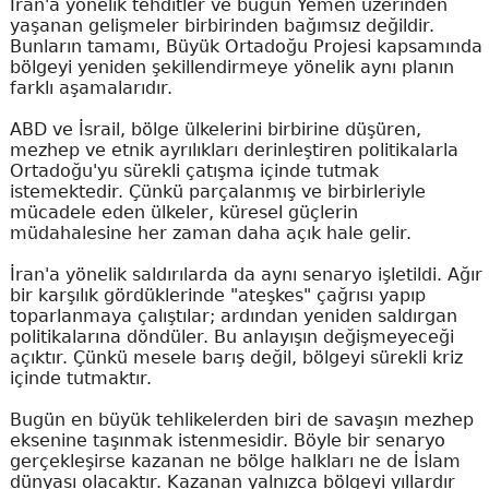
İran'a yönelik tehditler ve bugün Yemen üzerinden
yaşanan gelişmeler birbirinden bağımsız değildir.
Bunların tamamı, Büyük Ortadoğu Projesi kapsamında
bölgeyi yeniden şekillendirmeye yönelik aynı planın
farklı aşamalarıdır.
ABD ve İsrail, bölge ülkelerini birbirine düşüren,
mezhep ve etnik ayrılıkları derinleştiren politikalarla
Ortadoğu'yu sürekli çatışma içinde tutmak
istemektedir. Çünkü parçalanmış ve birbirleriyle
mücadele eden ülkeler, küresel güçlerin
müdahalesine her zaman daha açık hale gelir.
İran'a yönelik saldırılarda da aynı senaryo işletildi. Ağır
bir karşılık gördüklerinde "ateşkes" çağrısı yapıp
toparlanmaya çalıştılar; ardından yeniden saldırgan
politikalarına döndüler. Bu anlayışın değişmeyeceği
açıktır. Çünkü mesele barış değil, bölgeyi sürekli kriz
içinde tutmaktır.
Bugün en büyük tehlikelerden biri de savaşın mezhep
eksenine taşınmak istenmesidir. Böyle bir senaryo
gerçekleşirse kazanan ne bölge halkları ne de İslam
dünyası olacaktır. Kazanan yalnızca bölgeyi yıllardır