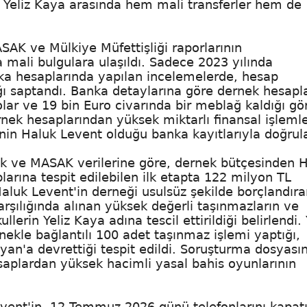
 Yeliz Kaya arasında hem mali transferler hem de
SAK ve Mülkiye Müfettişliği raporlarının
a mali bulgulara ulaşıldı. Sadece 2023 yılında
nka hesaplarında yapılan incelemelerde, hesap
ı saptandı. Banka detaylarına göre dernek hesapl
lar ve 19 bin Euro civarında bir meblağ kaldığı gö
nek hesaplarından yüksek miktarlı finansal işleml
inin Haluk Levent olduğu banka kayıtlarıyla doğrul
k ve MASAK verilerine göre, dernek bütçesinden 
plarına tespit edilebilen ilk etapta 122 milyon TL
Haluk Levent'in derneği usulsüz şekilde borçlandıra
arşılığında alınan yüksek değerli taşınmazların ve
lerin Yeliz Kaya adına tescil ettirildiği belirlendi. 
ekle bağlantılı 100 adet taşınmaz işlemi yaptığı,
yan'a devrettiği tespit edildi. Soruşturma dosyası
saplardan yüksek hacimli yasal bahis oyunlarının
Levent'in, 12 Temmuz 2026 günü telefonlarını kapat