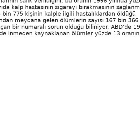
arının salık verildiğini, bu oranın 1996 yılında yü
ıda kalp hastasının sigarayı bırakmasının sağlanm
bin 775 kişinin kalple ilgili hastalıklardan öldüğü
ından meydana gelen ölümlerin sayısı 167 bin 366 
 açan bir numaralı sorun olduğu biliniyor. ABD'de 1
esinde inmeden kaynaklanan ölümler yüzde 13 oranı