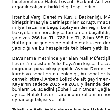
İncelemelerde Haluk Levent, Berkant Acil ve
organik çalışma birlikteliği tespit edildi.
İstanbul Vergi Denetim Kurulu Başkanlığı, MA
birleştirilmesiyle derinleştirilen soruşturmad
milyarlarca lira bağış toplayan derneğin ba
bakiyelerinin neredeyse tamamen boşaltıldığ
yalnızca 266 bin TL, 786 bin TL, 8 bin 598 Do
Hatta pazar günleri de dahil olmak üzere der
yapıldığı ve bu hesaplarda tek işlem yetkilis
Davaname metninde yer alan Mali Müfettişli
Levent'in asistanı Yeliz Kaya'nın kişisel hesa
doğrudan para çıkışı yapıldı. Ayrıca Dernek 
kambiyo senetleri düzenlediği, bu senetler k
dernek iştiraki Ahbap Lojistik'e ait gayrimenkul
Kaya'nın sadece 2025 ve 2026 yıllarında dern
bunların 58 adedini şüpheli Esin Önder Çağla
ayrıca Haluk Levent tarafından kullanılan he
oynandığı bilgisi yer aldı.
Teknik ve fiziki takip altında tutulan Haluk 