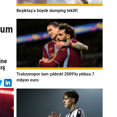
Beşiktaş'a büyük damping teklifi
yum
ine
mış
Trabzonspor tam çıldırdı! 2009'lu yıldıza 7
milyon euro