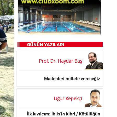
Prof. Dr. Haydar Baş
Madenleri millete vereceğiz
Uğur Kepekçi
İlk kıvılcım: İblis'in kibri / Kötülüğün