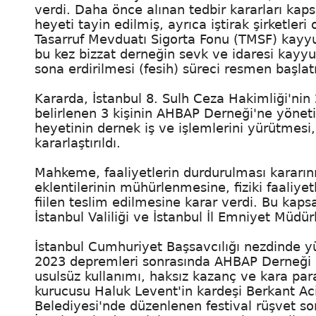
verdi. Daha önce alınan tedbir kararları ka
heyeti tayin edilmiş, ayrıca iştirak şirketler
Tasarruf Mevduatı Sigorta Fonu (TMSF) kayyu
bu kez bizzat derneğin sevk ve idaresi kayyu
sona erdirilmesi (fesih) süreci resmen başlat
Kararda, İstanbul 8. Sulh Ceza Hakimliği'nin
belirlenen 3 kişinin AHBAP Derneği'ne yöne
heyetinin dernek iş ve işlemlerini yürütmesi,
kararlaştırıldı.
Mahkeme, faaliyetlerin durdurulması kararı
eklentilerinin mühürlenmesine, fiziki faali
fiilen teslim edilmesine karar verdi. Bu kapsa
İstanbul Valiliği ve İstanbul İl Emniyet Müd
İstanbul Cumhuriyet Başsavcılığı nezdinde yü
2023 depremleri sonrasında AHBAP Derneği ad
usulsüz kullanımı, haksız kazanç ve kara par
kurucusu Haluk Levent'in kardeşi Berkant Acil
Belediyesi'nde düzenlenen festival rüşvet so