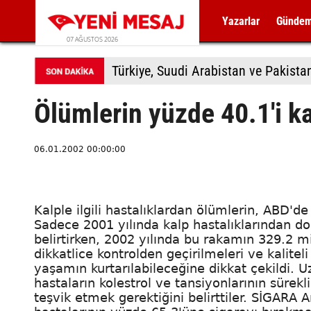
Yazarlar
Günde
07 AĞUSTOS 2026
Türkiye, Suudi Arabistan ve Pakis
Ölümlerin yüzde 40.1'i k
06.01.2002 00:00:00
Kalple ilgili hastalıklardan ölümlerin, ABD'd
Sadece 2001 yılında kalp hastalıklarından do
belirtirken, 2002 yılında bu rakamın 329.2 mi
dikkatlice kontrolden geçirilmeleri ve kalitel
yaşamın kurtarılabileceğine dikkat çekildi. U
hastaların kolestrol ve tansiyonlarının sürekl
teşvik etmek gerektiğini belirttiler. SİGARA