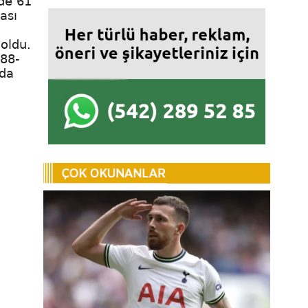
zde 61
ası
oldu.
988-
nda