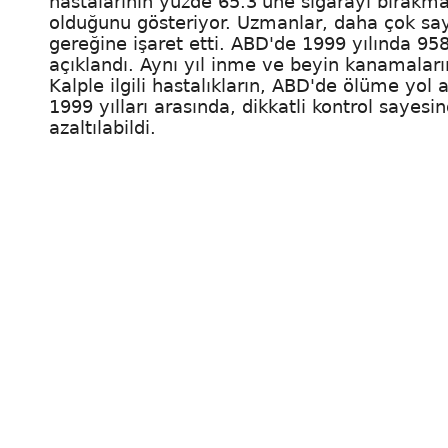
hastalarının yüzde 65.3'üne sigarayı bırakmal
olduğunu gösteriyor. Uzmanlar, daha çok say
gereğine işaret etti. ABD'de 1999 yılında 958 
açıklandı. Aynı yıl inme ve beyin kanamalar
Kalple ilgili hastalıkların, ABD'de ölüme yol
1999 yılları arasında, dikkatli kontrol say
azaltılabildi.