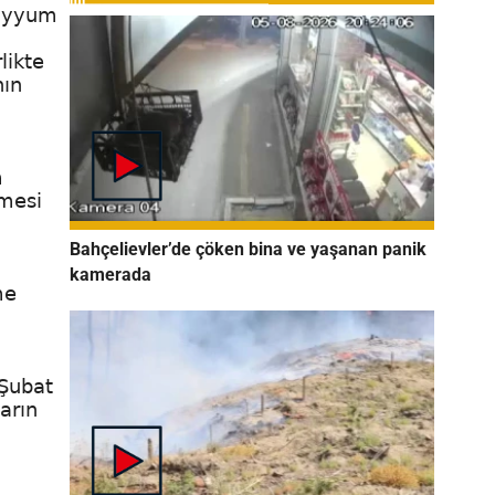
kayyum
likte
nın
m
tmesi
Bahçelievler’de çöken bina ve yaşanan panik
kamerada
me
 Şubat
arın