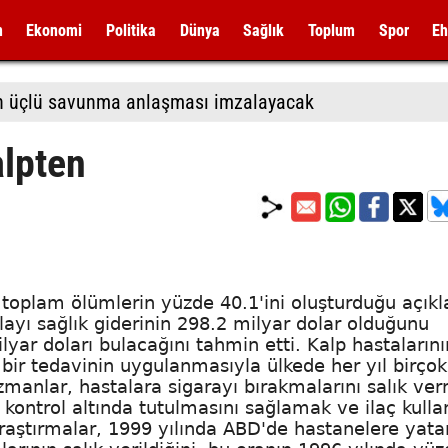
m
Ekonomi
Politika
Dünya
Sağlık
Toplum
Spor
Eh
tan üçlü savunma anlaşması imzalayacak
alpten
e toplam ölümlerin yüzde 40.1'ini oluşturduğu açıkl
layı sağlık giderinin 298.2 milyar dolar olduğunu
lyar doları bulacağını tahmin etti. Kalp hastalarını
i bir tedavinin uygulanmasıyla ülkede her yıl birçok
zmanlar, hastalara sigarayı bırakmalarını salık ve
i kontrol altında tutulmasını sağlamak ve ilaç kulla
 Araştırmalar, 1999 yılında ABD'de hastanelere yata