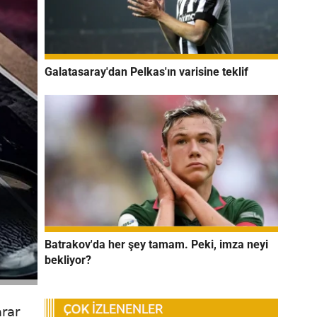
Galatasaray'dan Pelkas'ın varisine teklif
Batrakov'da her şey tamam. Peki, imza neyi
bekliyor?
rar