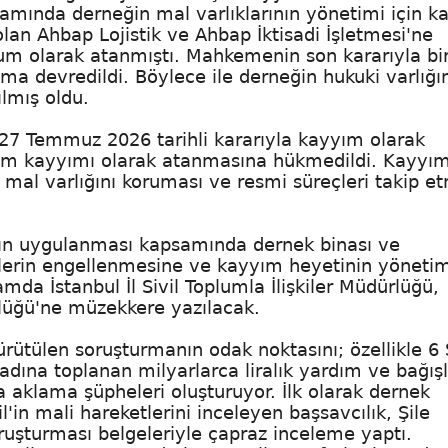
psamında derneğin mal varlıklarının yönetimi için 
i olan Ahbap Lojistik ve Ahbap İktisadi İşletmesi'ne
m olarak atanmıştı. Mahkemenin son kararıyla bir
ma devredildi. Böylece ile derneğin hukuki varlığı
ılmış oldu.
 27 Temmuz 2026 tarihli kararıyla kayyım olarak
tim kayyımı olarak atanmasına hükmedildi. Kayyı
 mal varlığını koruması ve resmi süreçleri takip e
nın uygulanması kapsamında dernek binası ve
yetlerin engellenmesine ve kayyım heyetinin yöneti
mda İstanbul İl Sivil Toplumla İlişkiler Müdürlüğü,
ürlüğü'ne müzekkere yazılacak.
rütülen soruşturmanın odak noktasını; özellikle 6
ına toplanan milyarlarca liralık yardım ve bağışl
a aklama şüpheleri oluşturuyor. İlk olarak dernek
'in mali hareketlerini inceleyen başsavcılık, Şile
ruşturması belgeleriyle çapraz inceleme yaptı.