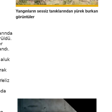
Yangınların sessiz tanıklarından yürek burkan
görüntüler
arında
rüldü.
er
andı.
Haluk
rak
Yeliz
nda
ıp