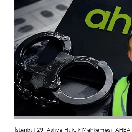
İstanbul 29. Asliye Hukuk Mahkemesi, AHBA