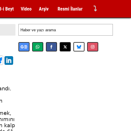
⤵
l-i Beyt
Video
Arşiv
Resmi İlanlar
andı.
n
rmek,
nımını
n kalp