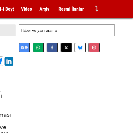
⤵
l-i Beyt
Video
Arşiv
Resmi İlanlar
,
i
lması
 ve