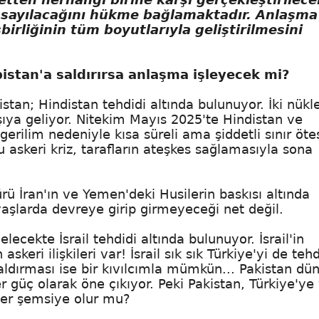
ış sayılacağını hükme bağlamaktadır. Anlaşma
irliğinin tüm boyutlarıyla geliştirilmesini
bistan'a saldırırsa anlaşma işleyecek mi?
tan; Hindistan tehdidi altında bulunuyor. İki nükl
ıya geliyor. Nitekim Mayıs 2025'te Hindistan ve
erilim nedeniyle kısa süreli ama şiddetli sınır öte
 askeri kriz, tarafların ateşkes sağlamasıyla sona
rü İran'ın ve Yemen'deki Husilerin baskısı altında
şlarda devreye girip girmeyeceği net değil.
lecekte İsrail tehdidi altında bulunuyor. İsrail'in
keri ilişkileri var! İsrail sık sık Türkiye'yi de tehd
aldırması ise bir kıvılcımla mümkün... Pakistan dü
 güç olarak öne çıkıyor. Peki Pakistan, Türkiye'ye
kleer şemsiye olur mu?