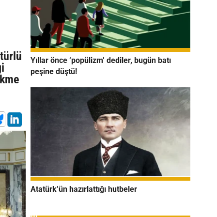
türlü
Yıllar önce ‘popülizm’ dediler, bugün batı
i
peşine düştü!
hükme
Atatürk’ün hazırlattığı hutbeler