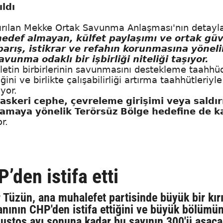
ldı
rılan Mekke Ortak Savunma Anlaşması'nın detayla
hedef almayan, külfet paylaşımı ve ortak güv
barış, istikrar ve refahın korunmasına yöneli
unma odaklı bir işbirliği niteliği taşıyor.
vletin birbirlerinin savunmasını destekleme taahhü
ni ve birlikte çalışabilirliği artırma taahhütleriyl
yor.
askeri cephe, çevreleme girişimi veya saldır
ğlamaya yönelik Terörsüz Bölge hedefine de k
r.
den istifa etti
 Tüzün, ana muhalefet partisinde büyük bir kır
anının CHP'den istifa ettiğini ve büyük bölümü
ağustos ayı sonuna kadar bu sayının 300'ü aşaca