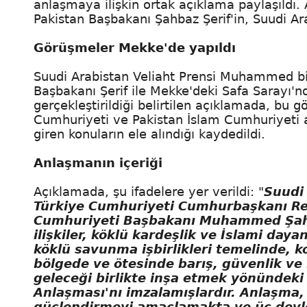
anlaşmaya ilişkin ortak açıklama paylaşıld
Pakistan Başbakanı Şahbaz Şerif'in, Suudi Arab
Görüşmeler Mekke'de yapıldı
Suudi Arabistan Veliaht Prensi Muhammed b
Başbakanı Şerif ile Mekke'deki Safa Sarayı'n
gerçekleştirildiği belirtilen açıklamada, bu 
Cumhuriyeti ve Pakistan İslam Cumhuriyeti ara
giren konuların ele alındığı kaydedildi.
Anlaşmanın içeriği
Açıklamada, şu ifadelere yer verildi: "
Suudi
Türkiye Cumhuriyeti Cumhurbaşkanı Re
Cumhuriyeti Başbakanı Muhammed Şahbaz
ilişkiler, köklü kardeşlik ve İslami day
köklü savunma işbirlikleri temelinde, k
bölgede ve ötesinde barış, güvenlik ve 
geleceği birlikte inşa etmek yönündeki
Anlaşması'nı imzalamışlardır. Anlaşma, h
güçlendirmeyi amaçlamakta ve üç devlet