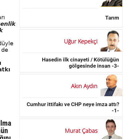
rı
Tarım
enlik
k
Uğur Kepekçi
düyle
e de
Hasedin ilk cinayeti / Kötülüğün
ı
gölgesinde insan -3-
atkı
Akın Aydın
Cumhur ittifakı ve CHP neye imza attı?
-1-
ılma
nün
Murat Çabas
ğını