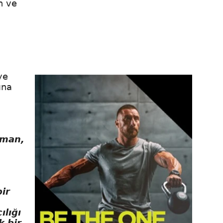
n ve
ye
ına
lman,
ir
ılığı
k bir