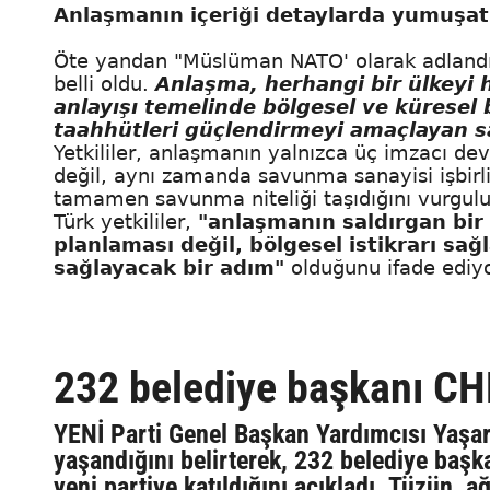
Anlaşmanın içeriği detaylarda yumuşatı
Öte yandan "Müslüman NATO' olarak adlandı
belli oldu.
Anlaşma, herhangi bir ülkeyi 
anlayışı temelinde bölgesel ve küresel 
taahhütleri güçlendirmeyi amaçlayan sav
Yetkililer, anlaşmanın yalnızca üç imzacı de
değil, aynı zamanda savunma sanayisi işbirliği
tamamen savunma niteliği taşıdığını vurgulu
Türk yetkililer,
"anlaşmanın saldırgan bir 
planlaması değil, bölgesel istikrarı sa
sağlayacak bir adım"
olduğunu ifade ediyo
232 belediye başkanı CHP’
YENİ Parti Genel Başkan Yardımcısı Yaşar
yaşandığını belirterek, 232 belediye başk
yeni partiye katıldığını açıkladı. Tüzün, 