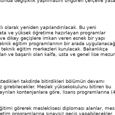
sasında değişiklik yapılmasını öngören çerçeve yas
lı olarak yeniden yapılandırılacak. Bu yeni
ata ve yüksek öğretime hazırlayan programlar
ve dikey geçişlere imkan veren esnek bir yapı
eknik eğitim programlarının bir arada uygulanacağ
 teknik eğitim merkezleri kurulacak. Bakanlıkça
lan ve başarılı olan kalfa, usta ve genel lise mezu
stedikleri takdirde bitirdikleri bölümün devamı
z girebilecekler. Meslek yüksekokulunu bitiren bu
rılan kontenjanlara göre, lisans programlarına (4 
eğitimi görerek mesleklisesi diploması alanlar, mes
retim programlarına sınavsız geçiş yapabilecekler.