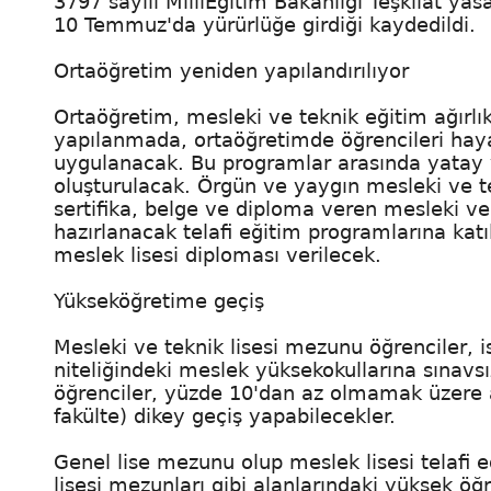
3797 sayılı MilliEğitim Bakanlığı Teşkilat ya
10 Temmuz'da yürürlüğe girdiği kaydedildi.
Ortaöğretim yeniden yapılandırılıyor
Ortaöğretim, mesleki ve teknik eğitim ağırlık
yapılanmada, ortaöğretimde öğrencileri hay
uygulanacak. Bu programlar arasında yatay 
oluşturulacak. Örgün ve yaygın mesleki ve t
sertifika, belge ve diploma veren mesleki ve
hazırlanacak telafi eğitim programlarına katı
meslek lisesi diploması verilecek.
Yükseköğretime geçiş
Mesleki ve teknik lisesi mezunu öğrenciler, i
niteliğindeki meslek yüksekokullarına sınavsı
öğrenciler, yüzde 10'dan az olmamak üzere ay
fakülte) dikey geçiş yapabilecekler.
Genel lise mezunu olup meslek lisesi telafi 
lisesi mezunları gibi alanlarındaki yüksek öğ