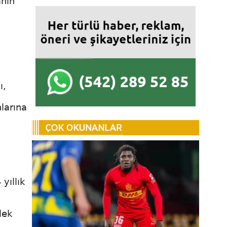
anın
ı,
nlarına
yıllık
lek