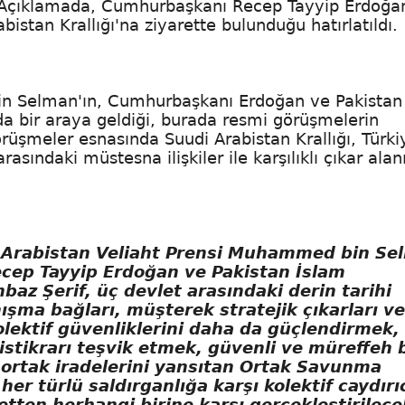
ı. Açıklamada, Cumhurbaşkanı Recep Tayyip Erdoğa
istan Krallığı'na ziyarette bulunduğu hatırlatıldı.
in Selman'ın, Cumhurbaşkanı Erdoğan ve Pakistan
da bir araya geldiği, burada resmi görüşmelerin
görüşmeler esnasında Suudi Arabistan Krallığı, Türki
sındaki müstesna ilişkiler ile karşılıklı çıkar alan
 Arabistan Veliaht Prensi Muhammed bin Se
cep Tayyip Erdoğan ve Pakistan İslam
 Şerif, üç devlet arasındaki derin tarihi
anışma bağları, müşterek stratejik çıkarları ve
olektif güvenliklerini daha da güçlendirmek,
istikrarı teşvik etmek, güvenli ve müreffeh b
 ortak iradelerini yansıtan Ortak Savunma
er türlü saldırganlığa karşı kolektif caydırıc
ten herhangi birine karşı gerçekleştirilece