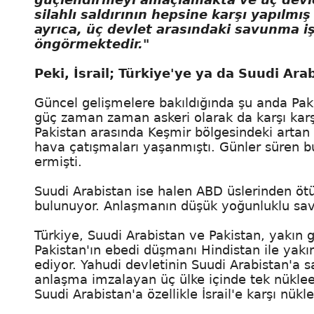
silahlı saldırının hepsine karşı yapılm
ayrıca, üç devlet arasındaki savunma işb
öngörmektedir."
Peki, İsrail; Türkiye'ye ya da Suudi Ara
Güncel gelişmelere bakıldığında şu anda Pakis
güç zaman zaman askeri olarak da karşı karş
Pakistan arasında Keşmir bölgesindeki artan g
hava çatışmaları yaşanmıştı. Günler süren bu
ermişti.
Suudi Arabistan ise halen ABD üslerinden ötü
bulunuyor. Anlaşmanın düşük yoğunluklu sava
Türkiye, Suudi Arabistan ve Pakistan, yakın ge
Pakistan'ın ebedi düşmanı Hindistan ile yakın as
ediyor. Yahudi devletinin Suudi Arabistan'a s
anlaşma imzalayan üç ülke içinde tek nükleer
Suudi Arabistan'a özellikle İsrail'e karşı nü