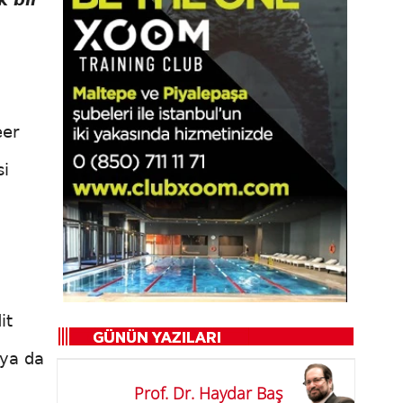
eer
si
it
n
 ya da
Prof. Dr. Haydar Baş