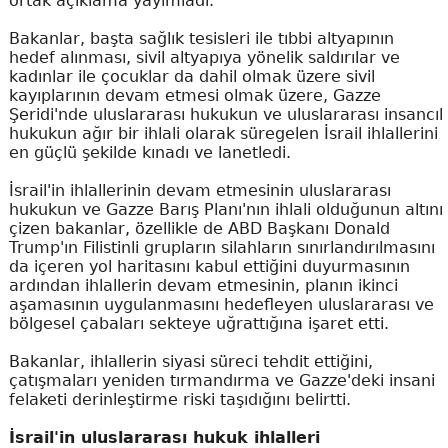
ortak açıklama yayımladı.
Bakanlar, başta sağlık tesisleri ile tıbbi altyapının
hedef alınması, sivil altyapıya yönelik saldırılar ve
kadınlar ile çocuklar da dahil olmak üzere sivil
kayıplarının devam etmesi olmak üzere, Gazze
Şeridi'nde uluslararası hukukun ve uluslararası insancıl
hukukun ağır bir ihlali olarak süregelen İsrail ihlallerini
en güçlü şekilde kınadı ve lanetledi.
İsrail'in ihlallerinin devam etmesinin uluslararası
hukukun ve Gazze Barış Planı'nın ihlali olduğunun altını
çizen bakanlar, özellikle de ABD Başkanı Donald
Trump'ın Filistinli grupların silahların sınırlandırılmasını
da içeren yol haritasını kabul ettiğini duyurmasının
ardından ihlallerin devam etmesinin, planın ikinci
aşamasının uygulanmasını hedefleyen uluslararası ve
bölgesel çabaları sekteye uğrattığına işaret etti.
Bakanlar, ihlallerin siyasi süreci tehdit ettiğini,
çatışmaları yeniden tırmandırma ve Gazze'deki insani
felaketi derinleştirme riski taşıdığını belirtti.
İsrail'in uluslararası hukuk ihlalleri