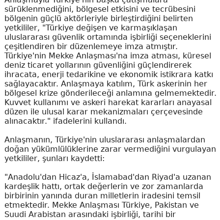
sürüklenmediğini, bölgesel etkisini ve tecrübesini
bölgenin güçlü aktörleriyle birleştirdiğini belirten
yetkililer, "Türkiye değişen ve karmaşıklaşan
uluslararası güvenlik ortamında işbirliği seçeneklerini
çeşitlendiren bir düzenlemeye imza atmıştır.
Türkiye'nin Mekke Anlaşması'na imza atması, küresel
deniz ticaret yollarının güvenliğini güçlendirerek
ihracata, enerji tedarikine ve ekonomik istikrara katkı
sağlayacaktır. Anlaşmaya katılım, Türk askerinin her
bölgesel krize gönderileceği anlamına gelmemektedir.
Kuvvet kullanımı ve askeri harekat kararları anayasal
düzen ile ulusal karar mekanizmaları çerçevesinde
alınacaktır." ifadelerini kullandı.
Anlaşmanın, Türkiye'nin uluslararası anlaşmalardan
doğan yükümlülüklerine zarar vermediğini vurgulayan
yetkililer, şunları kaydetti:
"Anadolu'dan Hicaz'a, İslamabad'dan Riyad'a uzanan
kardeşlik hattı, ortak değerlerin ve zor zamanlarda
birbirinin yanında duran milletlerin iradesini temsil
etmektedir. Mekke Anlaşması Türkiye, Pakistan ve
Suudi Arabistan arasındaki işbirliği, tarihi bir