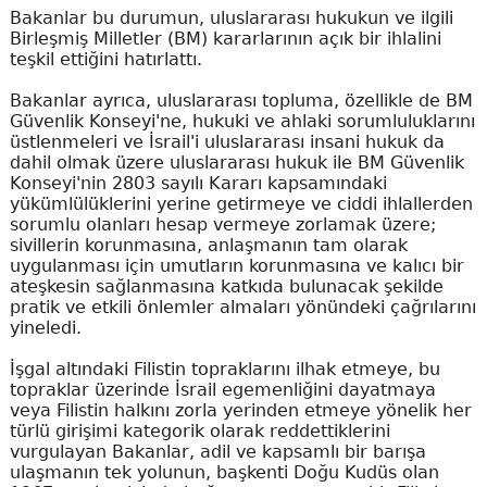
Bakanlar bu durumun, uluslararası hukukun ve ilgili
Birleşmiş Milletler (BM) kararlarının açık bir ihlalini
teşkil ettiğini hatırlattı.
Bakanlar ayrıca, uluslararası topluma, özellikle de BM
Güvenlik Konseyi'ne, hukuki ve ahlaki sorumluluklarını
üstlenmeleri ve İsrail'i uluslararası insani hukuk da
dahil olmak üzere uluslararası hukuk ile BM Güvenlik
Konseyi'nin 2803 sayılı Kararı kapsamındaki
yükümlülüklerini yerine getirmeye ve ciddi ihlallerden
sorumlu olanları hesap vermeye zorlamak üzere;
sivillerin korunmasına, anlaşmanın tam olarak
uygulanması için umutların korunmasına ve kalıcı bir
ateşkesin sağlanmasına katkıda bulunacak şekilde
pratik ve etkili önlemler almaları yönündeki çağrılarını
yineledi.
İşgal altındaki Filistin topraklarını ilhak etmeye, bu
topraklar üzerinde İsrail egemenliğini dayatmaya
veya Filistin halkını zorla yerinden etmeye yönelik her
türlü girişimi kategorik olarak reddettiklerini
vurgulayan Bakanlar, adil ve kapsamlı bir barışa
ulaşmanın tek yolunun, başkenti Doğu Kudüs olan