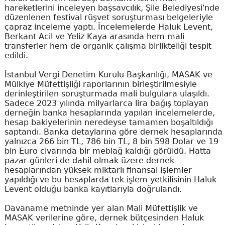
hareketlerini inceleyen başsavcılık, Şile Belediyesi'nde
düzenlenen festival rüşvet soruşturması belgeleriyle
çapraz inceleme yaptı. İncelemelerde Haluk Levent,
Berkant Acil ve Yeliz Kaya arasında hem mali
transferler hem de organik çalışma birlikteliği tespit
edildi.
İstanbul Vergi Denetim Kurulu Başkanlığı, MASAK ve
Mülkiye Müfettişliği raporlarının birleştirilmesiyle
derinleştirilen soruşturmada mali bulgulara ulaşıldı.
Sadece 2023 yılında milyarlarca lira bağış toplayan
derneğin banka hesaplarında yapılan incelemelerde,
hesap bakiyelerinin neredeyse tamamen boşaltıldığı
saptandı. Banka detaylarına göre dernek hesaplarında
yalnızca 266 bin TL, 786 bin TL, 8 bin 598 Dolar ve 19
bin Euro civarında bir meblağ kaldığı görüldü. Hatta
pazar günleri de dahil olmak üzere dernek
hesaplarından yüksek miktarlı finansal işlemler
yapıldığı ve bu hesaplarda tek işlem yetkilisinin Haluk
Levent olduğu banka kayıtlarıyla doğrulandı.
Davaname metninde yer alan Mali Müfettişlik ve
MASAK verilerine göre, dernek bütçesinden Haluk