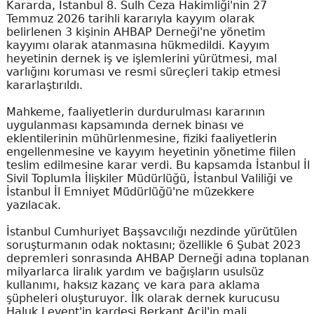
Kararda, İstanbul 8. Sulh Ceza Hakimliği'nin 27
Temmuz 2026 tarihli kararıyla kayyım olarak
belirlenen 3 kişinin AHBAP Derneği'ne yönetim
kayyımı olarak atanmasına hükmedildi. Kayyım
heyetinin dernek iş ve işlemlerini yürütmesi, mal
varlığını koruması ve resmi süreçleri takip etmesi
kararlaştırıldı.
Mahkeme, faaliyetlerin durdurulması kararının
uygulanması kapsamında dernek binası ve
eklentilerinin mühürlenmesine, fiziki faaliyetlerin
engellenmesine ve kayyım heyetinin yönetime fiilen
teslim edilmesine karar verdi. Bu kapsamda İstanbul İl
Sivil Toplumla İlişkiler Müdürlüğü, İstanbul Valiliği ve
İstanbul İl Emniyet Müdürlüğü'ne müzekkere
yazılacak.
İstanbul Cumhuriyet Başsavcılığı nezdinde yürütülen
soruşturmanın odak noktasını; özellikle 6 Şubat 2023
depremleri sonrasında AHBAP Derneği adına toplanan
milyarlarca liralık yardım ve bağışların usulsüz
kullanımı, haksız kazanç ve kara para aklama
şüpheleri oluşturuyor. İlk olarak dernek kurucusu
Haluk Levent'in kardeşi Berkant Acil'in mali