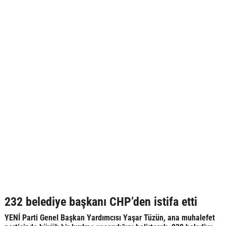
232 belediye başkanı CHP’den istifa etti
YENİ Parti Genel Başkan Yardımcısı Yaşar Tüzün, ana muhalefet