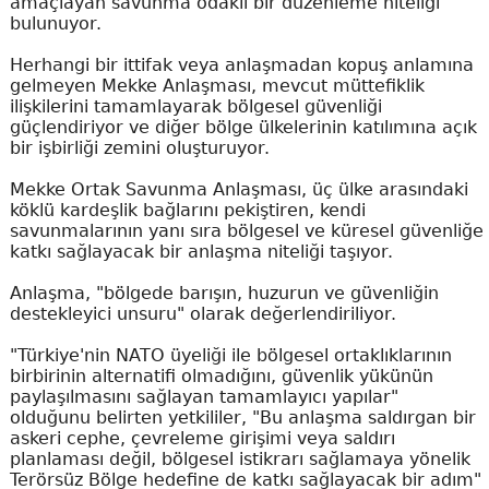
amaçlayan savunma odaklı bir düzenleme niteliği
bulunuyor.
Herhangi bir ittifak veya anlaşmadan kopuş anlamına
gelmeyen Mekke Anlaşması, mevcut müttefiklik
ilişkilerini tamamlayarak bölgesel güvenliği
güçlendiriyor ve diğer bölge ülkelerinin katılımına açık
bir işbirliği zemini oluşturuyor.
Mekke Ortak Savunma Anlaşması, üç ülke arasındaki
köklü kardeşlik bağlarını pekiştiren, kendi
savunmalarının yanı sıra bölgesel ve küresel güvenliğe
katkı sağlayacak bir anlaşma niteliği taşıyor.
Anlaşma, "bölgede barışın, huzurun ve güvenliğin
destekleyici unsuru" olarak değerlendiriliyor.
"Türkiye'nin NATO üyeliği ile bölgesel ortaklıklarının
birbirinin alternatifi olmadığını, güvenlik yükünün
paylaşılmasını sağlayan tamamlayıcı yapılar"
olduğunu belirten yetkililer, "Bu anlaşma saldırgan bir
askeri cephe, çevreleme girişimi veya saldırı
planlaması değil, bölgesel istikrarı sağlamaya yönelik
Terörsüz Bölge hedefine de katkı sağlayacak bir adım"