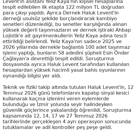
Levent'in asistanı Yeliz Kaya'nın kişisel hesaplarına
tespit edilebilen ilk etapta 122 milyon TL doğrudan
para çıkışı yapıldı. Ayrıca Dernek Haluk Levent'in
derneği usulsüz şekilde borçlandırarak kambiyo
senetleri düzenlediği, bu senetler karşılığında alınan
yüksek değerli taşınmazların ve dernek iştiraki Ahbap
Lojistik'e ait gayrimenkullerin Yeliz Kaya adına tescil
ettirildiği belirlendi. Yeliz Kaya'nın sadece 2025 ve
2026 yıllarında dernekle bağlantılı 100 adet taşınmaz
işlemi yaptığı, bunların 58 adedini şüpheli Esin Önder
Çağlayan'a devrettiği tespit edildi. Soruşturma
dosyasında ayrıca Haluk Levent tarafından kullanılan
hesaplardan yüksek hacimli yasal bahis oyunlarının
oynandığı bilgisi yer aldı.
Teknik ve fiziki takip altında tutulan Haluk Levent'in, 12
Temmuz 2026 günü telefonlarını kapatıp sinyal kesici
kullanarak kaçma izlenimi veren eylemlerde
bulunduğu ve İzmir yolunda seyir halindeyken
güvenlik güçlerince yakalandığı öğrenildi. Soruşturma
kapsamında 12, 14, 17 ve 27 Temmuz 2026
tarihlerinde gerçekleşen 4 ayrı operasyon sonucunda
tutuklamalar ve adli kontroller peş peşe geldi.