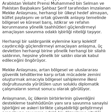
Arabistan Veliaht Prensi Muhammed bin Selman ve
Pakistan Başbakanı Şahbaz Şerif tarafından imzalanan
Mekke Anlaşması, herhangi bir ülkeyi hedef almayan,
külfet paylaşımı ve ortak güvenlik anlayışı temelinde
bölgesel ve küresel barış, istikrar ve refahın
korunmasına yönelik taahhütleri güçlendirmeyi
amaçlayan savunma odaklı işbirliği niteliği taşıyor.
Herhangi bir saldırganlık eylemine karşı kolektif
caydırıcılığı güçlendirmeyi amaçlayan anlaşma, üç
devletten herhangi birine yönelik herhangi bir silahlı
saldırının, hepsine yönelik bir saldırı olarak kabul
edileceğini öngörüyor.
Mekke Anlaşması, artan bölgesel ve uluslararası
güvenlik tehditlerine karşı ortak mücadele zemini
oluşturmak amacıyla bölgesel sahiplenme ilkesi
doğrultusunda yürütülen uzun soluklu diplomatik
çalışmaların somut sonucu olarak görülüyor.
Anlaşmanın, üç ülkenin birbirlerinin güvenliğini
destekleme taahhüdünün yanı sıra savunma sanayisi
işbirliğini ve askeri birlikte çalışabilirliği geliştirmeyi