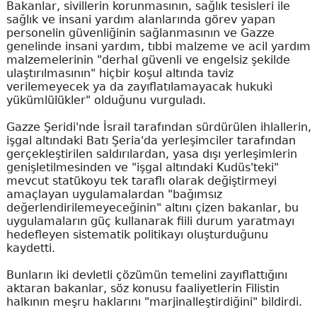
Bakanlar, sivillerin korunmasının, sağlık tesisleri ile
sağlık ve insani yardım alanlarında görev yapan
personelin güvenliğinin sağlanmasının ve Gazze
genelinde insani yardım, tıbbi malzeme ve acil yardım
malzemelerinin "derhal güvenli ve engelsiz şekilde
ulaştırılmasının" hiçbir koşul altında taviz
verilemeyecek ya da zayıflatılamayacak hukuki
yükümlülükler" olduğunu vurguladı.
Gazze Şeridi'nde İsrail tarafından sürdürülen ihlallerin,
işgal altındaki Batı Şeria'da yerleşimciler tarafından
gerçekleştirilen saldırılardan, yasa dışı yerleşimlerin
genişletilmesinden ve "işgal altındaki Kudüs'teki"
mevcut statükoyu tek taraflı olarak değiştirmeyi
amaçlayan uygulamalardan "bağımsız
değerlendirilemeyeceğinin" altını çizen bakanlar, bu
uygulamaların güç kullanarak fiili durum yaratmayı
hedefleyen sistematik politikayı oluşturduğunu
kaydetti.
Bunların iki devletli çözümün temelini zayıflattığını
aktaran bakanlar, söz konusu faaliyetlerin Filistin
halkının meşru haklarını "marjinalleştirdiğini" bildirdi.