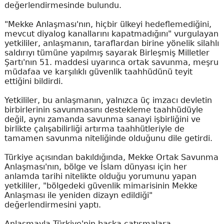
değerlendirmesinde bulundu.
"Mekke Anlaşması'nın, hiçbir ülkeyi hedeflemediğini,
mevcut diyalog kanallarını kapatmadığını" vurgulayan
yetkililer, anlaşmanın, taraflardan birine yönelik silahlı
saldırıyı tümüne yapılmış sayarak Birleşmiş Milletler
Şartı'nın 51. maddesi uyarınca ortak savunma, meşru
müdafaa ve karşılıklı güvenlik taahhüdünü teyit
ettiğini bildirdi.
Yetkililer, bu anlaşmanın, yalnızca üç imzacı devletin
birbirlerinin savunmasını destekleme taahhüdüyle
değil, aynı zamanda savunma sanayi işbirliğini ve
birlikte çalışabilirliği artırma taahhütleriyle de
tamamen savunma niteliğinde olduğunu dile getirdi.
Türkiye açısından bakıldığında, Mekke Ortak Savunma
Anlaşması'nın, bölge ve İslam dünyası için her
anlamda tarihi nitelikte olduğu yorumunu yapan
yetkililer, "bölgedeki güvenlik mimarisinin Mekke
Anlaşması ile yeniden dizayn edildiği"
değerlendirmesini yaptı.
Anlaşmayla Türkiye'nin başka çatışmalara