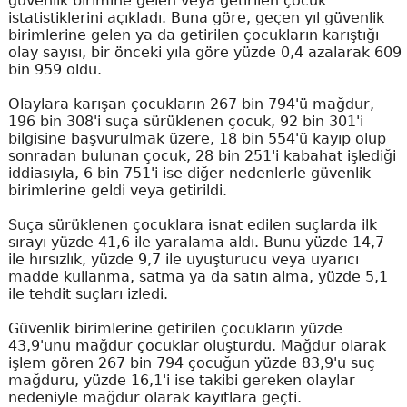
güvenlik birimine gelen veya getirilen çocuk
istatistiklerini açıkladı. Buna göre, geçen yıl güvenlik
birimlerine gelen ya da getirilen çocukların karıştığı
olay sayısı, bir önceki yıla göre yüzde 0,4 azalarak 609
bin 959 oldu.
Olaylara karışan çocukların 267 bin 794'ü mağdur,
196 bin 308'i suça sürüklenen çocuk, 92 bin 301'i
bilgisine başvurulmak üzere, 18 bin 554'ü kayıp olup
sonradan bulunan çocuk, 28 bin 251'i kabahat işlediği
iddiasıyla, 6 bin 751'i ise diğer nedenlerle güvenlik
birimlerine geldi veya getirildi.
Suça sürüklenen çocuklara isnat edilen suçlarda ilk
sırayı yüzde 41,6 ile yaralama aldı. Bunu yüzde 14,7
ile hırsızlık, yüzde 9,7 ile uyuşturucu veya uyarıcı
madde kullanma, satma ya da satın alma, yüzde 5,1
ile tehdit suçları izledi.
Güvenlik birimlerine getirilen çocukların yüzde
43,9'unu mağdur çocuklar oluşturdu. Mağdur olarak
işlem gören 267 bin 794 çocuğun yüzde 83,9'u suç
mağduru, yüzde 16,1'i ise takibi gereken olaylar
nedeniyle mağdur olarak kayıtlara geçti.