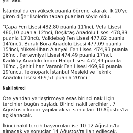
yer aldı.
İstanbul'da en yüksek puanla öğrenci alarak ilk 20'ye
giren diğer liselerin taban puanları şöyle oldu:
"Çapa Fen Lisesi 482,80 puanla 11'inci, Vefa Lisesi
480,10 puanla 12'nci, Beşiktaş Anadolu Lisesi 478,89
puanla 13'üncü, Validebağ Fen Lisesi 477,82 puanla
14'üncü, Burak Bora Anadolu Lisesi 477,09 puanla
15'inci, Yüksel-İlhan Alanyalı Fen Lisesi 474,93 puanla
16'ncı, Pertevniyal Lisesi 474,49 puanla 17'nci,
Kadıköy Anadolu İmam Hatip Lisesi 472,39 puanla
18'nci, Şehit İlhan Varank Fen Lisesi 469,98 puanla
19'uncu, Teknopark İstanbul Mesleki ve Teknik
Anadolu Lisesi 469,51 puanla 20'nci."
Nakil süreci
Öte yandan yerleştirmeye esas birinci nakil için
tercihler bugün başladı. Birinci nakil tercihleri, 7
Ağustos'a kadar yapılacak ve sonuçları 10 Ağustos'ta
açıklanacak.
İkinci nakil tercih başvuruları ise 10-12 Ağustos'ta
alınacak ve sonuçlar 14 Ağustos'ta ilan edilecek.