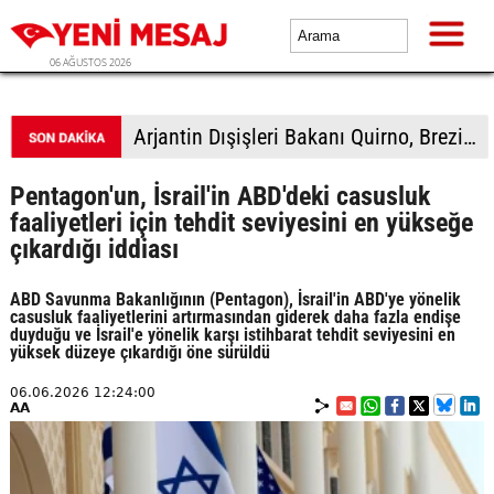
06 AĞUSTOS 2026
Arjantin Dışişleri Bakanı Quirno, Brezilya'dan özür dilemeyi reddetti
Pentagon'un, İsrail'in ABD'deki casusluk
faaliyetleri için tehdit seviyesini en yükseğe
çıkardığı iddiası
ABD Savunma Bakanlığının (Pentagon), İsrail'in ABD'ye yönelik
casusluk faaliyetlerini artırmasından giderek daha fazla endişe
duyduğu ve İsrail'e yönelik karşı istihbarat tehdit seviyesini en
yüksek düzeye çıkardığı öne sürüldü
06.06.2026 12:24:00
AA