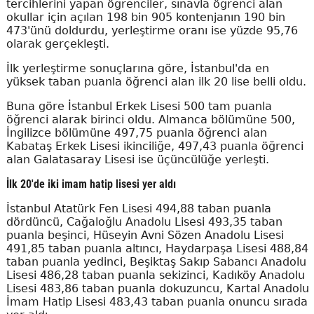
tercihlerini yapan öğrenciler, sınavla öğrenci alan
okullar için açılan 198 bin 905 kontenjanın 190 bin
473'ünü doldurdu, yerleştirme oranı ise yüzde 95,76
olarak gerçekleşti.
İlk yerleştirme sonuçlarına göre, İstanbul'da en
yüksek taban puanla öğrenci alan ilk 20 lise belli oldu.
Buna göre İstanbul Erkek Lisesi 500 tam puanla
öğrenci alarak birinci oldu. Almanca bölümüne 500,
İngilizce bölümüne 497,75 puanla öğrenci alan
Kabataş Erkek Lisesi ikinciliğe, 497,43 puanla öğrenci
alan Galatasaray Lisesi ise üçüncülüğe yerleşti.
İlk 20'de iki imam hatip lisesi yer aldı
İstanbul Atatürk Fen Lisesi 494,88 taban puanla
dördüncü, Cağaloğlu Anadolu Lisesi 493,35 taban
puanla beşinci, Hüseyin Avni Sözen Anadolu Lisesi
491,85 taban puanla altıncı, Haydarpaşa Lisesi 488,84
taban puanla yedinci, Beşiktaş Sakıp Sabancı Anadolu
Lisesi 486,28 taban puanla sekizinci, Kadıköy Anadolu
Lisesi 483,86 taban puanla dokuzuncu, Kartal Anadolu
İmam Hatip Lisesi 483,43 taban puanla onuncu sırada