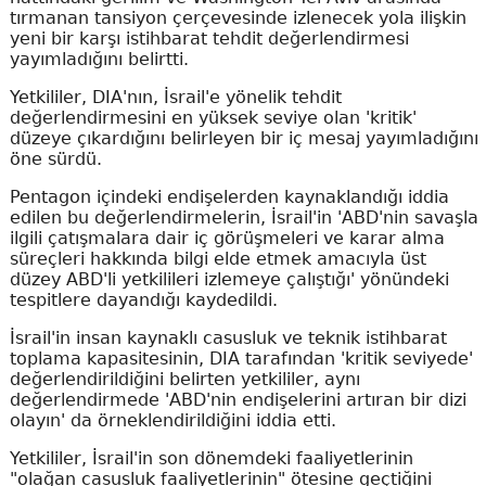
tırmanan tansiyon çerçevesinde izlenecek yola ilişkin
yeni bir karşı istihbarat tehdit değerlendirmesi
yayımladığını belirtti.
Yetkililer, DIA'nın, İsrail'e yönelik tehdit
değerlendirmesini en yüksek seviye olan 'kritik'
düzeye çıkardığını belirleyen bir iç mesaj yayımladığını
öne sürdü.
Pentagon içindeki endişelerden kaynaklandığı iddia
edilen bu değerlendirmelerin, İsrail'in 'ABD'nin savaşla
ilgili çatışmalara dair iç görüşmeleri ve karar alma
süreçleri hakkında bilgi elde etmek amacıyla üst
düzey ABD'li yetkilileri izlemeye çalıştığı' yönündeki
tespitlere dayandığı kaydedildi.
İsrail'in insan kaynaklı casusluk ve teknik istihbarat
toplama kapasitesinin, DIA tarafından 'kritik seviyede'
değerlendirildiğini belirten yetkililer, aynı
değerlendirmede 'ABD'nin endişelerini artıran bir dizi
olayın' da örneklendirildiğini iddia etti.
Yetkililer, İsrail'in son dönemdeki faaliyetlerinin
"olağan casusluk faaliyetlerinin" ötesine geçtiğini