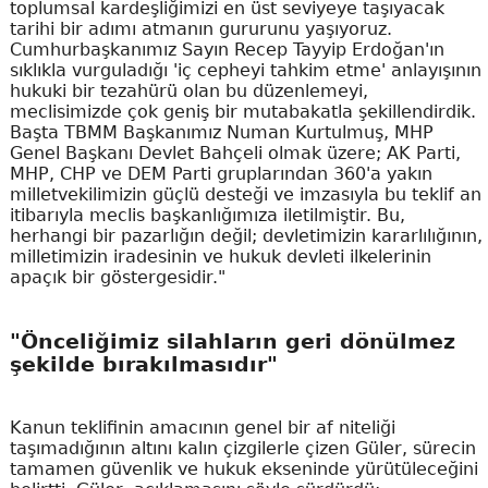
toplumsal kardeşliğimizi en üst seviyeye taşıyacak
tarihi bir adımı atmanın gururunu yaşıyoruz.
Cumhurbaşkanımız Sayın Recep Tayyip Erdoğan'ın
sıklıkla vurguladığı 'iç cepheyi tahkim etme' anlayışının
hukuki bir tezahürü olan bu düzenlemeyi,
meclisimizde çok geniş bir mutabakatla şekillendirdik.
Başta TBMM Başkanımız Numan Kurtulmuş, MHP
Genel Başkanı Devlet Bahçeli olmak üzere; AK Parti,
MHP, CHP ve DEM Parti gruplarından 360'a yakın
milletvekilimizin güçlü desteği ve imzasıyla bu teklif an
itibarıyla meclis başkanlığımıza iletilmiştir. Bu,
herhangi bir pazarlığın değil; devletimizin kararlılığının,
milletimizin iradesinin ve hukuk devleti ilkelerinin
apaçık bir göstergesidir."
"Önceliğimiz silahların geri dönülmez
şekilde bırakılmasıdır"
Kanun teklifinin amacının genel bir af niteliği
taşımadığının altını kalın çizgilerle çizen Güler, sürecin
tamamen güvenlik ve hukuk ekseninde yürütüleceğini