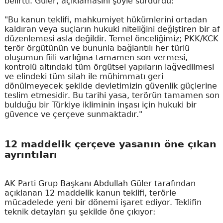
belirtti. Güler, açıklamasını şöyle sürdürdü:
"Bu kanun teklifi, mahkumiyet hükümlerini ortadan
kaldıran veya suçların hukuki niteliğini değiştiren bir af
düzenlemesi asla değildir. Temel önceliğimiz; PKK/KCK
terör örgütünün ve bununla bağlantılı her türlü
oluşumun fiili varlığına tamamen son vermesi,
kontrolü altındaki tüm örgütsel yapıların lağvedilmesi
ve elindeki tüm silah ile mühimmatı geri
dönülmeyecek şekilde devletimizin güvenlik güçlerine
teslim etmesidir. Bu tarihi yasa, terörün tamamen son
bulduğu bir Türkiye ikliminin inşası için hukuki bir
güvence ve çerçeve sunmaktadır."
12 maddelik çerçeve yasanın öne çıkan
ayrıntıları
AK Parti Grup Başkanı Abdullah Güler tarafından
açıklanan 12 maddelik kanun teklifi, terörle
mücadelede yeni bir dönemi işaret ediyor. Teklifin
teknik detayları şu şekilde öne çıkıyor: