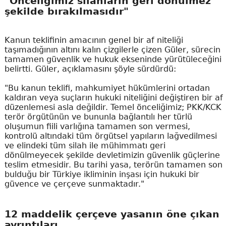
"Önceliğimiz silahların geri dönülmez
şekilde bırakılmasıdır"
Kanun teklifinin amacının genel bir af niteliği
taşımadığının altını kalın çizgilerle çizen Güler, sürecin
tamamen güvenlik ve hukuk ekseninde yürütüleceğini
belirtti. Güler, açıklamasını şöyle sürdürdü:
"Bu kanun teklifi, mahkumiyet hükümlerini ortadan
kaldıran veya suçların hukuki niteliğini değiştiren bir af
düzenlemesi asla değildir. Temel önceliğimiz; PKK/KCK
terör örgütünün ve bununla bağlantılı her türlü
oluşumun fiili varlığına tamamen son vermesi,
kontrolü altındaki tüm örgütsel yapıların lağvedilmesi
ve elindeki tüm silah ile mühimmatı geri
dönülmeyecek şekilde devletimizin güvenlik güçlerine
teslim etmesidir. Bu tarihi yasa, terörün tamamen son
bulduğu bir Türkiye ikliminin inşası için hukuki bir
güvence ve çerçeve sunmaktadır."
12 maddelik çerçeve yasanın öne çıkan
ayrıntıları