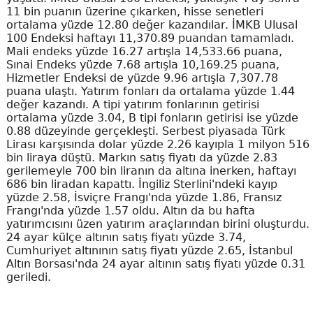
11 bin puanın üzerine çıkarken, hisse senetleri
ortalama yüzde 12.80 değer kazandılar. İMKB Ulusal
100 Endeksi haftayı 11,370.89 puandan tamamladı.
Mali endeks yüzde 16.27 artışla 14,533.66 puana,
Sınai Endeks yüzde 7.68 artışla 10,169.25 puana,
Hizmetler Endeksi de yüzde 9.96 artışla 7,307.78
puana ulaştı. Yatırım fonları da ortalama yüzde 1.44
değer kazandı. A tipi yatırım fonlarının getirisi
ortalama yüzde 3.04, B tipi fonların getirisi ise yüzde
0.88 düzeyinde gerçekleşti. Serbest piyasada Türk
Lirası karşısında dolar yüzde 2.26 kayıpla 1 milyon 516
bin liraya düştü. Markın satış fiyatı da yüzde 2.83
gerilemeyle 700 bin liranın da altına inerken, haftayı
686 bin liradan kapattı. İngiliz Sterlini'ndeki kayıp
yüzde 2.58, İsviçre Frangı'nda yüzde 1.86, Fransız
Frangı'nda yüzde 1.57 oldu. Altın da bu hafta
yatırımcısını üzen yatırım araçlarından birini oluşturdu.
24 ayar külçe altının satış fiyatı yüzde 3.74,
Cumhuriyet altınının satış fiyatı yüzde 2.65, İstanbul
Altın Borsası'nda 24 ayar altının satış fiyatı yüzde 0.31
geriledi.