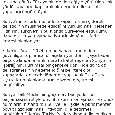
tesisine dönük Türkiye'nin de desteğiyle yürütülen çok
yönlü çabaların kapsamlı bir değerlendirmesini
yapacağı öngörülüyor.
Suriye'nin terörle mücadele kapasitesinin giderek
geliştiğinin müşahede edildiğini vurgulaması beklenen
Fidan'ın, Türkiye'nin bu alanda Suriye'yle eşgüdümü
daha da ileriye taşımaya kararlı olduğunu ifade
etmesi planlanıyor.
Fidan'ın, Aralık 2024'ten bu yana ekonomiden
güvenliğe, toplumsal uzlaşıdan yeniden inşaya kadar
birçok alanda önemli mesafe katetmiş olan Suriye ile
işbirliğinin, kurumsal bir çerçeve dahilinde daha da
geliştirilmesinin hedeflendiğini belirterek bu
kapsamda, gelecek dönemde yapılacak üst düzey
ziyaretlerin planlamalarını gözden geçirmesi
öngörülüyor.
Suriye Halk Meclisinin geçen ay faaliyetlerine
başlaması suretiyle devletin kurumsallaşmasına dönük
adımlarını hızlandıran Suriye ile ilişkilere parlamenter
boyut kazandırılması ihtiyacını dile getirmesi
öngörülen Fidan'ın, Türkiye'yi de yakından ilgilendiren,