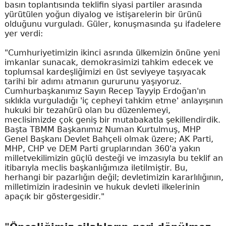
basın toplantısında teklifin siyasi partiler arasında
yürütülen yoğun diyalog ve istişarelerin bir ürünü
olduğunu vurguladı. Güler, konuşmasında şu ifadelere
yer verdi:
"Cumhuriyetimizin ikinci asrında ülkemizin önüne yeni
imkanlar sunacak, demokrasimizi tahkim edecek ve
toplumsal kardeşliğimizi en üst seviyeye taşıyacak
tarihi bir adımı atmanın gururunu yaşıyoruz.
Cumhurbaşkanımız Sayın Recep Tayyip Erdoğan'ın
sıklıkla vurguladığı 'iç cepheyi tahkim etme' anlayışının
hukuki bir tezahürü olan bu düzenlemeyi,
meclisimizde çok geniş bir mutabakatla şekillendirdik.
Başta TBMM Başkanımız Numan Kurtulmuş, MHP
Genel Başkanı Devlet Bahçeli olmak üzere; AK Parti,
MHP, CHP ve DEM Parti gruplarından 360'a yakın
milletvekilimizin güçlü desteği ve imzasıyla bu teklif an
itibarıyla meclis başkanlığımıza iletilmiştir. Bu,
herhangi bir pazarlığın değil; devletimizin kararlılığının,
milletimizin iradesinin ve hukuk devleti ilkelerinin
apaçık bir göstergesidir."