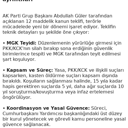
AK Parti Grup Başkanı Abdullah Güler tarafından
açıklanan 12 maddelik kanun teklifi, terörle
mücadelede yeni bir dönemi işaret ediyor. Teklifin
teknik detayları şu şekilde öne çıkıyor:
•
MGK Teyidi:
Düzenlemenin yürürlüğe girmesi için
PKK/KCK'nın silah bırakıp sona erdiğinin güvenlik
birimlerince tespiti ve MGK tarafından teyit edilmesi
şart koşuluyor.
•
Kapsam ve Süreç:
Yasa, PKK/KCK ve ilişkili suçları
kapsarken, kasten öldürme suçları kapsam dışında
bırakıldı. Koşulların sağlanması halinde, 15 yıla kadar
hapis gerektiren suçlarda 5 yıl, daha ağır suçlarda 10
yıl soruşturma/kovuşturma veya infaz ertelemesi
öngörülüyor.
•
Koordinasyon ve Yasal Güvence:
Süreci,
Cumhurbaşkanı Yardımcısı başkanlığındaki üst düzey
bir kurul yönetecek ve görevli kamu personeline yasal
güvence sağlanacak.