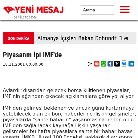
06 AĞUSTOS 2026
Almanya İçişleri Bakan Dobrindt: "Leipzig Havalimanı'ndaki İHA saldırısı girişimi amatörce taktiklere işaret etmiyor"
Piyasanın ipi IMF'de
18.11.2001 00:00:00
Aylardır dışarıdan gelecek borca kilitlenen piyasalar,
IMF'nin ağzından çıkacak açıklamalara göre yol alıyor
IMF'den gelmesi beklenen ve ancak günü kurtarmaya
yetebilecek olan ek borç haberlerine ilişkin gelişmeler,
piyasalarda "sahte baharın" yaşanmasına neden oldu.
IMF'den sağlanacak kaynağa ilişkin yaşanan
gelişmeler bu hafta piyasalara sahte bir bahar havası
yaşattı. İMKB Ulusal 100 Endeksi, yaklaşık 4 ay sonra