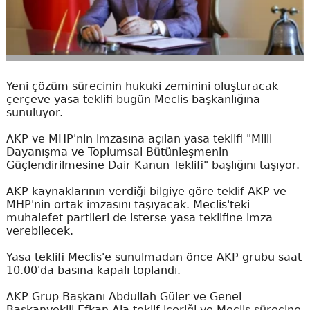
Yeni çözüm sürecinin hukuki zeminini oluşturacak
çerçeve yasa teklifi bugün Meclis başkanlığına
sunuluyor.
AKP ve MHP'nin imzasına açılan yasa teklifi "Milli
Dayanışma ve Toplumsal Bütünleşmenin
Güçlendirilmesine Dair Kanun Teklifi" başlığını taşıyor.
AKP kaynaklarının verdiği bilgiye göre teklif AKP ve
MHP'nin ortak imzasını taşıyacak. Meclis'teki
muhalefet partileri de isterse yasa teklifine imza
verebilecek.
Yasa teklifi Meclis'e sunulmadan önce AKP grubu saat
10.00'da basına kapalı toplandı.
AKP Grup Başkanı Abdullah Güler ve Genel
Başkanvekili Efkan Ala teklif içeriği ve Meclis sürecine