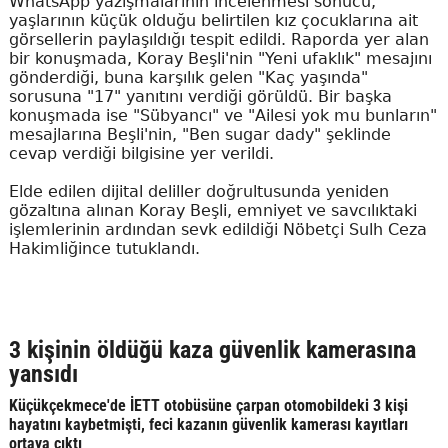
WhatsApp yazışmalarının incelenmesi sonucu,
yaşlarının küçük olduğu belirtilen kız çocuklarına ait
görsellerin paylaşıldığı tespit edildi. Raporda yer alan
bir konuşmada, Koray Beşli'nin "Yeni ufaklık" mesajını
gönderdiği, buna karşılık gelen "Kaç yaşında"
sorusuna "17" yanıtını verdiği görüldü. Bir başka
konuşmada ise "Sübyancı" ve "Ailesi yok mu bunların"
mesajlarına Beşli'nin, "Ben sugar dady" şeklinde
cevap verdiği bilgisine yer verildi.
Elde edilen dijital deliller doğrultusunda yeniden
gözaltına alınan Koray Beşli, emniyet ve savcılıktaki
işlemlerinin ardından sevk edildiği Nöbetçi Sulh Ceza
Hakimliğince tutuklandı.
3 kişinin öldüğü kaza güvenlik kamerasına
yansıdı
Küçükçekmece'de İETT otobüsüne çarpan otomobildeki 3 kişi
hayatını kaybetmişti, feci kazanın güvenlik kamerası kayıtları
ortaya çıktı