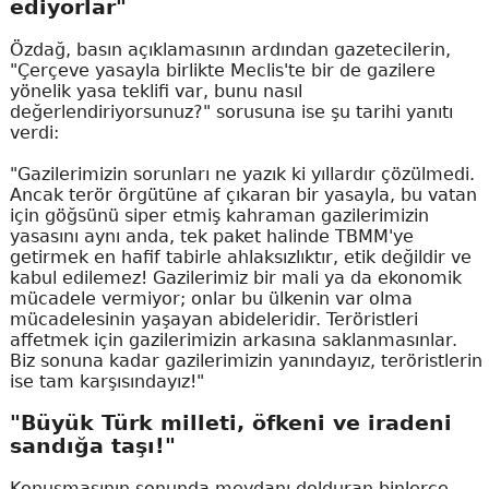
ediyorlar"
Özdağ, basın açıklamasının ardından gazetecilerin,
"Çerçeve yasayla birlikte Meclis'te bir de gazilere
yönelik yasa teklifi var, bunu nasıl
değerlendiriyorsunuz?" sorusuna ise şu tarihi yanıtı
verdi:
"Gazilerimizin sorunları ne yazık ki yıllardır çözülmedi.
Ancak terör örgütüne af çıkaran bir yasayla, bu vatan
için göğsünü siper etmiş kahraman gazilerimizin
yasasını aynı anda, tek paket halinde TBMM'ye
getirmek en hafif tabirle ahlaksızlıktır, etik değildir ve
kabul edilemez! Gazilerimiz bir mali ya da ekonomik
mücadele vermiyor; onlar bu ülkenin var olma
mücadelesinin yaşayan abideleridir. Teröristleri
affetmek için gazilerimizin arkasına saklanmasınlar.
Biz sonuna kadar gazilerimizin yanındayız, teröristlerin
ise tam karşısındayız!"
"Büyük Türk milleti, öfkeni ve iradeni
sandığa taşı!"
Konuşmasının sonunda meydanı dolduran binlerce