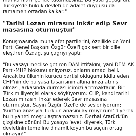
Türkiye'de hukuk devleti de adalet duygusu da
tamamen ortadan kalkar."
"Tarihi Lozan mirasını inkâr edip Sevr
masasına oturmuştur"
Konuşmasında muhalefet partilerini, özellikle de Yeni
Parti Genel Başkanı Özgür Özel'i çok sert bir dille
eleştiren Özdağ, şu çağrıyı yaptı:
"Bu yasayı meclise getiren DAM ittifakını, yani DEM-AK
Parti-MHP blokunu anlıyoruz, onların amacı belli.
Ancak bu ülkenin kurucu partisi olduğunu iddia eden
CHP'nin de bu yasa tasarısının altına imza atmış
olması, arkasında durması içimizi acıtmaktadır. Bir
Türk milliyetçisi olarak söylüyorum: CHP, kendi tarihi
Lozan mirasını inkâr ederek Sevr masasına
oturmuştur. Sayın Özgür Özel'e de sesleniyorum;
'Kürt'ün anasıyla Türk'ün anasını ayırmıyorum' diyerek
bu hıyaneti meşrulaştıramazsınız. Derhal Atatürk'ün
çizgisine dönün! Bu yasaya 'evet' diyerek, Türk
devletinin temeline dinamit koyan bu suçun ortağı
olmayın!"