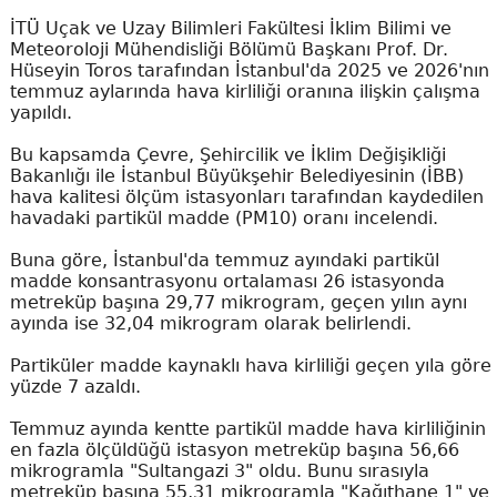
İTÜ Uçak ve Uzay Bilimleri Fakültesi İklim Bilimi ve
Meteoroloji Mühendisliği Bölümü Başkanı Prof. Dr.
Hüseyin Toros tarafından İstanbul'da 2025 ve 2026'nın
temmuz aylarında hava kirliliği oranına ilişkin çalışma
yapıldı.
Bu kapsamda Çevre, Şehircilik ve İklim Değişikliği
Bakanlığı ile İstanbul Büyükşehir Belediyesinin (İBB)
hava kalitesi ölçüm istasyonları tarafından kaydedilen
havadaki partikül madde (PM10) oranı incelendi.
Buna göre, İstanbul'da temmuz ayındaki partikül
madde konsantrasyonu ortalaması 26 istasyonda
metreküp başına 29,77 mikrogram, geçen yılın aynı
ayında ise 32,04 mikrogram olarak belirlendi.
Partiküler madde kaynaklı hava kirliliği geçen yıla göre
yüzde 7 azaldı.
Temmuz ayında kentte partikül madde hava kirliliğinin
en fazla ölçüldüğü istasyon metreküp başına 56,66
mikrogramla "Sultangazi 3" oldu. Bunu sırasıyla
metreküp başına 55,31 mikrogramla "Kağıthane 1" ve