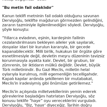
"Bu metin fail odaklıdır"
Kanun teklifi metninin fail odaklı olduğunu savunan
Dervişoğlu, teklifte mağdurun görmezden gelindiğini,
zararın tazminiyle ilgilenilmediğini söyledi. Dervişoğlu,
şöyle konuştu:
"Yıllarca evladının, eşinin, kardeşinin failinin
cezalandırılmasını bekleyen aileler yok sayılarak,
dosyalar idari bir kurulun kararıyla, bir gecede
kapanabilecektir. Milli birlik, hukukun bir örgüte göre
esnetilmesiyle değil, devletin meşru düzeninin tavizsiz
korunmasıyla ayakta kalır. Devlet, bir grubun, bir
zümrenin, bir iktidarın mülkü değildir. Devlet, büyük
Türk milletinindir. Bu Gazi Meclis, milletin helal
oylarıyla kurulmuş, milli egemenliğin tecelligahıdır.
Kapalı kapılar ardında şekillenen bir mutabakat,
Meclis'in iradesiymiş gibi önümüze getirilemez."
Meclis'in açılışında milletvekillerinin yemin ederek
görevlerine başladığını hatırlatan Dervişoğlu, söz
konusu teklife "hayır" oyu vereceklerini vurguladı.
Dervişoğlu, "Biz, 'hayır' diyeceğiz. Tarihin doğru