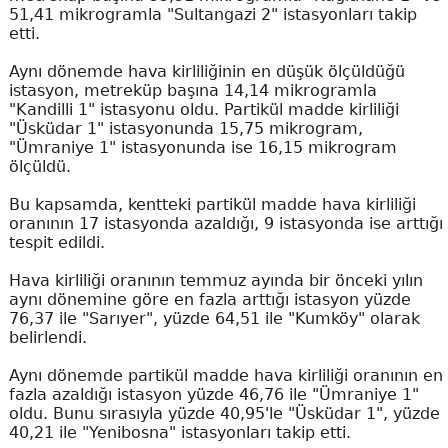
51,41 mikrogramla "Sultangazi 2" istasyonları takip
etti.
Aynı dönemde hava kirliliğinin en düşük ölçüldüğü
istasyon, metreküp başına 14,14 mikrogramla
"Kandilli 1" istasyonu oldu. Partikül madde kirliliği
"Üsküdar 1" istasyonunda 15,75 mikrogram,
"Ümraniye 1" istasyonunda ise 16,15 mikrogram
ölçüldü.
Bu kapsamda, kentteki partikül madde hava kirliliği
oranının 17 istasyonda azaldığı, 9 istasyonda ise arttığı
tespit edildi.
Hava kirliliği oranının temmuz ayında bir önceki yılın
aynı dönemine göre en fazla arttığı istasyon yüzde
76,37 ile "Sarıyer", yüzde 64,51 ile "Kumköy" olarak
belirlendi.
Aynı dönemde partikül madde hava kirliliği oranının en
fazla azaldığı istasyon yüzde 46,76 ile "Ümraniye 1"
oldu. Bunu sırasıyla yüzde 40,95'le "Üsküdar 1", yüzde
40,21 ile "Yenibosna" istasyonları takip etti.