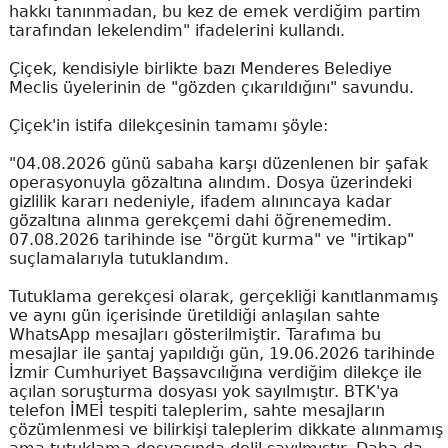
hakkı tanınmadan, bu kez de emek verdiğim partim
tarafından lekelendim" ifadelerini kullandı.
Çiçek, kendisiyle birlikte bazı Menderes Belediye
Meclis üyelerinin de "gözden çıkarıldığını" savundu.
Çiçek'in istifa dilekçesinin tamamı şöyle:
"04.08.2026 günü sabaha karşı düzenlenen bir şafak
operasyonuyla gözaltına alındım. Dosya üzerindeki
gizlilik kararı nedeniyle, ifadem alınıncaya kadar
gözaltına alınma gerekçemi dahi öğrenemedim.
07.08.2026 tarihinde ise "örgüt kurma" ve "irtikap"
suçlamalarıyla tutuklandım.
Tutuklama gerekçesi olarak, gerçekliği kanıtlanmamış
ve aynı gün içerisinde üretildiği anlaşılan sahte
WhatsApp mesajları gösterilmiştir. Tarafıma bu
mesajlar ile şantaj yapıldığı gün, 19.06.2026 tarihinde
İzmir Cumhuriyet Başsavcılığına verdiğim dilekçe ile
açılan soruşturma dosyası yok sayılmıştır. BTK'ya
telefon İMEİ tespiti taleplerim, sahte mesajların
çözümlenmesi ve bilirkişi taleplerim dikkate alınmamış