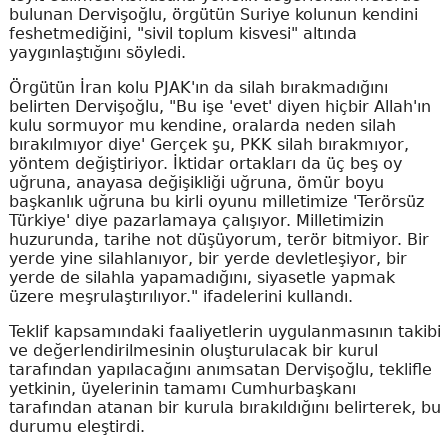
bulunan Dervişoğlu, örgütün Suriye kolunun kendini
feshetmediğini, "sivil toplum kisvesi" altında
yaygınlaştığını söyledi.
Örgütün İran kolu PJAK'ın da silah bırakmadığını
belirten Dervişoğlu, "Bu işe 'evet' diyen hiçbir Allah'ın
kulu sormuyor mu kendine, oralarda neden silah
bırakılmıyor diye' Gerçek şu, PKK silah bırakmıyor,
yöntem değiştiriyor. İktidar ortakları da üç beş oy
uğruna, anayasa değişikliği uğruna, ömür boyu
başkanlık uğruna bu kirli oyunu milletimize 'Terörsüz
Türkiye' diye pazarlamaya çalışıyor. Milletimizin
huzurunda, tarihe not düşüyorum, terör bitmiyor. Bir
yerde yine silahlanıyor, bir yerde devletleşiyor, bir
yerde de silahla yapamadığını, siyasetle yapmak
üzere meşrulaştırılıyor." ifadelerini kullandı.
Teklif kapsamındaki faaliyetlerin uygulanmasının takibi
ve değerlendirilmesinin oluşturulacak bir kurul
tarafından yapılacağını anımsatan Dervişoğlu, teklifle
yetkinin, üyelerinin tamamı Cumhurbaşkanı
tarafından atanan bir kurula bırakıldığını belirterek, bu
durumu eleştirdi.