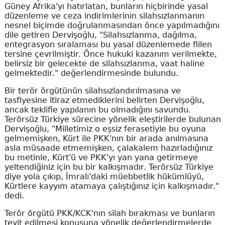
Güney Afrika'yı hatırlatan, bunların hiçbirinde yasal
düzenleme ve ceza indirimlerinin silahsızlanmanın
nesnel biçimde doğrulanmasından önce yapılmadığını
dile getiren Dervişoğlu, "Silahsızlanma, dağılma,
entegrasyon sıralaması bu yasal düzenlemede fiilen
tersine çevrilmiştir. Önce hukuki kazanım verilmekte,
belirsiz bir gelecekte de silahsızlanma, vaat haline
gelmektedir." değerlendirmesinde bulundu.
Bir terör örgütünün silahsızlandırılmasına ve
tasfiyesine itiraz etmediklerini belirten Dervişoğlu,
ancak teklifle yapılanın bu olmadığını savundu.
Terörsüz Türkiye sürecine yönelik eleştirilerde bulunan
Dervişoğlu, "Milletimiz o eşsiz ferasetiyle bu oyuna
gelmemişken, Kürt ile PKK'nın bir arada anılmasına
asla müsaade etmemişken, çalakalem hazırladığınız
bu metinle, Kürt'ü ve PKK'yı yan yana getirmeye
yeltendiğiniz için bu bir kalkışmadır. Terörsüz Türkiye
diye yola çıkıp, İmralı'daki müebbetlik hükümlüyü,
Kürtlere kayyım atamaya çalıştığınız için kalkışmadır."
dedi.
Terör örgütü PKK/KCK'nın silah bırakması ve bunların
teyit edilmesi konusuna yönelik değerlendirmelerde