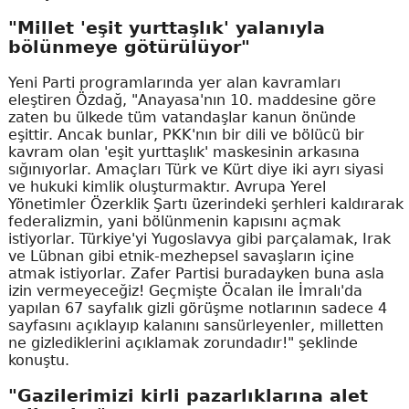
"Millet 'eşit yurttaşlık' yalanıyla
bölünmeye götürülüyor"
Yeni Parti programlarında yer alan kavramları
eleştiren Özdağ, "Anayasa'nın 10. maddesine göre
zaten bu ülkede tüm vatandaşlar kanun önünde
eşittir. Ancak bunlar, PKK'nın bir dili ve bölücü bir
kavram olan 'eşit yurttaşlık' maskesinin arkasına
sığınıyorlar. Amaçları Türk ve Kürt diye iki ayrı siyasi
ve hukuki kimlik oluşturmaktır. Avrupa Yerel
Yönetimler Özerklik Şartı üzerindeki şerhleri kaldırarak
federalizmin, yani bölünmenin kapısını açmak
istiyorlar. Türkiye'yi Yugoslavya gibi parçalamak, Irak
ve Lübnan gibi etnik-mezhepsel savaşların içine
atmak istiyorlar. Zafer Partisi buradayken buna asla
izin vermeyeceğiz! Geçmişte Öcalan ile İmralı'da
yapılan 67 sayfalık gizli görüşme notlarının sadece 4
sayfasını açıklayıp kalanını sansürleyenler, milletten
ne gizlediklerini açıklamak zorundadır!" şeklinde
konuştu.
"Gazilerimizi kirli pazarlıklarına alet