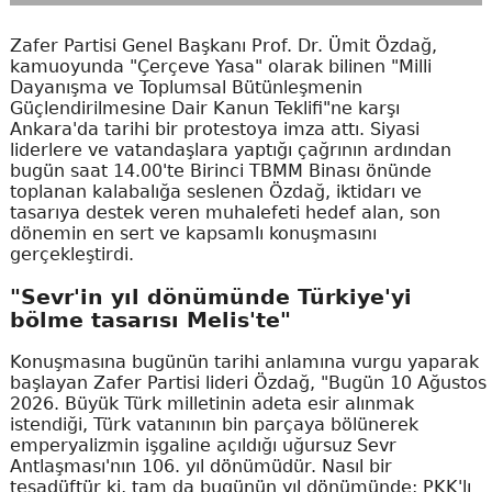
Zafer Partisi Genel Başkanı Prof. Dr. Ümit Özdağ,
kamuoyunda "Çerçeve Yasa" olarak bilinen "Milli
Dayanışma ve Toplumsal Bütünleşmenin
Güçlendirilmesine Dair Kanun Teklifi"ne karşı
Ankara'da tarihi bir protestoya imza attı. Siyasi
liderlere ve vatandaşlara yaptığı çağrının ardından
bugün saat 14.00'te Birinci TBMM Binası önünde
toplanan kalabalığa seslenen Özdağ, iktidarı ve
tasarıya destek veren muhalefeti hedef alan, son
dönemin en sert ve kapsamlı konuşmasını
gerçekleştirdi.
"Sevr'in yıl dönümünde Türkiye'yi
bölme tasarısı Melis'te"
Konuşmasına bugünün tarihi anlamına vurgu yaparak
başlayan Zafer Partisi lideri Özdağ, "Bugün 10 Ağustos
2026. Büyük Türk milletinin adeta esir alınmak
istendiği, Türk vatanının bin parçaya bölünerek
emperyalizmin işgaline açıldığı uğursuz Sevr
Antlaşması'nın 106. yıl dönümüdür. Nasıl bir
tesadüftür ki, tam da bugünün yıl dönümünde; PKK'lı