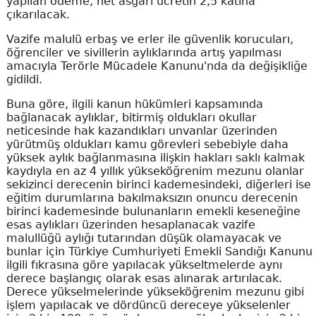
yapılan ödeme, net asgari ücretin 2,5 katına
çıkarılacak.
Vazife malulü erbaş ve erler ile güvenlik korucuları,
öğrenciler ve sivillerin aylıklarında artış yapılması
amacıyla Terörle Mücadele Kanunu'nda da değişikliğe
gidildi.
Buna göre, ilgili kanun hükümleri kapsamında
bağlanacak aylıklar, bitirmiş oldukları okullar
neticesinde hak kazandıkları unvanlar üzerinden
yürütmüş oldukları kamu görevleri sebebiyle daha
yüksek aylık bağlanmasına ilişkin hakları saklı kalmak
kaydıyla en az 4 yıllık yükseköğrenim mezunu olanlar
sekizinci derecenin birinci kademesindeki, diğerleri ise
eğitim durumlarına bakılmaksızın onuncu derecenin
birinci kademesinde bulunanların emekli keseneğine
esas aylıkları üzerinden hesaplanacak vazife
malullüğü aylığı tutarından düşük olamayacak ve
bunlar için Türkiye Cumhuriyeti Emekli Sandığı Kanunu
ilgili fıkrasına göre yapılacak yükseltmelerde aynı
derece başlangıç olarak esas alınarak artırılacak.
Derece yükselmelerinde yükseköğrenim mezunu gibi
işlem yapılacak ve dördüncü dereceye yükselenler