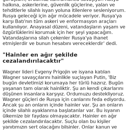
halkına, askerlerine, güvenlik güçlerine, yalan ve
tehditlerle silahlı isyan yoluna itilenlere sesleniyorum.
Rusya geleceği için ağır mücadele veriyor. Rusya'ya
karşı Batı'nın tüm askeri ve enformasyon araçları
kullanılıyor. Anayasal düzeni, vatandaşların yaşam ve
özgürlüklerini korumak için her şeyi yapacağım.
Vatandaşlarına silah çekenler Rusya'ya ihanet
etmişlerdir ve bunun hesabını vereceklerdir' dedi.
"Hainler en ağır şekilde
cezalandırılacaktır"
Wagner lideri Evgeny Prigojin ve isyana katılan
Wagner savaşçılarını hainlikle suçlayan Putin, 'Biz
bugün devletimizi korumaya her türlü hazırız. Bugün
yaşanan tam olarak hainliktir. Şu an kendi çıkarlarını
düşünen insanlara karşıyız. Ordumuzu destekliyoruz.
Wagner güçleri de Rusya için canlarını feda ediyordu.
Ancak şu an onların içinde hainler var. Şu an onların
içinde silahlı ayaklanma başlatanlar var. Bu isyanın
ülkemize bir faydası olmayacaktır. Hainler en ağır
şekilde cezalandırılacaktır. Suçlu olan bu kişiler
yanıtımızın sert olacağını bilsinler. Onlar kanun ve