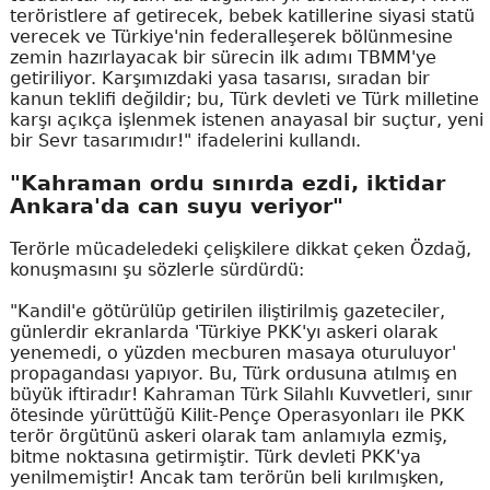
teröristlere af getirecek, bebek katillerine siyasi statü
verecek ve Türkiye'nin federalleşerek bölünmesine
zemin hazırlayacak bir sürecin ilk adımı TBMM'ye
getiriliyor. Karşımızdaki yasa tasarısı, sıradan bir
kanun teklifi değildir; bu, Türk devleti ve Türk milletine
karşı açıkça işlenmek istenen anayasal bir suçtur, yeni
bir Sevr tasarımıdır!" ifadelerini kullandı.
"Kahraman ordu sınırda ezdi, iktidar
Ankara'da can suyu veriyor"
Terörle mücadeledeki çelişkilere dikkat çeken Özdağ,
konuşmasını şu sözlerle sürdürdü:
"Kandil'e götürülüp getirilen iliştirilmiş gazeteciler,
günlerdir ekranlarda 'Türkiye PKK'yı askeri olarak
yenemedi, o yüzden mecburen masaya oturuluyor'
propagandası yapıyor. Bu, Türk ordusuna atılmış en
büyük iftiradır! Kahraman Türk Silahlı Kuvvetleri, sınır
ötesinde yürüttüğü Kilit-Pençe Operasyonları ile PKK
terör örgütünü askeri olarak tam anlamıyla ezmiş,
bitme noktasına getirmiştir. Türk devleti PKK'ya
yenilmemiştir! Ancak tam terörün beli kırılmışken,