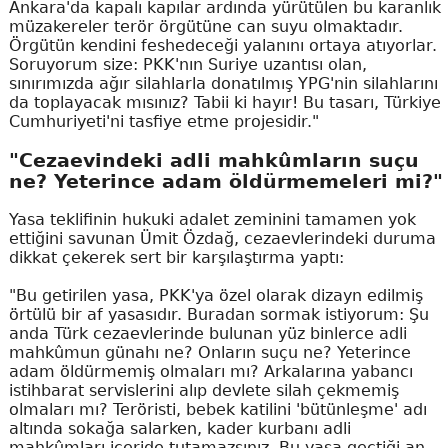
Ankara'da kapalı kapılar ardında yürütülen bu karanlık
müzakereler terör örgütüne can suyu olmaktadır.
Örgütün kendini feshedeceği yalanını ortaya atıyorlar.
Soruyorum size: PKK'nın Suriye uzantısı olan,
sınırımızda ağır silahlarla donatılmış YPG'nin silahlarını
da toplayacak mısınız? Tabii ki hayır! Bu tasarı, Türkiye
Cumhuriyeti'ni tasfiye etme projesidir."
"Cezaevindeki adli mahkûmların suçu
ne? Yeterince adam öldürmemeleri mi?"
Yasa teklifinin hukuki adalet zeminini tamamen yok
ettiğini savunan Ümit Özdağ, cezaevlerindeki duruma
dikkat çekerek sert bir karşılaştırma yaptı:
"Bu getirilen yasa, PKK'ya özel olarak dizayn edilmiş
örtülü bir af yasasıdır. Buradan sormak istiyorum: Şu
anda Türk cezaevlerinde bulunan yüz binlerce adli
mahkûmun günahı ne? Onların suçu ne? Yeterince
adam öldürmemiş olmaları mı? Arkalarına yabancı
istihbarat servislerini alıp devlete silah çekmemiş
olmaları mı? Teröristi, bebek katilini 'bütünleşme' adı
altında sokağa salarken, kader kurbanı adli
mahkûmları içeride tutamazsınız. Bu yasa geçtiği an,