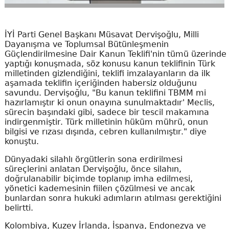
İYİ Parti Genel Başkanı Müsavat Dervişoğlu, Milli
Dayanışma ve Toplumsal Bütünleşmenin
Güçlendirilmesine Dair Kanun Teklifi'nin tümü üzerinde
yaptığı konuşmada, söz konusu kanun teklifinin Türk
milletinden gizlendiğini, teklifi imzalayanların da ilk
aşamada teklifin içeriğinden habersiz olduğunu
savundu. Dervişoğlu, "Bu kanun teklifini TBMM mi
hazırlamıştır ki onun onayına sunulmaktadır' Meclis,
sürecin başındaki gibi, sadece bir tescil makamına
indirgenmiştir. Türk milletinin hüküm mührü, onun
bilgisi ve rızası dışında, cebren kullanılmıştır." diye
konuştu.
Dünyadaki silahlı örgütlerin sona erdirilmesi
süreçlerini anlatan Dervişoğlu, önce silahın,
doğrulanabilir biçimde toplanıp imha edilmesi,
yönetici kademesinin fiilen çözülmesi ve ancak
bunlardan sonra hukuki adımların atılması gerektiğini
belirtti.
Kolombiya, Kuzey İrlanda, İspanya, Endonezya ve