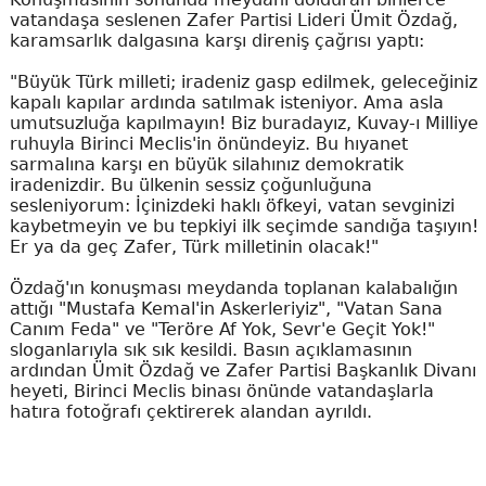
vatandaşa seslenen Zafer Partisi Lideri Ümit Özdağ,
karamsarlık dalgasına karşı direniş çağrısı yaptı:
"Büyük Türk milleti; iradeniz gasp edilmek, geleceğiniz
kapalı kapılar ardında satılmak isteniyor. Ama asla
umutsuzluğa kapılmayın! Biz buradayız, Kuvay-ı Milliye
ruhuyla Birinci Meclis'in önündeyiz. Bu hıyanet
sarmalına karşı en büyük silahınız demokratik
iradenizdir. Bu ülkenin sessiz çoğunluğuna
sesleniyorum: İçinizdeki haklı öfkeyi, vatan sevginizi
kaybetmeyin ve bu tepkiyi ilk seçimde sandığa taşıyın!
Er ya da geç Zafer, Türk milletinin olacak!"
Özdağ'ın konuşması meydanda toplanan kalabalığın
attığı "Mustafa Kemal'in Askerleriyiz", "Vatan Sana
Canım Feda" ve "Teröre Af Yok, Sevr'e Geçit Yok!"
sloganlarıyla sık sık kesildi. Basın açıklamasının
ardından Ümit Özdağ ve Zafer Partisi Başkanlık Divanı
heyeti, Birinci Meclis binası önünde vatandaşlarla
hatıra fotoğrafı çektirerek alandan ayrıldı.