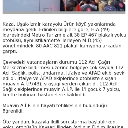
Kaza, Uşak-İzmir karayolu Ürün köyü yakınlarında
meydana geldi. Edinilen bilgilere göre, H.A.(49)
idaresindeki Metro Turizm'e ait 38 EP 467 plakalı yolcu
otobüsü, aynı istikamette ilerleyen M.D.(45)
yönetimindeki 80 AAC 821 plakalı kamyona arkadan
çarptı.
Çevredeki vatandaşların durumu 112 Acil Çağrı
Merkezi'ne bildirmesi üzerine bölgeye çok sayıda 112
Acil Sağlık, polis, jandarma, itfaiye ve AFAD ekibi sevk
edildi. İtfaiye ve AFAD ekiplerince otobüste sıkışan
muavin A.İ.P.(43), sıkıştığı yerden çıkarıldı. 112 Acil
Sağlık ekiplerince muavin A.İ.P. ile 1'i çocuk 7 yolcu,
kentte bulunan hastanelere kaldırıldı.
Muavin A.İ.P.'nin hayati tehlikesinin bulunduğu
öğrenildi.
Öte yandan, kazayla ilgili soruşturma başlatılırken,
yolcu otobüsün Kayseri ilinden Aydın'ın Didim ilçesine