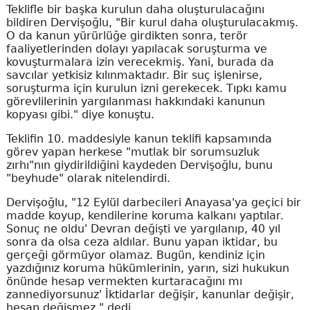
Teklifle bir başka kurulun daha oluşturulacağını
bildiren Dervişoğlu, "Bir kurul daha oluşturulacakmış.
O da kanun yürürlüğe girdikten sonra, terör
faaliyetlerinden dolayı yapılacak soruşturma ve
kovuşturmalara izin verecekmiş. Yani, burada da
savcılar yetkisiz kılınmaktadır. Bir suç işlenirse,
soruşturma için kurulun izni gerekecek. Tıpkı kamu
görevlilerinin yargılanması hakkındaki kanunun
kopyası gibi." diye konuştu.
Teklifin 10. maddesiyle kanun teklifi kapsamında
görev yapan herkese "mutlak bir sorumsuzluk
zırhı"nın giydirildiğini kaydeden Dervişoğlu, bunu
"beyhude" olarak nitelendirdi.
Dervişoğlu, "12 Eylül darbecileri Anayasa'ya geçici bir
madde koyup, kendilerine koruma kalkanı yaptılar.
Sonuç ne oldu' Devran değişti ve yargılanıp, 40 yıl
sonra da olsa ceza aldılar. Bunu yapan iktidar, bu
gerçeği görmüyor olamaz. Bugün, kendiniz için
yazdığınız koruma hükümlerinin, yarın, sizi hukukun
önünde hesap vermekten kurtaracağını mı
zannediyorsunuz' İktidarlar değişir, kanunlar değişir,
hesap değişmez." dedi.