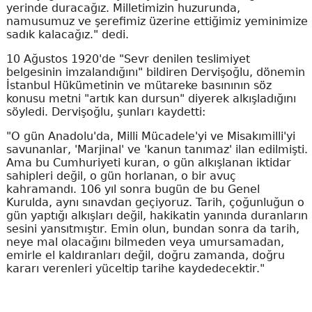
yerinde duracağız. Milletimizin huzurunda,
namusumuz ve şerefimiz üzerine ettiğimiz yeminimize
sadık kalacağız." dedi.
10 Ağustos 1920'de "Sevr denilen teslimiyet
belgesinin imzalandığını" bildiren Dervişoğlu, dönemin
İstanbul Hükümetinin ve mütareke basınının söz
konusu metni "artık kan dursun" diyerek alkışladığını
söyledi. Dervişoğlu, şunları kaydetti:
"O gün Anadolu'da, Milli Mücadele'yi ve Misakımilli'yi
savunanlar, 'Marjinal' ve 'kanun tanımaz' ilan edilmişti.
Ama bu Cumhuriyeti kuran, o gün alkışlanan iktidar
sahipleri değil, o gün horlanan, o bir avuç
kahramandı. 106 yıl sonra bugün de bu Genel
Kurulda, aynı sınavdan geçiyoruz. Tarih, çoğunluğun o
gün yaptığı alkışları değil, hakikatin yanında duranların
sesini yansıtmıştır. Emin olun, bundan sonra da tarih,
neye mal olacağını bilmeden veya umursamadan,
emirle el kaldıranları değil, doğru zamanda, doğru
kararı verenleri yüceltip tarihe kaydedecektir."