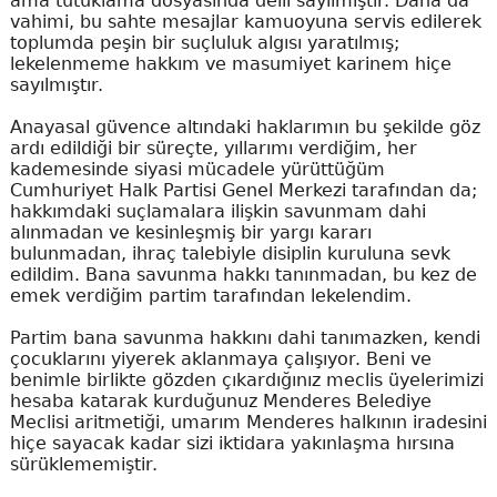
ama tutuklama dosyasında delil sayılmıştır. Daha da
vahimi, bu sahte mesajlar kamuoyuna servis edilerek
toplumda peşin bir suçluluk algısı yaratılmış;
lekelenmeme hakkım ve masumiyet karinem hiçe
sayılmıştır.
Anayasal güvence altındaki haklarımın bu şekilde göz
ardı edildiği bir süreçte, yıllarımı verdiğim, her
kademesinde siyasi mücadele yürüttüğüm
Cumhuriyet Halk Partisi Genel Merkezi tarafından da;
hakkımdaki suçlamalara ilişkin savunmam dahi
alınmadan ve kesinleşmiş bir yargı kararı
bulunmadan, ihraç talebiyle disiplin kuruluna sevk
edildim. Bana savunma hakkı tanınmadan, bu kez de
emek verdiğim partim tarafından lekelendim.
Partim bana savunma hakkını dahi tanımazken, kendi
çocuklarını yiyerek aklanmaya çalışıyor. Beni ve
benimle birlikte gözden çıkardığınız meclis üyelerimizi
hesaba katarak kurduğunuz Menderes Belediye
Meclisi aritmetiği, umarım Menderes halkının iradesini
hiçe sayacak kadar sizi iktidara yakınlaşma hırsına
sürüklememiştir.