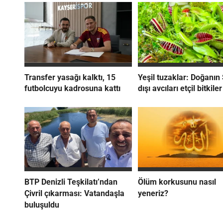
Transfer yasağı kalktı, 15
Yeşil tuzaklar: Doğanın 
futbolcuyu kadrosuna kattı
dışı avcıları etçil bitkiler
BTP Denizli Teşkilatı’ndan
Ölüm korkusunu nasıl
Çivril çıkarması: Vatandaşla
yeneriz?
buluşuldu