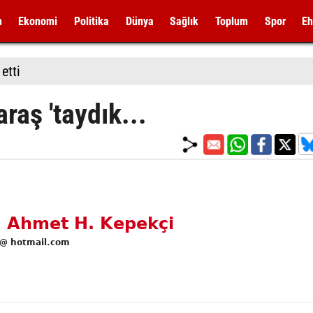
m
Ekonomi
Politika
Dünya
Sağlık
Toplum
Spor
Eh
etti
aş 'taydık...
r. Ahmet H. Kepekçi
@ hotmail.com