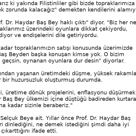
ız ki yakında Filistinliler gibi bizde topraklarımıza
k zorunda kalacağız" demekten kendilerini alamıyo
f. Dr. Haydar Baş Bey haklı çıktı" diyor. "Biz her n
raklarımız üzerindeki oyunlara dikkat çekiyordu,
iyor ve endişelerini dile getiriyordu.
 kadar topraklarımızın satışı konusunda üzerimizde
 Baş Beyden başka konuşan kimse yok. O bizim
a geçsin, oynanan oyunlara dur desin" diyorlar.
sından yaşanan üretimdeki düşme, yüksek rakaml
ar bir huzursuzluk oluşturmuş durumda.
i, üretime dönük projelerini, enflasyonu düşürmek 
dar Baş Bey ülkemizi içine düştüğü badireden kurtar
una kadar sizinle beraberiz."
Selçuk Beye ait. Yıllar önce Prof. Dr. Haydar Baş
 dinlediğini, ne demek istediğini şimdi daha iyi
karttığını ifade etti.