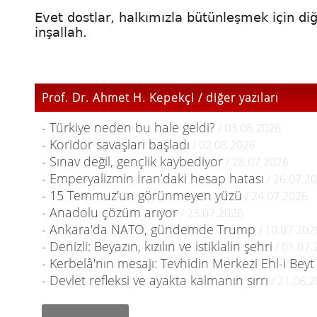
Evet dostlar, halkımızla bütünleşmek için 
inşallah.
Prof. Dr. Ahmet H. Kepekçi / diğer yazıları
- Türkiye neden bu hale geldi?
/ 03.08.2026
- Koridor savaşları başladı
/ 02.08.2026
- Sınav değil, gençlik kaybediyor
/ 28.07.2026
- Emperyalizmin İran’daki hesap hatası
/ 26.07.2
- 15 Temmuz'un görünmeyen yüzü
/ 24.07.2026
- Anadolu çözüm arıyor
/ 23.07.2026
- Ankara'da NATO, gündemde Trump
/ 10.07.202
- Denizli: Beyazın, kızılın ve istiklalin şehri
/ 01.07.
- Kerbelâ'nın mesajı: Tevhidin Merkezi Ehl-i Beyt
- Devlet refleksi ve ayakta kalmanın sırrı
/ 21.06.