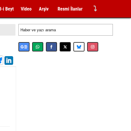
⤵
l-i Beyt
Video
Arşiv
Resmi İlanlar