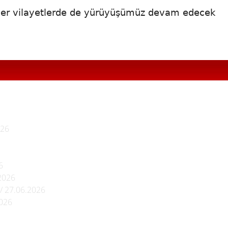
diğer vilayetlerde de yürüyüşümüz devam edecek
026
6
2026
/ 27.06.2026
2026