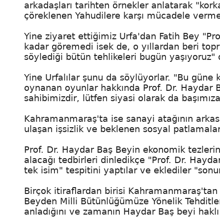
arkadaşları tarihten örnekler anlatarak "korkar
çöreklenen Yahudilere karşı mücadele verme
Yine ziyaret ettiğimiz Urfa'dan Fatih Bey "Pro
kadar göremedi isek de, o yıllardan beri top
söylediği bütün tehlikeleri bugün yaşıyoruz" d
Yine Urfalılar şunu da söylüyorlar. "Bu güne
oynanan oyunlar hakkında Prof. Dr. Haydar
sahibimizdir, lütfen siyasi olarak da başımız
Kahramanmaraş'ta ise sanayi atağının arka
ulaşan işsizlik ve beklenen sosyal patlamal
Prof. Dr. Haydar Baş Beyin ekonomik tezlerin
alacağı tedbirleri dinledikçe "Prof. Dr. Hay
tek isim" tespitini yaptılar ve eklediler "son
Birçok itiraflardan birisi Kahramanmaraş'tan 
Beyden Milli Bütünlüğümüze Yönelik Tehditleri
anladığını ve zamanın Haydar Baş beyi haklı çı