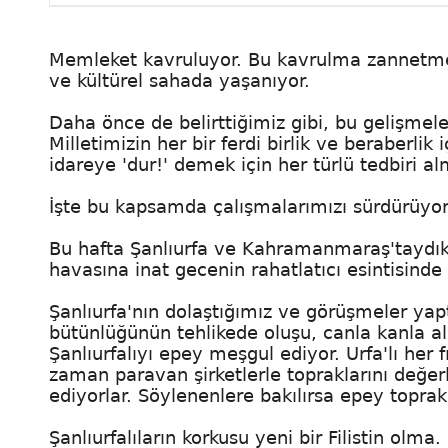
Memleket kavruluyor. Bu kavrulma zannetmeyi
ve kültürel sahada yaşanıyor.
Daha önce de belirttiğimiz gibi, bu gelişmel
Milletimizin her bir ferdi birlik ve beraberlik
idareye 'dur!' demek için her türlü tedbiri a
İşte bu kapsamda çalışmalarımızı sürdürüyor
Bu hafta Şanlıurfa ve Kahramanmaraş'taydık.
havasına inat gecenin rahatlatıcı esintisinde 
Şanlıurfa'nın dolaştığımız ve görüşmeler yapt
bütünlüğünün tehlikede oluşu, canla kanla alı
Şanlıurfalıyı epey meşgul ediyor. Urfa'lı her f
zaman paravan şirketlerle topraklarını değer
ediyorlar. Söylenenlere bakılırsa epey topra
Şanlıurfalıların korkusu yeni bir Filistin olma