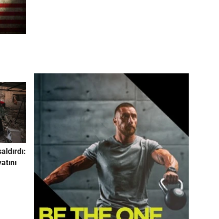
saldırdı:
yatını