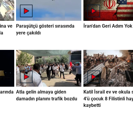
ina ve
Paraşütçü gösteri sırasında
İran'dan Geri Adım Yok
da
yere çakıldı
arında
Atla gelin almaya giden
Katil İsrail ev ve okula 
damadın planını trafik bozdu
4'ü çocuk 8 Filistinli ha
kaybetti