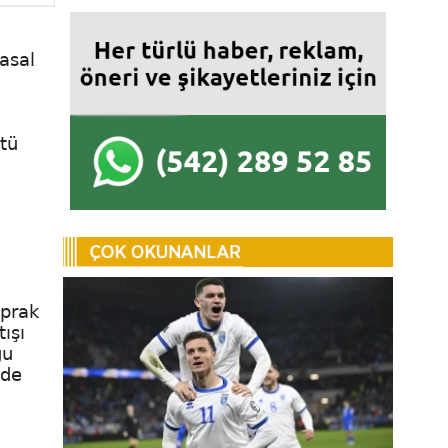
asal
ötü
oprak
ışı
ğu
ade