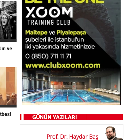
dın ve
tbesi
Prof. Dr. Haydar Baş