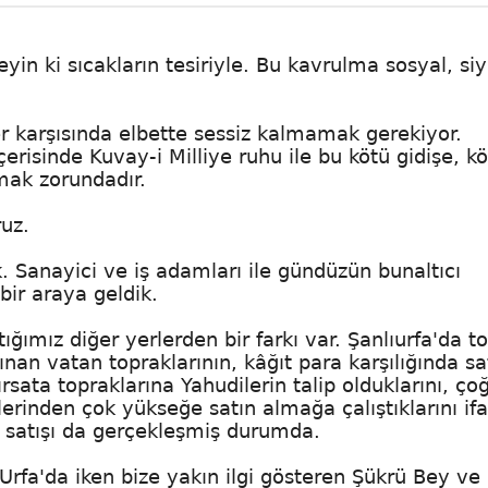
n ki sıcakların tesiriyle. Bu kavrulma sosyal, siy
er karşısında elbette sessiz kalmamak gerekiyor.
 içerisinde Kuvay-i Milliye ruhu ile bu kötü gidişe, k
lmak zorundadır.
uz.
 Sanayici ve iş adamları ile gündüzün bunaltıcı
bir araya geldik.
ığımız diğer yerlerden bir farkı var. Şanlıurfa'da t
nan vatan topraklarının, kâğıt para karşılığında sat
ırsata topraklarına Yahudilerin talip olduklarını, ço
lerinden çok yükseğe satın almağa çalıştıklarını if
k satışı da gerçekleşmiş durumda.
. Urfa'da iken bize yakın ilgi gösteren Şükrü Bey ve