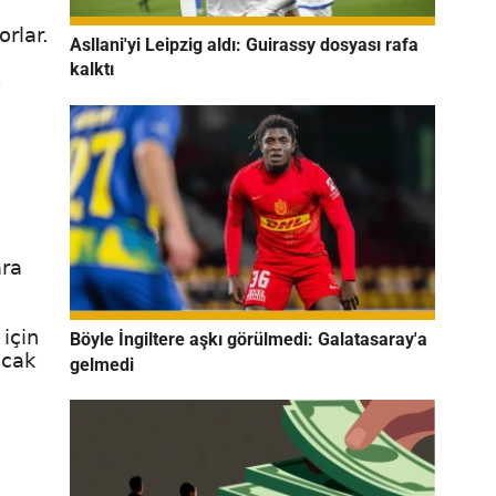
rlar.
Asllani'yi Leipzig aldı: Guirassy dosyası rafa
kalktı
e
ara
için
Böyle İngiltere aşkı görülmedi: Galatasaray'a
acak
gelmedi