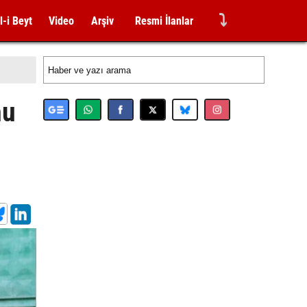
⤵
l-i Beyt
Video
Arşiv
Resmi İlanlar
nu