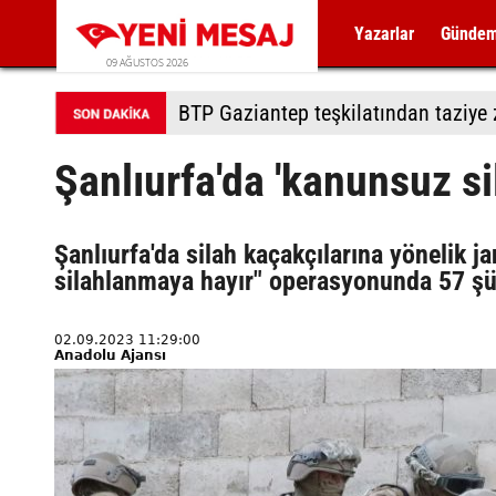
Yazarlar
Günde
09 AĞUSTOS 2026
BTP Gaziantep teşkilatından taziye z
Şanlıurfa'da 'kanunsuz s
Şanlıurfa'da silah kaçakçılarına yönelik
silahlanmaya hayır" operasyonunda 57 şüp
02.09.2023 11:29:00
Anadolu Ajansı