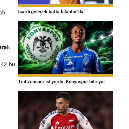
Icardi gelecek hafta İstanbul'da
ah
arak
842 bu
Trabzonspor istiyordu: Konyaspor bitiriyor