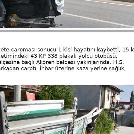
e çarpması sonucu 1 kişi hayatını kaybetti, 15 ki
önetimindeki 43 KP 338 plakalı yolcu otobüsü,
lçesine bağlı Akören beldesi yakınlarında, H.S.
kadan çarptı. İhbar üzerine kaza yerine sağlık,