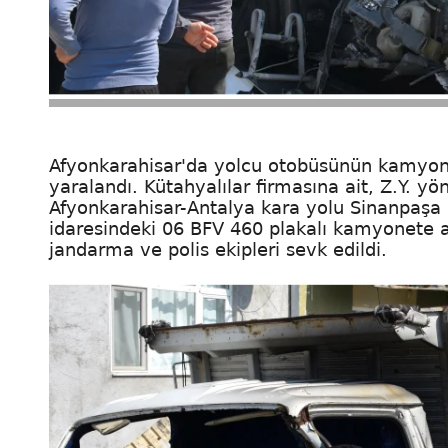
Afyonkarahisar'da yolcu otobüsünün kamyonet
yaralandı. Kütahyalılar firmasına ait, Z.Y. y
Afyonkarahisar-Antalya kara yolu Sinanpaşa i
idaresindeki 06 BFV 460 plakalı kamyonete ar
jandarma ve polis ekipleri sevk edildi.