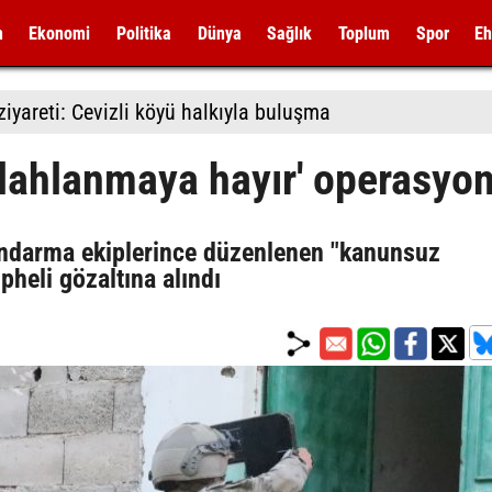
m
Ekonomi
Politika
Dünya
Sağlık
Toplum
Spor
Eh
iyareti: Cevizli köyü halkıyla buluşma
ilahlanmaya hayır' operasyo
 jandarma ekiplerince düzenlenen "kanunsuz
heli gözaltına alındı