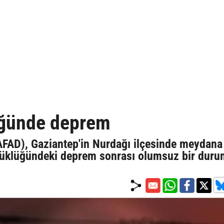
üğünde deprem
AFAD), Gaziantep'in Nurdağı ilçesinde meydana
büyüklüğündeki deprem sonrası olumsuz bir dur