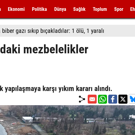
m
Ekonomi
Politika
Dünya
Sağlık
Toplum
Spor
Eh
biber gazı sıkıp bıçakladılar: 1 ölü, 1 yaralı
daki mezbelelikler
 yapılaşmaya karşı yıkım kararı alındı.