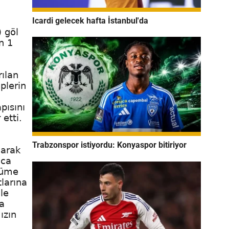
Icardi gelecek hafta İstanbul'da
 göl
n 1
rılan
plerin
pısını
etti.
Trabzonspor istiyordu: Konyaspor bitiriyor
larak
nca
çüme
tlarına
le
a
ızın