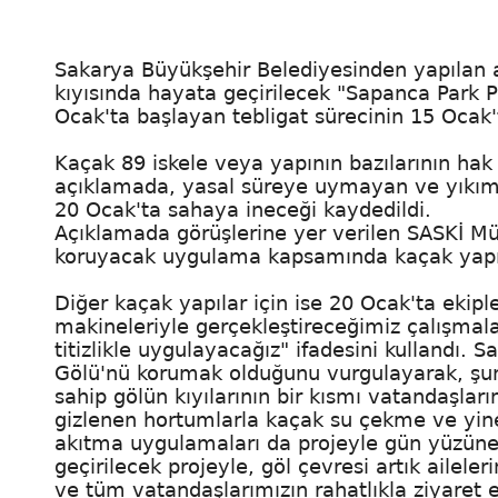
Sakarya Büyükşehir Belediyesinden yapılan 
kıyısında hayata geçirilecek "Sapanca Park P
Ocak'ta başlayan tebligat sürecinin 15 Ocak'ta
Kaçak 89 iskele veya yapının bazılarının hak s
açıklamada, yasal süreye uymayan ve yıkım ka
20 Ocak'ta sahaya ineceği kaydedildi.
Açıklamada görüşlerine yer verilen SASKİ Mü
koruyacak uygulama kapsamında kaçak yapılar
Diğer kaçak yapılar için ise 20 Ocak'ta ekiple
makineleriyle gerçekleştireceğimiz çalışmal
titizlikle uygulayacağız" ifadesini kullandı
Gölü'nü korumak olduğunu vurgulayarak, şunl
sahip gölün kıyılarının bir kısmı vatandaşlar
gizlenen hortumlarla kaçak su çekme ve yine s
akıtma uygulamaları da projeyle gün yüzüne 
geçirilecek projeyle, göl çevresi artık aileler
ve tüm vatandaşlarımızın rahatlıkla ziyaret 