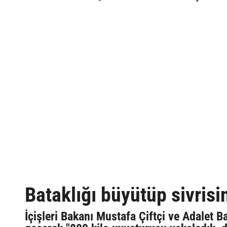
Bataklığı büyütüp sivris
İçişleri Bakanı Mustafa Çiftçi ve Adalet B