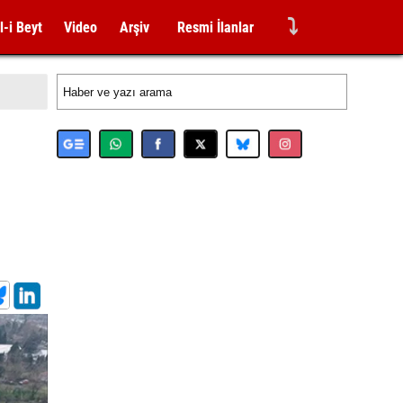
⤵
l-i Beyt
Video
Arşiv
Resmi İlanlar