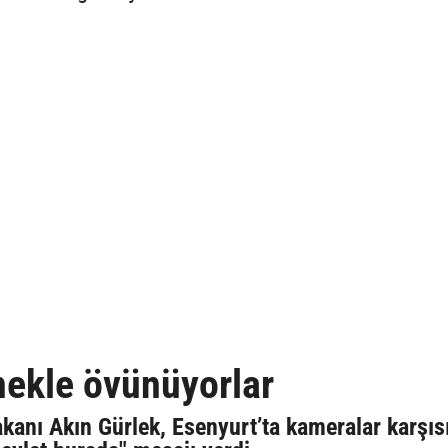
inekle övünüyorlar
akanı Akın Gürlek, Esenyurt’ta kameralar karşıs