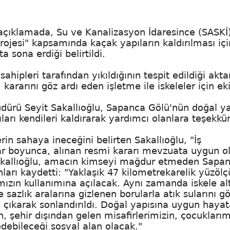
açıklamada, Su ve Kanalizasyon İdaresince (SASKİ)
rojesi" kapsamında kaçak yapıların kaldırılması içi
 sona erdiği belirtildi.
ahipleri tarafından yıkıldığının tespit edildiği akta
rarını göz ardı eden işletme ile iskeleler için eki
dürü Seyit Sakallıoğlu, Sapanca Gölü'nün doğal ya
ı kendileri kaldırarak yardımcı olanlara teşekkür 
rin sahaya ineceğini belirten Sakallıoğlu, "İş
ar boyunca, alınan resmi kararı mevzuata uygun o
. Sakallıoğlu, amacın kimseyi mağdur etmeden Sapa
arı kaydetti: "Yaklaşık 47 kilometrekarelik yüzöl
ımızın kullanımına açılacak. Aynı zamanda iskele al
azlık aralarına gizlenen borularla atık sularını gö
çıkarak sonlandırıldı. Doğal yapısına uygun hayat
in, şehir dışından gelen misafirlerimizin, çocuklarım
edebileceği sosyal alan olacak."