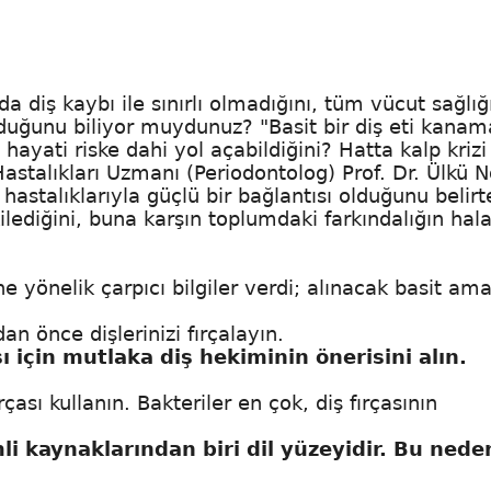
a diş kaybı ile sınırlı olmadığını, tüm vücut sağlığı
duğunu biliyor muydunuz? "Basit bir diş eti kanam
ati riske dahi yol açabildiğini? Hatta kalp krizi
 Hastalıkları Uzmanı (Periodontolog) Prof. Dr. Ülkü 
 hastalıklarıyla güçlü bir bağlantısı olduğunu belirt
lediğini, buna karşın toplumdaki farkındalığın hal
e yönelik çarpıcı bilgiler verdi; alınacak basit ama 
n önce dişlerinizi fırçalayın.
ı için mutlaka diş hekiminin önerisini alın.
çası kullanın. Bakteriler en çok, diş fırçasının
i kaynaklarından biri dil yüzeyidir. Bu nede