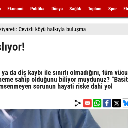
m
Ekonomi
Politika
Dünya
Sağlık
Toplum
Spor
Eh
iyareti: Cevizli köyü halkıyla buluşma
lıyor!
ya da diş kaybı ile sınırlı olmadığını, tüm vücu
 öneme sahip olduğunu biliyor muydunuz? “Basit
emsenmeyen sorunun hayati riske dahi yol