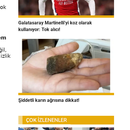
yok
Galatasaray Martinelli'yi koz olarak
kullanıyor: Tok alıcı!
em
il,
izlik
Şiddetli karın ağrısına dikkat!