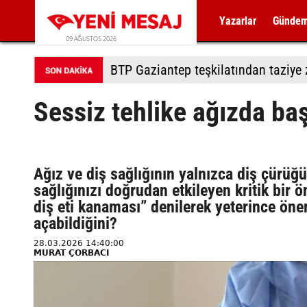
Yazarlar
Günde
09 AĞUSTOS 2026
BTP Gaziantep teşkilatından taziye z
Sessiz tehlike ağızda baş
Ağız ve diş sağlığının yalnızca diş çürüğü 
sağlığınızı doğrudan etkileyen kritik bir
diş eti kanaması” denilerek yeterince ön
açabildiğini?
28.03.2026 14:40:00
MURAT ÇORBACI