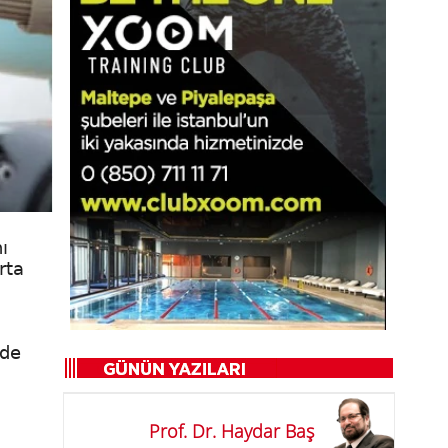
ı
rta
nde
Prof. Dr. Haydar Baş