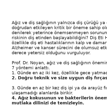
Ağız ve diş sağlığının yalnızca diş çürüğü ya d
doğrudan etkileyen kritik bir öneme sahip ol
denilerek yeterince önemsenmeyen sorunun hay
riskinin diş etinden başlayabildiğini? Diş Eti
özellikle diş eti hastalıklarının kalp ve damar
Alzheimer ve kanser sürecini de olumsuz etki
derece yetersiz olduğunu vurguluyor.
Prof. Dr. Noyan, ağız ve diş sağlığının önemin
7 yöntemi anlattı.
1. Günde en az iki kez, özellikle gece yatmada
2. Doğru teknik ve size uygun diş fırças
3. Günde en az bir kez diş ipi ya da arayüz fır
ulaşamadığı alanlarda birikir.
4. Ağız kokusunun ve bakterilerin öneml
mutlaka dilinizi de temizleyin.