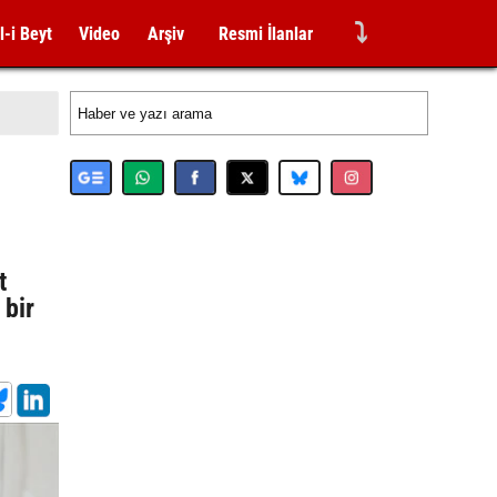
⤵
l-i Beyt
Video
Arşiv
Resmi İlanlar
t
 bir