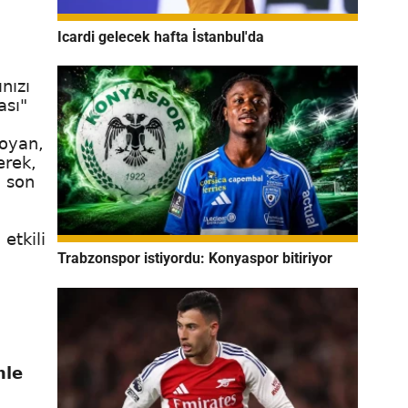
Icardi gelecek hafta İstanbul'da
nızı
ası"
Noyan,
erek,
a son
etkili
Trabzonspor istiyordu: Konyaspor bitiriyor
nle