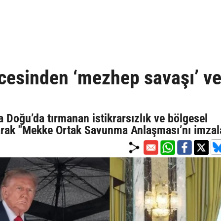
ncesinden ‘mezhep savaşı’ v
a Doğu’da tırmanan istikrarsızlık ve bölgesel
atarak "Mekke Ortak Savunma Anlaşması’nı imzal