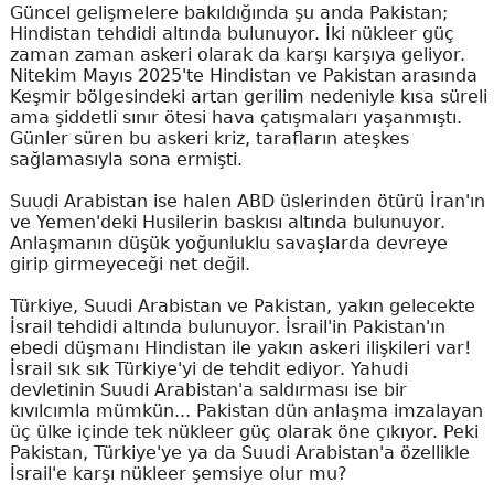
Güncel gelişmelere bakıldığında şu anda Pakistan;
Hindistan tehdidi altında bulunuyor. İki nükleer güç
zaman zaman askeri olarak da karşı karşıya geliyor.
Nitekim Mayıs 2025'te Hindistan ve Pakistan arasında
Keşmir bölgesindeki artan gerilim nedeniyle kısa süreli
ama şiddetli sınır ötesi hava çatışmaları yaşanmıştı.
Günler süren bu askeri kriz, tarafların ateşkes
sağlamasıyla sona ermişti.
Suudi Arabistan ise halen ABD üslerinden ötürü İran'ın
ve Yemen'deki Husilerin baskısı altında bulunuyor.
Anlaşmanın düşük yoğunluklu savaşlarda devreye
girip girmeyeceği net değil.
Türkiye, Suudi Arabistan ve Pakistan, yakın gelecekte
İsrail tehdidi altında bulunuyor. İsrail'in Pakistan'ın
ebedi düşmanı Hindistan ile yakın askeri ilişkileri var!
İsrail sık sık Türkiye'yi de tehdit ediyor. Yahudi
devletinin Suudi Arabistan'a saldırması ise bir
kıvılcımla mümkün... Pakistan dün anlaşma imzalayan
üç ülke içinde tek nükleer güç olarak öne çıkıyor. Peki
Pakistan, Türkiye'ye ya da Suudi Arabistan'a özellikle
İsrail'e karşı nükleer şemsiye olur mu?