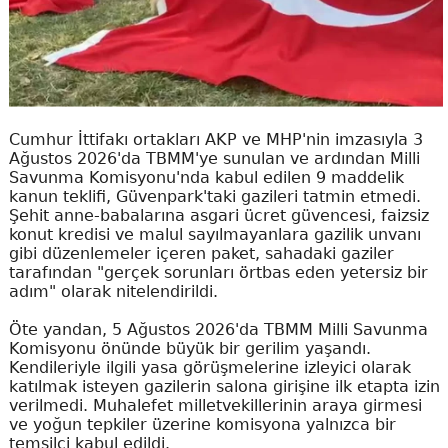
Cumhur İttifakı ortakları AKP ve MHP'nin imzasıyla 3
Ağustos 2026'da TBMM'ye sunulan ve ardından Milli
Savunma Komisyonu'nda kabul edilen 9 maddelik
kanun teklifi, Güvenpark'taki gazileri tatmin etmedi.
Şehit anne-babalarına asgari ücret güvencesi, faizsiz
konut kredisi ve malul sayılmayanlara gazilik unvanı
gibi düzenlemeler içeren paket, sahadaki gaziler
tarafından "gerçek sorunları örtbas eden yetersiz bir
adım" olarak nitelendirildi.
Öte yandan, 5 Ağustos 2026'da TBMM Milli Savunma
Komisyonu önünde büyük bir gerilim yaşandı.
Kendileriyle ilgili yasa görüşmelerine izleyici olarak
katılmak isteyen gazilerin salona girişine ilk etapta izin
verilmedi. Muhalefet milletvekillerinin araya girmesi
ve yoğun tepkiler üzerine komisyona yalnızca bir
temsilci kabul edildi.