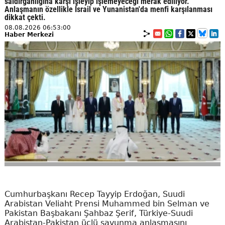
saldırganlığına karşı işleyip işlemeyeceği merak ediliyor.
Anlaşmanın özellikle İsrail ve Yunanistan'da menfi karşılanması
dikkat çekti.
08.08.2026 06:53:00
Haber Merkezi
Cumhurbaşkanı Recep Tayyip Erdoğan, Suudi
Arabistan Veliaht Prensi Muhammed bin Selman ve
Pakistan Başbakanı Şahbaz Şerif, Türkiye-Suudi
Arabistan-Pakistan üçlü savunma anlaşmasını