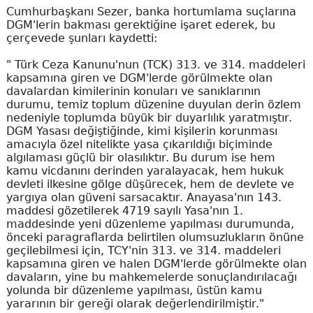
Cumhurbaşkanı Sezer, banka hortumlama suçlarına
DGM'lerin bakması gerektiğine işaret ederek, bu
çerçevede şunları kaydetti:
" Türk Ceza Kanunu'nun (TCK) 313. ve 314. maddeleri
kapsamına giren ve DGM'lerde görülmekte olan
davalardan kimilerinin konuları ve sanıklarının
durumu, temiz toplum düzenine duyulan derin özlem
nedeniyle toplumda büyük bir duyarlılık yaratmıştır.
DGM Yasası değiştiğinde, kimi kişilerin korunması
amacıyla özel nitelikte yasa çıkarıldığı biçiminde
algılaması güçlü bir olasılıktır. Bu durum ise hem
kamu vicdanını derinden yaralayacak, hem hukuk
devleti ilkesine gölge düşürecek, hem de devlete ve
yargıya olan güveni sarsacaktır. Anayasa'nın 143.
maddesi gözetilerek 4719 sayılı Yasa'nın 1.
maddesinde yeni düzenleme yapılması durumunda,
önceki paragraflarda belirtilen olumsuzlukların önüne
geçilebilmesi için, TCY'nin 313. ve 314. maddeleri
kapsamına giren ve halen DGM'lerde görülmekte olan
davaların, yine bu mahkemelerde sonuçlandırılacağı
yolunda bir düzenleme yapılması, üstün kamu
yararının bir gereği olarak değerlendirilmiştir."