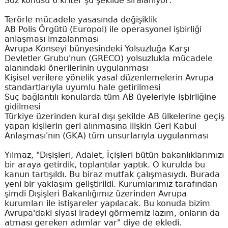
Söz konusu 6 kriter şu şekilde sıralanıyor:
Terörle mücadele yasasında değişiklik
AB Polis Örgütü (Europol) ile operasyonel işbirliği
anlaşması imzalanması
Avrupa Konseyi bünyesindeki Yolsuzluğa Karşı
Devletler Grubu'nun (GRECO) yolsuzlukla mücadele
alanındaki önerilerinin uygulanması
Kişisel verilere yönelik yasal düzenlemelerin Avrupa
standartlarıyla uyumlu hale getirilmesi
Suç bağlantılı konularda tüm AB üyeleriyle işbirliğine
gidilmesi
Türkiye üzerinden kural dışı şekilde AB ülkelerine geçiş
yapan kişilerin geri alınmasına ilişkin Geri Kabul
Anlaşması'nın (GKA) tüm unsurlarıyla uygulanması
Yılmaz, "Dışişleri, Adalet, İçişleri bütün bakanlıklarımızı
bir araya getirdik, toplantılar yaptık. O kurulda bu
kanun tartışıldı. Bu biraz mutfak çalışmasıydı. Burada
yeni bir yaklaşım geliştirildi. Kurumlarımız tarafından
şimdi Dışişleri Bakanlığımız üzerinden Avrupa
kurumları ile istişareler yapılacak. Bu konuda bizim
Avrupa'daki siyasi iradeyi görmemiz lazım, onların da
atması gereken adımlar var" diye de ekledi.