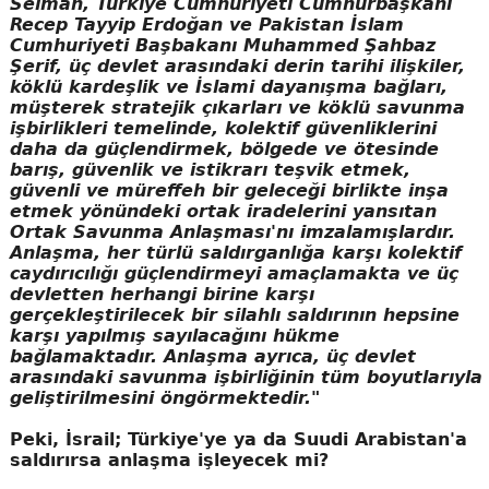
Selman, Türkiye Cumhuriyeti Cumhurbaşkanı
Recep Tayyip Erdoğan ve Pakistan İslam
Cumhuriyeti Başbakanı Muhammed Şahbaz
Şerif, üç devlet arasındaki derin tarihi ilişkiler,
köklü kardeşlik ve İslami dayanışma bağları,
müşterek stratejik çıkarları ve köklü savunma
işbirlikleri temelinde, kolektif güvenliklerini
daha da güçlendirmek, bölgede ve ötesinde
barış, güvenlik ve istikrarı teşvik etmek,
güvenli ve müreffeh bir geleceği birlikte inşa
etmek yönündeki ortak iradelerini yansıtan
Ortak Savunma Anlaşması'nı imzalamışlardır.
Anlaşma, her türlü saldırganlığa karşı kolektif
caydırıcılığı güçlendirmeyi amaçlamakta ve üç
devletten herhangi birine karşı
gerçekleştirilecek bir silahlı saldırının hepsine
karşı yapılmış sayılacağını hükme
bağlamaktadır. Anlaşma ayrıca, üç devlet
arasındaki savunma işbirliğinin tüm boyutlarıyla
geliştirilmesini öngörmektedir."
Peki, İsrail; Türkiye'ye ya da Suudi Arabistan'a
saldırırsa anlaşma işleyecek mi?