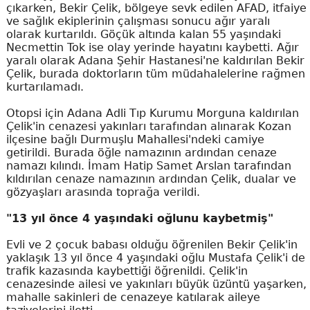
çıkarken, Bekir Çelik, bölgeye sevk edilen AFAD, itfaiye
ve sağlık ekiplerinin çalışması sonucu ağır yaralı
olarak kurtarıldı. Göçük altında kalan 55 yaşındaki
Necmettin Tok ise olay yerinde hayatını kaybetti. Ağır
yaralı olarak Adana Şehir Hastanesi'ne kaldırılan Bekir
Çelik, burada doktorların tüm müdahalelerine rağmen
kurtarılamadı.
Otopsi için Adana Adli Tıp Kurumu Morguna kaldırılan
Çelik'in cenazesi yakınları tarafından alınarak Kozan
ilçesine bağlı Durmuşlu Mahallesi'ndeki camiye
getirildi. Burada öğle namazının ardından cenaze
namazı kılındı. İmam Hatip Samet Arslan tarafından
kıldırılan cenaze namazının ardından Çelik, dualar ve
gözyaşları arasında toprağa verildi.
"13 yıl önce 4 yaşındaki oğlunu kaybetmiş"
Evli ve 2 çocuk babası olduğu öğrenilen Bekir Çelik'in
yaklaşık 13 yıl önce 4 yaşındaki oğlu Mustafa Çelik'i de
trafik kazasında kaybettiği öğrenildi. Çelik'in
cenazesinde ailesi ve yakınları büyük üzüntü yaşarken,
mahalle sakinleri de cenazeye katılarak aileye