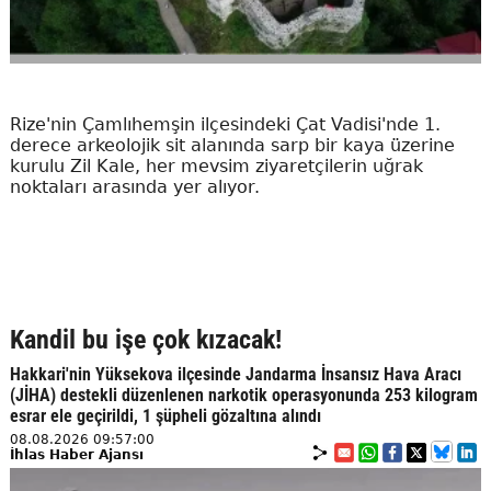
Rize'nin Çamlıhemşin ilçesindeki Çat Vadisi'nde 1.
derece arkeolojik sit alanında sarp bir kaya üzerine
kurulu Zil Kale, her mevsim ziyaretçilerin uğrak
noktaları arasında yer alıyor.
Kandil bu işe çok kızacak!
Hakkari'nin Yüksekova ilçesinde Jandarma İnsansız Hava Aracı
(JİHA) destekli düzenlenen narkotik operasyonunda 253 kilogram
esrar ele geçirildi, 1 şüpheli gözaltına alındı
08.08.2026 09:57:00
İhlas Haber Ajansı