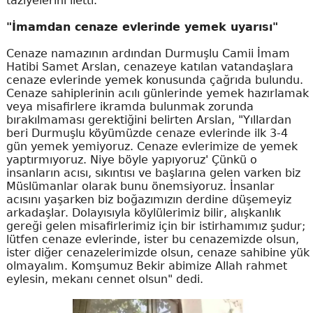
taziyelerini iletti.
"İmamdan cenaze evlerinde yemek uyarısı"
Cenaze namazının ardından Durmuşlu Camii İmam
Hatibi Samet Arslan, cenazeye katılan vatandaşlara
cenaze evlerinde yemek konusunda çağrıda bulundu.
Cenaze sahiplerinin acılı günlerinde yemek hazırlamak
veya misafirlere ikramda bulunmak zorunda
bırakılmaması gerektiğini belirten Arslan, "Yıllardan
beri Durmuşlu köyümüzde cenaze evlerinde ilk 3-4
gün yemek yemiyoruz. Cenaze evlerimize de yemek
yaptırmıyoruz. Niye böyle yapıyoruz' Çünkü o
insanların acısı, sıkıntısı ve başlarına gelen varken biz
Müslümanlar olarak bunu önemsiyoruz. İnsanlar
acısını yaşarken biz boğazımızın derdine düşemeyiz
arkadaşlar. Dolayısıyla köylülerimiz bilir, alışkanlık
gereği gelen misafirlerimiz için bir istirhamımız şudur;
lütfen cenaze evlerinde, ister bu cenazemizde olsun,
ister diğer cenazelerimizde olsun, cenaze sahibine yük
olmayalım. Komşumuz Bekir abimize Allah rahmet
eylesin, mekanı cennet olsun" dedi.