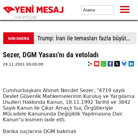
10 AĞUSTOS 2026
İsrailli yerleşimciler işgali derinleştirmek için Batı Şeria'da yeni yasa dışı yerleşime taşınmaya başladı
Sezer, DGM Yasası'nı da vetoladı
29.11.2001 00:00:00
Cumhurbaşkanı Ahmet Necdet Sezer, "4719 sayılı
Devlet Güvenlik Mahkemelerinin Kuruluş ve Yargılama
Usulleri Hakkında Kanun, 18.11.1992 Tarihli ve 3842
Sayılı Kanun ile Çıkar Amaçlı Suç Örgütleriyle
Mücadele Kanununda Değişiklik Yapılmasına Dair
Kanun"u kısmen iade etti.
Banka suçlarına DGM bakmalı