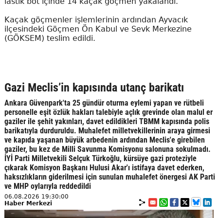
lastik bot içinde 14 kaçak göçmen yakalandı.
Kaçak göçmenler işlemlerinin ardından Ayvacık
ilçesindeki Göçmen Ön Kabul ve Sevk Merkezine
(GÖKSEM) teslim edildi.
Gazi Meclis’in kapısında utanç barikatı
Ankara Güvenpark'ta 25 gündür oturma eylemi yapan ve rütbeli
personelle eşit özlük hakları talebiyle açlık grevinde olan malul er
gaziler ile şehit yakınları, davet edildikleri TBMM kapısında polis
barikatıyla durduruldu. Muhalefet milletvekillerinin araya girmesi
ve kapıda yaşanan büyük arbedenin ardından Meclis'e girebilen
gaziler, bu kez de Milli Savunma Komisyonu salonuna sokulmadı.
İYİ Parti Milletvekili Selçuk Türkoğlu, kürsüye gazi proteziyle
çıkarak Komisyon Başkanı Hulusi Akar'ı istifaya davet ederken,
haksızlıkların giderilmesi için sunulan muhalefet önergesi AK Parti
ve MHP oylarıyla reddedildi
06.08.2026 19:30:00
Haber Merkezi