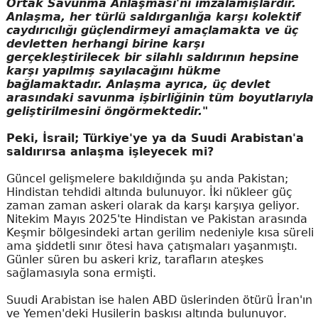
Ortak Savunma Anlaşması'nı imzalamışlardır.
Anlaşma, her türlü saldırganlığa karşı kolektif
caydırıcılığı güçlendirmeyi amaçlamakta ve üç
devletten herhangi birine karşı
gerçekleştirilecek bir silahlı saldırının hepsine
karşı yapılmış sayılacağını hükme
bağlamaktadır. Anlaşma ayrıca, üç devlet
arasındaki savunma işbirliğinin tüm boyutlarıyla
geliştirilmesini öngörmektedir."
Peki, İsrail; Türkiye'ye ya da Suudi Arabistan'a
saldırırsa anlaşma işleyecek mi?
Güncel gelişmelere bakıldığında şu anda Pakistan;
Hindistan tehdidi altında bulunuyor. İki nükleer güç
zaman zaman askeri olarak da karşı karşıya geliyor.
Nitekim Mayıs 2025'te Hindistan ve Pakistan arasında
Keşmir bölgesindeki artan gerilim nedeniyle kısa süreli
ama şiddetli sınır ötesi hava çatışmaları yaşanmıştı.
Günler süren bu askeri kriz, tarafların ateşkes
sağlamasıyla sona ermişti.
Suudi Arabistan ise halen ABD üslerinden ötürü İran'ın
ve Yemen'deki Husilerin baskısı altında bulunuyor.