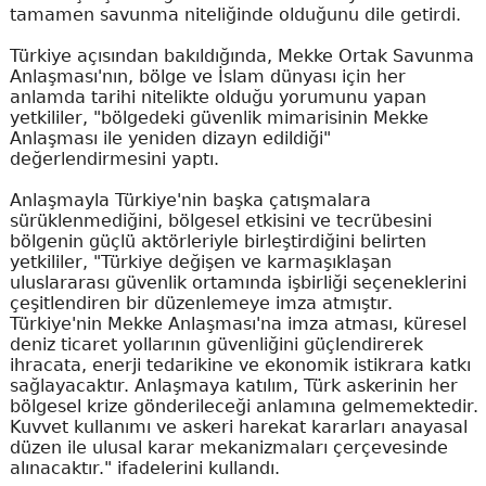
tamamen savunma niteliğinde olduğunu dile getirdi.
Türkiye açısından bakıldığında, Mekke Ortak Savunma
Anlaşması'nın, bölge ve İslam dünyası için her
anlamda tarihi nitelikte olduğu yorumunu yapan
yetkililer, "bölgedeki güvenlik mimarisinin Mekke
Anlaşması ile yeniden dizayn edildiği"
değerlendirmesini yaptı.
Anlaşmayla Türkiye'nin başka çatışmalara
sürüklenmediğini, bölgesel etkisini ve tecrübesini
bölgenin güçlü aktörleriyle birleştirdiğini belirten
yetkililer, "Türkiye değişen ve karmaşıklaşan
uluslararası güvenlik ortamında işbirliği seçeneklerini
çeşitlendiren bir düzenlemeye imza atmıştır.
Türkiye'nin Mekke Anlaşması'na imza atması, küresel
deniz ticaret yollarının güvenliğini güçlendirerek
ihracata, enerji tedarikine ve ekonomik istikrara katkı
sağlayacaktır. Anlaşmaya katılım, Türk askerinin her
bölgesel krize gönderileceği anlamına gelmemektedir.
Kuvvet kullanımı ve askeri harekat kararları anayasal
düzen ile ulusal karar mekanizmaları çerçevesinde
alınacaktır." ifadelerini kullandı.