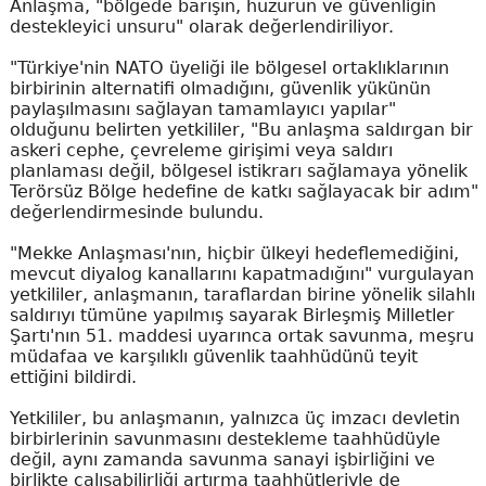
Anlaşma, "bölgede barışın, huzurun ve güvenliğin
destekleyici unsuru" olarak değerlendiriliyor.
"Türkiye'nin NATO üyeliği ile bölgesel ortaklıklarının
birbirinin alternatifi olmadığını, güvenlik yükünün
paylaşılmasını sağlayan tamamlayıcı yapılar"
olduğunu belirten yetkililer, "Bu anlaşma saldırgan bir
askeri cephe, çevreleme girişimi veya saldırı
planlaması değil, bölgesel istikrarı sağlamaya yönelik
Terörsüz Bölge hedefine de katkı sağlayacak bir adım"
değerlendirmesinde bulundu.
"Mekke Anlaşması'nın, hiçbir ülkeyi hedeflemediğini,
mevcut diyalog kanallarını kapatmadığını" vurgulayan
yetkililer, anlaşmanın, taraflardan birine yönelik silahlı
saldırıyı tümüne yapılmış sayarak Birleşmiş Milletler
Şartı'nın 51. maddesi uyarınca ortak savunma, meşru
müdafaa ve karşılıklı güvenlik taahhüdünü teyit
ettiğini bildirdi.
Yetkililer, bu anlaşmanın, yalnızca üç imzacı devletin
birbirlerinin savunmasını destekleme taahhüdüyle
değil, aynı zamanda savunma sanayi işbirliğini ve
birlikte çalışabilirliği artırma taahhütleriyle de