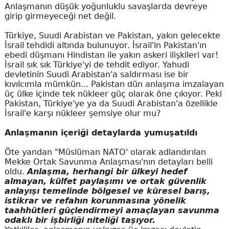
Anlaşmanın düşük yoğunluklu savaşlarda devreye
girip girmeyeceği net değil.
Türkiye, Suudi Arabistan ve Pakistan, yakın gelecekte
İsrail tehdidi altında bulunuyor. İsrail'in Pakistan'ın
ebedi düşmanı Hindistan ile yakın askeri ilişkileri var!
İsrail sık sık Türkiye'yi de tehdit ediyor. Yahudi
devletinin Suudi Arabistan'a saldırması ise bir
kıvılcımla mümkün... Pakistan dün anlaşma imzalayan
üç ülke içinde tek nükleer güç olarak öne çıkıyor. Peki
Pakistan, Türkiye'ye ya da Suudi Arabistan'a özellikle
İsrail'e karşı nükleer şemsiye olur mu?
Anlaşmanın içeriği detaylarda yumuşatıldı
Öte yandan "Müslüman NATO' olarak adlandırılan
Mekke Ortak Savunma Anlaşması'nın detayları belli
oldu.
Anlaşma, herhangi bir ülkeyi hedef
almayan, külfet paylaşımı ve ortak güvenlik
anlayışı temelinde bölgesel ve küresel barış,
istikrar ve refahın korunmasına yönelik
taahhütleri güçlendirmeyi amaçlayan savunma
odaklı bir işbirliği niteliği taşıyor.