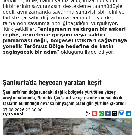
Yetkililer, anlaşmanın yalnızca üç imzacı devletin
birbirlerinin savunmasını destekleme taahhüdüyle
değil, aynı zamanda savunma sanayisi işbirliğini ve
birlikte çalışabilirliği artırma taahhütleriyle de
tamamen savunma niteliği taşıdığını vurguluyor.
Türk yetkililer,
"anlaşmanın saldırgan bir askeri
cephe, çevreleme girişimi veya saldırı
planlaması değil, bölgesel istikrarı sağlamaya
yönelik Terörsüz Bölge hedefine de katkı
sağlayacak bir adım"
olduğunu ifade ediyor.
Şanlıurfa'da heyecan yaratan keşif
Şanlıurfa'nın doğusundaki dağlık bölgede yürütülen yüzey
araştırmalarında, Neolitik Çağ'a ait ve içerisinde anıtsal dikili
taşların bulunduğu devasa bir yaşam alanı gün yüzüne çıkarıldı
07.08.2026 22:30:00
Eyüp Kabil