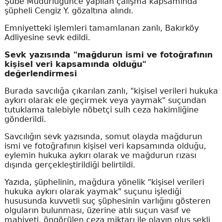
Şube Müdürlüğünce yapılan çalışma kapsamında
şüpheli Cengiz Y. gözaltına alındı.
Emniyetteki işlemleri tamamlanan zanlı, Bakırköy
Adliyesine sevk edildi.
Sevk yazısında "mağdurun ismi ve fotoğrafının
kişisel veri kapsamında olduğu"
değerlendirmesi
Burada savcılığa çıkarılan zanlı, "kişisel verileri hukuka
aykırı olarak ele geçirmek veya yaymak" suçundan
tutuklama talebiyle nöbetçi sulh ceza hakimliğine
gönderildi.
Savcılığın sevk yazısında, somut olayda mağdurun
ismi ve fotoğrafının kişisel veri kapsamında olduğu,
eylemin hukuka aykırı olarak ve mağdurun rızası
dışında gerçekleştirildiği belirtildi.
Yazıda, şüphelinin, mağdura yönelik "kişisel verileri
hukuka aykırı olarak yaymak" suçunu işlediği
hususunda kuvvetli suç şüphesinin varlığını gösteren
olguların bulunması, üzerine atılı suçun vasıf ve
mahiyeti, öngörülen ceza miktarı ile olayın oluş şekli