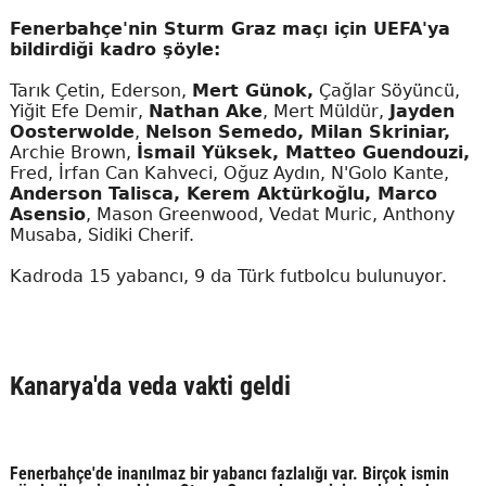
Fenerbahçe'nin Sturm Graz maçı için UEFA'ya
bildirdiği kadro şöyle:
Tarık Çetin, Ederson,
Mert Günok,
Çağlar Söyüncü,
Yiğit Efe Demir,
Nathan Ake
, Mert Müldür,
Jayden
Oosterwolde
,
Nelson Semedo, Milan Skriniar,
Archie Brown,
İsmail Yüksek, Matteo Guendouzi,
Fred, İrfan Can Kahveci, Oğuz Aydın, N'Golo Kante,
Anderson Talisca, Kerem Aktürkoğlu, Marco
Asensio
, Mason Greenwood, Vedat Muric, Anthony
Musaba, Sidiki Cherif.
Kadroda 15 yabancı, 9 da Türk futbolcu bulunuyor.
Kanarya'da veda vakti geldi
Fenerbahçe'de inanılmaz bir yabancı fazlalığı var. Birçok ismin