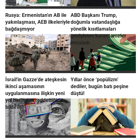
Rusya: Ermenistan'ın AB ile
ABD Başkanı Trump,
yakınlaşması, AEB ilkeleriyle
doğumla vatandaşlığa
bağdaşmıyor
yönelik kısıtlamaları
genişleten kararnameler
imzaladı
İsrail'in Gazze'de ateşkesin
Yıllar önce ‘popülizm’
ikinci aşamasının
dediler, bugün batı peşine
uygulanmasına ilişkin yeni
düştü!
yol haritasını reddettiği
bildirildi