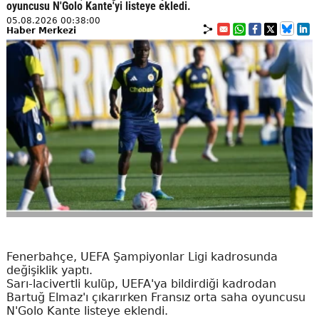
oyuncusu N'Golo Kante'yi listeye ekledi.
05.08.2026 00:38:00
Haber Merkezi
Fenerbahçe, UEFA Şampiyonlar Ligi kadrosunda
değişiklik yaptı.
Sarı-lacivertli kulüp, UEFA'ya bildirdiği kadrodan
Bartuğ Elmaz'ı çıkarırken Fransız orta saha oyuncusu
N'Golo Kante listeye eklendi.