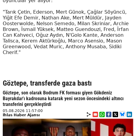
oyuncular yer alıyor:
"Tarık Çetin, Ederson, Mert Günok, Çağlar Söyüncü,
Yiğit Efe Demir, Nathan Ake, Mert Müldür, Jayden
Oosterwolde, Nelson Semedo, Milan Skriniar, Archie
Brown, İsmail Yüksek, Matteo Guendouzi, Fred, İrfan
Can Kahveci, Oğuz Aydın, N'Golo Kante, Anderson
Talisca, Kerem Aktürkoğlu, Marco Asensio, Mason
Greenwood, Vedat Muric, Anthony Musaba, Sidiki
Cherif."
Göztepe, transferde gaza bastı
Göztepe, son olarak Bodrum FK forması giyen Gökdeniz
Bayrakdar'ı kadrosuna katarak yeni sezon öncesindeki altıncı
transferini gerçekleştirdi
05.08.2026 11:57:00
İhlas Haber Ajansı