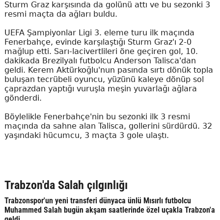
Sturm Graz karşısında da golünü attı ve bu sezonki 3
resmi maçta da ağları buldu.
UEFA Şampiyonlar Ligi 3. eleme turu ilk maçında
Fenerbahçe, evinde karşılaştığı Sturm Graz'ı 2-0
mağlup etti. Sarı-lacivertlileri öne geçiren gol, 10.
dakikada Brezilyalı futbolcu Anderson Talisca'dan
geldi. Kerem Aktürkoğlu'nun pasında sırtı dönük topla
buluşan tecrübeli oyuncu, yüzünü kaleye dönüp sol
çaprazdan yaptığı vuruşla meşin yuvarlağı ağlara
gönderdi.
Böylelikle Fenerbahçe'nin bu sezonki ilk 3 resmi
maçında da sahne alan Talisca, gollerini sürdürdü. 32
yaşındaki hücumcu, 3 maçta 3 gole ulaştı.
Trabzon'da Salah çılgınlığı
Trabzonspor'un yeni transferi dünyaca ünlü Mısırlı futbolcu
Muhammed Salah bugün akşam saatlerinde özel uçakla Trabzon'a
geldi