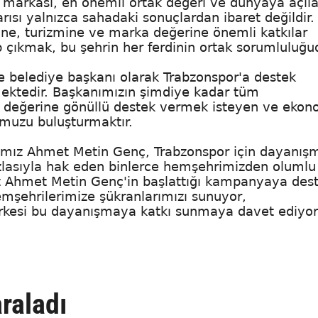
 markası, en önemli ortak değeri ve dünyaya açıl
rısı yalnızca sahadaki sonuçlardan ibaret değildir.
ne, turizmine ve marka değerine önemli katkılar
 çıkmak, bu şehrin her ferdinin ortak sorumluluğu
e belediye başkanı olarak Trabzonspor'a destek
ektedir. Başkanımızın şimdiye kadar tüm
k değerine gönüllü destek vermek isteyen ve ekon
umuzu buluşturmaktır.
nımız Ahmet Metin Genç, Trabzonspor için dayanış
zlasıyla hak eden binlerce hemşehrimizden olumlu
ız Ahmet Metin Genç'in başlattığı kampanyaya des
emşehrilerimize şükranlarımızı sunuyor,
rkesi bu dayanışmaya katkı sunmaya davet ediyor
raladı