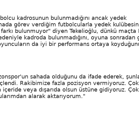
futbolcu kadrosunun bulunmadığını ancak yedek
ahada görev verdiğim futbolcularla yedek kulübesi
te farkı bulunmuyor" diyen Tekelioğlu, dünkü maçta
 nedeniyle kadroda bulunmadığını, oyuna sonradan 
oyuncuların da iyi bir performans ortaya koyduğun
bzonspor'un sahada olduğunu da ifade ederek, şunla
üçlendi. Rakibimize fazla pozisyon vermiyoruz. Ço
 içeride veya dışarıda olsun üstüne gidiyoruz. Çok
ularımdan alarak aktarıyorum."