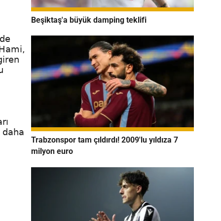
Beşiktaş'a büyük damping teklifi
nde
 Hami,
giren
u
rı
k daha
Trabzonspor tam çıldırdı! 2009'lu yıldıza 7
milyon euro