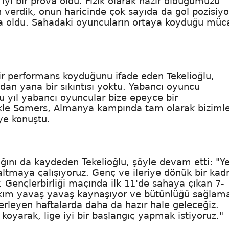
 iyi bir prova oldu. Fizik olarak hazır olduğumuzu
verdik, onun haricinde çok sayıda da gol pozisiy
ama oldu. Sahadaki oyuncuların ortaya koyduğu müc
ir performans koyduğunu ifade eden Tekelioğlu,
dan yana bir sıkıntısı yoktu. Yabancı oyuncu
Bu yıl yabancı oyuncular bize epeyce bir
llikle Somers, Almanya kampında tam olarak biziml
ye konuştu.
ğını da kaydeden Tekelioğlu, şöyle devam etti: "Ye
ltmaya çalışıyoruz. Genç ve ileriye dönük bir kad
 Gençlerbirliği maçında ilk 11'de sahaya çıkan 7-
kım yavaş yavaş kaynaşıyor ve bütünlüğü sağlam
lerleyen haftalarda daha da hazır hale geleceğiz.
oyarak, lige iyi bir başlangıç yapmak istiyoruz."