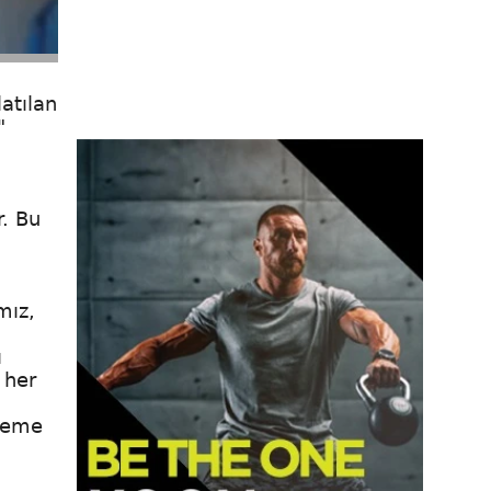
atılan
"
r. Bu
mız,
ı
 her
ndeme