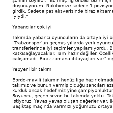
şunları söyledi: "Bu maç lig öncesi bizim için
düşünüyorum. Rakibimize sadece 1 pozisyon 
girdik. Sadece pas alışverişinde biraz aks
iyiydi."
Yabancılar çok iyi
Takımda yabancı oyuncuların da ortaya iyi b
"Trabzonspor'un geçmiş yıllarda yerli oyuncu
transferlerinde iyi seçimler yapılamıyordu. 
katkısağlayacaklar. Tam hazır değiller. Öze
çalışamadı. Biraz zamana ihtayaçları var" di
Yepyeni bir takım
Bordo-mavili takımın henüz lige hazır olmadı
takımız ve bunun vermiş olduğu sancıları aza
kurduk ancak hedefimiz yine şampiyonluktur.
8oyuncu, geçen sezon bu takımda yoktu. Ta
istiyoruz. Yavaş yavaş oluşan değerler var. İ
Beşiktaş maçında varımızı yoğumuzu ortaya k