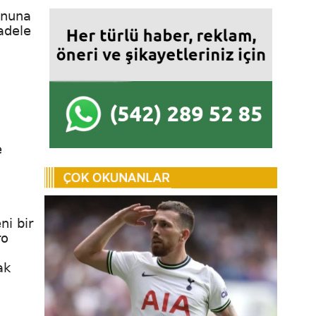
onuna
adele
e
ni bir
ro
ak