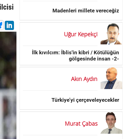
lcisi
Madenleri millete vereceğiz
Uğur Kepekçi
İlk kıvılcım: İblis'in kibri / Kötülüğün
gölgesinde insan -2-
Akın Aydın
Türkiye’yi çerçeveleyecekler
Murat Çabas