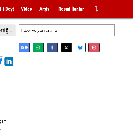
⤵
l-i Beyt
Video
Arşiv
Resmi İlanlar
İsrail'in Gazze'de ateşkesin ikinci aşamasının uygulanmasına ilişkin yeni yol haritasını reddettiği bildirildi
gin
,