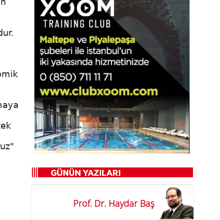
an
dur.
omik
maya
tek
uz"
Prof. Dr. Haydar Baş