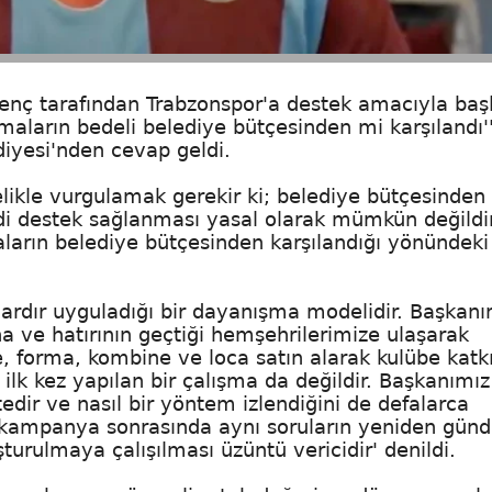
nç tarafından Trabzonspor'a destek amacıyla başl
aların bedeli belediye bütçesinden mi karşılandı'
diyesi'nden cevap geldi.
likle vurgulamak gerekir ki; belediye bütçesinden
di destek sağlanması yasal olarak mümkün değildi
rın belediye bütçesinden karşılandığı yönündeki
ardır uyguladığı bir dayanışma modelidir. Başkanı
ına ve hatırının geçtiği hemşehrilerimize ulaşarak
, forma, kombine ve loca satın alarak kulübe katk
lk kez yapılan bir çalışma da değildir. Başkanımız
dir ve nasıl bir yöntem izlendiğini de defalarca
 kampanya sonrasında aynı soruların yeniden gü
turulmaya çalışılması üzüntü vericidir' denildi.