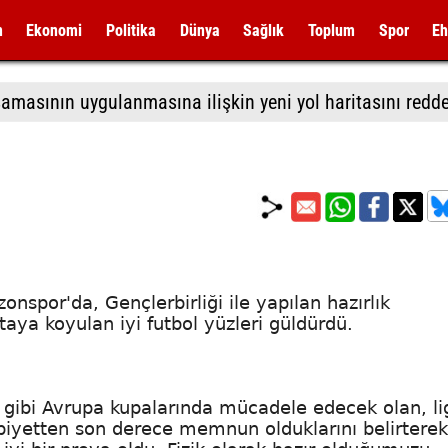
m
Ekonomi
Politika
Dünya
Sağlık
Toplum
Spor
Eh
onspor'da, Gençlerbirliği ile yapılan hazırlık
taya koyulan iyi futbol yüzleri güldürdü.
ği gibi Avrupa kupalarında mücadele edecek olan, li
alibiyetten son derece memnun olduklarını belirterek