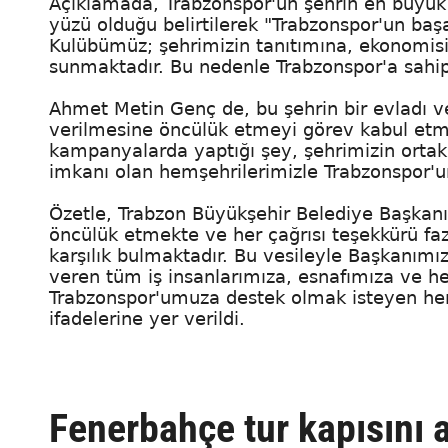
Açıklamada, Trabzonspor'un şehrin en büyük
yüzü olduğu belirtilerek "Trabzonspor'un başa
Kulübümüz; şehrimizin tanıtımına, ekonomisi
sunmaktadır. Bu nedenle Trabzonspor'a sahip
Ahmet Metin Genç de, bu şehrin bir evladı v
verilmesine öncülük etmeyi görev kabul etm
kampanyalarda yaptığı şey, şehrimizin orta
imkanı olan hemşehrilerimizle Trabzonspor'
Özetle, Trabzon Büyükşehir Belediye Başka
öncülük etmekte ve her çağrısı teşekkürü fa
karşılık bulmaktadır. Bu vesileyle Başkanım
veren tüm iş insanlarımıza, esnafımıza ve h
Trabzonspor'umuza destek olmak isteyen he
ifadelerine yer verildi.
Fenerbahçe tur kapısını a