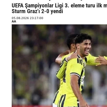
UEFA Şampiyonlar Ligi 3. eleme turu ilk 
Sturm Graz'ı 2-0 yendi
05.08.2026 23:17:00
AA