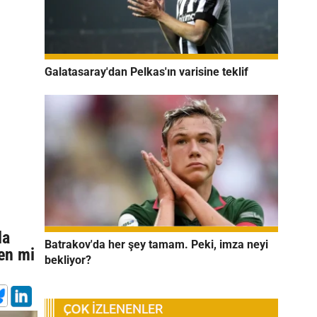
Galatasaray'dan Pelkas'ın varisine teklif
la
Batrakov'da her şey tamam. Peki, imza neyi
en mi
bekliyor?