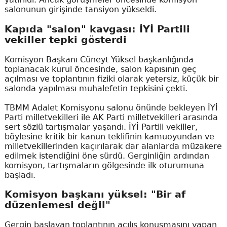
salonunun girişinde tansiyon yükseldi.
Kapıda "salon" kavgası: İYİ Partili
vekiller tepki gösterdi
Komisyon Başkanı Cüneyt Yüksel başkanlığında
toplanacak kurul öncesinde, salon kapısının geç
açılması ve toplantının fiziki olarak yetersiz, küçük bir
salonda yapılması muhalefetin tepkisini çekti.
TBMM Adalet Komisyonu salonu önünde bekleyen İYİ
Parti milletvekilleri ile AK Parti milletvekilleri arasında
sert sözlü tartışmalar yaşandı. İYİ Partili vekiller,
böylesine kritik bir kanun teklifinin kamuoyundan ve
milletvekillerinden kaçırılarak dar alanlarda müzakere
edilmek istendiğini öne sürdü. Gerginliğin ardından
komisyon, tartışmaların gölgesinde ilk oturumuna
başladı.
Komisyon başkanı yüksel: "Bir af
düzenlemesi değil"
Gergin başlayan toplantının açılış konuşmasını yapan