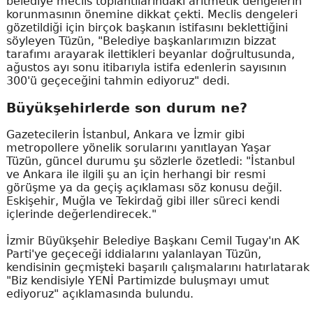
belediye meclis toplantılarındaki aritmetik dengelerin
korunmasının önemine dikkat çekti. Meclis dengeleri
gözetildiği için birçok başkanın istifasını beklettiğini
söyleyen Tüzün, "Belediye başkanlarımızın bizzat
tarafımı arayarak ilettikleri beyanlar doğrultusunda,
ağustos ayı sonu itibarıyla istifa edenlerin sayısının
300'ü geçeceğini tahmin ediyoruz" dedi.
Büyükşehirlerde son durum ne?
Gazetecilerin İstanbul, Ankara ve İzmir gibi
metropollere yönelik sorularını yanıtlayan Yaşar
Tüzün, güncel durumu şu sözlerle özetledi: "İstanbul
ve Ankara ile ilgili şu an için herhangi bir resmi
görüşme ya da geçiş açıklaması söz konusu değil.
Eskişehir, Muğla ve Tekirdağ gibi iller süreci kendi
içlerinde değerlendirecek."
İzmir Büyükşehir Belediye Başkanı Cemil Tugay'ın AK
Parti'ye geçeceği iddialarını yalanlayan Tüzün,
kendisinin geçmişteki başarılı çalışmalarını hatırlatarak
"Biz kendisiyle YENİ Partimizde buluşmayı umut
ediyoruz" açıklamasında bulundu.