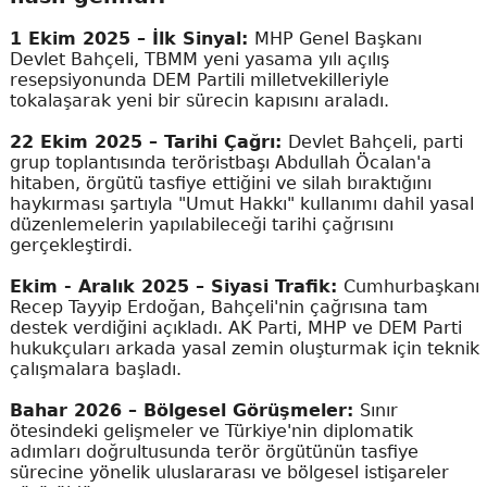
1 Ekim 2025 – İlk Sinyal:
MHP Genel Başkanı
Devlet Bahçeli, TBMM yeni yasama yılı açılış
resepsiyonunda DEM Partili milletvekilleriyle
tokalaşarak yeni bir sürecin kapısını araladı.
22 Ekim 2025 – Tarihi Çağrı:
Devlet Bahçeli, parti
grup toplantısında teröristbaşı Abdullah Öcalan'a
hitaben, örgütü tasfiye ettiğini ve silah bıraktığını
haykırması şartıyla "Umut Hakkı" kullanımı dahil yasal
düzenlemelerin yapılabileceği tarihi çağrısını
gerçekleştirdi.
Ekim - Aralık 2025 – Siyasi Trafik:
Cumhurbaşkanı
Recep Tayyip Erdoğan, Bahçeli'nin çağrısına tam
destek verdiğini açıkladı. AK Parti, MHP ve DEM Parti
hukukçuları arkada yasal zemin oluşturmak için teknik
çalışmalara başladı.
Bahar 2026 – Bölgesel Görüşmeler:
Sınır
ötesindeki gelişmeler ve Türkiye'nin diplomatik
adımları doğrultusunda terör örgütünün tasfiye
sürecine yönelik uluslararası ve bölgesel istişareler