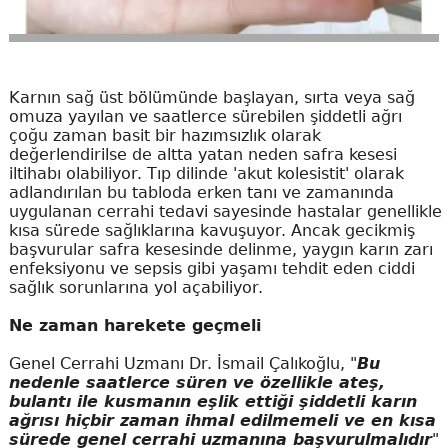
Karnın sağ üst bölümünde başlayan, sırta veya sağ
omuza yayılan ve saatlerce sürebilen şiddetli ağrı
çoğu zaman basit bir hazımsızlık olarak
değerlendirilse de altta yatan neden safra kesesi
iltihabı olabiliyor. Tıp dilinde 'akut kolesistit' olarak
adlandırılan bu tabloda erken tanı ve zamanında
uygulanan cerrahi tedavi sayesinde hastalar genellikle
kısa sürede sağlıklarına kavuşuyor. Ancak gecikmiş
başvurular safra kesesinde delinme, yaygın karın zarı
enfeksiyonu ve sepsis gibi yaşamı tehdit eden ciddi
sağlık sorunlarına yol açabiliyor.
Ne zaman harekete geçmeli
Genel Cerrahi Uzmanı Dr. İsmail Çalıkoğlu, "
Bu
nedenle saatlerce süren ve özellikle ateş,
bulantı ile kusmanın eşlik ettiği şiddetli karın
ağrısı hiçbir zaman ihmal edilmemeli ve en kısa
sürede genel cerrahi uzmanına başvurulmalıdır
"