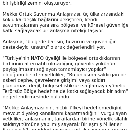
bir işbirliği zemini oluşturuyor.
Mekke Ortak Savunma Anlaşması, üç ülke arasındaki
köklü kardeşlik bağlarını pekiştiren, kendi
savunmalarının yanı sıra bölgesel ve küresel güvenliğe
katkı sağlayacak bir anlaşma niteliği taşıyor.
Anlaşma, "bölgede barışın, huzurun ve güvenliğin
destekleyici unsuru" olarak değerlendiriliyor.
"Türkiye'nin NATO üyeliği ile bölgesel ortaklıklarının
birbirinin alternatifi olmadığını, güvenlik yükünün
paylaşılmasını sağlayan tamamlayıcı yapılar"
olduğunu belirten yetkililer, "Bu anlaşma saldırgan bir
askeri cephe, çevreleme girişimi veya saldırı
planlaması değil, bölgesel istikrarı sağlamaya yönelik
Terörsüz Bölge hedefine de katkı sağlayacak bir adım"
değerlendirmesinde bulundu.
"Mekke Anlaşması'nın, hiçbir ülkeyi hedeflemediğini,
mevcut diyalog kanallarını kapatmadığını" vurgulayan
yetkililer, anlaşmanın, taraflardan birine yönelik silahlı
saldırıyı tümüne yapılmış sayarak Birleşmiş Milletler
Şartı'nın 51. maddesi uyarınca ortak savunma, meşru