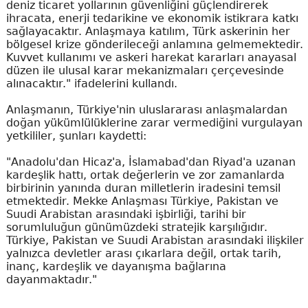
deniz ticaret yollarının güvenliğini güçlendirerek
ihracata, enerji tedarikine ve ekonomik istikrara katkı
sağlayacaktır. Anlaşmaya katılım, Türk askerinin her
bölgesel krize gönderileceği anlamına gelmemektedir.
Kuvvet kullanımı ve askeri harekat kararları anayasal
düzen ile ulusal karar mekanizmaları çerçevesinde
alınacaktır." ifadelerini kullandı.
Anlaşmanın, Türkiye'nin uluslararası anlaşmalardan
doğan yükümlülüklerine zarar vermediğini vurgulayan
yetkililer, şunları kaydetti:
"Anadolu'dan Hicaz'a, İslamabad'dan Riyad'a uzanan
kardeşlik hattı, ortak değerlerin ve zor zamanlarda
birbirinin yanında duran milletlerin iradesini temsil
etmektedir. Mekke Anlaşması Türkiye, Pakistan ve
Suudi Arabistan arasındaki işbirliği, tarihi bir
sorumluluğun günümüzdeki stratejik karşılığıdır.
Türkiye, Pakistan ve Suudi Arabistan arasındaki ilişkiler
yalnızca devletler arası çıkarlara değil, ortak tarih,
inanç, kardeşlik ve dayanışma bağlarına
dayanmaktadır."