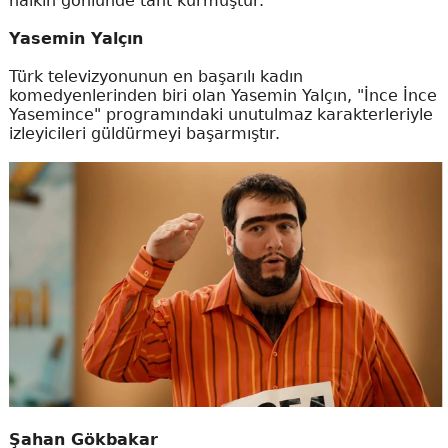
halkın gönlünde taht kurmuştur.
Yasemin Yalçın
Türk televizyonunun en başarılı kadın
komedyenlerinden biri olan Yasemin Yalçın, "İnce İnce
Yasemince" programındaki unutulmaz karakterleriyle
izleyicileri güldürmeyi başarmıştır.
Şahan Gökbakar