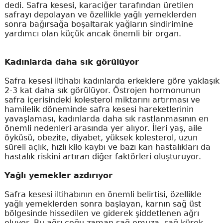
dedi. Safra kesesi, karaciğer tarafından üretilen
safrayı depolayan ve özellikle yağlı yemeklerden
sonra bağırsağa boşaltarak yağların sindirimine
yardımcı olan küçük ancak önemli bir organ.
Kadınlarda daha sık görülüyor
Safra kesesi iltihabı kadınlarda erkeklere göre yaklaşık
2-3 kat daha sık görülüyor. Östrojen hormonunun
safra içerisindeki kolesterol miktarını artırması ve
hamilelik döneminde safra kesesi hareketlerinin
yavaşlaması, kadınlarda daha sık rastlanmasının en
önemli nedenleri arasında yer alıyor. İleri yaş, aile
öyküsü, obezite, diyabet, yüksek kolesterol, uzun
süreli açlık, hızlı kilo kaybı ve bazı kan hastalıkları da
hastalık riskini artıran diğer faktörleri oluşturuyor.
Yağlı yemekler azdırıyor
Safra kesesi iltihabının en önemli belirtisi, özellikle
yağlı yemeklerden sonra başlayan, karnın sağ üst
bölgesinde hissedilen ve giderek şiddetlenen ağrı
oluyor. Bu ağrı çoğu zaman sağ omuza, sağ kürek