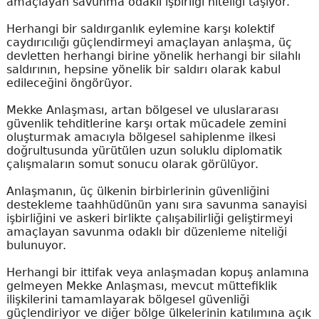
amaçlayan savunma odaklı işbirliği niteliği taşıyor.
Herhangi bir saldırganlık eylemine karşı kolektif
caydırıcılığı güçlendirmeyi amaçlayan anlaşma, üç
devletten herhangi birine yönelik herhangi bir silahlı
saldırının, hepsine yönelik bir saldırı olarak kabul
edileceğini öngörüyor.
Mekke Anlaşması, artan bölgesel ve uluslararası
güvenlik tehditlerine karşı ortak mücadele zemini
oluşturmak amacıyla bölgesel sahiplenme ilkesi
doğrultusunda yürütülen uzun soluklu diplomatik
çalışmaların somut sonucu olarak görülüyor.
Anlaşmanın, üç ülkenin birbirlerinin güvenliğini
destekleme taahhüdünün yanı sıra savunma sanayisi
işbirliğini ve askeri birlikte çalışabilirliği geliştirmeyi
amaçlayan savunma odaklı bir düzenleme niteliği
bulunuyor.
Herhangi bir ittifak veya anlaşmadan kopuş anlamına
gelmeyen Mekke Anlaşması, mevcut müttefiklik
ilişkilerini tamamlayarak bölgesel güvenliği
güçlendiriyor ve diğer bölge ülkelerinin katılımına açık