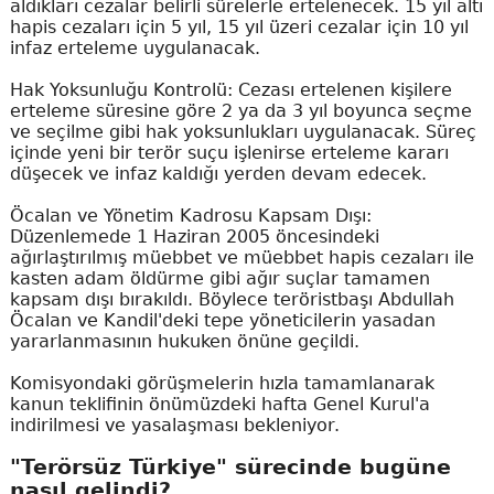
aldıkları cezalar belirli sürelerle ertelenecek. 15 yıl altı
hapis cezaları için 5 yıl, 15 yıl üzeri cezalar için 10 yıl
infaz erteleme uygulanacak.
Hak Yoksunluğu Kontrolü: Cezası ertelenen kişilere
erteleme süresine göre 2 ya da 3 yıl boyunca seçme
ve seçilme gibi hak yoksunlukları uygulanacak. Süreç
içinde yeni bir terör suçu işlenirse erteleme kararı
düşecek ve infaz kaldığı yerden devam edecek.
Öcalan ve Yönetim Kadrosu Kapsam Dışı:
Düzenlemede 1 Haziran 2005 öncesindeki
ağırlaştırılmış müebbet ve müebbet hapis cezaları ile
kasten adam öldürme gibi ağır suçlar tamamen
kapsam dışı bırakıldı. Böylece teröristbaşı Abdullah
Öcalan ve Kandil'deki tepe yöneticilerin yasadan
yararlanmasının hukuken önüne geçildi.
Komisyondaki görüşmelerin hızla tamamlanarak
kanun teklifinin önümüzdeki hafta Genel Kurul'a
indirilmesi ve yasalaşması bekleniyor.
"Terörsüz Türkiye" sürecinde bugüne
nasıl gelindi?