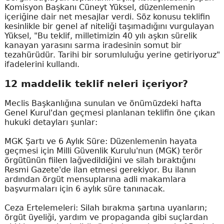
Komisyon Başkanı Cüneyt Yüksel, düzenlemenin
içeriğine dair net mesajlar verdi. Söz konusu teklifin
kesinlikle bir genel af niteliği taşımadığını vurgulayan
Yüksel, "Bu teklif, milletimizin 40 yılı aşkın sürelik
kanayan yarasını sarma iradesinin somut bir
tezahürüdür. Tarihi bir sorumluluğu yerine getiriyoruz"
ifadelerini kullandı.
12 maddelik teklif neleri içeriyor?
Meclis Başkanlığına sunulan ve önümüzdeki hafta
Genel Kurul'dan geçmesi planlanan teklifin öne çıkan
hukuki detayları şunlar:
MGK Şartı ve 6 Aylık Süre: Düzenlemenin hayata
geçmesi için Milli Güvenlik Kurulu'nun (MGK) terör
örgütünün fiilen lağvedildiğini ve silah bıraktığını
Resmi Gazete'de ilan etmesi gerekiyor. Bu ilanın
ardından örgüt mensuplarına adli makamlara
başvurmaları için 6 aylık süre tanınacak.
Ceza Ertelemeleri: Silah bırakma şartına uyanların;
örgüt üyeliği, yardım ve propaganda gibi suçlardan