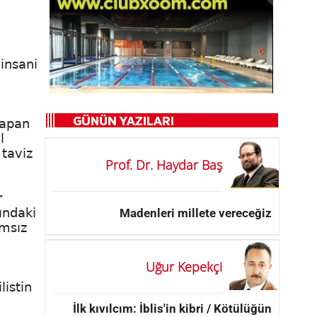
m
 insani
yapan
l
 taviz
Prof. Dr. Haydar Baş
r
ındaki
Madenleri millete vereceğiz
ımsız
Uğur Kepekçi
listin
İlk kıvılcım: İblis'in kibri / Kötülüğün