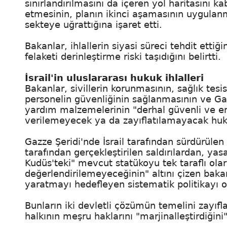
sınırlandırılmasını da içeren yol haritasını k
etmesinin, planın ikinci aşamasının uygulanm
sekteye uğrattığına işaret etti.
Bakanlar, ihlallerin siyasi süreci tehdit etti
felaketi derinleştirme riski taşıdığını belirtti.
İsrail'in uluslararası hukuk ihlalleri
Bakanlar, sivillerin korunmasının, sağlık tesi
personelin güvenliğinin sağlanmasının ve Ga
yardım malzemelerinin "derhal güvenli ve enge
verilemeyecek ya da zayıflatılamayacak huk
Gazze Şeridi'nde İsrail tarafından sürdürülen i
tarafından gerçekleştirilen saldırılardan, yas
Kudüs'teki" mevcut statükoyu tek taraflı o
değerlendirilemeyeceğinin" altını çizen baka
yaratmayı hedefleyen sistematik politikayı 
Bunların iki devletli çözümün temelini zayıfla
halkının meşru haklarını "marjinalleştirdiğini" 