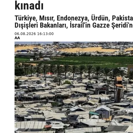
kınadı
Türkiye, Mısır, Endonezya, Ürdün, Pakistan
Dışişleri Bakanları, İsrail'in Gazze Şeridi'
06.08.2026 16:13:00
AA