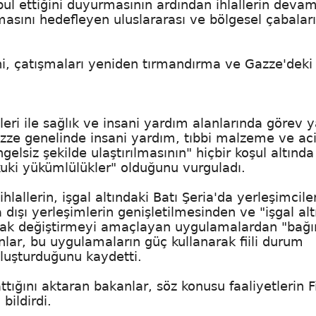
abul ettiğini duyurmasının ardından ihlallerin deva
asını hedefleyen uluslararası ve bölgesel çabaları
ğini, çatışmaları yeniden tırmandırma ve Gazze'deki
sleri ile sağlık ve insani yardım alanlarında görev 
zze genelinde insani yardım, tıbbi malzeme ve aci
lsiz şekilde ulaştırılmasının" hiçbir koşul altında
uki yükümlülükler" olduğunu vurguladı.
hlallerin, işgal altındaki Batı Şeria'da yerleşimcile
a dışı yerleşimlerin genişletilmesinden ve "işgal alt
larak değiştirmeyi amaçlayan uygulamalardan "bağ
nlar, bu uygulamaların güç kullanarak fiili durum
oluşturduğunu kaydetti.
ttığını aktaran bakanlar, söz konusu faaliyetlerin Fi
bildirdi.