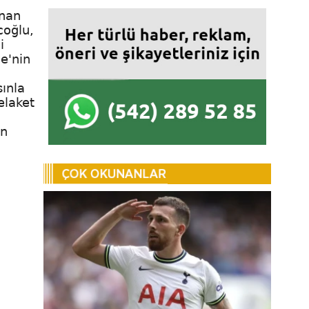
unan
coğlu,
i
e'nin
sınla
elaket
ın