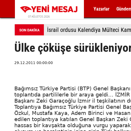
Yazarlar
Günde
07 AĞUSTOS 2026
İsrail ordusu Kalendiya Mülteci Kamp
Ülke çöküşe sürükleniyo
29.12.2011 00:00:00
Bağımsız Türkiye Partisi (BTP) Genel Başkanı 
toplantıda partililerle bir araya geldi... İZM
Başkanı Zeki Garaçoğlu İzmir il teşkilatının dü
Toplantıya Bağımsız Türkiye Partisi Genel B
Özkul, Mustafa Kaya, Adem Birinci ve Hasan Ka
edilen toplantıya katılan Genel Başkan Zeki
hassas bir kavşakta olduğuna vurgu yaparak,