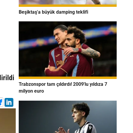
Beşiktaş'a büyük damping teklifi
rildi
Trabzonspor tam çıldırdı! 2009'lu yıldıza 7
milyon euro