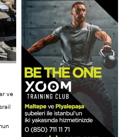
lar ve
srail
unun