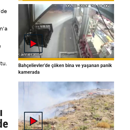
'de
n'a
e
tu.
Bahçelievler’de çöken bina ve yaşanan panik
kamerada
ı
de