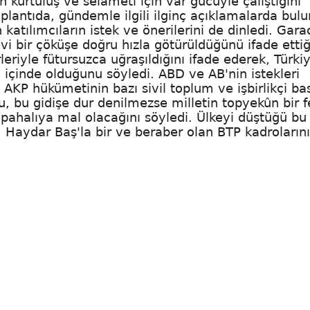
n kurtuluş ve selameti için var gücüyle çalıştığını
toplantıda, gündemle ilgili ilginç açıklamalarda bul
ılımcıların istek ve önerilerini de dinledi. Gara
 bir çöküşe doğru hızla götürüldüğünü ifade ettiğ
riyle fütursuzca uğraşıldığını ifade ederek, Türkiy
 içinde olduğunu söyledi. ABD ve AB'nin istekleri
 AKP hükümetinin bazı sivil toplum ve işbirlikçi ba
u, bu gidişe dur denilmezse milletin topyekûn bir f
 pahalıya mal olacağını söyledi. Ülkeyi düştüğü bu
 Haydar Baş'la bir ve beraber olan BTP kadroların