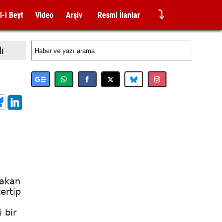
⤵
l-i Beyt
Video
Arşiv
Resmi İlanlar
dı
Hakan
ertip
 bir