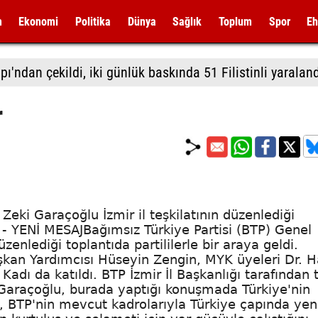
m
Ekonomi
Politika
Dünya
Sağlık
Toplum
Spor
Eh
ı'ndan çekildi, iki günlük baskında 51 Filistinli yaralan
r
Zeki Garaçoğlu İzmir il teşkilatının düzenlediği
İR - YENİ MESAJBağımsız Türkiye Partisi (BTP) Genel
zenlediği toplantıda partililerle bir araya geldi.
aşkan Yardımcısı Hüseyin Zengin, MYK üyeleri Dr. 
dı da katıldı. BTP İzmir İl Başkanlığı tarafından t
 Garaçoğlu, burada yaptığı konuşmada Türkiye'nin
 BTP'nin mevcut kadrolarıyla Türkiye çapında yeni