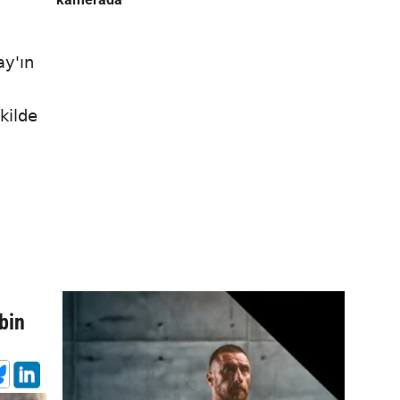
ay'ın
kilde
bin