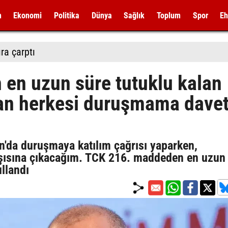
m
Ekonomi
Politika
Dünya
Sağlık
Toplum
Spor
Eh
ıra çarptı
 en uzun süre tutuklu kalan
lan herkesi duruşmama dave
an'da duruşmaya katılım çağrısı yaparken,
şısına çıkacağım. TCK 216. maddeden en uzun
ullandı