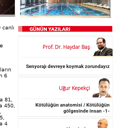
 canlı
le
Prof. Dr. Haydar Baş
Senyorajı devreye koymak zorundayız
ların
n 6
Uğur Kepekçi
a 81,
Kötülüğün anatomisi / Kötülüğün
a 450,
gölgesinde insan -1-
,
5,
a 4