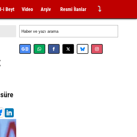
⤵
l-i Beyt
Video
Arşiv
Resmi İlanlar
t
 süre