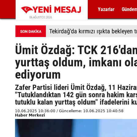
Yazarlar
Günde
06 AĞUSTOS 2026
Tekirdağ'da kırmızı ışıkta bekleyen t
Ümit Özdağ: TCK 216'dan
yurttaş oldum, imkanı o
ediyorum
Zafer Partisi lideri Ümit Özdağ, 11 Hazir
"Tutuklandıktan 142 gün sonra hakim kar
tutuklu kalan yurttaş oldum" ifadelerini k
10.06.2025 10:36:00 / Güncelleme: 10.06.2025 10:40:58
Haber Merkezi