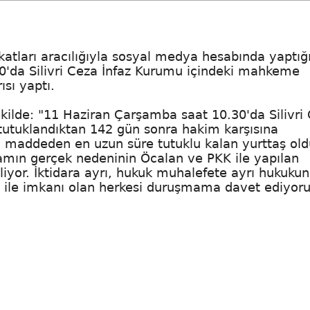
atları aracılığıyla sosyal medya hesabında yaptığ
'da Silivri Ceza İnfaz Kurumu içindeki mahkeme
sı yaptı.
ilde: "11 Haziran Çarşamba saat 10.30'da Silivri
utuklandıktan 142 gün sonra hakim karşısına
. maddeden en uzun süre tutuklu kalan yurttaş ol
amın gerçek nedeninin Öcalan ve PKK ile yapılan
yor. İktidara ayrı, hukuk muhalefete ayrı hukukun
i ile imkanı olan herkesi duruşmama davet ediyor