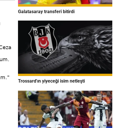
Galatasaray transferi bitirdi
ı
 Ceza
dum.
um."
Trossard'ın yiyeceği isim netleşti