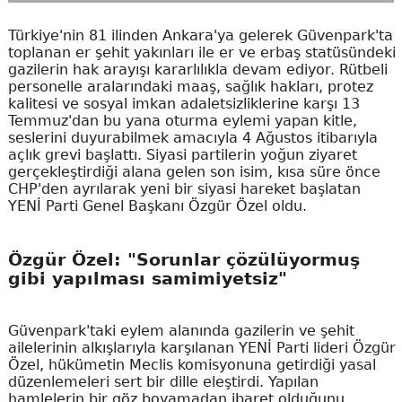
Türkiye'nin 81 ilinden Ankara'ya gelerek Güvenpark'ta
toplanan er şehit yakınları ile er ve erbaş statüsündeki
gazilerin hak arayışı kararlılıkla devam ediyor. Rütbeli
personelle aralarındaki maaş, sağlık hakları, protez
kalitesi ve sosyal imkan adaletsizliklerine karşı 13
Temmuz'dan bu yana oturma eylemi yapan kitle,
seslerini duyurabilmek amacıyla 4 Ağustos itibarıyla
açlık grevi başlattı. Siyasi partilerin yoğun ziyaret
gerçekleştirdiği alana gelen son isim, kısa süre önce
CHP'den ayrılarak yeni bir siyasi hareket başlatan
YENİ Parti Genel Başkanı Özgür Özel oldu.
Özgür Özel: "Sorunlar çözülüyormuş
gibi yapılması samimiyetsiz"
Güvenpark'taki eylem alanında gazilerin ve şehit
ailelerinin alkışlarıyla karşılanan YENİ Parti lideri Özgür
Özel, hükümetin Meclis komisyonuna getirdiği yasal
düzenlemeleri sert bir dille eleştirdi. Yapılan
hamlelerin bir göz boyamadan ibaret olduğunu