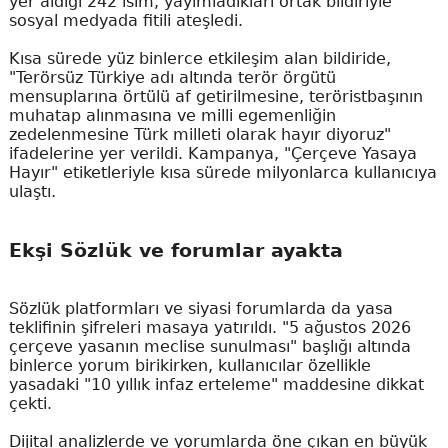
yer aldığı 242 isim, yayımladıkları ortak bildiriyle
sosyal medyada fitili ateşledi.
Kısa sürede yüz binlerce etkileşim alan bildiride,
"Terörsüz Türkiye adı altında terör örgütü
mensuplarına örtülü af getirilmesine, teröristbaşının
muhatap alınmasına ve milli egemenliğin
zedelenmesine Türk milleti olarak hayır diyoruz"
ifadelerine yer verildi. Kampanya, "Çerçeve Yasaya
Hayır" etiketleriyle kısa sürede milyonlarca kullanıcıya
ulaştı.
Ekşi Sözlük ve forumlar ayakta
Sözlük platformları ve siyasi forumlarda da yasa
teklifinin şifreleri masaya yatırıldı. "5 ağustos 2026
çerçeve yasanın meclise sunulması" başlığı altında
binlerce yorum birikirken, kullanıcılar özellikle
yasadaki "10 yıllık infaz erteleme" maddesine dikkat
çekti.
Dijital analizlerde ve yorumlarda öne çıkan en büyük