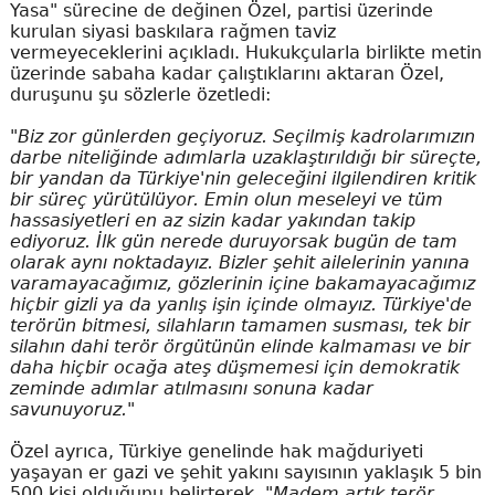
Yasa" sürecine de değinen Özel, partisi üzerinde
kurulan siyasi baskılara rağmen taviz
vermeyeceklerini açıkladı. Hukukçularla birlikte metin
üzerinde sabaha kadar çalıştıklarını aktaran Özel,
duruşunu şu sözlerle özetledi:
"Biz zor günlerden geçiyoruz. Seçilmiş kadrolarımızın
darbe niteliğinde adımlarla uzaklaştırıldığı bir süreçte,
bir yandan da Türkiye'nin geleceğini ilgilendiren kritik
bir süreç yürütülüyor. Emin olun meseleyi ve tüm
hassasiyetleri en az sizin kadar yakından takip
ediyoruz. İlk gün nerede duruyorsak bugün de tam
olarak aynı noktadayız. Bizler şehit ailelerinin yanına
varamayacağımız, gözlerinin içine bakamayacağımız
hiçbir gizli ya da yanlış işin içinde olmayız. Türkiye'de
terörün bitmesi, silahların tamamen susması, tek bir
silahın dahi terör örgütünün elinde kalmaması ve bir
daha hiçbir ocağa ateş düşmemesi için demokratik
zeminde adımlar atılmasını sonuna kadar
savunuyoruz."
Özel ayrıca, Türkiye genelinde hak mağduriyeti
yaşayan er gazi ve şehit yakını sayısının yaklaşık 5 bin
500 kişi olduğunu belirterek,
"Madem artık terör