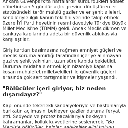
Ankara Güvenpark'ta haftalardır sürdürdükleri adalet
nöbetini son 5 gündür açlık grevine dönüştüren er
statüsündeki terör malulü gaziler ve er şehit aileleri,
kendileriyle ilgili kanun teklifini yerinde takip etmek
üzere İYİ Parti heyetinin resmi davetiyle Türkiye Büyük
Millet Meclisi'ne (TBMM) geldi. Ancak Meclis dikmen ve
çankaya kapılarında adeta bir güvenlik ablukasıyla
karşılaştılar.
Giriş kartları basılmasına rağmen emniyet güçleri ve
meclis koruma amirliği tarafından içeriye alınmayan
gazi ve şehit yakınları, uzun süre kapıda bekletildi.
Duruma müdahale etmek için nizamiye kapısına
koşan muhalefet milletvekilleri ile güvenlik güçleri
arasında çok sert tartışmalar ve itişmeler yaşandı.
"Bölücüler içeri giriyor, biz neden
dışarıdayız?"
Kapı önünde tekerlekli sandalyeleriyle ve bastonlarıyla
barikatın açılmasını bekleyen gaziler duruma feryat
etti. Sedyede ve protez bacaklarıyla bekleyen
kahramanlar, kolluk kuvvetlerine seslenerek,
"Bu
Meclis'e bölücüler, hainler, sabıkalılar elini kolunu