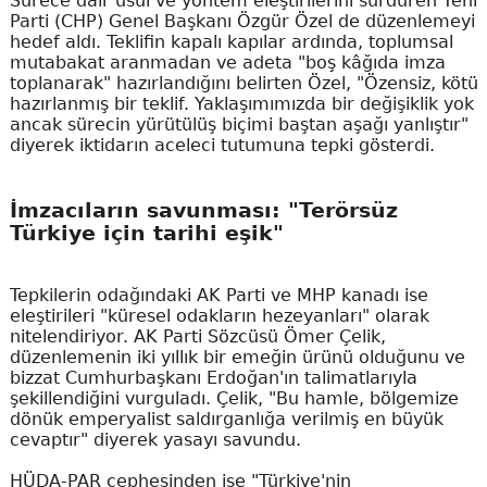
Sürece dair usul ve yöntem eleştirilerini sürdüren Yeni
Parti (CHP) Genel Başkanı Özgür Özel de düzenlemeyi
hedef aldı. Teklifin kapalı kapılar ardında, toplumsal
mutabakat aranmadan ve adeta "boş kâğıda imza
toplanarak" hazırlandığını belirten Özel, "Özensiz, kötü
hazırlanmış bir teklif. Yaklaşımımızda bir değişiklik yok
ancak sürecin yürütülüş biçimi baştan aşağı yanlıştır"
diyerek iktidarın aceleci tutumuna tepki gösterdi.
İmzacıların savunması: "Terörsüz
Türkiye için tarihi eşik"
Tepkilerin odağındaki AK Parti ve MHP kanadı ise
eleştirileri "küresel odakların hezeyanları" olarak
nitelendiriyor. AK Parti Sözcüsü Ömer Çelik,
düzenlemenin iki yıllık bir emeğin ürünü olduğunu ve
bizzat Cumhurbaşkanı Erdoğan'ın talimatlarıyla
şekillendiğini vurguladı. Çelik, "Bu hamle, bölgemize
dönük emperyalist saldırganlığa verilmiş en büyük
cevaptır" diyerek yasayı savundu.
HÜDA-PAR cephesinden ise "Türkiye'nin