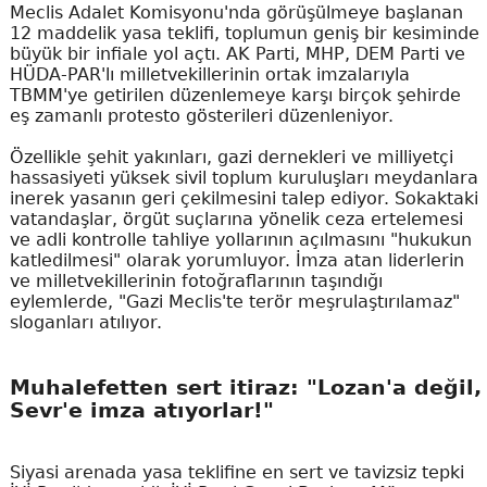
Meclis Adalet Komisyonu'nda görüşülmeye başlanan
12 maddelik yasa teklifi, toplumun geniş bir kesiminde
büyük bir infiale yol açtı. AK Parti, MHP, DEM Parti ve
HÜDA-PAR'lı milletvekillerinin ortak imzalarıyla
TBMM'ye getirilen düzenlemeye karşı birçok şehirde
eş zamanlı protesto gösterileri düzenleniyor.
Özellikle şehit yakınları, gazi dernekleri ve milliyetçi
hassasiyeti yüksek sivil toplum kuruluşları meydanlara
inerek yasanın geri çekilmesini talep ediyor. Sokaktaki
vatandaşlar, örgüt suçlarına yönelik ceza ertelemesi
ve adli kontrolle tahliye yollarının açılmasını "hukukun
katledilmesi" olarak yorumluyor. İmza atan liderlerin
ve milletvekillerinin fotoğraflarının taşındığı
eylemlerde, "Gazi Meclis'te terör meşrulaştırılamaz"
sloganları atılıyor.
Muhalefetten sert itiraz: "Lozan'a değil,
Sevr'e imza atıyorlar!"
Siyasi arenada yasa teklifine en sert ve tavizsiz tepki