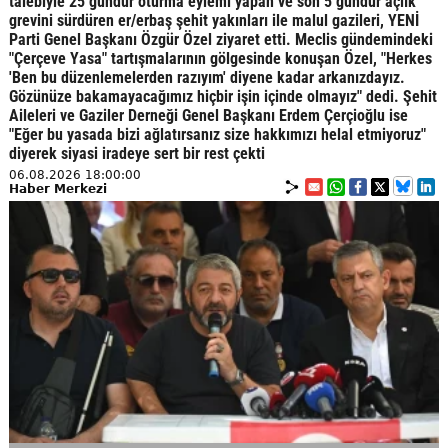
talebiyle 25 gündür oturma eylemi yapan ve son 5 gündür açlık
grevini sürdüren er/erbaş şehit yakınları ile malul gazileri, YENİ
Parti Genel Başkanı Özgür Özel ziyaret etti. Meclis gündemindeki
"Çerçeve Yasa" tartışmalarının gölgesinde konuşan Özel, "Herkes
'Ben bu düzenlemelerden razıyım' diyene kadar arkanızdayız.
Gözünüze bakamayacağımız hiçbir işin içinde olmayız" dedi. Şehit
Aileleri ve Gaziler Derneği Genel Başkanı Erdem Çerçioğlu ise
"Eğer bu yasada bizi ağlatırsanız size hakkımızı helal etmiyoruz"
diyerek siyasi iradeye sert bir rest çekti
06.08.2026 18:00:00
Haber Merkezi