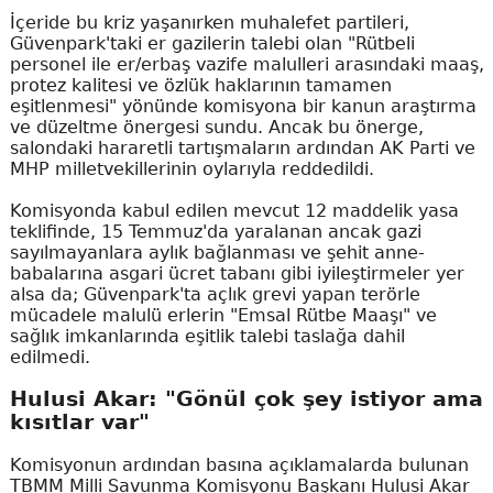
İçeride bu kriz yaşanırken muhalefet partileri,
Güvenpark'taki er gazilerin talebi olan "Rütbeli
personel ile er/erbaş vazife malulleri arasındaki maaş,
protez kalitesi ve özlük haklarının tamamen
eşitlenmesi" yönünde komisyona bir kanun araştırma
ve düzeltme önergesi sundu. Ancak bu önerge,
salondaki hararetli tartışmaların ardından AK Parti ve
MHP milletvekillerinin oylarıyla reddedildi.
Komisyonda kabul edilen mevcut 12 maddelik yasa
teklifinde, 15 Temmuz'da yaralanan ancak gazi
sayılmayanlara aylık bağlanması ve şehit anne-
babalarına asgari ücret tabanı gibi iyileştirmeler yer
alsa da; Güvenpark'ta açlık grevi yapan terörle
mücadele malulü erlerin "Emsal Rütbe Maaşı" ve
sağlık imkanlarında eşitlik talebi taslağa dahil
edilmedi.
Hulusi Akar: "Gönül çok şey istiyor ama
kısıtlar var"
Komisyonun ardından basına açıklamalarda bulunan
TBMM Milli Savunma Komisyonu Başkanı Hulusi Akar