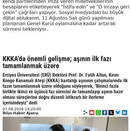
kendi partilerinden imza veren milletvekillerinin
hesaplarını etiketleyerek "İstifa edin" ve "O imzayı geri
çekin" çağrıları yapıyor. Sosyal medyadaki bu büyük
dijital ablukanın, 11 Ağustos Salı günü yapılması
planlanan Genel Kurul oylamasına kadar artarak
sürmesi bekleniyor.
KKKA'da önemli gelişme; aşının ilk fazı
tamamlanmak üzere
Erciyes Üniversitesi (ERÜ) Rektörü Prof. Dr. Fatih Altun, Kırım
Kongo Kanamalı Ateşi (KKKA) hastalığı aşısının çalışmalarında ilk
fazın tamamlanmak üzere olduğunu söyleyerek, "Birinci fazla
birlikte ikinci ve üçüncü faz sürecini de tamamlayıp aşının hazır
olması süreçlerine doğru düzenli istikrarlı bir ilerleme
içerisindeyiz" dedi
07.08.2026 14:20:00
İhlas Haber Ajansı