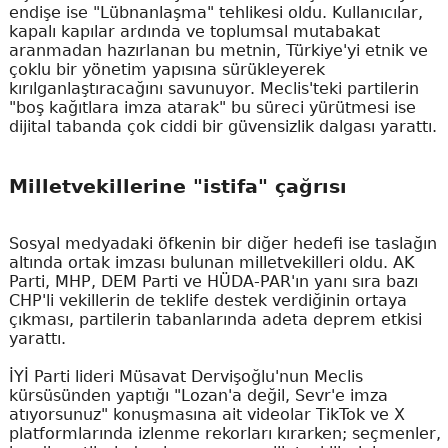
endişe ise "Lübnanlaşma" tehlikesi oldu. Kullanıcılar,
kapalı kapılar ardında ve toplumsal mutabakat
aranmadan hazırlanan bu metnin, Türkiye'yi etnik ve
çoklu bir yönetim yapısına sürükleyerek
kırılganlaştıracağını savunuyor. Meclis'teki partilerin
"boş kağıtlara imza atarak" bu süreci yürütmesi ise
dijital tabanda çok ciddi bir güvensizlik dalgası yarattı.
Milletvekillerine "istifa" çağrısı
Sosyal medyadaki öfkenin bir diğer hedefi ise taslağın
altında ortak imzası bulunan milletvekilleri oldu. AK
Parti, MHP, DEM Parti ve HÜDA-PAR'ın yanı sıra bazı
CHP'li vekillerin de teklife destek verdiğinin ortaya
çıkması, partilerin tabanlarında adeta deprem etkisi
yarattı.
İYİ Parti lideri Müsavat Dervişoğlu'nun Meclis
kürsüsünden yaptığı "Lozan'a değil, Sevr'e imza
atıyorsunuz" konuşmasına ait videolar TikTok ve X
platformlarında izlenme rekorları kırarken; seçmenler,