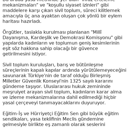
mekanizmaları" ve "koşullu siyaset izinleri" gibi
maddelere karşı çıkan sivil toplum, süreci kilitlemek
amacıyla üç ana ayaktan oluşan çok yönlü bir eylem
haritası hazırladı.
Örgütler, taslakla kurulması planlanan "Millî
Dayanışma, Kardeşlik ve Demokrasi Komisyonu" gibi
yapılarda kadınların ve toplumun geniş kesimlerinin
eşit söz hakkına sahip olacağı bir güvence
getirilmesini istiyor.
Sivil toplum kuruluşları, barış ve bütünleşme
süreçlerinin kapalı kapılar ardında yürütülemeyeceğini
savunarak Türkiye'nin de taraf olduğu Birleşmiş
Milletler Güvenlik Konseyi'nin 1325 sayılı kararını
gündeme taşıyor. Uluslararası hukuk zemininde
meşruiyet arayan sivil toplum, kadınların karar alma
ve izleme mekanizmalarına dahil edilmediği hiçbir
yasal çerçeveyi tanımayacaklarını duyuruyor.
Eğitim-İş ve Hürriyetçi Eğitim Sen gibi büyük eğitim
sendikaları, yasa teklifinin Meclis gündemine
gelmesiyle birlikte eş zamanlı olarak seslerini