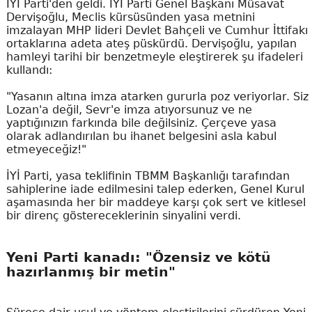
İYİ Parti'den geldi. İYİ Parti Genel Başkanı Müsavat
Dervişoğlu, Meclis kürsüsünden yasa metnini
imzalayan MHP lideri Devlet Bahçeli ve Cumhur İttifakı
ortaklarına adeta ateş püskürdü. Dervişoğlu, yapılan
hamleyi tarihi bir benzetmeyle eleştirerek şu ifadeleri
kullandı:
"Yasanın altına imza atarken gururla poz veriyorlar. Siz
Lozan'a değil, Sevr'e imza atıyorsunuz ve ne
yaptığınızın farkında bile değilsiniz. Çerçeve yasa
olarak adlandırılan bu ihanet belgesini asla kabul
etmeyeceğiz!"
İYİ Parti, yasa teklifinin TBMM Başkanlığı tarafından
sahiplerine iade edilmesini talep ederken, Genel Kurul
aşamasında her bir maddeye karşı çok sert ve kitlesel
bir direnç göstereceklerinin sinyalini verdi.
Yeni Parti kanadı: "Özensiz ve kötü
hazırlanmış bir metin"