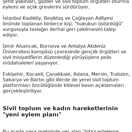
şehit yakınları, gaziler ve sivil toplum örgütleri oturma
eylemi ve açlık grevlerini sürdürüyor.
İstanbul Kadıköy, Beşiktaş ve Çağlayan Adliyesi
önünde toplanan binlerce kişi, "hukukun üstünlüğü"
vurgusuyla taslağın derhal geri çekilmesini talep
ediyor.
İzmir Alsancak, Bornova ve Antalya Akdeniz
Üniversitesi kampüsü çevresinde gençlik örgütleri ve
sivil inisiyatiflerin düzenlediği yürüyüşlere polis
müdahaleleri yaşanıyor.
Eskişehir, Kocaeli, Çanakkale, Adana, Mersin, Trabzon,
Sakarya ve Bartın gibi illerde de yerel sivil toplum
platformları öncülüğünde kitlesel basın açıklamaları
gerçekleştiriliyor.
Sivil toplum ve kadın hareketlerinin
"yeni eylem planı"
Bu arada yasa metninde yer alan "infaz erteleme