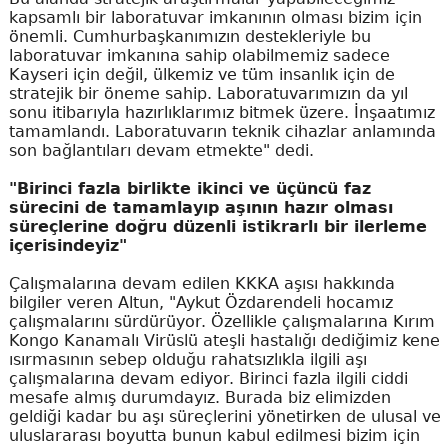
kapsamlı bir laboratuvar imkanının olması bizim için
önemli. Cumhurbaşkanımızın destekleriyle bu
laboratuvar imkanına sahip olabilmemiz sadece
Kayseri için değil, ülkemiz ve tüm insanlık için de
stratejik bir öneme sahip. Laboratuvarımızın da yıl
sonu itibarıyla hazırlıklarımız bitmek üzere. İnşaatımız
tamamlandı. Laboratuvarın teknik cihazlar anlamında
son bağlantıları devam etmekte" dedi.
"Birinci fazla birlikte ikinci ve üçüncü faz
sürecini de tamamlayıp aşının hazır olması
süreçlerine doğru düzenli istikrarlı bir ilerleme
içerisindeyiz"
Çalışmalarına devam edilen KKKA aşısı hakkında
bilgiler veren Altun, "Aykut Özdarendeli hocamız
çalışmalarını sürdürüyor. Özellikle çalışmalarına Kırım
Kongo Kanamalı Virüslü ateşli hastalığı dediğimiz kene
ısırmasının sebep olduğu rahatsızlıkla ilgili aşı
çalışmalarına devam ediyor. Birinci fazla ilgili ciddi
mesafe almış durumdayız. Burada biz elimizden
geldiği kadar bu aşı süreçlerini yönetirken de ulusal ve
uluslararası boyutta bunun kabul edilmesi bizim için