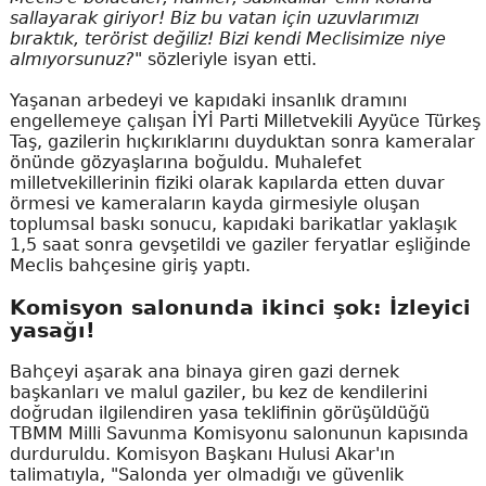
sallayarak giriyor! Biz bu vatan için uzuvlarımızı
bıraktık, terörist değiliz! Bizi kendi Meclisimize niye
almıyorsunuz?"
sözleriyle isyan etti.
Yaşanan arbedeyi ve kapıdaki insanlık dramını
engellemeye çalışan İYİ Parti Milletvekili Ayyüce Türkeş
Taş, gazilerin hıçkırıklarını duyduktan sonra kameralar
önünde gözyaşlarına boğuldu. Muhalefet
milletvekillerinin fiziki olarak kapılarda etten duvar
örmesi ve kameraların kayda girmesiyle oluşan
toplumsal baskı sonucu, kapıdaki barikatlar yaklaşık
1,5 saat sonra gevşetildi ve gaziler feryatlar eşliğinde
Meclis bahçesine giriş yaptı.
Komisyon salonunda ikinci şok: İzleyici
yasağı!
Bahçeyi aşarak ana binaya giren gazi dernek
başkanları ve malul gaziler, bu kez de kendilerini
doğrudan ilgilendiren yasa teklifinin görüşüldüğü
TBMM Milli Savunma Komisyonu salonunun kapısında
durduruldu. Komisyon Başkanı Hulusi Akar'ın
talimatıyla, "Salonda yer olmadığı ve güvenlik