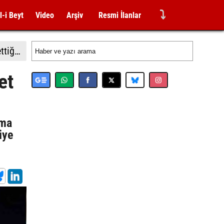
⤵
l-i Beyt
Video
Arşiv
Resmi İlanlar
İsrail'in Gazze'de ateşkesin ikinci aşamasının uygulanmasına ilişkin yeni yol haritasını reddettiği bildirildi
et
ama
iye