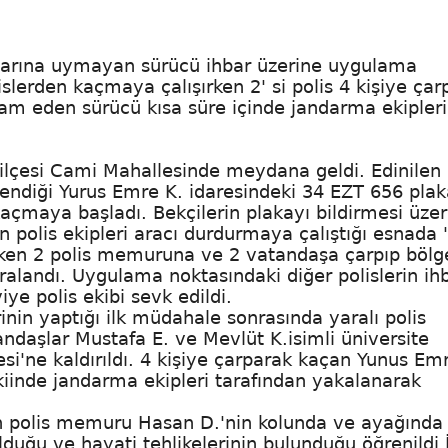
ihtarına uymayan sürücü ihbar üzerine uygulama
lerden kaçmaya çalışırken 2' si polis 4 kişiye çarp
m eden sürücü kısa süre içinde jandarma ekipleri
 ilçesi Cami Mahallesinde meydana geldi. Edinilen
endiği Yurus Emre K. idaresindeki 34 EZT 656 plak
açmaya başladı. Bekçilerin plakayı bildirmesi üzer
 polis ekipleri aracı durdurmaya çalıştığı esnada 
rken 2 polis memuruna ve 2 vatandaşa çarpıp böl
aralandı. Uygulama noktasındaki diğer polislerin ihb
ye polis ekibi sevk edildi.
rinin yaptığı ilk müdahale sonrasında yaralı polis
daşlar Mustafa E. ve Mevlüt K.isimli üniversite
i'ne kaldırıldı. 4 kişiye çarparak kaçan Yunus Em
iinde jandarma ekipleri tarafından yakalanarak
n polis memuru Hasan D.'nin kolunda ve ayağında 
lduğu ve hayati tehlikelerinin bulunduğu öğrenildi