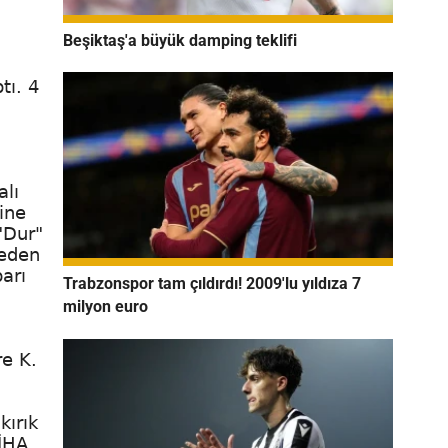
Beşiktaş'a büyük damping teklifi
tı. 4
alı
ine
"Dur"
geden
arı
Trabzonspor tam çıldırdı! 2009'lu yıldıza 7
milyon euro
re K.
kırık
.İHA