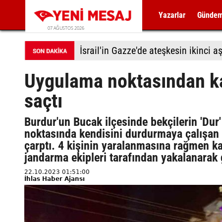
Yazarlar
Günde
07 AĞUSTOS 2026
Uygulama noktasından k
saçtı
Burdur'un Bucak ilçesinde bekçilerin 'Du
noktasında kendisini durdurmaya çalışan p
çarptı. 4 kişinin yaralanmasına rağmen 
jandarma ekipleri tarafından yakalanarak g
22.10.2023 01:51:00
İhlas Haber Ajansı