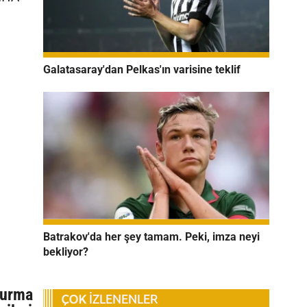
Galatasaray'dan Pelkas'ın varisine teklif
Batrakov'da her şey tamam. Peki, imza neyi
bekliyor?
turma