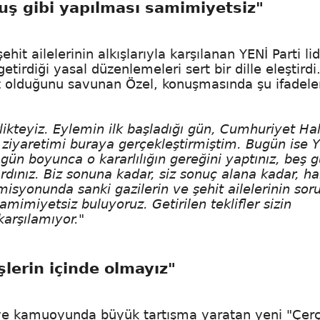
uş gibi yapılması samimiyetsiz"
it ailelerinin alkışlarıyla karşılanan YENİ Parti lid
rdiği yasal düzenlemeleri sert bir dille eleştirdi
t olduğunu savunan Özel, konuşmasında şu ifadele
ikteyiz. Eylemin ilk başladığı gün, Cumhuriyet Ha
n ziyaretimi buraya gerçekleştirmiştim. Bugün ise 
gün boyunca o kararlılığın gereğini yaptınız, beş 
ardınız. Biz sonuna kadar, siz sonuç alana kadar, ha
isyonunda sanki gazilerin ve şehit ailelerinin soru
amimiyetsiz buluyoruz. Getirilen teklifler sizin
 karşılamıyor."
lerin içinde olmayız"
ve kamuoyunda büyük tartışma yaratan yeni "Çer