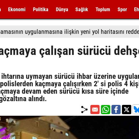
m
Ekonomi
Politika
Dünya
Sağlık
Toplum
Spor
Eh
açmaya çalışan sürücü dehş
r' ihtarına uymayan sürücü ihbar üzerine uygul
olislerden kaçmaya çalışırken 2' si polis 4 kiş
kaçmaya devam eden sürücü kısa süre içinde
özaltına alındı.