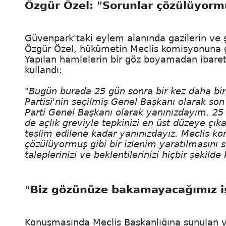
Özgür Özel: "Sorunlar çözülüyorm
Güvenpark'taki eylem alanında gazilerin ve şeh
Özgür Özel, hükümetin Meclis komisyonuna geti
Yapılan hamlelerin bir göz boyamadan ibare
kullandı:
"Bugün burada 25 gün sonra bir kez daha birl
Partisi'nin seçilmiş Genel Başkanı olarak so
Parti Genel Başkanı olarak yanınızdayım. 25 
de açlık greviyle tepkinizi en üst düzeye çık
teslim edilene kadar yanınızdayız. Meclis kom
çözülüyormuş gibi bir izlenim yaratılmasını s
taleplerinizi ve beklentilerinizi hiçbir şekilde
"Biz gözünüze bakamayacağımız iş
Konuşmasında Meclis Başkanlığına sunulan 