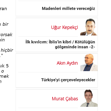
Madenleri millete vereceğiz
aran
 bir
Uğur Kepekçi
yorsak
nin
İlk kıvılcım: İblis'in kibri / Kötülüğün
gölgesinde insan -2-
hiçbir
."
Akın Aydın
ık 5
 o
tmek
Türkiye’yi çerçeveleyecekler
m
Murat Çabas