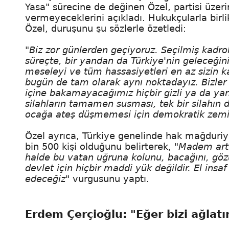
Yasa" sürecine de değinen Özel, partisi üzer
vermeyeceklerini açıkladı. Hukukçularla birli
Özel, duruşunu şu sözlerle özetledi:
"Biz zor günlerden geçiyoruz. Seçilmiş kadrola
süreçte, bir yandan da Türkiye'nin geleceğini 
meseleyi ve tüm hassasiyetleri en az sizin k
bugün de tam olarak aynı noktadayız. Bizler 
içine bakamayacağımız hiçbir gizli ya da yanl
silahların tamamen susması, tek bir silahın 
ocağa ateş düşmemesi için demokratik zemi
Özel ayrıca, Türkiye genelinde hak mağduriye
bin 500 kişi olduğunu belirterek,
"Madem art
halde bu vatan uğruna kolunu, bacağını, göz
devlet için hiçbir maddi yük değildir. El ins
edeceğiz"
vurgusunu yaptı.
Erdem Çerçioğlu: "Eğer bizi ağlatı