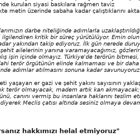
inde kurulan siyasi baskılara rağmen taviz
kte metin üzerinde sabaha kadar çalıştıklarını akt
rımızın darbe niteliğinde adımlarla uzaklaştırıldığı
ilgilendiren kritik bir süreç yürütülüyor. Emin olun
adar yakından takip ediyoruz. İlk gün nerede duru
şehit ailelerinin yanına varamayacağımız, gözleri
ış işin içinde olmayız. Türkiye'de terörün bitmesi,
dahi terör örgütünün elinde kalmaması ve bir daha 
nde adımlar atılmasını sonuna kadar savunuyoruz
ti yaşayan er gazi ve şehit yakını sayısının yaklaş
ık terör olmayacak, madem artık kan akmayacak;
ünü, canını vermiş bu insanlara haklarını teslim e
af diyerek Meclis çatısı altında sesiniz olmaya deva
rsanız hakkımızı helal etmiyoruz"