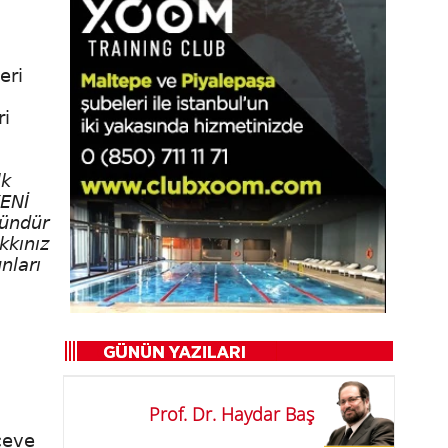
eri
.
ri
lk
YENİ
gündür
kkınız
nları
Prof. Dr. Haydar Baş
çeve