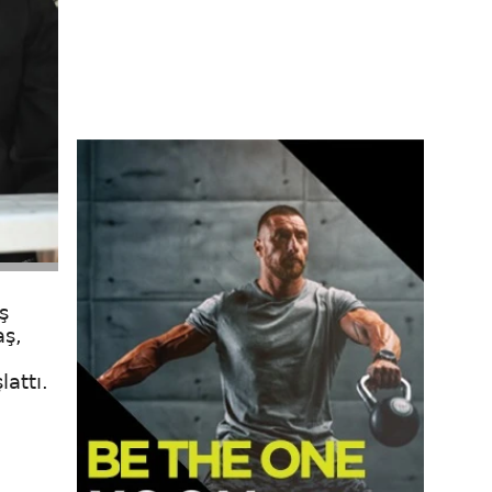
ş
aş,
attı.