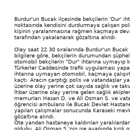
Burdur'un Bucak ilçesinde bekçilerin 'Dur' 
noktasında kendisini durdurmaya çalışan polis
kişinin yaralanmasına rağmen kaçmaya deva
tarafından yakalanarak gözaltına alındı.
Olay saat 22.30 sıralarında Burdur'un Bucak
bilgilere göre, bekçilerin durumundan şüphel
otomobil bekçilerin "Dur" ihtarına uymayıp k
Türkerler Caddesinde trafik uygulaması yapan
ihtarına uymayan otomobil, kaçmaya çalışı
kaçtı. Aracın çarptığı polis ve vatandaşlar y
üzerine olay yerine çok sayıda sağlık ve takvi
İhbar üzerine olay yerine gelen sağlık ekiple
memurları Hasan D. ve Ali Osman S. ve vatan
öğrencisi ambulans ile Bucak Devlet Hastanes
yapılan çalışmalar sonucunda Karaseki mevk
gözaltına alındı.
Öte yandan hastaneye kaldırılan yaralılarda
olduğu, Ali Osman S.'nin ise ayağında kırık o