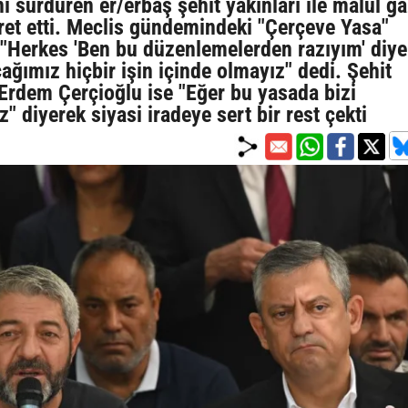
 sürdüren er/erbaş şehit yakınları ile malul gaz
ret etti. Meclis gündemindeki "Çerçeve Yasa"
 "Herkes 'Ben bu düzenlemelerden razıyım' diy
ımız hiçbir işin içinde olmayız" dedi. Şehit
 Erdem Çerçioğlu ise "Eğer bu yasada bizi
" diyerek siyasi iradeye sert bir rest çekti