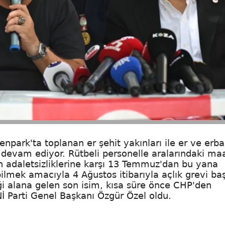
npark'ta toplanan er şehit yakınları ile er ve erba
la devam ediyor. Rütbeli personelle aralarındaki ma
an adaletsizliklerine karşı 13 Temmuz'dan bu yana
lmek amacıyla 4 Ağustos itibarıyla açlık grevi başl
iği alana gelen son isim, kısa süre önce CHP'den
Nİ Parti Genel Başkanı Özgür Özel oldu.