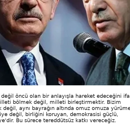
eğil öncü olan bir anlayışla hareket edeceğini if
lleti bölmek değil, milleti birleştirmektir. Bizim
k değil, aynı bayrağın altında omuz omuza yürümek
ye değil, birliğini koruyan, demokrasisi güçlü,
ye'dir. Bu sürece tereddütsüz katkı vereceğiz.