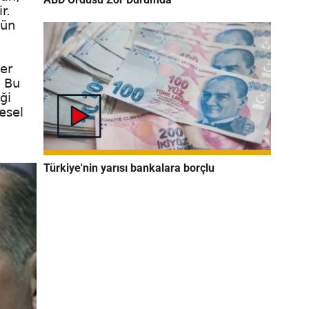
r.
tün
ter
. Bu
ği
esel
Türkiye'nin yarısı bankalara borçlu