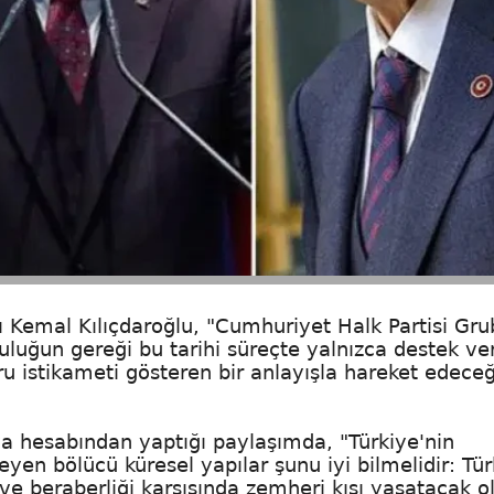
 Kemal Kılıçdaroğlu, "Cumhuriyet Halk Partisi Gru
uluğun gereği bu tarihi süreçte yalnızca destek ve
u istikameti gösteren bir anlayışla hareket edeceğ
a hesabından yaptığı paylaşımda, "Türkiye'nin
eyen bölücü küresel yapılar şunu iyi bilmelidir: Tür
k ve beraberliği karşısında zemheri kışı yaşatacak o