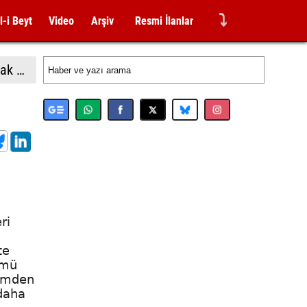
⤵
l-i Beyt
Video
Arşiv
Resmi İlanlar
Hamaney, askeri danışmanı Rızai'yi İran Ulusal Güvenlik Yüksek Konseyi Genel Sekreteri olarak görevlendirdi
ri
te
ümü
rimden
 daha