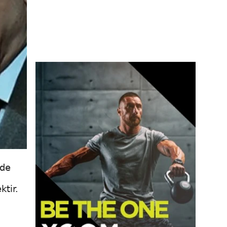
ade
tir.