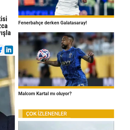
isi
Fenerbahçe derken Galatasaray!
zca
ışla
Malcom Kartal mı oluyor?