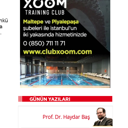
ünkü
sa
.
Prof. Dr. Haydar Baş