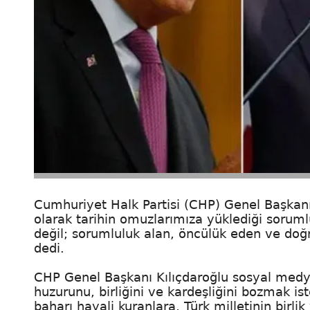
Cumhuriyet Halk Partisi (CHP) Genel Başkanı
olarak tarihin omuzlarımıza yüklediği soruml
değil; sorumluluk alan, öncülük eden ve doğr
dedi.
CHP Genel Başkanı Kılıçdaroğlu sosyal medy
huzurunu, birliğini ve kardeşliğini bozmak ist
baharı hayali kuranlara, Türk milletinin birli