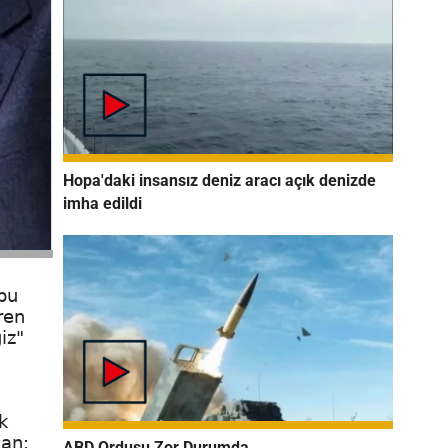
Hopa'daki insansız deniz aracı açık denizde
imha edildi
bu
ren
iz"
k
lan;
ABD Ordusu Zor Durumda