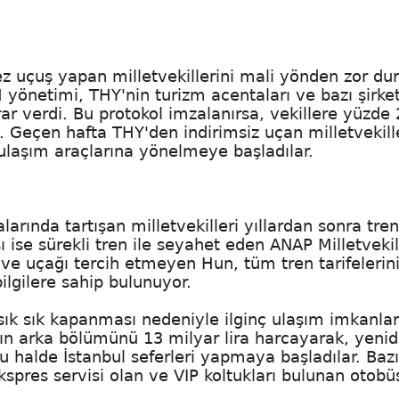
kez uçuş yapan milletvekillerini mali yönden zor d
M yönetimi, THY'nin turizm acentaları ve bazı şirket
r verdi. Bu protokol imzalanırsa, vekillere yüzde
 Geçen hafta THY'den indirimsiz uçan milletvekille
 ulaşım araçlarına yönelmeye başladılar.
rında tartışan milletvekilleri yıllardan sonra tren
sı ise sürekli tren ile seyahet eden ANAP Milletvekil
 ve uçağı tercih etmeyen Hun, tüm tren tarifelerin
bilgilere sahip bulunuyor.
 sık sık kapanması nedeniyle ilginç ulaşım imkanlar
n'ın arka bölümünü 13 milyar lira harcayarak, yeni
u halde İstanbul seferleri yapmaya başladılar. Bazı
ekspres servisi olan ve VIP koltukları bulunan otobü