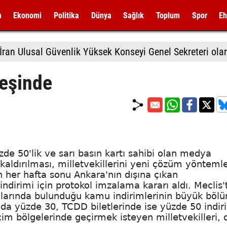
m
Ekonomi
Politika
Dünya
Sağlık
Toplum
Spor
Eh
peşinde
üzde 50'lik ve sarı basın kartı sahibi olan medya
kaldırılması, milletvekillerini yeni çözüm yöntemle
er hafta sonu Ankara'nın dışına çıkan
 indirimi için protokol imzalama kararı aldı. Meclis'
aralarında bulunduğu kamu indirimlerinin büyük böl
arında yüzde 30, TCDD biletlerinde ise yüzde 50 indi
eçim bölgelerinde geçirmek isteyen milletvekilleri,