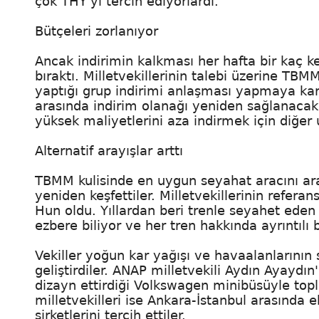
çok THY'yi tercih ediyorlardı.
Bütçeleri zorlanıyor
Ancak indirimin kalkması her hafta bir kaç 
bıraktı. Milletvekillerinin talebi üzerine TBM
yaptığı grup indirimi anlaşması yapmaya kara
arasında indirim olanağı yeniden sağlanacak.
yüksek maliyetlerini aza indirmek için diğer
Alternatif arayışlar arttı
TBMM kulisinde en uygun seyahat aracını arala
yeniden keşfettiler. Milletvekillerinin referan
Hun oldu. Yıllardan beri trenle seyahet eden
ezbere biliyor ve her tren hakkında ayrıntılı 
Vekiller yoğun kar yağışı ve havaalanlarının
geliştirdiler. ANAP milletvekili Aydın Ayaydı
dizayn ettirdiği Volkswagen minibüsüyle topl
milletvekilleri ise Ankara-İstanbul arasında 
şirketlerini tercih ettiler.