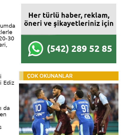
urumda
lerle
 20-30
ri,
i
i Ediz
i
ı da
den
s